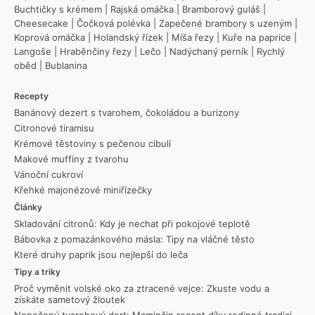
Buchtičky s krémem
|
Rajská omáčka
|
Bramborový guláš
|
Cheesecake
|
Čočková polévka
|
Zapečené brambory s uzeným
|
Koprová omáčka
|
Holandský řízek
|
Míša řezy
|
Kuře na paprice
|
Langoše
|
Hraběnčiny řezy
|
Lečo
|
Nadýchaný perník
|
Rychlý
oběd
|
Bublanina
Recepty
Banánový dezert s tvarohem, čokoládou a burizony
Citronové tiramisu
Krémové těstoviny s pečenou cibulí
Makové muffiny z tvarohu
Vánoční cukroví
Křehké majonézové miniřízečky
Články
Skladování citronů: Kdy je nechat při pokojové teplotě
Bábovka z pomazánkového másla: Tipy na vláčné těsto
Které druhy paprik jsou nejlepší do leča
Tipy a triky
Proč vyměnit volské oko za ztracené vejce: Zkuste vodu a
získáte sametový žloutek