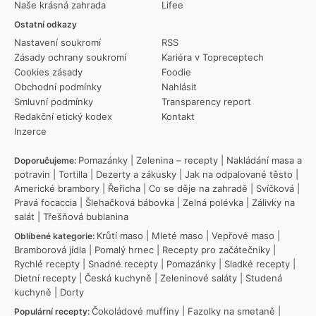
Naše krásná zahrada
Lifee
Ostatní odkazy
Nastavení soukromí
RSS
Zásady ochrany soukromí
Kariéra v Topreceptech
Cookies zásady
Foodie
Obchodní podmínky
Nahlásit
Smluvní podmínky
Transparency report
Redakční etický kodex
Kontakt
Inzerce
Pomazánky
|
Zelenina – recepty
|
Nakládání masa a
Doporučujeme:
potravin
|
Tortilla
|
Dezerty a zákusky
|
Jak na odpalované těsto
|
Americké brambory
|
Řeřicha
|
Co se děje na zahradě
|
Svíčková
|
Pravá focaccia
|
Šlehačková bábovka
|
Zelná polévka
|
Zálivky na
salát
|
Třešňová bublanina
Krůtí maso
|
Mleté maso
|
Vepřové maso
|
Oblíbené kategorie:
Bramborová jídla
|
Pomalý hrnec
|
Recepty pro začátečníky
|
Rychlé recepty
|
Snadné recepty
|
Pomazánky
|
Sladké recepty
|
Dietní recepty
|
Česká kuchyně
|
Zeleninové saláty
|
Studená
kuchyně
|
Dorty
Čokoládové muffiny
|
Fazolky na smetaně
|
Populární recepty: