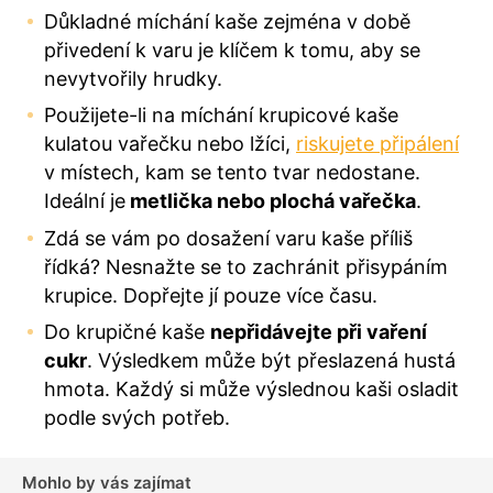
Důkladné míchání kaše zejména v době
přivedení k varu je klíčem k tomu, aby se
nevytvořily hrudky.
Použijete-li na míchání krupicové kaše
kulatou vařečku nebo lžíci,
riskujete připálení
v místech, kam se tento tvar nedostane.
Ideální je
metlička nebo plochá vařečka
.
Zdá se vám po dosažení varu kaše příliš
řídká? Nesnažte se to zachránit přisypáním
krupice. Dopřejte jí pouze více času.
Do krupičné kaše
nepřidávejte při vaření
cukr
. Výsledkem může být přeslazená hustá
hmota. Každý si může výslednou kaši osladit
podle sv
ých potřeb
.
Mohlo by vás zajímat