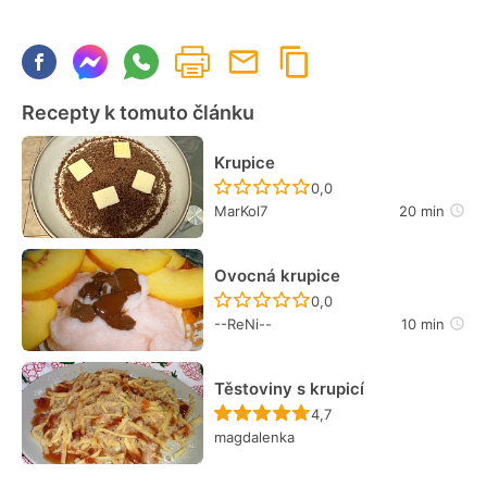
Recepty k tomuto článku
Krupice
Recept ještě nebyl hodn
0,0
MarKol7
20 min
Ovocná krupice
Recept ještě nebyl hodn
0,0
--ReNi--
10 min
Těstoviny s krupicí
Recept ještě nebyl hodn
4,7
magdalenka