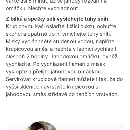
vařte asi 5 minut, až se jahody rozvaří na
omáčku. Nechte vychladnout.
Z bílků a špetky soli vyšlehejte tuhý sníh
.
Krupicovou kaši oslaďte 1 lžící cukru, ochuťte
skořicí a opatrně do ní vmíchejte tuhý sníh.
Misky vypláchněte studenou vodou, naplňte
krupicovou směsí a nechte v lednici vychladit
alespoň 2 hodiny. Jahodovou omáčku rovněž
vychlaďte. Po vychlazení flameri z misek
vyklopte a přelijte jahodovou omáčkou.
Servírovat krupicové flameri můžete i tak, že do
vyšší sklenice navrstvíte krupicovou a
jahodovou směs střídavě po tenčích vrstvách.