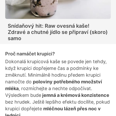
Snídaňový hit: Raw ovesná kaše!
Zdravé a chutné jídlo se připraví (skoro)
samo
Proč namáčet krupici?
Dokonalá krupicová kaše se povede jen tehdy,
když krupici dopřejeme čas a podmínky ke
změknutí. Minimálně hodinu předem krupici
namočte do
poloviny potřebného množství
mléka
, rozmíchejte a nechte odpočívat.
Výsledkem bude
jemná a krémová konzistence
bez hrudek. Ještě lepšího efektu docílíte, pokud
krupici dopřejete
mléčnou lázeň přes noc v
lednici
.