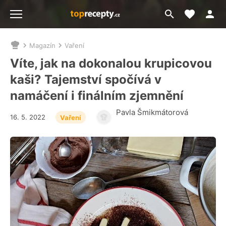
Moje akt
Přejít
Menu
na
vyhledávání
Magazín
Vaření
Nacházíte
se
Víte, jak na dokonalou krupicovou
zde:
kaši? Tajemství spočívá v
namáčení i finálním zjemnění
Pavla Šmikmátorová
16. 5. 2022
Vaření