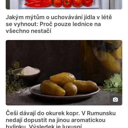
Jakým mýtům o uchovávání jídla v létě
se vyhnout: Proč pouze lednice na
všechno nestačí
Češi dávají do okurek kopr. V Rumunsku
nedají dopustit na jinou aromatickou
bylinku. Výsledek je luxusní