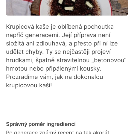
Krupicová kaše je oblíbená pochoutka
napříč generacemi. Její příprava není
složitá ani zdlouhavá, a přesto při ní lze
udělat chyby. Ty se nejčastěji projeví
hrudkami, špatně stravitelnou „betonovou“
hmotou nebo připálenými kousky.
Prozradíme vám, jak na dokonalou
krupicovou kaši!
Správný poměr ingrediencí
Po generace známý recept na tak akorát