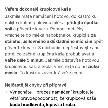
Vaření dokonalé krupicové kaše
Jakmile máte namáčení hotovo, do kastrolku
nalijte druhou polovinu mléka,
přidejte špetku
soli
a přiveďte k varu. Pomocí metličky
vmíchejte do mléka nabobtnalou krupici a
za
stálého, usilovného a důkladného míchání
opět
přiveďte k varu. S mícháním nepřestávejte ani
poté, co začne krupičná kaše probublávat a
vařte dále 5 minut
. Jakmile odstavíte hotovou
krupicovou kaši z tepla, vmíchejte do ní
lžičku
másla
. To kaši na závěr krásně zjemní.
Nejčastější chyby při přípravě
Vynecháte-li proces namáčení krupice, je
větší pravděpodobnost, že krupicová kaše
bude hrudkovitá, lepivá a hrubá
.