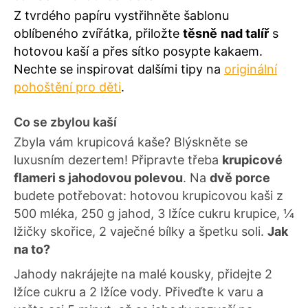
Z tvrdého papíru vystřihněte šablonu
oblíbeného zvířátka, přiložte
těsně
nad talíř
s
hotovou kaší a přes sítko posypte kakaem.
Nechte se inspirovat dalšími tipy na
originální
pohoštění pro děti
.
Co se zbylou kaší
Zbyla vám krupicová kaše? Blýskněte se
luxusním dezertem! Připravte třeba
krupicové
flameri s jahodovou polevou
. Na
dvě porce
budete potřebovat: hotovou krupicovou kaši z
500 mléka, 250 g jahod, 3 lžíce cukru krupice, ¼
lžičky skořice, 2 vaječné bílky a špetku soli.
Jak
na to?
Jahody nakrájejte na malé kousky, přidejte 2
lžíce cukru a 2 lžíce vody. Přiveďte k varu a