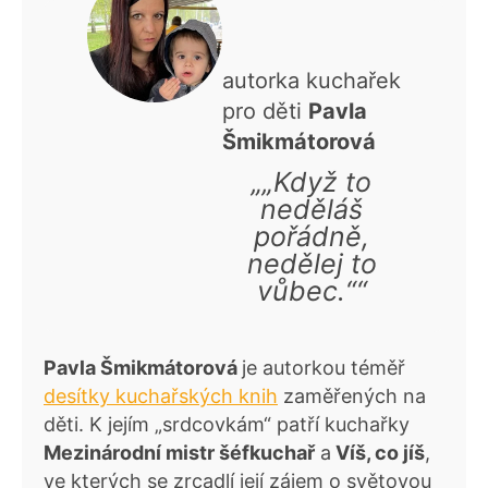
autorka kuchařek
pro děti
Pavla
Šmikmátorová
„„Když to
neděláš
pořádně,
nedělej to
vůbec.““
Pavla Šmikmátorová
je autorkou téměř
desítky kuchařských knih
zaměřených na
děti. K jejím „srdcovkám“ patří kuchařky
Mezinárodní mistr šéfkuchař
a
Víš, co jíš
,
ve kterých se zrcadlí její zájem o světovou