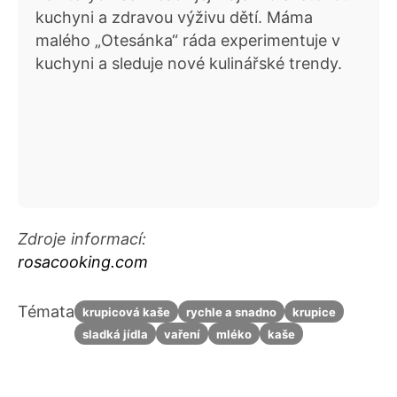
kuchyni a zdravou výživu dětí. Máma
malého „Otesánka“ ráda experimentuje v
kuchyni a sleduje nové kulinářské trendy.
Zdroje informací:
rosacooking.com
Témata
krupicová kaše
rychle a snadno
krupice
sladká jídla
vaření
mléko
kaše