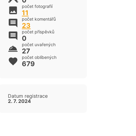
0
počet fotografií
11
počet komentářů
23
počet příspěvků
0
počet uvařených
27
počet oblíbených
679
Datum registrace
2. 7. 2024