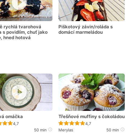
ě rychlá tvarohová
Piškotový závin/roláda s
 s povidlím, chuť jako
domácí marmeládou
e, hned hotová
vá omáčka
Třešňové muffiny s čokoládou
Recept ještě nebyl hodnocen
Recept ještě nebyl hodno
4,7
4,7
50 min
Merylas
50 min