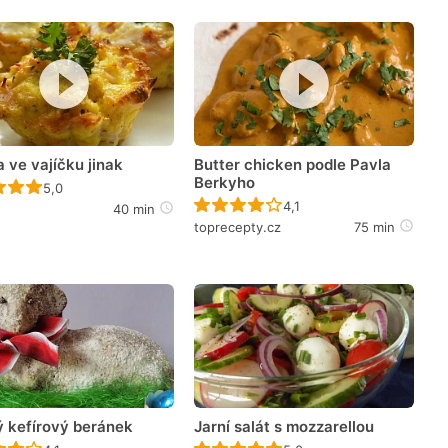
 ve vajíčku jinak
Butter chicken podle Pavla
Berkyho
Recept ještě nebyl hodnocen
5,0
Recept ještě nebyl hodno
4,1
40 min
toprecepty.cz
75 min
ý kefírový beránek
Jarní salát s mozzarellou