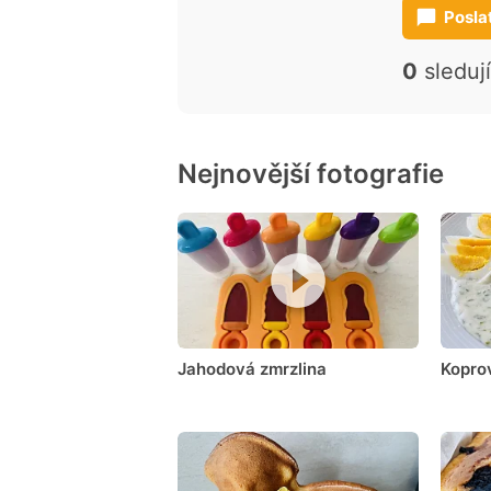
Posla
0
sleduj
Nejnovější fotografie
Jahodová zmrzlina
Kopro