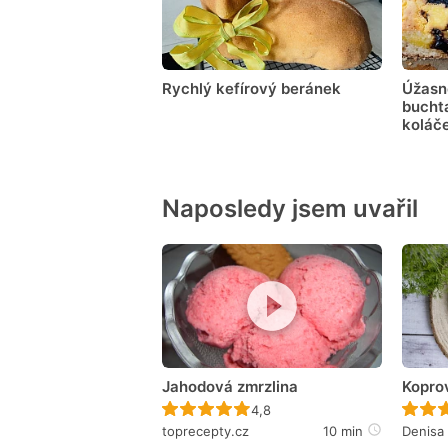
Rychlý kefírový beránek
Úžasn
buchta
koláč
Naposledy jsem uvařil
Jahodová zmrzlina
Kopro
Recept ještě nebyl hodnocen
4,8
toprecepty.cz
10 min
Denisa