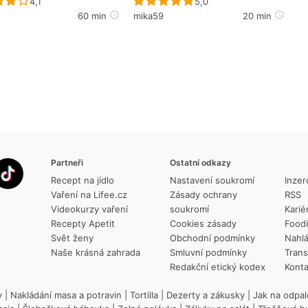
Recept ještě nebyl hodnocen
Recept ještě nebyl hodno
4,1
5,0
60 min
mika59
20 min
Partneři
Ostatní odkazy
Recept na jídlo
Nastavení soukromí
Inzer
Vaření na Lifee.cz
Zásady ochrany
RSS
Videokurzy vaření
soukromí
Karié
Recepty Apetit
Cookies zásady
Food
Svět ženy
Obchodní podmínky
Nahlá
Naše krásná zahrada
Smluvní podmínky
Trans
Redakční etický kodex
Konta
y
|
Nakládání masa a potravin
|
Tortilla
|
Dezerty a zákusky
|
Jak na odpal