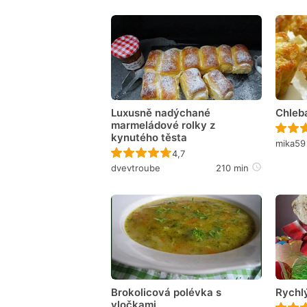
Luxusně nadýchané
Chleba
marmeládové rolky z
kynutého těsta
mika59
Recept ještě nebyl hodnocen
4,7
dvevtroube
210 min
Brokolicová polévka s
Rychl
vločkami