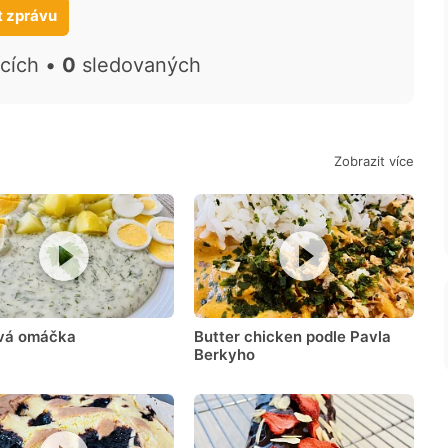
t zprávu
ících •
0
sledovaných
Zobrazit více
vá omáčka
Butter chicken podle Pavla
Berkyho