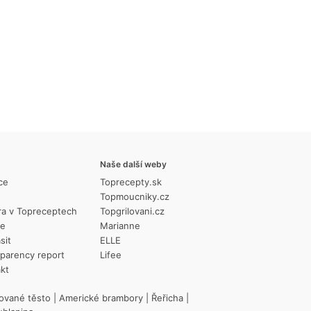
cen
Naše další weby
ce
Toprecepty.sk
Topmoucniky.cz
ra v Topreceptech
Topgrilovani.cz
ie
Marianne
sit
ELLE
parency report
Lifee
kt
ované těsto
|
Americké brambory
|
Řeřicha
|