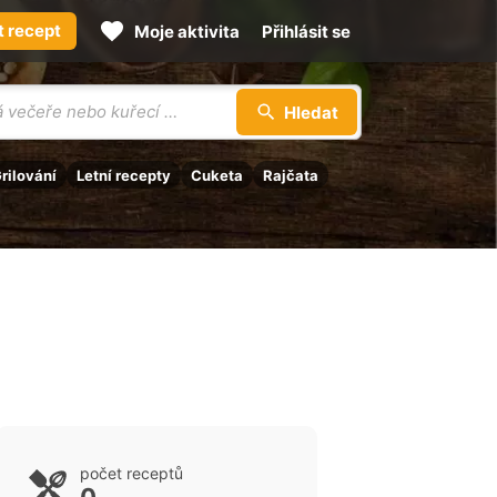
t recept
Moje aktivita
Přihlásit se
Hledat
rilování
Letní recepty
Cuketa
Rajčata
počet receptů