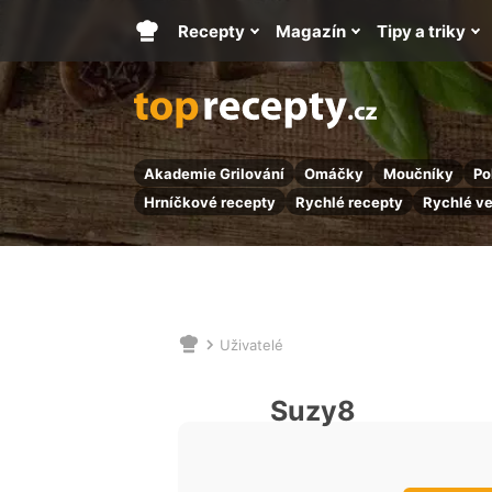
Recepty
Magazín
Tipy a triky
Hlavní
stránka
Akademie Grilování
Omáčky
Moučníky
Po
Hrníčkové recepty
Rychlé recepty
Rychlé v
Uživatelé
Nacházíte
se
zde:
Suzy8