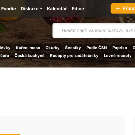
Přida
Foodie
Diskuze
Kalendář
Edice
Vyhledávání
lévky
Kuřecí maso
Okurky
Švestky
Podle ČSN
Paprika
G
ečeře
Česká kuchyně
Recepty pro začátečníky
Levné recepty