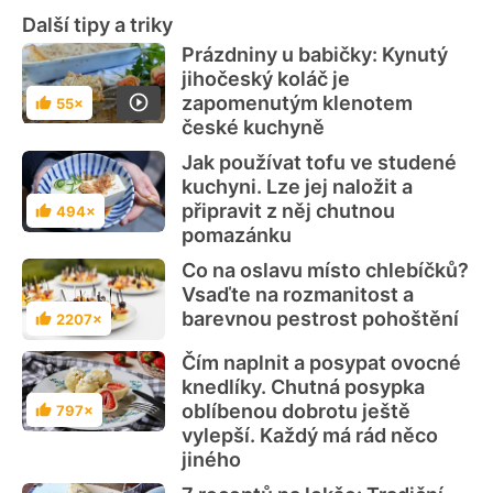
Další tipy a triky
Prázdniny u babičky: Kynutý
jihočeský koláč je
zapomenutým klenotem
55×
Hodnocení
české kuchyně
Jak používat tofu ve studené
kuchyni. Lze jej naložit a
připravit z něj chutnou
494×
Hodnocení
pomazánku
Co na oslavu místo chlebíčků?
Vsaďte na rozmanitost a
barevnou pestrost pohoštění
2207×
Hodnocení
Čím naplnit a posypat ovocné
knedlíky. Chutná posypka
oblíbenou dobrotu ještě
797×
Hodnocení
vylepší. Každý má rád něco
jiného