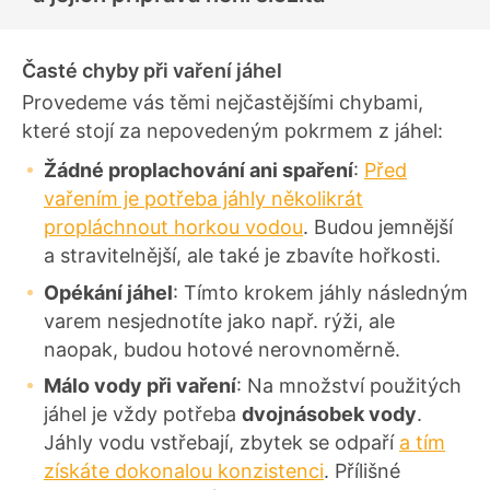
e
n
í
Časté chyby při vaření jáhel
Provedeme vás těmi nejčastějšími chybami,
které stojí za nepovedeným pokrmem z jáhel:
Žádné proplachování ani spaření
:
Před
vařením je potřeba jáhly několikrát
propláchnout horkou vodou
. Budou jemnější
a stravitelnější, ale také je zbavíte hořkosti.
Opékání jáhel
: Tímto krokem jáhly následným
varem nesjednotíte jako např. rýži, ale
naopak, budou hotové nerovnoměrně.
Málo vody při vaření
: Na množství použitých
jáhel je vždy potřeba
dvojnásobek vody
.
Jáhly vodu vstřebají, zbytek se odpaří
a tím
získáte dokonalou konzistenci
. Přílišné