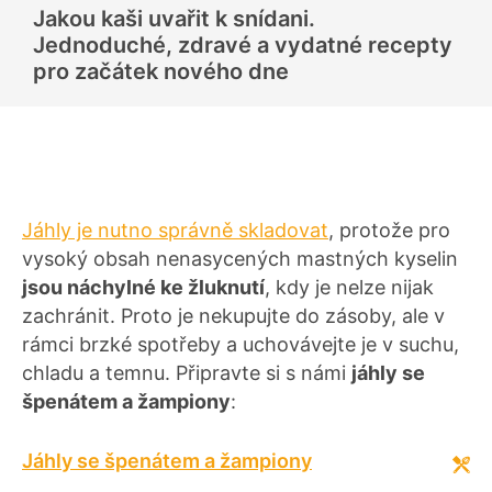
d
Jakou kaši uvařit k snídani.
n
o
Jednoduché, zdravé a vydatné recepty
c
e
pro začátek nového dne
n
í
Jáhly je nutno správně skladovat
, protože pro
vysoký obsah nenasycených mastných kyselin
jsou náchylné ke žluknutí
, kdy je nelze nijak
zachránit. Proto je nekupujte do zásoby, ale v
rámci brzké spotřeby a uchovávejte je v suchu,
chladu a temnu. Připravte si s námi
jáhly se
špenátem a žampiony
:
Jáhly se špenátem a žampiony