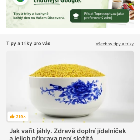
Tipy a triky pro vás
Všechny tipy a triky
219×
H
o
d
Jak vařit jáhly. Zdravě doplní jídelníček
n
o
a jejich příprava není složitá
c