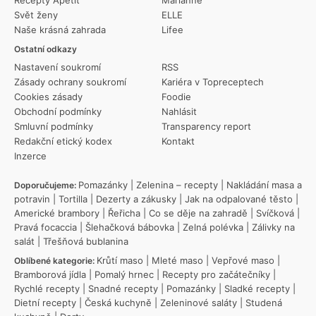
Recepty Apetit
Marianne
Svět ženy
ELLE
Naše krásná zahrada
Lifee
Ostatní odkazy
Nastavení soukromí
RSS
Zásady ochrany soukromí
Kariéra v Topreceptech
Cookies zásady
Foodie
Obchodní podmínky
Nahlásit
Smluvní podmínky
Transparency report
Redakční etický kodex
Kontakt
Inzerce
Pomazánky
|
Zelenina – recepty
|
Nakládání masa a
Doporučujeme:
potravin
|
Tortilla
|
Dezerty a zákusky
|
Jak na odpalované těsto
|
Americké brambory
|
Řeřicha
|
Co se děje na zahradě
|
Svíčková
|
Pravá focaccia
|
Šlehačková bábovka
|
Zelná polévka
|
Zálivky na
salát
|
Třešňová bublanina
Krůtí maso
|
Mleté maso
|
Vepřové maso
|
Oblíbené kategorie:
Bramborová jídla
|
Pomalý hrnec
|
Recepty pro začátečníky
|
Rychlé recepty
|
Snadné recepty
|
Pomazánky
|
Sladké recepty
|
Dietní recepty
|
Česká kuchyně
|
Zeleninové saláty
|
Studená