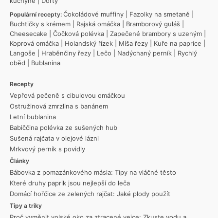
kuchyně
|
Dorty
Čokoládové muffiny
|
Fazolky na smetaně
|
Populární recepty:
Buchtičky s krémem
|
Rajská omáčka
|
Bramborový guláš
|
Cheesecake
|
Čočková polévka
|
Zapečené brambory s uzeným
|
Koprová omáčka
|
Holandský řízek
|
Míša řezy
|
Kuře na paprice
|
Langoše
|
Hraběnčiny řezy
|
Lečo
|
Nadýchaný perník
|
Rychlý
oběd
|
Bublanina
Recepty
Vepřová pečeně s cibulovou omáčkou
Ostružinová zmrzlina s banánem
Letní bublanina
Babiččina polévka ze sušených hub
Sušená rajčata v olejové lázni
Mrkvový perník s povidly
Články
Bábovka z pomazánkového másla: Tipy na vláčné těsto
Které druhy paprik jsou nejlepší do leča
Domácí hořčice ze zelených rajčat: Jaké plody použít
Tipy a triky
Proč vyměnit volské oko za ztracené vejce: Zkuste vodu a