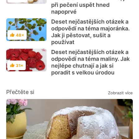
při pečení uspět hned
napoprvé
Deset nejčastějších otázek a
odpovědí na téma majoránka.
Jak ji pěstovat, sušit a
48×
Hodnocení
používat
Deset nejčastějších otázek a
odpovědí na téma maliny. Jak
nejlépe chutnají a jak si
31×
Hodnocení
poradit s velkou úrodou
Přečtěte si
Zobrazit více