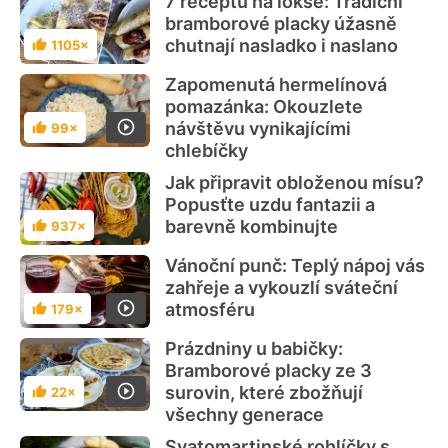
7 receptů na lokše: Tradiční
bramborové placky úžasně
chutnají nasladko i naslano
1105×
Hodnocení
Zapomenutá hermelínová
pomazánka: Okouzlete
návštěvu vynikajícími
99×
Hodnocení
chlebíčky
Jak připravit obloženou mísu?
Popusťte uzdu fantazii a
barevně kombinujte
937×
Hodnocení
Vánoční punč: Teplý nápoj vás
zahřeje a vykouzlí sváteční
atmosféru
179×
Hodnocení
Prázdniny u babičky:
Bramborové placky ze 3
surovin, které zbožňují
22×
Hodnocení
všechny generace
Svatomartinské rohlíčky s