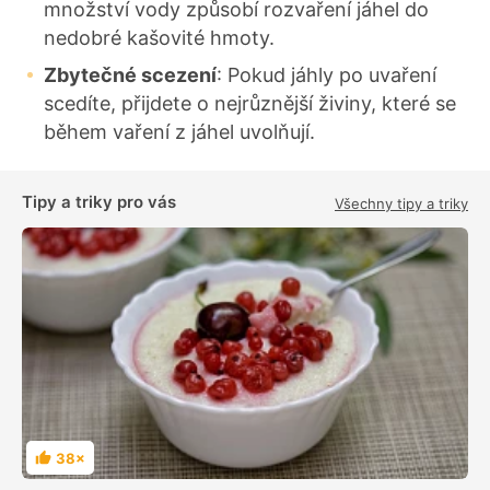
množství vody způsobí rozvaření jáhel do
nedobré kašovité hmoty.
Zbytečné scezení
: Pokud jáhly po uvaření
scedíte, přijdete o nejrůznější živiny, které se
během vaření z jáhel uvolňují.
Tipy a triky pro vás
Všechny tipy a triky
38×
H
o