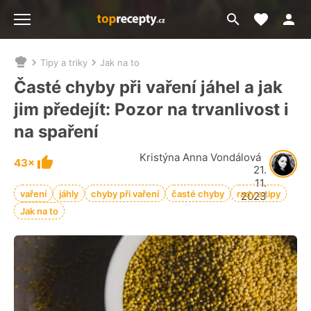
Moje akt
Přejít
Menu
na
vyhledávání
Tipy a triky
Jak na to
Nacházíte
se
Časté chyby při vaření jáhel a jak
zde:
jim předejít: Pozor na trvanlivost i
na spaření
Kristýna Anna Vondálová
43×
21.
11.
vaření
jáhly
chyby při vaření
časté chyby
rady a tipy
2023
Jak na to