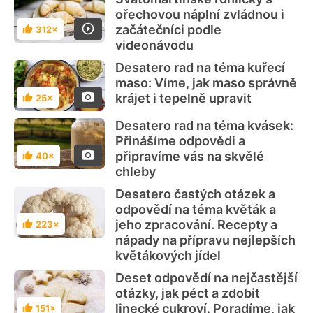
ořechovou náplní zvládnou i
začátečníci podle
312×
Hodnocení
videonávodu
Desatero rad na téma kuřecí
maso: Víme, jak maso správně
krájet i tepelně upravit
25×
Hodnocení
Desatero rad na téma kvásek:
Přinášíme odpovědi a
připravíme vás na skvělé
40×
Hodnocení
chleby
Desatero častých otázek a
odpovědí na téma květák a
jeho zpracování. Recepty a
223×
Hodnocení
nápady na přípravu nejlepších
květákových jídel
Deset odpovědí na nejčastější
otázky, jak péct a zdobit
linecké cukroví. Poradíme, jak
151×
Hodnocení