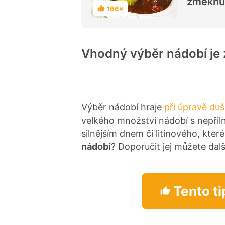
změknut
166×
H
o
d
n
o
c
Vhodný výběr nádobí je 
e
n
í
Výběr nádobí hraje
při úpravě du
velkého množství nádobí s nepři
silnějším dnem či litinového, kter
nádobí
? Doporučit jej můžete da
Tento ti