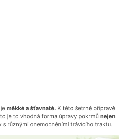
je
měkké a šťavnaté.
K této šetrné přípravě
oto je to vhodná forma úpravy pokrmů
nejen
by s různými onemocněními trávícího traktu.