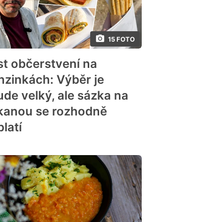
15 FOTO
st občerstvení na
nzinkách: Výběr je
ude velký, ale sázka na
kanou se rozhodně
latí