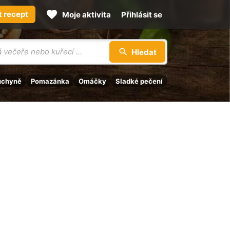
t recept
Moje aktivita
Přihlásit se
Hledat
uchyně
Pomazánka
Omáčky
Sladké pečení