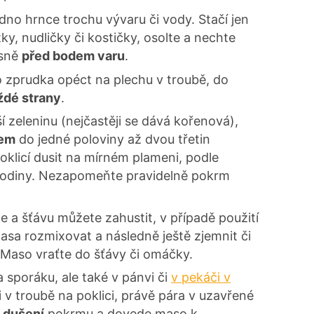
 dno hrnce trochu vývaru či vody. Stačí jen
tky, nudličky či kostičky, osolte a nechte
ěsně
před bodem varu
.
 zprudka opéct na plechu v troubě, do
ždé strany
.
lší zeleninu (nejčastěji se dává kořenová),
rem
do jedné poloviny až dvou třetin
klicí dusit na mírném plameni, podle
 hodiny. Nezapomeňte pravidelně pokrm
e a šťávu můžete zahustit, v případě použití
asa rozmixovat a následně ještě zjemnit či
. Maso vraťte do šťávy či omáčky.
 sporáku, ale také v pánvi či
v pekáči v
 v troubě na poklici, právě pára v uzavřené
 dušení
pokrmu a dovede maso k