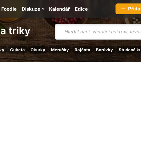
Přida
Foodie
Diskuze
Kalendář
Edice
Vyhledávání
a triky
ky
Cuketa
Okurky
Meruňky
Rajčata
Borůvky
Studená k