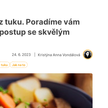
z tuku. Poradíme vám
 postup se skvělým
24. 6. 2023
|
Kristýna Anna Vondálová
z tuku
Jak na to