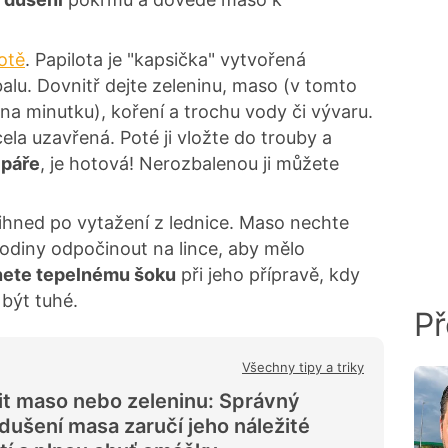
lotě
. Papilota je "kapsička" vytvořená
balu. Dovnitř dejte zeleninu, maso (v tomto
 na minutku), koření a trochu vody či vývaru.
cela uzavřená. Poté ji vložte do trouby a
 páře
, je hotová! Nerozbalenou ji můžete
ihned po vytažení z lednice. Maso nechte
hodiny odpočinout na lince, aby mělo
ete tepelnému šoku
při jeho přípravě, kdy
být tuhé.
Př
Všechny tipy a triky
it maso nebo zeleninu: Správný
dušení masa zaručí jeho náležité