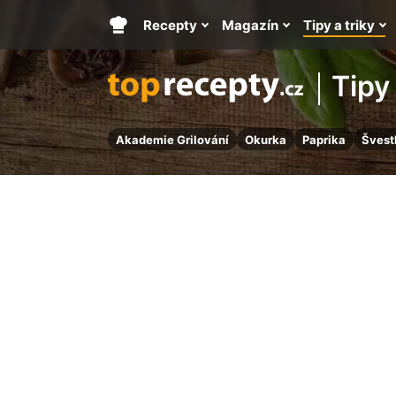
Recepty
Magazín
Tipy a triky
Hlavní
stránka
Tipy 
Akademie Grilování
Okurka
Paprika
Švest