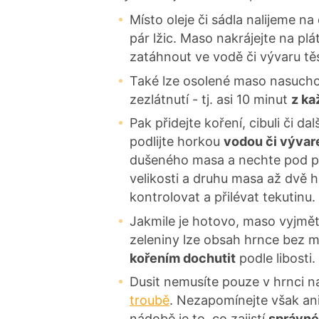
Místo oleje či sádla nalijeme na
pár lžic. Maso nakrájejte na plá
zatáhnout ve vodě či vývaru t
Také lze osolené maso nasucho
zezlátnutí - tj. asi 10 minut
z ka
Pak přidejte koření, cibuli či da
podlijte horkou
vodou či výva
dušeného masa a nechte pod po
velikosti a druhu masa až dvě
kontrolovat a přilévat tekutinu.
Jakmile je hotovo, maso vyjmět
zeleniny lze obsah hrnce bez m
kořením dochutit
podle libosti
Dusit nemusíte pouze v hrnci na
troubě
. Nezapomínejte však ani
nádobě je to, co zajistí
správné