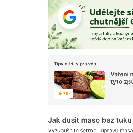
Tipy a triky pro vás
Vaření 
tyto zp
78×
H
o
d
n
o
c
Jak dusit maso bez tuku
e
n
í
Vyzkoušejte šetrnou úpravu masa 