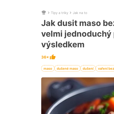
Tipy a triky
Jak na to
Nacházíte
se
Jak dusit maso be
zde:
velmi jednoduchý
výsledkem
36×
maso
dušené maso
dušení
vaření be