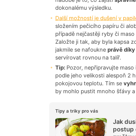
dokonalému výsledku.
Další možností je dušení v papi
složením pečicího papíru či alo
případě nejčastěji ryby či maso
Založte ji tak, aby byla kapsa z
jakmile se nafoukne
právě díky
servírovat rovnou na talíř.
Tip:
Pozor, nepřipravujte maso 
podle jeho velikosti alespoň 2 
pokojovou teplotu. Tím se
vyhn
by mohlo pustit mnoho šťávy a 
Tipy a triky pro vás
Jak dus
postup 