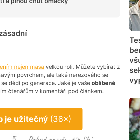
í a plnou chuť omáčky
zásadní
Te
be
vš
šením nejen masa
velkou roli. Můžete vybírat z
se
lnavým povrchem, ale také nerezového se
vyp
é se dědí po generace. Jaké je vaše
oblíbené
lším čtenářům v komentáři pod článkem.
p je užitečný
(36×)