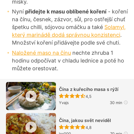
misky.
Nyní
přidejte k masu oblíbené koření
- koření
na čínu, česnek, zázvor, sůl, pro ostřejší chuť
špetku chilli, sójovou omáčku a také
Solamyl,
který marinádě dodá správnou konzistenci
.
Množství koření přidávejte podle své chuti.
Naložené maso na čínu
nechte zhruba 1
hodinu odpočívat v chladu lednice a poté ho
můžete orestovat.
Čína z kuřecího masa s rýží
Recept ještě nebyl hodn
4,5
Yvajs
30 min
Čína, jakou svět neviděl
Recept ještě nebyl hodn
4,8
ler000
70 min