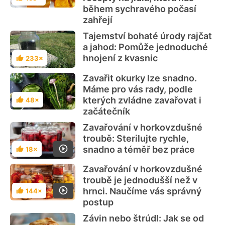
Hodnocení
během sychravého počasí
zahřejí
Tajemství bohaté úrody rajčat
a jahod: Pomůže jednoduché
hnojení z kvasnic
233×
Hodnocení
Zavařit okurky lze snadno.
Máme pro vás rady, podle
kterých zvládne zavařovat i
48×
Hodnocení
začátečník
Zavařování v horkovzdušné
troubě: Sterilujte rychle,
snadno a téměř bez práce
18×
Hodnocení
Zavařování v horkovzdušné
troubě je jednodušší než v
hrnci. Naučíme vás správný
144×
Hodnocení
postup
Závin nebo štrúdl: Jak se od