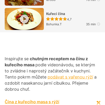
Kuřecí čína
Recept ještě nebyl hodn
4,7
Bohunka.T
35 min
Inspirujte se
chutným receptem na čínu z
kuřecího masa
podle videonávodu, se kterým
to zvládne i naprostý začátečník v kuchyni.
Tento pokrm můžete
podávat s vařenou rýží
a
ozdobit nasekanou jarní cibulkou. Přejeme
dobrou chuť.
Čína z kuřecího masa s rýží