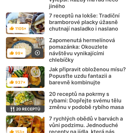
jiného
7 receptů na lokše: Tradiční
bramborové placky úžasně
chutnají nasladko i naslano
1105×
Hodnocení
Zapomenutá hermelínová
pomazánka: Okouzlete
návštěvu vynikajícími
99×
Hodnocení
chlebíčky
Jak připravit obloženou mísu?
Popusťte uzdu fantazii a
barevně kombinujte
937×
Hodnocení
20 receptů na pokrmy s
rybami: Dopřejte svému tělu
změnu v podobě rybího masa
20 RECEPTŮ
7 rychlých obědů v barvách a
vůni podzimu. Jednoduché
recepty na jídla, která nás
153×