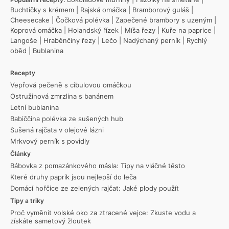
Buchtičky s krémem
|
Rajská omáčka
|
Bramborový guláš
|
Cheesecake
|
Čočková polévka
|
Zapečené brambory s uzeným
|
Koprová omáčka
|
Holandský řízek
|
Míša řezy
|
Kuře na paprice
|
Langoše
|
Hraběnčiny řezy
|
Lečo
|
Nadýchaný perník
|
Rychlý
oběd
|
Bublanina
Recepty
Vepřová pečeně s cibulovou omáčkou
Ostružinová zmrzlina s banánem
Letní bublanina
Babiččina polévka ze sušených hub
Sušená rajčata v olejové lázni
Mrkvový perník s povidly
Články
Bábovka z pomazánkového másla: Tipy na vláčné těsto
Které druhy paprik jsou nejlepší do leča
Domácí hořčice ze zelených rajčat: Jaké plody použít
Tipy a triky
Proč vyměnit volské oko za ztracené vejce: Zkuste vodu a
získáte sametový žloutek