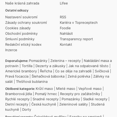
Naše krásná zahrada
Lifee
Ostatní odkazy
Nastavení soukromí
RSS
Zásady ochrany soukromí
Kariéra v Topreceptech
Cookies zásady
Foodie
Obchodní podmínky
Nahlásit
Smluvní podmínky
Transparency report
Redakční etický kodex
Kontakt
Inzerce
Pomazánky
|
Zelenina – recepty
|
Nakládání masa a
Doporučujeme:
potravin
|
Tortilla
|
Dezerty a zákusky
|
Jak na odpalované těsto
|
Americké brambory
|
Řeřicha
|
Co se děje na zahradě
|
Svíčková
|
Pravá focaccia
|
Šlehačková bábovka
|
Zelná polévka
|
Zálivky na
salát
|
Třešňová bublanina
Krůtí maso
|
Mleté maso
|
Vepřové maso
|
Oblíbené kategorie:
Bramborová jídla
|
Pomalý hrnec
|
Recepty pro začátečníky
|
Rychlé recepty
|
Snadné recepty
|
Pomazánky
|
Sladké recepty
|
Dietní recepty
|
Česká kuchyně
|
Zeleninové saláty
|
Studená
kuchyně
|
Dorty
Čokoládové muffiny
|
Fazolky na smetaně
|
Populární recepty: