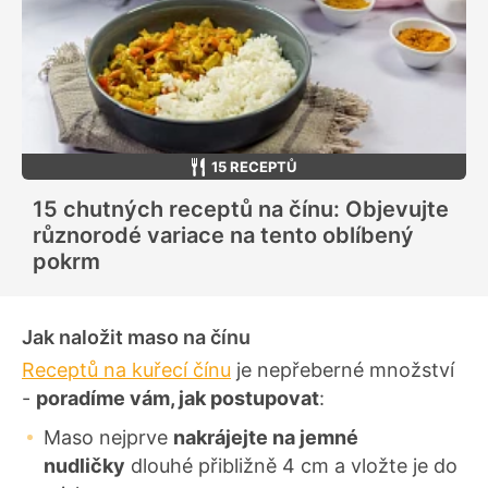
15 RECEPTŮ
15 chutných receptů na čínu: Objevujte
různorodé variace na tento oblíbený
pokrm
Jak naložit maso na čínu
Receptů na kuřecí čínu
je nepřeberné množství
-
poradíme vám, jak postupovat
:
Maso nejprve
nakrájejte na jemné
nudličky
dlouhé přibližně 4 cm a vložte je do