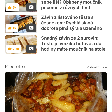
sebe liší? Oblíbený moučník
pečeme z různých těst
5×
Hodnocení
Závin z listového těsta s
česnekem: Rychlá slaná
dobrota plná sýra a uzeného
1×
Hodnocení
Snadný závin ze 2 surovin:
Těsto je vmžiku hotové a do
hodiny máte moučník na stole
79×
Hodnocení
Přečtěte si
Zobrazit více