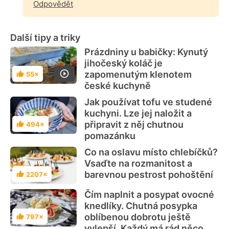
Odpovědět
Další tipy a triky
Prázdniny u babičky: Kynutý
jihočeský koláč je
zapomenutým klenotem
55×
Hodnocení
české kuchyně
Jak používat tofu ve studené
kuchyni. Lze jej naložit a
připravit z něj chutnou
494×
Hodnocení
pomazánku
Co na oslavu místo chlebíčků?
Vsaďte na rozmanitost a
barevnou pestrost pohoštění
2207×
Hodnocení
Čím naplnit a posypat ovocné
knedlíky. Chutná posypka
oblíbenou dobrotu ještě
797×
Hodnocení
vylepší. Každý má rád něco