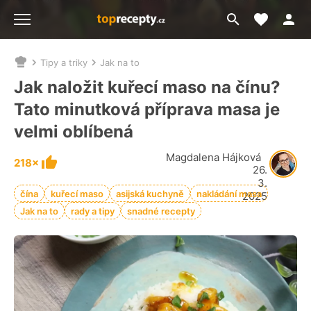
Moje akt
Přejít
Menu
na
vyhledávání
Tipy a triky
Jak na to
Nacházíte
se
Jak naložit kuřecí maso na čínu?
zde:
Tato minutková příprava masa je
velmi oblíbená
Magdalena Hájková
218×
26.
3.
čína
kuřecí maso
asijská kuchyně
nakládání masa
2025
Jak na to
rady a tipy
snadné recepty