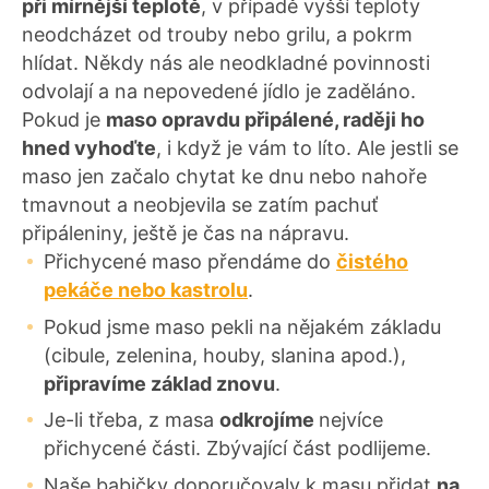
při mírnější teplotě
, v případě vyšší teploty
neodcházet od trouby nebo grilu, a pokrm
hlídat. Někdy nás ale neodkladné povinnosti
odvolají a na nepovedené jídlo je zaděláno.
Pokud je
maso opravdu připálené, raději ho
hned vyhoďte
, i když je vám to líto. Ale jestli se
maso jen začalo chytat ke dnu nebo nahoře
tmavnout a neobjevila se zatím pachuť
připáleniny, ještě je čas na nápravu.
Přichycené maso přendáme do
čistého
pekáče nebo kastrolu
.
Pokud jsme maso pekli na nějakém základu
(cibule, zelenina, houby, slanina apod.),
připravíme základ znovu
.
Je-li třeba, z masa
odkrojíme
nejvíce
přichycené části. Zbývající část podlijeme.
Naše babičky doporučovaly k masu přidat
na