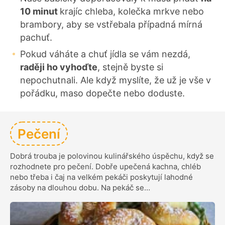
10 minut
krajíc chleba, kolečka mrkve nebo
brambory, aby se vstřebala případná mírná
pachuť.
Pokud váháte a chuť jídla se vám nezdá,
raději ho vyhoďte
, stejně byste si
nepochutnali. Ale když myslíte, že už je vše v
pořádku, maso dopečte nebo doduste.
Pečení
Dobrá trouba je polovinou kulinářského úspěchu, když se
rozhodnete pro pečení. Dobře upečená kachna, chléb
nebo třeba i čaj na velkém pekáči poskytují lahodné
zásoby na dlouhou dobu. Na pekáč se…