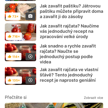
Jak zavařit paštiku? Játrovou
paštiku můžete připravit doma
a zavařit ji do zásoby
73×
Hodnocení
Jak zavařit rajčata? Naučíme
vás jednoduchý recept na
zpracování velké úrody
716×
Hodnocení
Jak snadno a rychle zavařit
rajčata? Naučte se
jednoduchý postup podle
114×
Hodnocení
videa
Jak zavařit rajčata ve vlastní
šťávě? Tento jednoduchý
recept je naprosto geniální
135×
Hodnocení
Přečtěte si
Zobrazit více