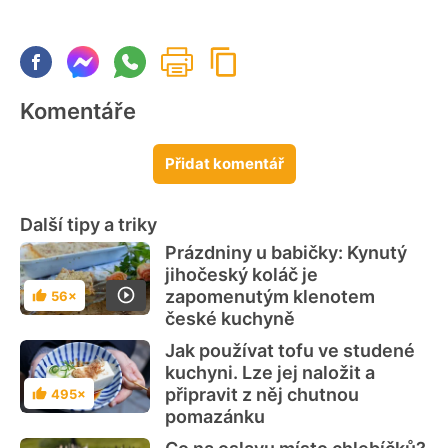
Komentáře
Přidat komentář
Další tipy a triky
Prázdniny u babičky: Kynutý
jihočeský koláč je
zapomenutým klenotem
56×
Hodnocení
české kuchyně
Jak používat tofu ve studené
kuchyni. Lze jej naložit a
připravit z něj chutnou
495×
Hodnocení
pomazánku