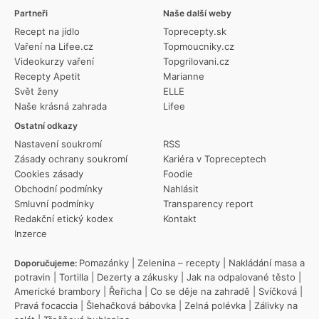
Partneři
Naše další weby
Recept na jídlo
Toprecepty.sk
Vaření na Lifee.cz
Topmoucniky.cz
Videokurzy vaření
Topgrilovani.cz
Recepty Apetit
Marianne
Svět ženy
ELLE
Naše krásná zahrada
Lifee
Ostatní odkazy
Nastavení soukromí
RSS
Zásady ochrany soukromí
Kariéra v Topreceptech
Cookies zásady
Foodie
Obchodní podmínky
Nahlásit
Smluvní podmínky
Transparency report
Redakční etický kodex
Kontakt
Inzerce
Pomazánky
|
Zelenina – recepty
|
Nakládání masa a
Doporučujeme:
potravin
|
Tortilla
|
Dezerty a zákusky
|
Jak na odpalované těsto
|
Americké brambory
|
Řeřicha
|
Co se děje na zahradě
|
Svíčková
|
Pravá focaccia
|
Šlehačková bábovka
|
Zelná polévka
|
Zálivky na