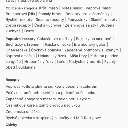
salát
|
Třešňová bublanina
Krůtí maso
|
Mleté maso
|
Vepřové maso
|
Oblíbené kategorie:
Bramborová jídla
|
Pomalý hrnec
|
Recepty pro začátečníky
|
Rychlé recepty
|
Snadné recepty
|
Pomazánky
|
Sladké recepty
|
Dietní recepty
|
Česká kuchyně
|
Zeleninové saláty
|
Studená
kuchyně
|
Dorty
Čokoládové muffiny
|
Fazolky na smetaně
|
Populární recepty:
Buchtičky s krémem
|
Rajská omáčka
|
Bramborový guláš
|
Cheesecake
|
Čočková polévka
|
Zapečené brambory s uzeným
|
Koprová omáčka
|
Holandský řízek
|
Míša řezy
|
Kuře na paprice
|
Langoše
|
Hraběnčiny řezy
|
Lečo
|
Nadýchaný perník
|
Rychlý
oběd
|
Bublanina
Recepty
Vepřová kotleta plněná šunkou s pečeným celerem
Polévka z pečeného květáku a pečeného česneku
Zapečené špagety s masem, zeleninou a sýrem
Česnekové kuře s žampionovou nádivkou
Znojemská omáčka
Rychlá polévka s krupicovými nočky od M.D.Rettigové
Články