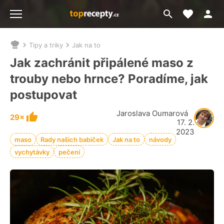
Moje akt
Přejít
Menu
na
vyhledávání
Tipy a triky
Jak na to
Nacházíte
se
Jak zachránit připálené maso z
zde:
trouby nebo hrnce? Poradíme, jak
postupovat
Jaroslava Oumarová
29×
17. 2.
2023
maso
Rady našich babiček
Jak na to
návody
vychytávky
pečení