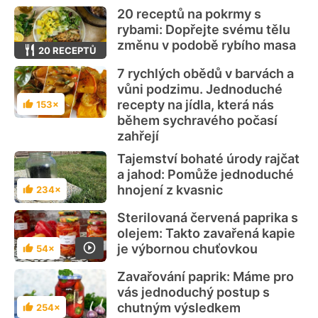
20 receptů na pokrmy s
rybami: Dopřejte svému tělu
změnu v podobě rybího masa
20 RECEPTŮ
7 rychlých obědů v barvách a
vůni podzimu. Jednoduché
recepty na jídla, která nás
153×
Hodnocení
během sychravého počasí
zahřejí
Tajemství bohaté úrody rajčat
a jahod: Pomůže jednoduché
hnojení z kvasnic
234×
Hodnocení
Sterilovaná červená paprika s
olejem: Takto zavařená kapie
je výbornou chuťovkou
54×
Hodnocení
Zavařování paprik: Máme pro
vás jednoduchý postup s
chutným výsledkem
254×
Hodnocení