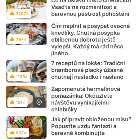
Co na oslavu místo chlebíčků?
Vsaďte na rozmanitost a
barevnou pestrost pohoštění
2207×
Hodnocení
Čím naplnit a posypat ovocné
knedlíky. Chutná posypka
oblíbenou dobrotu ještě
797×
Hodnocení
vylepší. Každý má rád něco
jiného
7 receptů na lokše: Tradiční
bramborové placky úžasně
chutnají nasladko i naslano
1105×
Hodnocení
Zapomenutá hermelínová
pomazánka: Okouzlete
návštěvu vynikajícími
101×
Hodnocení
chlebíčky
Jak připravit obloženou mísu?
Popusťte uzdu fantazii a
barevně kombinujte
937×
Hodnocení