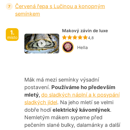
Červená řepa s Lučinou a konopným
semínkem
Makový závin de luxe
1.
místo
Recept ještě nebyl ho
4,8
Hella
Mák má mezi semínky výsadní
postavení.
Používáme ho především
mletý,
do sladkých náplní a k posypání
sladkých jídel
. Na jeho mletí se velmi
dobře hodí
elektrický kávomlýnek
.
Nemletým mákem sypeme před
pečením slané bulky, dalamánky a další