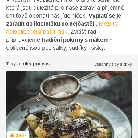
která jsou důležitá pro naše zdraví a příjemně
chuťově obohatí náš jídelníček.
Vyplatí se je
zařadit do jídelníčku co nejčastěji
.
Mezi ty
nejoblíbenější patří mák
. Zvlášť rádi
připravujeme
tradiční pokrmy s mákem -
oblíbené jsou peciválky, šudlíky i šišky.
Tipy a triky pro vás
Všechny tipy a triky
340×
H