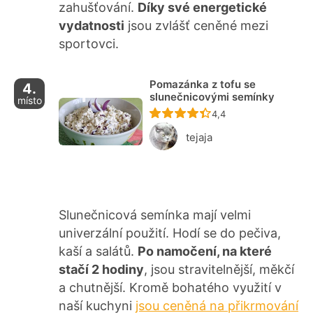
zahušťování.
Díky své energetické
vydatnosti
jsou zvlášť ceněné mezi
sportovci.
Pomazánka z tofu se
4.
slunečnicovými semínky
místo
Recept ještě nebyl ho
4,4
tejaja
Slunečnicová semínka mají velmi
univerzální použití. Hodí se do pečiva,
kaší a salátů.
Po namočení, na které
stačí 2 hodiny
, jsou stravitelnější, měkčí
a chutnější. Kromě bohatého využití v
naší kuchyni
jsou ceněná na přikrmování