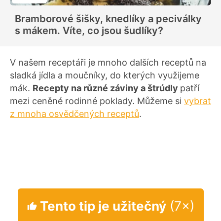
o
d
Bramborové šišky, knedlíky a peciválky
n
o
s mákem. Víte, co jsou šudlíky?
c
e
n
í
V našem receptáři je mnoho dalších receptů na
sladká jídla a moučníky, do kterých využijeme
mák.
Recepty na různé záviny a štrúdly
patří
mezi ceněné rodinné poklady. Můžeme si
vybrat
z mnoha osvědčených receptů
.
Tento tip je užitečný
(7×)