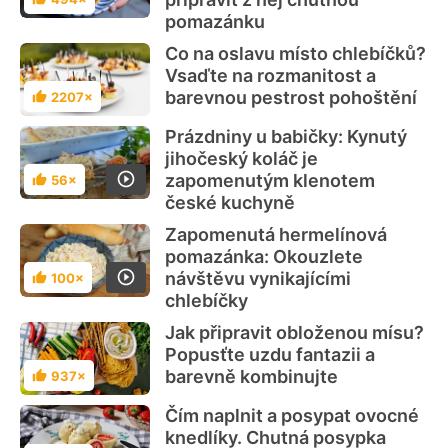
Hodnocení
pomazánku
Co na oslavu místo chlebíčků?
Vsaďte na rozmanitost a
barevnou pestrost pohoštění
2207×
Hodnocení
Prázdniny u babičky: Kynutý
jihočeský koláč je
zapomenutým klenotem
56×
Hodnocení
české kuchyně
Zapomenutá hermelínová
pomazánka: Okouzlete
návštěvu vynikajícími
100×
Hodnocení
chlebíčky
Jak připravit obloženou mísu?
Popusťte uzdu fantazii a
barevně kombinujte
937×
Hodnocení
Čím naplnit a posypat ovocné
knedlíky. Chutná posypka