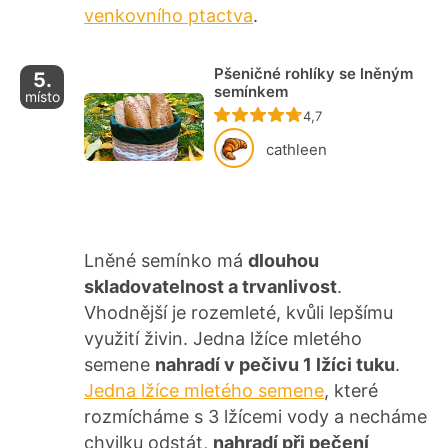
venkovního ptactva
.
Pšeničné rohlíky se lněným
5.
semínkem
místo
Recept ještě nebyl ho
4,7
cathleen
Lněné semínko má
dlouhou
skladovatelnost a trvanlivost
.
Vhodnější je rozemleté, kvůli lepšímu
využití živin. Jedna lžíce mletého
semene
nahradí v pečivu 1 lžíci tuku
.
Jedna lžíce mletého semene
, které
rozmícháme s 3 lžícemi vody a necháme
chvilku odstát,
nahradí při pečení