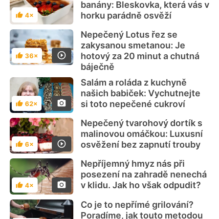
banány: Bleskovka, která vás v
horku parádně osvěží
4×
Hodnocení
Nepečený Lotus řez se
zakysanou smetanou: Je
hotový za 20 minut a chutná
36×
Hodnocení
báječně
Salám a roláda z kuchyně
našich babiček: Vychutnejte
si toto nepečené cukroví
62×
Hodnocení
Nepečený tvarohový dortík s
malinovou omáčkou: Luxusní
osvěžení bez zapnutí trouby
6×
Hodnocení
Nepříjemný hmyz nás při
posezení na zahradě nenechá
v klidu. Jak ho však odpudit?
4×
Hodnocení
Co je to nepřímé grilování?
Poradíme, jak touto metodou