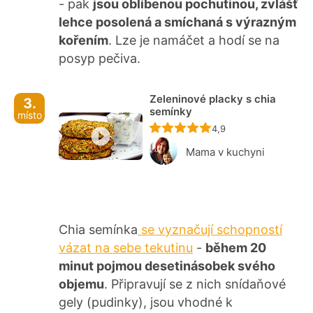
- pak
jsou oblíbenou pochutinou, zvlášť
lehce posolená a smíchaná s výrazným
kořením
. Lze je namáčet a hodí se na
posyp pečiva.
Zeleninové placky s chia
3.
semínky
místo
Recept ještě nebyl ho
4,9
Mama v kuchyni
Chia semínka
se vyznačují schopností
vázat na sebe tekutinu
-
během 20
minut pojmou desetinásobek svého
objemu
. Připravují se z nich snídaňové
gely (pudinky), jsou vhodné k