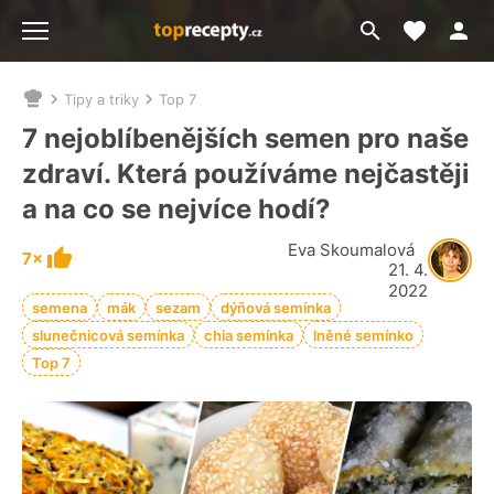
Moje akt
Přejít
Menu
na
vyhledávání
Tipy a triky
Top 7
Nacházíte
se
7 nejoblíbenějších semen pro naše
zde:
zdraví. Která používáme nejčastěji
a na co se nejvíce hodí?
Eva Skoumalová
7×
21. 4.
2022
semena
mák
sezam
dýňová semínka
slunečnicová semínka
chia semínka
lněné semínko
Top 7