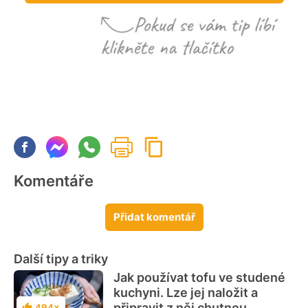
Komentáře
Přidat komentář
Další tipy a triky
Jak používat tofu ve studené
kuchyni. Lze jej naložit a
připravit z něj chutnou
494×