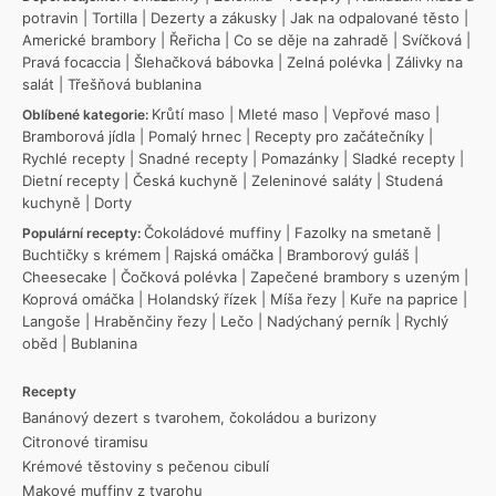
potravin
|
Tortilla
|
Dezerty a zákusky
|
Jak na odpalované těsto
|
Americké brambory
|
Řeřicha
|
Co se děje na zahradě
|
Svíčková
|
Pravá focaccia
|
Šlehačková bábovka
|
Zelná polévka
|
Zálivky na
salát
|
Třešňová bublanina
Krůtí maso
|
Mleté maso
|
Vepřové maso
|
Oblíbené kategorie:
Bramborová jídla
|
Pomalý hrnec
|
Recepty pro začátečníky
|
Rychlé recepty
|
Snadné recepty
|
Pomazánky
|
Sladké recepty
|
Dietní recepty
|
Česká kuchyně
|
Zeleninové saláty
|
Studená
kuchyně
|
Dorty
Čokoládové muffiny
|
Fazolky na smetaně
|
Populární recepty:
Buchtičky s krémem
|
Rajská omáčka
|
Bramborový guláš
|
Cheesecake
|
Čočková polévka
|
Zapečené brambory s uzeným
|
Koprová omáčka
|
Holandský řízek
|
Míša řezy
|
Kuře na paprice
|
Langoše
|
Hraběnčiny řezy
|
Lečo
|
Nadýchaný perník
|
Rychlý
oběd
|
Bublanina
Recepty
Banánový dezert s tvarohem, čokoládou a burizony
Citronové tiramisu
Krémové těstoviny s pečenou cibulí
Makové muffiny z tvarohu