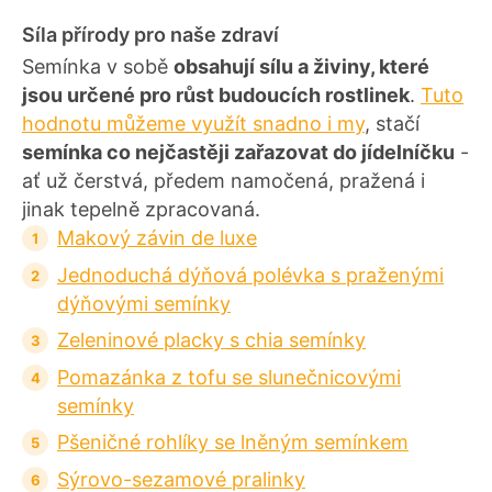
Síla přírody pro naše zdraví
Semínka v sobě
obsahují sílu a živiny, které
jsou určené pro růst budoucích rostlinek
.
Tuto
hodnotu můžeme využít snadno i my
, stačí
semínka co nejčastěji zařazovat do jídelníčku
-
ať už čerstvá, předem namočená, pražená i
jinak tepelně zpracovaná.
Makový závin de luxe
Jednoduchá dýňová polévka s praženými
dýňovými semínky
Zeleninové placky s chia semínky
Pomazánka z tofu se slunečnicovými
semínky
Pšeničné rohlíky se lněným semínkem
Sýrovo-sezamové pralinky