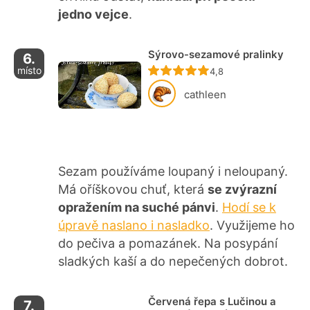
jedno vejce
.
Sýrovo-sezamové pralinky
6.
místo
Recept ještě nebyl ho
4,8
cathleen
Sezam používáme loupaný i neloupaný.
Má oříškovou chuť, která
se zvýrazní
opražením na suché pánvi
.
Hodí se k
úpravě naslano i nasladko
. Využijeme ho
do pečiva a pomazánek. Na posypání
sladkých kaší a do nepečených dobrot.
Červená řepa s Lučinou a
7.