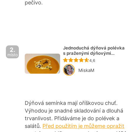
pečivo.
Jednoduchá dýňová polévka
2.
s praženými dýňovými
místo
semínky
Recept ještě nebyl ho
4,6
MiskaM
Dýňová semínka mají oříškovou chuť.
Výhodou je snadné skladování a dlouhá
trvanlivost. Přidáváme je do polévek a
salátů.
Před použitím je můžeme opražit