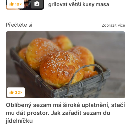
grilovat větší kusy masa
10×
Hodnocení
Přečtěte si
Zobrazit více
32×
Hodnocení
Oblíbený sezam má široké uplatnění, stačí
mu dát prostor. Jak zařadit sezam do
jídelníčku