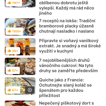
oblíbenou dobrotu ještě
797×
Hodnocení
vylepší. Každý má rád něco
jiného
7 receptů na lokše: Tradiční
bramborové placky úžasně
chutnají nasladko i naslano
1105×
Hodnocení
Připravte si voňavý vanilkový
extrakt. Je snadný a má široké
využití v kuchyni
28×
Hodnocení
7 nejoblíbenějších druhů
vánočního cukroví: Na tyto
druhy se zaměřte především
57×
Hodnocení
Quiche jako z Francie:
Ochutnejte slaný koláč se
špenátem pro každou
67×
Hodnocení
příležitost
Nepečený piškotový dort s