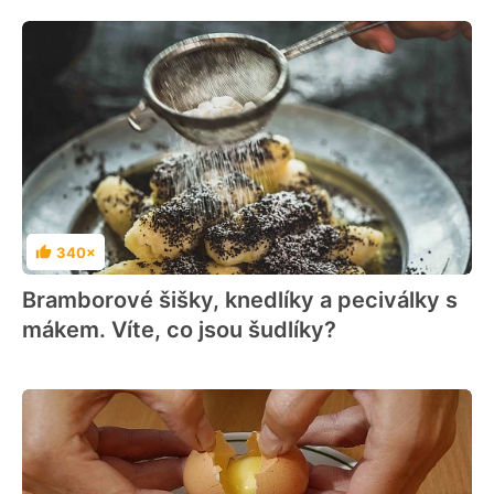
340×
Hodnocení
Bramborové šišky, knedlíky a peciválky s
mákem. Víte, co jsou šudlíky?