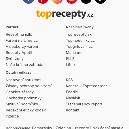
Partneři
Naše další weby
Recept na jídlo
Toprecepty.sk
Vaření na Lifee.cz
Topmoucniky.cz
Videokurzy vaření
Topgrilovani.cz
Recepty Apetit
Marianne
Svět ženy
ELLE
Naše krásná zahrada
Lifee
Ostatní odkazy
Nastavení soukromí
RSS
Zásady ochrany soukromí
Kariéra v Topreceptech
Cookies zásady
Foodie
Obchodní podmínky
Nahlásit
Smluvní podmínky
Transparency report
Redakční etický kodex
Kontakt
Inzerce
Pomazánky
|
Zelenina – recepty
|
Nakládání masa a
Doporučujeme: