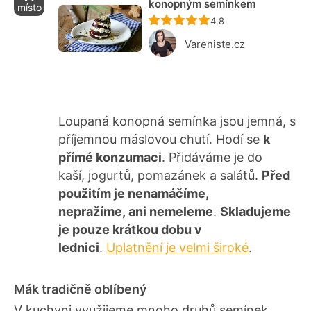
konopným semínkem
místo
Recept ještě nebyl ho
4,8
Vareniste.cz
Loupaná konopná semínka jsou jemná, s
příjemnou máslovou chutí. Hodí se
k
přímé konzumaci
. Přidáváme je do
kaší, jogurtů, pomazánek a salátů.
Před
použitím je nenamáčíme,
nepražíme, ani nemeleme
.
Skladujeme
je pouze krátkou dobu v
lednici
.
Uplatnění je velmi široké
.
Mák tradičně oblíbený
V kuchyni využijeme mnoho druhů semínek,