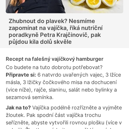
Zhubnout do plavek? Nesmíme
zapomínat na vajíčka, říká nutriční
poradkyně Petra Krajčinovič, pak
půjdou kila dolů skvěle
Recept na falešný vajíčkový hamburger
Co budete na tuto dobrotu potřebovat?
Připravte si:
6 natvrdo uvařených vajec, 3 lžíce
másla, 3 lžičky čočkového misa na dochucení
(vice níže), rajče, slaninu, salát nebo bylinky a
sezamová semínka.
Jak na to?
Vajíčka podélně rozřízněte a vyjměte
žloutek. Pak spodní část vajíčka trochu
seřízněte, abyste vytvořili rovnou plošku (více v