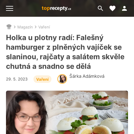
Moje akt
Přejít
Menu
na
vyhledávání
Magazín
Vaření
Nacházíte
se
Holka u plotny radí: Falešný
zde:
hamburger z plněných vajíček se
slaninou, rajčaty a salátem skvěle
chutná a snadno se dělá
Šárka Adámková
29. 5. 2023
Vaření