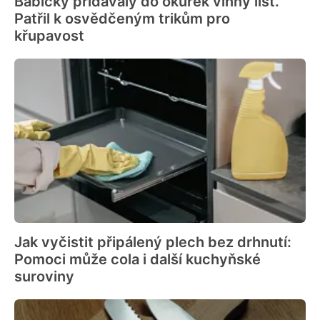
Babičky přidávaly do okurek vinný list.
Patřil k osvědčeným trikům pro
křupavost
Jak vyčistit připálený plech bez drhnutí:
Pomoci může cola i další kuchyňské
suroviny