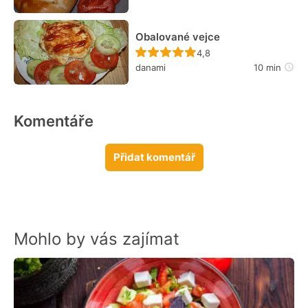
Obalované vejce
Recept ještě nebyl hodn
4,8
danami
10 min
Komentáře
Přidat komentář
Mohlo by vás zajímat