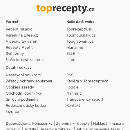
Partneři
Naše další weby
Recept na jídlo
Toprecepty.sk
Vaření na Lifee.cz
Topmoucniky.cz
Videokurzy vaření
Topgrilovani.cz
Recepty Apetit
Marianne
Svět ženy
ELLE
Naše krásná zahrada
Lifee
Ostatní odkazy
Nastavení soukromí
RSS
Zásady ochrany soukromí
Kariéra v Topreceptech
Cookies zásady
Foodie
Obchodní podmínky
Nahlásit
Smluvní podmínky
Transparency report
Redakční etický kodex
Kontakt
Inzerce
Pomazánky
|
Zelenina – recepty
|
Nakládání masa a
Doporučujeme:
potravin
|
Tortilla
|
Dezerty a zákusky
|
Jak na odpalované těsto
|