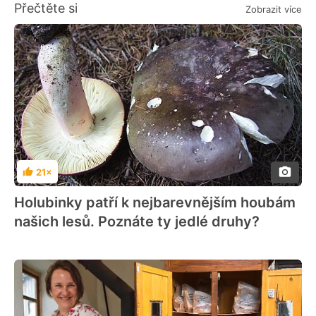
Přečtěte si
Zobrazit více
21×
Hodnocení
Holubinky patří k nejbarevnějším houbám
našich lesů. Poznáte ty jedlé druhy?