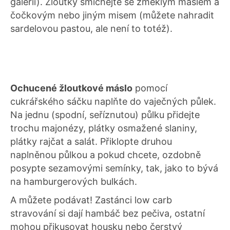
galerii). Žloutky smíchejte se změklým máslem a
čočkovým nebo jiným misem (můžete nahradit
sardelovou pastou, ale není to totéž).
Ochucené žloutkové máslo
pomocí
cukrářského sáčku naplňte do vaječných půlek.
Na jednu (spodní, seříznutou) půlku přidejte
trochu majonézy, plátky osmažené slaniny,
plátky rajčat a salát. Přiklopte druhou
naplněnou půlkou a pokud chcete, ozdobně
posypte sezamovými semínky, tak, jako to bývá
na hamburgerových bulkách.
A můžete podávat! Zastánci low carb
stravování si dají hambáč bez pečiva, ostatní
mohou přikusovat housku nebo čerstvý