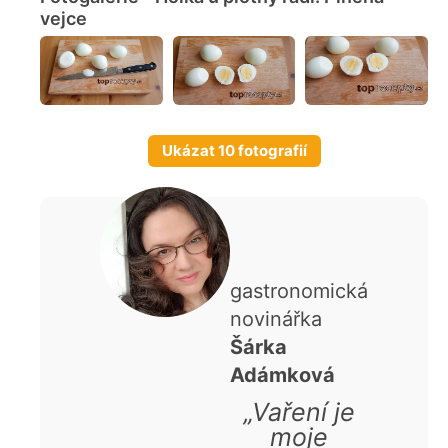
vejce
Ukázat 10 fotografií
gastronomická
novinářka
Šárka
Adámková
„Vaření je
moje