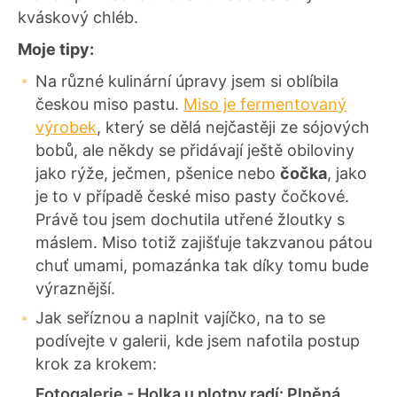
kváskový chléb.
Moje tipy:
Na různé kulinární úpravy jsem si oblíbila
českou miso pastu.
Miso je fermentovaný
výrobek
, který se dělá nejčastěji ze sójových
bobů, ale někdy se přidávají ještě obiloviny
jako rýže, ječmen, pšenice nebo
čočka
, jako
je to v případě české miso pasty čočkové.
Právě tou jsem dochutila utřené žloutky s
máslem. Miso totiž zajišťuje takzvanou pátou
chuť umami, pomazánka tak díky tomu bude
výraznější.
Jak seříznou a naplnit vajíčko, na to se
podívejte v galerii, kde jsem nafotila postup
krok za krokem:
Fotogalerie - Holka u plotny radí: Plněná