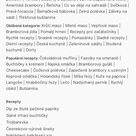
Americké brambory
|
Řeřicha
|
Co se děje na zahradě
|
Svíčková
|
Pravá focaccia
|
Šlehačková bábovka
|
Zelná polévka
|
Zálivky na
salát
|
Třešňová bublanina
Krůtí maso
|
Mleté maso
|
Vepřové maso
|
Oblíbené kategorie:
Bramborová jídla
|
Pomalý hrnec
|
Recepty pro začátečníky
|
Rychlé recepty
|
Snadné recepty
|
Pomazánky
|
Sladké recepty
|
Dietní recepty
|
Česká kuchyně
|
Zeleninové saláty
|
Studená
kuchyně
|
Dorty
Čokoládové muffiny
|
Fazolky na smetaně
|
Populární recepty:
Buchtičky s krémem
|
Rajská omáčka
|
Bramborový guláš
|
Cheesecake
|
Čočková polévka
|
Zapečené brambory s uzeným
|
Koprová omáčka
|
Holandský řízek
|
Míša řezy
|
Kuře na paprice
|
Langoše
|
Hraběnčiny řezy
|
Lečo
|
Nadýchaný perník
|
Rychlý
oběd
|
Bublanina
Recepty
Dip ze žluté pečené papriky
Slané trhací buchtičky
Trojbarevka
Česnekovo-sýrové šneky
Nakládaný balkánský sýr