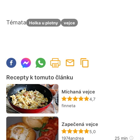
Témata
Holka u plotny
vejce
Recepty k tomuto článku
Míchaná vejce
Recept ještě nebyl hodn
4,7
finneta
Zapečená vejce
Recept ještě nebyl hodn
5,0
1974andrea
25 min