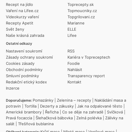
Recept na jídlo
Toprecepty.sk
Vaření na Lifee.cz
Topmoucniky.cz
Videokurzy vaření
Topgrilovani.cz
Recepty Apetit
Marianne
Svět ženy
ELLE
Naše krásná zahrada
Lifee
Ostatní odkazy
Nastavení soukromí
RSS
Zásady ochrany soukromí
Kariéra v Topreceptech
Cookies zásady
Foodie
Obchodní podmínky
Nahlásit
Smluvní podmínky
Transparency report
Redakční etický kodex
Kontakt
Inzerce
Pomazánky
|
Zelenina – recepty
|
Nakládání masa a
Doporučujeme:
potravin
|
Tortilla
|
Dezerty a zákusky
|
Jak na odpalované těsto
|
Americké brambory
|
Řeřicha
|
Co se děje na zahradě
|
Svíčková
|
Pravá focaccia
|
Šlehačková bábovka
|
Zelná polévka
|
Zálivky na
salát
|
Třešňová bublanina
Krůtí maso
|
Mleté maso
|
Vepřové maso
|
Oblíbené kategorie: