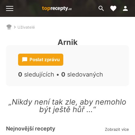
Moje akt
Přejít
Menu
na
vyhledávání
Uživatelé
Nacházíte
se
Arnik
zde:
Poslat zprávu
0
sledujících •
0
sledovaných
„Nikdy není tak zle, aby nemohlo
být ještě hůř ...“
Nejnovější recepty
Zobrazit více