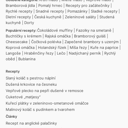
Bramborová jídla
|
Pomalý hrnec
|
Recepty pro začátečníky
|
Rychlé recepty
|
Snadné recepty
|
Pomazánky
|
Sladké recepty
|
Dietní recepty
|
Česká kuchyně
|
Zeleninové saláty
|
Studená
kuchyně
|
Dorty
Čokoládové muffiny
|
Fazolky na smetaně
|
Populární recepty:
Buchtičky s krémem
|
Rajská omáčka
|
Bramborový guláš
|
Cheesecake
|
Čočková polévka
|
Zapečené brambory s uzeným
|
Koprová omáčka
|
Holandský řízek
|
Míša řezy
|
Kuře na paprice
|
Langoše
|
Hraběnčiny řezy
|
Lečo
|
Nadýchaný perník
|
Rychlý
oběd
|
Bublanina
Recepty
Slaný koláč s pestrou náplní
Dušená krkovice na česneku
Vepřové plecko na pepři dušené v remosce
Cuketové „matjesy“
Kuřecí plátky v zeleninovo-smetanové omáčce
Malinový koláč s pudinkem a tvarohem
Články
Recept na anglické palačinky