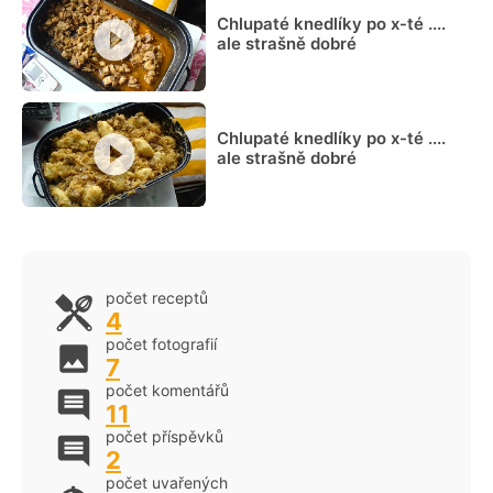
Chlupaté knedlíky po x-té ....
ale strašně dobré
Chlupaté knedlíky po x-té ....
ale strašně dobré
počet receptů
4
počet fotografií
7
počet komentářů
11
počet příspěvků
2
počet uvařených