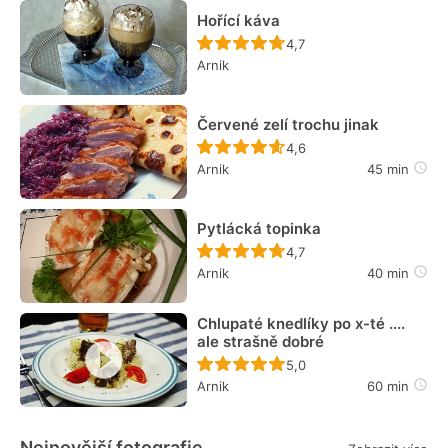
Hořící káva
Recept ještě nebyl hodn
4,7
Arnik
Červené zelí trochu jinak
Recept ještě nebyl hodn
4,6
Arnik
45 min
Pytlácká topinka
Recept ještě nebyl hodn
4,7
Arnik
40 min
Chlupaté knedlíky po x-té ....
ale strašně dobré
Recept ještě nebyl hodn
5,0
Arnik
60 min
Nejnovější fotografie