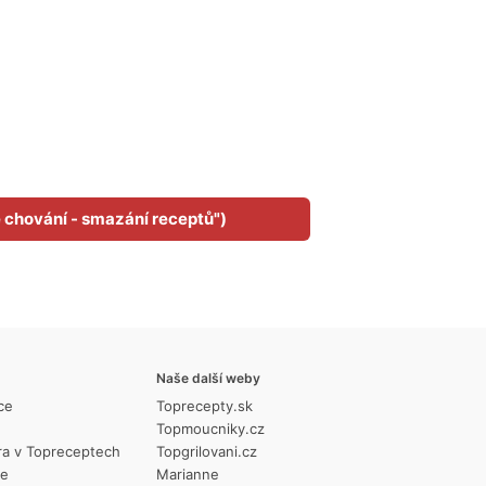
é chování - smazání receptů")
Naše další weby
ce
Toprecepty.sk
Topmoucniky.cz
ra v Topreceptech
Topgrilovani.cz
ie
Marianne