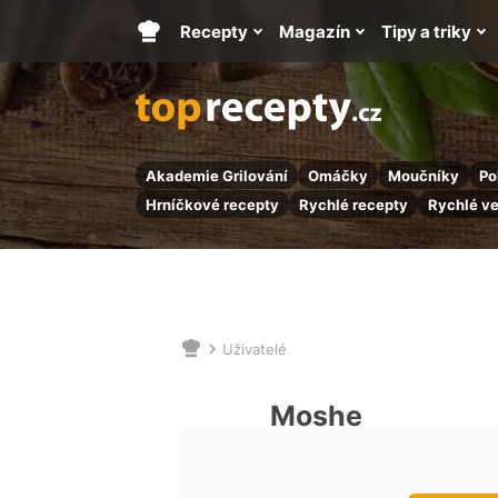
Recepty
Magazín
Tipy a triky
Hlavní
stránka
Akademie Grilování
Omáčky
Moučníky
Po
Hrníčkové recepty
Rychlé recepty
Rychlé v
Uživatelé
Nacházíte
se
zde:
Moshe