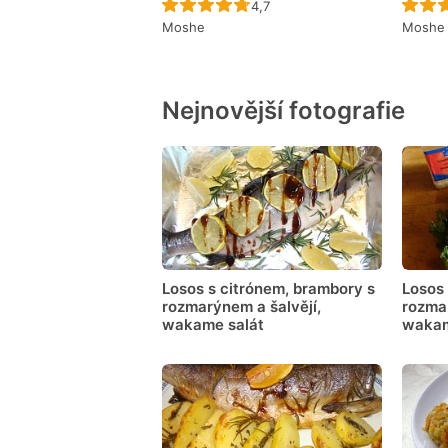
Recept ještě nebyl hodnocen
4,7
Moshe
Moshe
Nejnovější fotografie
Losos s citrónem, brambory s
Losos 
rozmarýnem a šalvějí,
rozmar
wakame salát
wakam