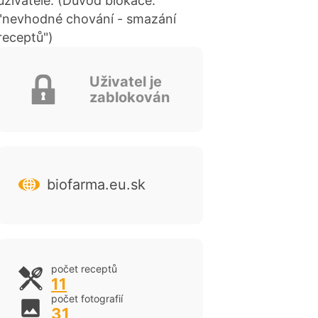
uživatelé. (Důvod blokace:
"nevhodné chování - smazání
receptů")
Uživatel je
zablokován
biofarma.eu.sk
cen
počet receptů
11
počet fotografií
31