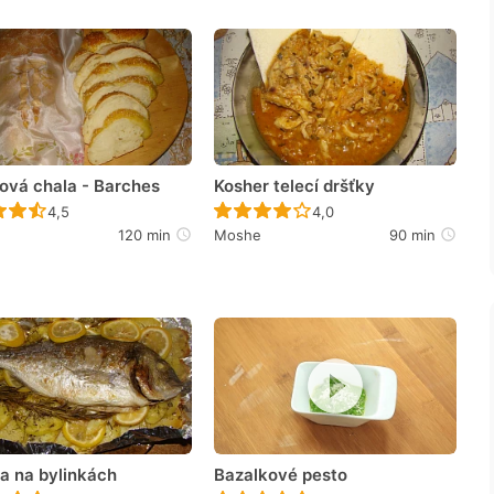
ová chala - Barches
Kosher telecí dršťky
Recept ještě nebyl hodnocen
Recept ještě nebyl hodno
4,5
4,0
120 min
Moshe
90 min
a na bylinkách
Bazalkové pesto