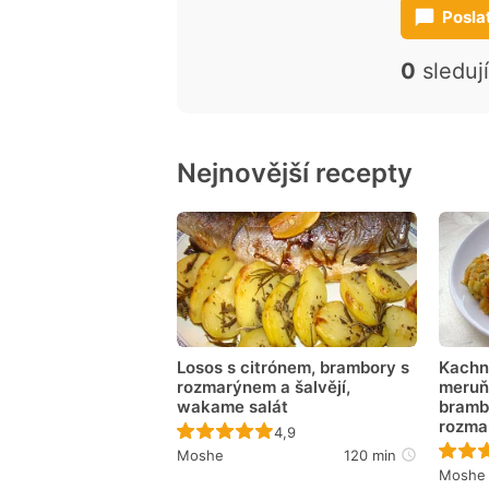
Posla
0
sleduj
Nejnovější recepty
Losos s citrónem, brambory s
Kachní
rozmarýnem a šalvějí,
meruň
wakame salát
bramb
rozma
Recept ještě nebyl hodnocen
4,9
Moshe
120 min
Moshe