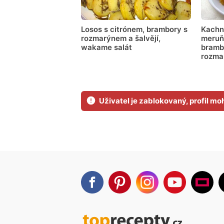
Losos s citrónem, brambory s
Kachní
rozmarýnem a šalvějí,
meruň
wakame salát
bramb
rozma
Uživatel je zablokovaný, profil m