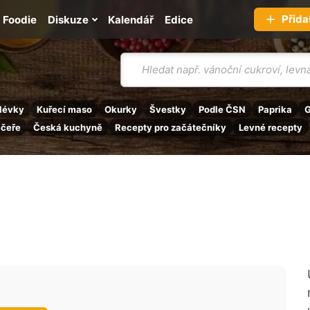
Přida
Foodie
Diskuze
Kalendář
Edice
Vyhledávání
lévky
Kuřecí maso
Okurky
Švestky
Podle ČSN
Paprika
G
ečeře
Česká kuchyně
Recepty pro začátečníky
Levné recepty