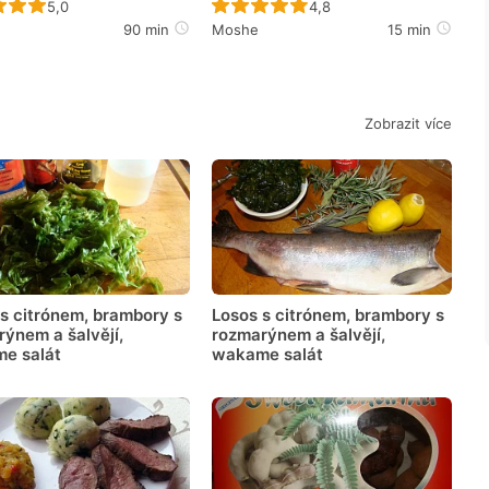
Recept ještě nebyl hodnocen
Recept ještě nebyl hodno
5,0
4,8
90 min
Moshe
15 min
Zobrazit více
s citrónem, brambory s
Losos s citrónem, brambory s
ýnem a šalvějí,
rozmarýnem a šalvějí,
e salát
wakame salát