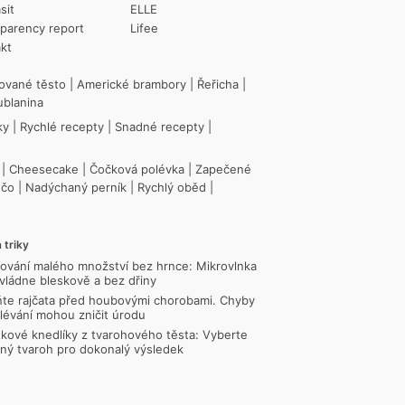
sit
ELLE
parency report
Lifee
kt
ované těsto
|
Americké brambory
|
Řeřicha
|
ublanina
ky
|
Rychlé recepty
|
Snadné recepty
|
|
Cheesecake
|
Čočková polévka
|
Zapečené
ečo
|
Nadýchaný perník
|
Rychlý oběd
|
 triky
ování malého množství bez hrnce: Mikrovlnka
vládne bleskově a bez dřiny
te rajčata před houbovými chorobami. Chyby
alévání mohou zničit úrodu
kové knedlíky z tvarohového těsta: Vyberte
ný tvaroh pro dokonalý výsledek