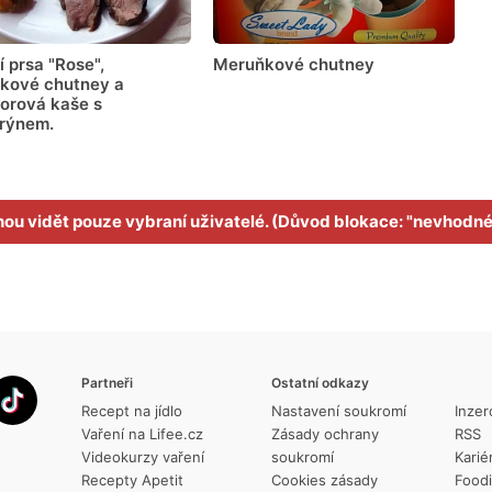
 prsa "Rose",
Meruňkové chutney
kové chutney a
orová kaše s
rýnem.
ohou vidět pouze vybraní uživatelé. (Důvod blokace: "nevhodn
Partneři
Ostatní odkazy
Recept na jídlo
Nastavení soukromí
Inzer
Vaření na Lifee.cz
Zásady ochrany
RSS
Videokurzy vaření
soukromí
Karié
Recepty Apetit
Cookies zásady
Food