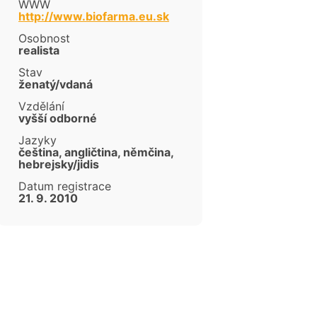
WWW
cen
http://www.biofarma.eu.sk
Osobnost
realista
Stav
ženatý/vdaná
Vzdělání
vyšší odborné
Jazyky
čeština, angličtina, němčina,
hebrejsky/jidis
Datum registrace
21. 9. 2010