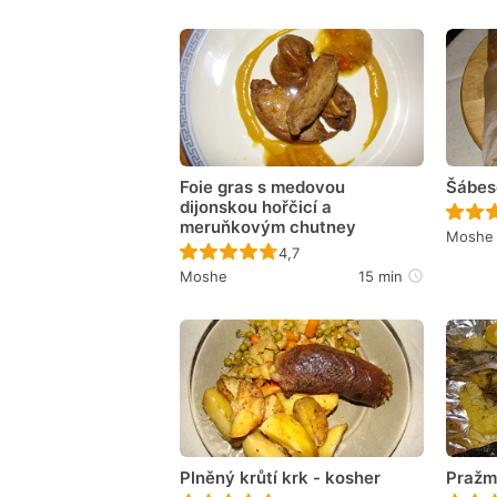
Foie gras s medovou
Šábes
dijonskou hořčicí a
meruňkovým chutney
Moshe
Recept ještě nebyl hodnocen
4,7
Moshe
15 min
Plněný krůtí krk - kosher
Pražm