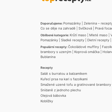
Pomazánky
|
Zelenina – recept
Doporučujeme:
Co se děje na zahradě
|
Svíčková
|
Pravá foca
Krůtí maso
|
Mleté maso
|
Oblíbené kategorie:
Pomazánky
|
Sladké recepty
|
Dietní recepty
Čokoládové muffiny
|
Fazol
Populární recepty:
brambory s uzeným
|
Koprová omáčka
|
Holan
Bublanina
Recepty
Salát s burratou a balzamikem
Kuřecí prsa na kari s fazolkami
Smažené uzené tofu a gratinované brambory
Snídaně z jednoho plechu
Olejová bábovka
Koblížky