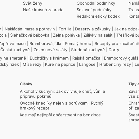
Svět ženy
Obchodní podmínky
Nahlá
Naše krásná zahrada
Smluvní podmínky
Trans
Redakční etický kodex
Konta
y
|
Nakládání masa a potravin
|
Tortilla
|
Dezerty a zákusky
|
Jak na odpal
ccia
|
Šlehačková bábovka
|
Zelná polévka
|
Zálivky na salát
|
Třešňová b
Vepřové maso
|
Bramborová jídla
|
Pomalý hrnec
|
Recepty pro začáteční
|
Česká kuchyně
|
Zeleninové saláty
|
Studená kuchyně
|
Dorty
ky na smetaně
|
Buchtičky s krémem
|
Rajská omáčka
|
Bramborový guláš
dský řízek
|
Míša řezy
|
Kuře na paprice
|
Langoše
|
Hraběnčiny řezy
|
L
Články
Tipy a
Alkohol v kuchyni: Jak ovlivňuje chuť, vůni a
Zavař
přípravu pokrmů
vše z
Ovocné knedlíky nejen s borůvkami: Rychlý
Chraň
hrnkový recept
při z
Kde mají nejlepší občerstvení na benzince
Švest
správ