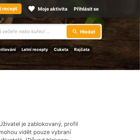
t recept
Moje aktivita
Přihlásit se
Hledat
rilování
Letní recepty
Cuketa
Rajčata
Uživatel je zablokovaný, profil
mohou vidět pouze vybraní