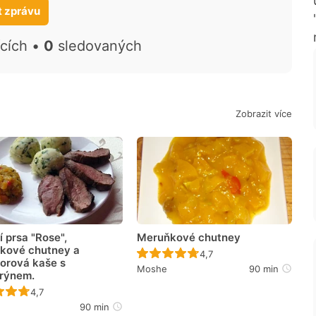
t zprávu
ících •
0
sledovaných
Zobrazit více
 prsa "Rose",
Meruňkové chutney
kové chutney a
Recept ještě nebyl hodno
4,7
orová kaše s
Moshe
90 min
rýnem.
Recept ještě nebyl hodnocen
4,7
90 min