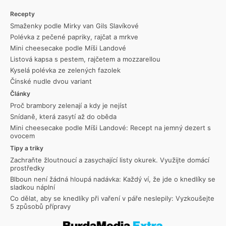
Recepty
Smaženky podle Mirky van Gils Slavíkové
Polévka z pečené papriky, rajčat a mrkve
Mini cheesecake podle Míši Landové
Listová kapsa s pestem, rajčetem a mozzarellou
Kyselá polévka ze zelených fazolek
Čínské nudle dvou variant
Články
Proč brambory zelenají a kdy je nejíst
Snídaně, která zasytí až do oběda
Mini cheesecake podle Míši Landové: Recept na jemný dezert s
ovocem
Tipy a triky
Zachraňte žloutnoucí a zasychající listy okurek. Využijte domácí
prostředky
Blboun není žádná hloupá nadávka: Každý ví, že jde o knedlíky se
sladkou náplní
Co dělat, aby se knedlíky při vaření v páře neslepily: Vyzkoušejte
5 způsobů přípravy