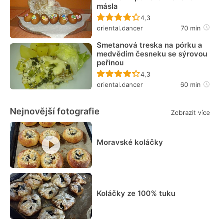
másla
Recept ještě nebyl hodn
4,3
oriental.dancer
70 min
Smetanová treska na pórku a
medvědím česneku se sýrovou
peřinou
Recept ještě nebyl hodn
4,3
oriental.dancer
60 min
Nejnovější fotografie
Zobrazit více
Moravské koláčky
Koláčky ze 100% tuku