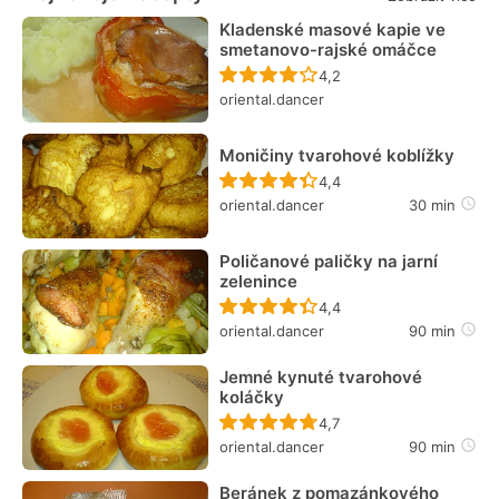
Kladenské masové kapie ve
smetanovo-rajské omáčce
Recept ještě nebyl hodn
4,2
oriental.dancer
Moničiny tvarohové koblížky
Recept ještě nebyl hodn
4,4
oriental.dancer
30 min
Poličanové paličky na jarní
zelenince
Recept ještě nebyl hodn
4,4
oriental.dancer
90 min
Jemné kynuté tvarohové
koláčky
Recept ještě nebyl hodn
4,7
oriental.dancer
90 min
Beránek z pomazánkového