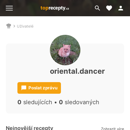
Moje akt
Přejít
Menu
na
vyhledávání
Uživatelé
Nacházíte
se
zde:
oriental.dancer
Poslat zprávu
0
sledujících •
0
sledovaných
Nejnovější recepty
Zobrazit více