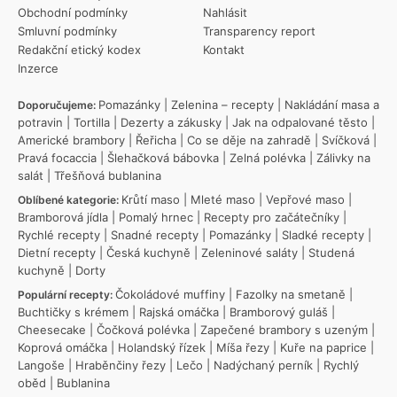
Obchodní podmínky
Nahlásit
Smluvní podmínky
Transparency report
Redakční etický kodex
Kontakt
Inzerce
Pomazánky
|
Zelenina – recepty
|
Nakládání masa a
Doporučujeme:
potravin
|
Tortilla
|
Dezerty a zákusky
|
Jak na odpalované těsto
|
Americké brambory
|
Řeřicha
|
Co se děje na zahradě
|
Svíčková
|
Pravá focaccia
|
Šlehačková bábovka
|
Zelná polévka
|
Zálivky na
salát
|
Třešňová bublanina
Krůtí maso
|
Mleté maso
|
Vepřové maso
|
Oblíbené kategorie:
Bramborová jídla
|
Pomalý hrnec
|
Recepty pro začátečníky
|
Rychlé recepty
|
Snadné recepty
|
Pomazánky
|
Sladké recepty
|
Dietní recepty
|
Česká kuchyně
|
Zeleninové saláty
|
Studená
kuchyně
|
Dorty
Čokoládové muffiny
|
Fazolky na smetaně
|
Populární recepty:
Buchtičky s krémem
|
Rajská omáčka
|
Bramborový guláš
|
Cheesecake
|
Čočková polévka
|
Zapečené brambory s uzeným
|
Koprová omáčka
|
Holandský řízek
|
Míša řezy
|
Kuře na paprice
|
Langoše
|
Hraběnčiny řezy
|
Lečo
|
Nadýchaný perník
|
Rychlý
oběd
|
Bublanina