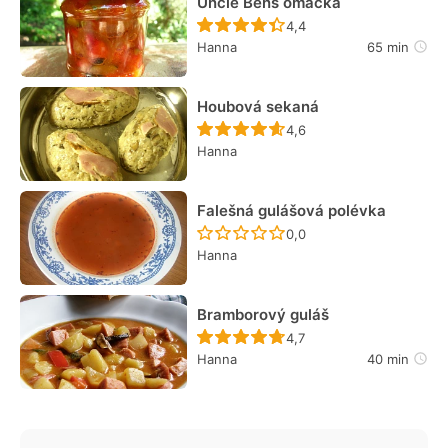
Uncle Bens omáčka
Recept ještě nebyl hodn
4,4
Hanna
65 min
Houbová sekaná
Recept ještě nebyl hodn
4,6
Hanna
Falešná gulášová polévka
Recept ještě nebyl hodn
0,0
Hanna
Bramborový guláš
Recept ještě nebyl hodn
4,7
Hanna
40 min