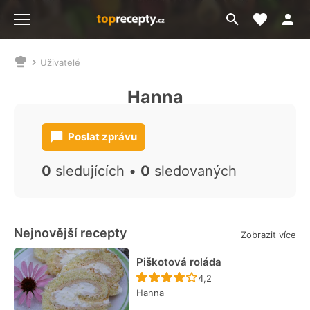
Moje akt
Přejít
Menu
na
vyhledávání
Uživatelé
Nacházíte
se
Hanna
zde:
Poslat zprávu
0
sledujících •
0
sledovaných
Nejnovější recepty
Zobrazit více
Piškotová roláda
Recept ještě nebyl hodn
4,2
Hanna