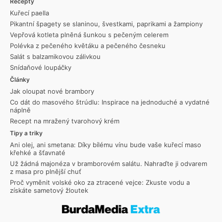
Recepty
Kuřecí paella
Pikantní špagety se slaninou, švestkami, paprikami a žampiony
Vepřová kotleta plněná šunkou s pečeným celerem
Polévka z pečeného květáku a pečeného česneku
Salát s balzamikovou zálivkou
Snídaňové loupáčky
Články
Jak oloupat nové brambory
Co dát do masového štrúdlu: Inspirace na jednoduché a vydatné
náplně
Recept na mražený tvarohový krém
Tipy a triky
Ani olej, ani smetana: Díky bílému vínu bude vaše kuřecí maso
křehké a šťavnaté
Už žádná majonéza v bramborovém salátu. Nahraďte ji odvarem
z masa pro plnější chuť
Proč vyměnit volské oko za ztracené vejce: Zkuste vodu a
získáte sametový žloutek