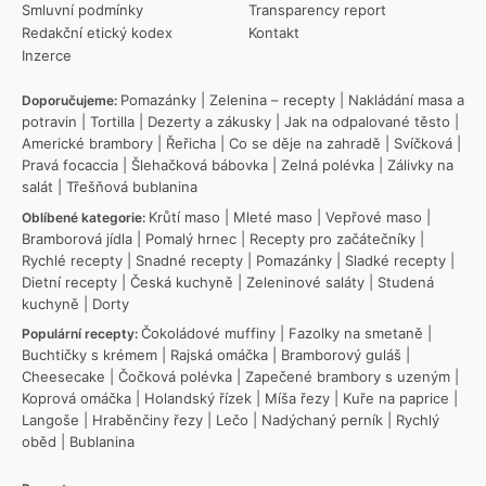
Smluvní podmínky
Transparency report
Redakční etický kodex
Kontakt
Inzerce
Pomazánky
|
Zelenina – recepty
|
Nakládání masa a
Doporučujeme:
potravin
|
Tortilla
|
Dezerty a zákusky
|
Jak na odpalované těsto
|
Americké brambory
|
Řeřicha
|
Co se děje na zahradě
|
Svíčková
|
Pravá focaccia
|
Šlehačková bábovka
|
Zelná polévka
|
Zálivky na
salát
|
Třešňová bublanina
Krůtí maso
|
Mleté maso
|
Vepřové maso
|
Oblíbené kategorie:
Bramborová jídla
|
Pomalý hrnec
|
Recepty pro začátečníky
|
Rychlé recepty
|
Snadné recepty
|
Pomazánky
|
Sladké recepty
|
Dietní recepty
|
Česká kuchyně
|
Zeleninové saláty
|
Studená
kuchyně
|
Dorty
Čokoládové muffiny
|
Fazolky na smetaně
|
Populární recepty:
Buchtičky s krémem
|
Rajská omáčka
|
Bramborový guláš
|
Cheesecake
|
Čočková polévka
|
Zapečené brambory s uzeným
|
Koprová omáčka
|
Holandský řízek
|
Míša řezy
|
Kuře na paprice
|
Langoše
|
Hraběnčiny řezy
|
Lečo
|
Nadýchaný perník
|
Rychlý
oběd
|
Bublanina