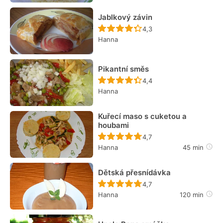
Jablkový závin
Recept ještě nebyl hodn
4,3
Hanna
Pikantní směs
Recept ještě nebyl hodn
4,4
Hanna
Kuřecí maso s cuketou a
houbami
Recept ještě nebyl hodn
4,7
Hanna
45 min
Dětská přesnídávka
Recept ještě nebyl hodn
4,7
Hanna
120 min