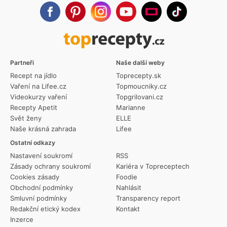
Partneři
Naše další weby
Recept na jídlo
Toprecepty.sk
Vaření na Lifee.cz
Topmoucniky.cz
Videokurzy vaření
Topgrilovani.cz
Recepty Apetit
Marianne
Svět ženy
ELLE
Naše krásná zahrada
Lifee
Ostatní odkazy
Nastavení soukromí
RSS
Zásady ochrany soukromí
Kariéra v Topreceptech
Cookies zásady
Foodie
Obchodní podmínky
Nahlásit
Smluvní podmínky
Transparency report
Redakční etický kodex
Kontakt
Inzerce