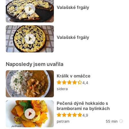
Valašské frgály
Valašské frgály
Naposledy jsem uvařila
Králík v omáčce
Recept ještě nebyl hodn
4,4
sidera
Pečená dýně hokkaido s
bramborami na bylinkách
Recept ještě nebyl hodn
4,9
petram
55 min