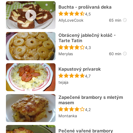
Buchta - prošívaná deka
Recept ještě nebyl hodn
4,5
AllyLoveCook
65 min
Obrácený jablečný koláč -
Tarte Tatin
Recept ještě nebyl hodn
4,3
Merylas
60 min
Kapustový prívarok
Recept ještě nebyl hodn
4,7
tejaja
Zapečené brambory s mletým
masem
Recept ještě nebyl hodn
4,2
Montanka
Pečené vařené brambory