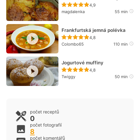
Recept ještě nebyl hodn
4,9
magdalenka
55 min
Frankfurtská jemná polévka
Recept ještě nebyl hodn
4,8
Colombo65
110 min
Jogurtové muffiny
Recept ještě nebyl hodn
4,8
Twiggy
50 min
počet receptů
0
počet fotografií
8
počet komentářů