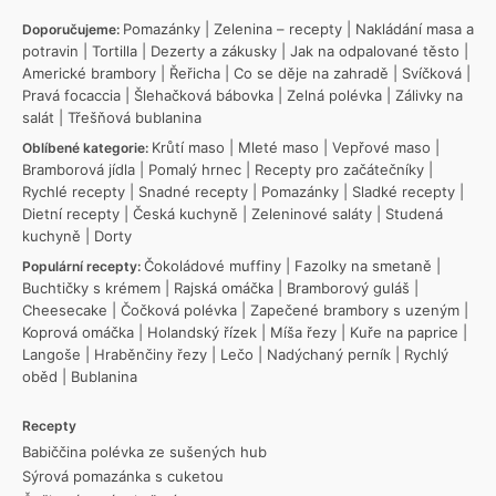
Pomazánky
|
Zelenina – recepty
|
Nakládání masa a
Doporučujeme:
potravin
|
Tortilla
|
Dezerty a zákusky
|
Jak na odpalované těsto
|
Americké brambory
|
Řeřicha
|
Co se děje na zahradě
|
Svíčková
|
Pravá focaccia
|
Šlehačková bábovka
|
Zelná polévka
|
Zálivky na
salát
|
Třešňová bublanina
Krůtí maso
|
Mleté maso
|
Vepřové maso
|
Oblíbené kategorie:
Bramborová jídla
|
Pomalý hrnec
|
Recepty pro začátečníky
|
Rychlé recepty
|
Snadné recepty
|
Pomazánky
|
Sladké recepty
|
Dietní recepty
|
Česká kuchyně
|
Zeleninové saláty
|
Studená
kuchyně
|
Dorty
Čokoládové muffiny
|
Fazolky na smetaně
|
Populární recepty:
Buchtičky s krémem
|
Rajská omáčka
|
Bramborový guláš
|
Cheesecake
|
Čočková polévka
|
Zapečené brambory s uzeným
|
Koprová omáčka
|
Holandský řízek
|
Míša řezy
|
Kuře na paprice
|
Langoše
|
Hraběnčiny řezy
|
Lečo
|
Nadýchaný perník
|
Rychlý
oběd
|
Bublanina
Recepty
Babiččina polévka ze sušených hub
Sýrová pomazánka s cuketou