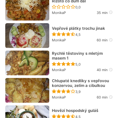
Rizoto co dům dal
Recept ještě nebyl hodn
0,0
MonikaP
35 min
Vepřové plátky trochu jinak
Recept ještě nebyl hodn
4,5
MonikaP
60 min
Rychlé těstoviny s mletým
masem 1
Recept ještě nebyl hodn
5,0
MonikaP
40 min
Chlupaté knedlíky s vepřovou
konzervou, zelím a cibulkou
Recept ještě nebyl hodn
3,9
MonikaP
60 min
Hovězí hospodský guláš
Recept ještě nebyl hodn
4,5