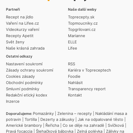
Partneři
Naše další weby
Recept na jídlo
Toprecepty.sk
Vaření na Lifee.cz
Topmoucniky.cz
Videokurzy vaření
Topgrilovani.cz
Recepty Apetit
Marianne
Svět ženy
ELLE
Naše krásná zahrada
Lifee
Ostatní odkazy
Nastavení soukromí
RSS
Zásady ochrany soukromí
Kariéra v Topreceptech
Cookies zásady
Foodie
Obchodní podmínky
Nahlásit
Smluvní podmínky
Transparency report
Redakční etický kodex
Kontakt
Inzerce
Pomazánky
|
Zelenina – recepty
|
Nakládání masa a
Doporučujeme:
potravin
|
Tortilla
|
Dezerty a zákusky
|
Jak na odpalované těsto
|
Americké brambory
|
Řeřicha
|
Co se děje na zahradě
|
Svíčková
|
Pravá focaccia
|
Šlehačková bábovka
|
Zelná polévka
|
Zálivky na