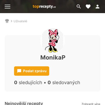
Moje akt
Přejít
Menu
na
vyhledávání
Uživatelé
Nacházíte
se
zde:
MonikaP
Poslat zprávu
0
sledujících •
0
sledovaných
Nejnovější recepty
Zobrazit více