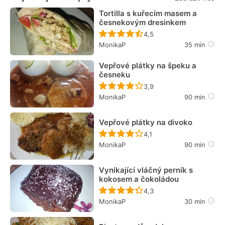
Tortilla s kuřecím masem a
česnekovým dresinkem
Recept ještě nebyl hodn
4,5
MonikaP
35 min
Vepřové plátky na špeku a
česneku
Recept ještě nebyl hodn
3,9
MonikaP
90 min
Vepřové plátky na divoko
Recept ještě nebyl hodn
4,1
MonikaP
90 min
Vynikající vláčný perník s
kokosem a čokoládou
Recept ještě nebyl hodn
4,3
MonikaP
30 min