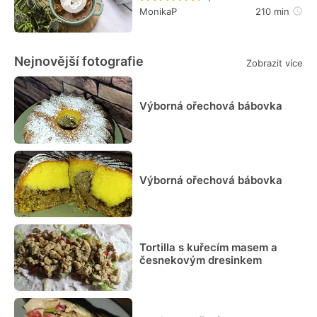
MonikaP
210 min
Nejnovější fotografie
Zobrazit více
Výborná ořechová bábovka
Výborná ořechová bábovka
Tortilla s kuřecím masem a
česnekovým dresinkem