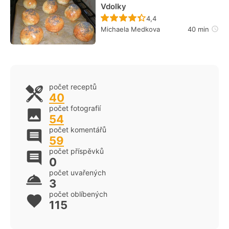
Vdolky
Recept ještě nebyl hodn
4,4
Michaela Medkova
40 min
počet receptů
40
počet fotografií
54
počet komentářů
59
počet příspěvků
0
počet uvařených
3
počet oblíbených
115