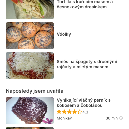
Tortilla s kuřecím masem a
česnekovým dresinkem
Vdolky
Směs na špagety s drcenými
rajčaty a mletým masem
Naposledy jsem uvařila
Vynikající vláčný perník s
kokosem a čokoládou
Recept ještě nebyl hodn
4,3
MonikaP
30 min