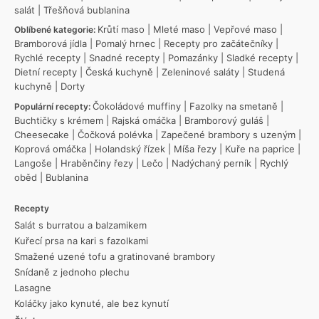
salát
|
Třešňová bublanina
Krůtí maso
|
Mleté maso
|
Vepřové maso
|
Oblíbené kategorie:
Bramborová jídla
|
Pomalý hrnec
|
Recepty pro začátečníky
|
Rychlé recepty
|
Snadné recepty
|
Pomazánky
|
Sladké recepty
|
Dietní recepty
|
Česká kuchyně
|
Zeleninové saláty
|
Studená
kuchyně
|
Dorty
Čokoládové muffiny
|
Fazolky na smetaně
|
Populární recepty:
Buchtičky s krémem
|
Rajská omáčka
|
Bramborový guláš
|
Cheesecake
|
Čočková polévka
|
Zapečené brambory s uzeným
|
Koprová omáčka
|
Holandský řízek
|
Míša řezy
|
Kuře na paprice
|
Langoše
|
Hraběnčiny řezy
|
Lečo
|
Nadýchaný perník
|
Rychlý
oběd
|
Bublanina
Recepty
Salát s burratou a balzamikem
Kuřecí prsa na kari s fazolkami
Smažené uzené tofu a gratinované brambory
Snídaně z jednoho plechu
Lasagne
Koláčky jako kynuté, ale bez kynutí