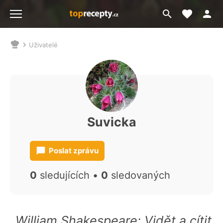
Moje akt
Přejít
Menu
na
vyhledávání
Uživatelé
Nacházíte
se
zde:
Suvicka
Poslat zprávu
0
sledujících •
0
sledovaných
„William Shakespeare: Vidět a cítit