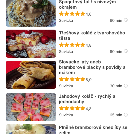
Špagetový talíř s nivovým
okrajem
Recept ještě nebyl hodn
4,8
Suvicka
60 min
Třešňový koláč z tvarohového
těsta
Recept ještě nebyl hodn
4,8
Suvicka
60 min
Slovácké laty aneb
bramborové placky s povidly a
mákem
Recept ještě nebyl hodn
5,0
Suvicka
30 min
Jahodový koláč - rychlý a
jednoduchý
Recept ještě nebyl hodn
4,8
Suvicka
65 min
Plněné bramborové knedlíky se
zelím