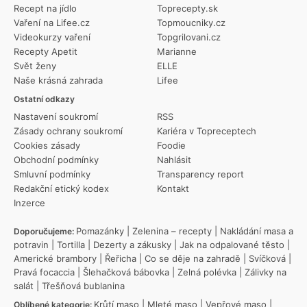
Recept na jídlo
Toprecepty.sk
Vaření na Lifee.cz
Topmoucniky.cz
Videokurzy vaření
Topgrilovani.cz
Recepty Apetit
Marianne
Svět ženy
ELLE
Naše krásná zahrada
Lifee
Ostatní odkazy
Nastavení soukromí
RSS
Zásady ochrany soukromí
Kariéra v Topreceptech
Cookies zásady
Foodie
Obchodní podmínky
Nahlásit
Smluvní podmínky
Transparency report
Redakční etický kodex
Kontakt
Inzerce
Pomazánky
|
Zelenina – recepty
|
Nakládání masa a
Doporučujeme:
potravin
|
Tortilla
|
Dezerty a zákusky
|
Jak na odpalované těsto
|
Americké brambory
|
Řeřicha
|
Co se děje na zahradě
|
Svíčková
|
Pravá focaccia
|
Šlehačková bábovka
|
Zelná polévka
|
Zálivky na
salát
|
Třešňová bublanina
Krůtí maso
|
Mleté maso
|
Vepřové maso
|
Oblíbené kategorie: