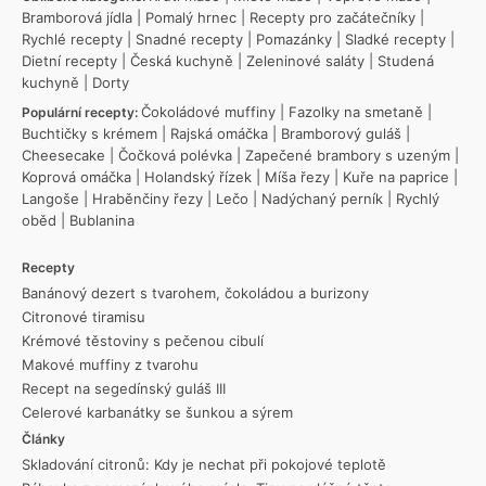
Bramborová jídla
|
Pomalý hrnec
|
Recepty pro začátečníky
|
Rychlé recepty
|
Snadné recepty
|
Pomazánky
|
Sladké recepty
|
Dietní recepty
|
Česká kuchyně
|
Zeleninové saláty
|
Studená
kuchyně
|
Dorty
Čokoládové muffiny
|
Fazolky na smetaně
|
Populární recepty:
Buchtičky s krémem
|
Rajská omáčka
|
Bramborový guláš
|
Cheesecake
|
Čočková polévka
|
Zapečené brambory s uzeným
|
Koprová omáčka
|
Holandský řízek
|
Míša řezy
|
Kuře na paprice
|
Langoše
|
Hraběnčiny řezy
|
Lečo
|
Nadýchaný perník
|
Rychlý
oběd
|
Bublanina
Recepty
Banánový dezert s tvarohem, čokoládou a burizony
Citronové tiramisu
Krémové těstoviny s pečenou cibulí
Makové muffiny z tvarohu
Recept na segedínský guláš III
Celerové karbanátky se šunkou a sýrem
Články
Skladování citronů: Kdy je nechat při pokojové teplotě