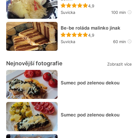
Recept ještě nebyl hodn
4,9
Suvicka
100 min
Be-be roláda malinko jinak
Recept ještě nebyl hodn
4,9
Suvicka
60 min
Nejnovější fotografie
Zobrazit více
Sumec pod zelenou dekou
Sumec pod zelenou dekou