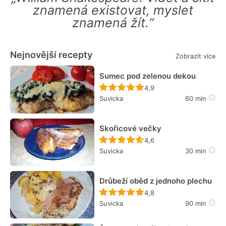
znamená existovat, myslet
znamená žít.“
Nejnovější recepty
Zobrazit více
Sumec pod zelenou dekou
Recept ještě nebyl hodn
4,9
Suvicka
60 min
Skořicové večky
Recept ještě nebyl hodn
4,6
Suvicka
30 min
Drůbeží oběd z jednoho plechu
Recept ještě nebyl hodn
4,8
Suvicka
90 min