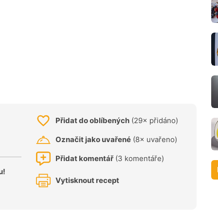
Přidat do oblíbených
(29× přidáno)
Označit jako uvařené
(8× uvařeno)
Přidat komentář
(3 komentáře)
u!
Vytisknout recept