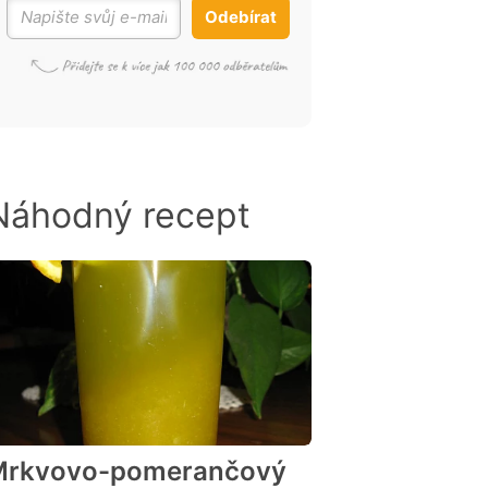
Odebírat
Náhodný recept
Mrkvovo-pomerančový