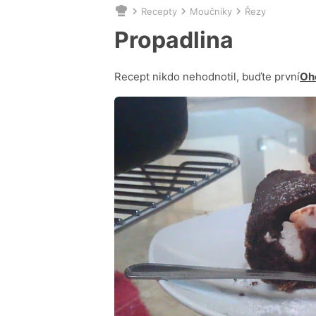
Recepty
Moučníky
Řezy
Nacházíte
se
Propadlina
zde:
Recept nikdo nehodnotil, buďte první
Oh