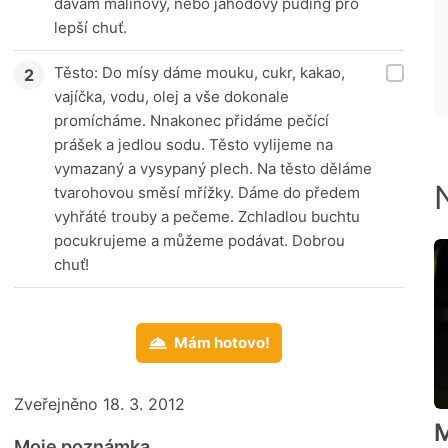
dávám malinový, nebo jahodový puding pro
lepší chuť.
Těsto: Do mísy dáme mouku, cukr, kakao,
vajíčka, vodu, olej a vše dokonale
promícháme. Nnakonec přidáme pečící
prášek a jedlou sodu. Těsto vylijeme na
vymazaný a vysypaný plech. Na těsto děláme
tvarohovou směsí mřížky. Dáme do předem
vyhřáté trouby a pečeme. Zchladlou buchtu
pocukrujeme a můžeme podávat. Dobrou
chuť!
Mám hotovo!
Zveřejněno 18. 3. 2012
Moje poznámka