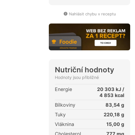
Nahlásit chybu v receptu
Nutriční hodnoty
Hodnoty jsou přibližné
Energie
20 303
kJ /
4 853
kcal
Bílkoviny
83,54
g
Tuky
220,18
g
Vláknina
15,00
g
Cholesterol
777
mg