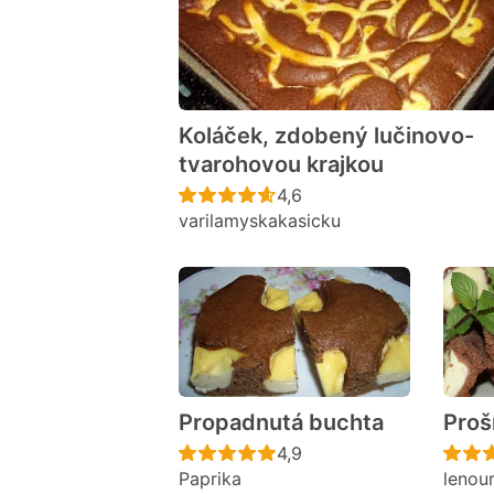
Koláček, zdobený lučinovo-
tvarohovou krajkou
Recept ještě nebyl hodno
4,6
varilamyskakasicku
Propadnutá buchta
Proš
Recept ještě nebyl hodno
4,9
Paprika
lenou