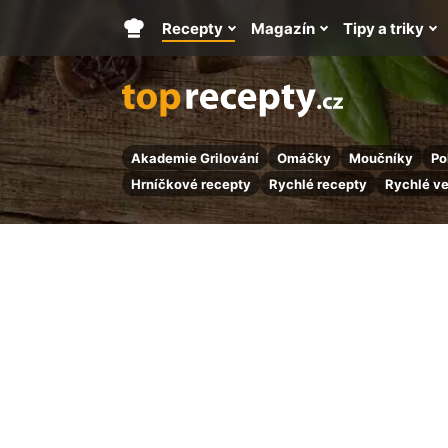
Recepty
Magazín
Tipy a triky
Hlavní
stránka
Akademie Grilování
Omáčky
Moučníky
Po
Hrníčkové recepty
Rychlé recepty
Rychlé v