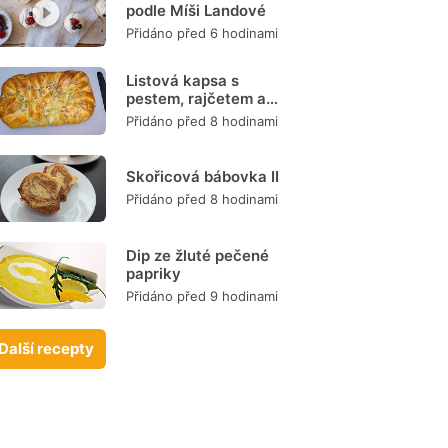
podle Míši Landové
Přidáno před 6 hodinami
Listová kapsa s
pestem, rajčetem a
mozzarellou
Přidáno před 8 hodinami
Skořicová bábovka II
Přidáno před 8 hodinami
Dip ze žluté pečené
papriky
Přidáno před 9 hodinami
Další recepty