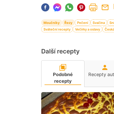
Moučníky
Řezy
Pečení
Svačina
Sn
Sváteční recepty
Večírky a oslavy
Česká
Další recepty
Podobné
Recepty au
recepty