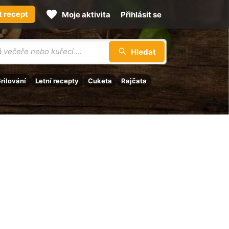
t recept
Moje aktivita
Přihlásit se
Hledat
rilování
Letní recepty
Cuketa
Rajčata