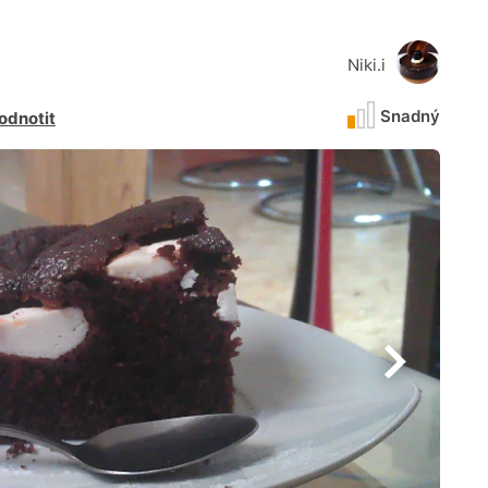
Niki.i
Snadný
odnotit