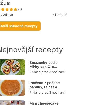
žus
Recept ještě nebyl hodnocen
4,6
ubelinda
45 min
Další náhodné recepty
Nejnovější recepty
Smaženky podle
Mirky van Gils
Slavíkové
Přidáno před 3 hodinami
Polévka z pečené
papriky, rajčat a
mrkve
Přidáno před 3 hodinami
Mini cheesecake