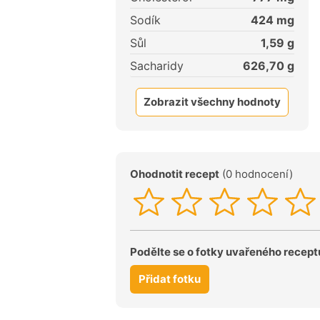
Sodík
424
mg
Sůl
1,59
g
Sacharidy
626,70
g
Zobrazit všechny hodnoty
Ohodnotit recept
(0 hodnocení)
Podělte se o fotky uvařeného recept
Přidat fotku