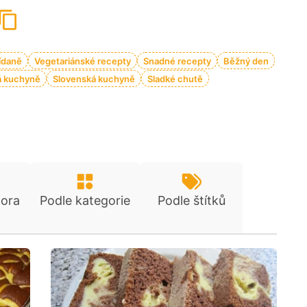
ídaně
Vegetariánské recepty
Snadné recepty
Běžný den
 kuchyně
Slovenská kuchyně
Sladké chutě
tora
Podle kategorie
Podle štítků