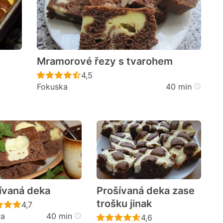
Mramorové řezy s tvarohem
Recept ještě nebyl hodnocen
4,5
Fokuska
40 min
cen
ívaná deka
Prošívaná deka zase
trošku jinak
cen
Recept ještě nebyl hodnocen
4,7
ra
40 min
Recept ještě nebyl h
4,6