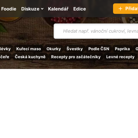
Přida
Foodie
Diskuze
Kalendář
Edice
Vyhledávání
lévky
Kuřecí maso
Okurky
Švestky
Podle ČSN
Paprika
G
ečeře
Česká kuchyně
Recepty pro začátečníky
Levné recepty