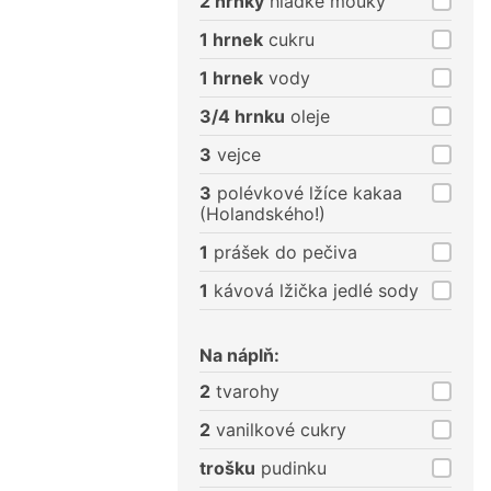
2 hrnky
hladké mouky
1 hrnek
cukru
1 hrnek
vody
3/4 hrnku
oleje
3
vejce
3
polévkové lžíce kakaa
(Holandského!)
1
prášek do pečiva
1
kávová lžička jedlé sody
Na náplň:
2
tvarohy
2
vanilkové cukry
trošku
pudinku