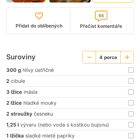
66
Přidat do oblíbených
Přečíst komentáře
Suroviny
4
porce
Menší
Větší
porce
porce
300 g
hlívy ústřičné
2
cibule
3 lžíce
másla
2 lžíce
hladké mouky
2 stroužky
česneku
1,25 l
vývaru (nebo voda s kostkou bujonu)
1 lžička
sladké mleté papriky