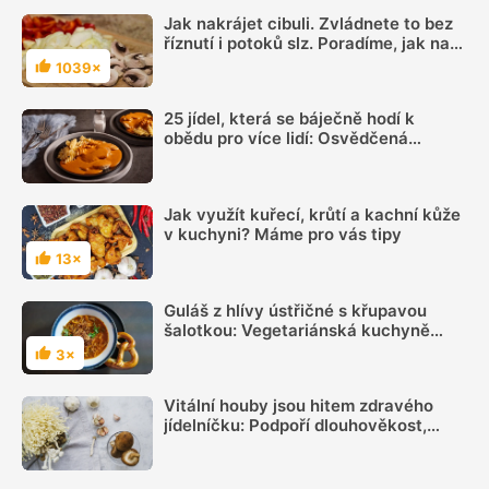
Jak nakrájet cibuli. Zvládnete to bez
říznutí i potoků slz. Poradíme, jak na
to
1039×
Hodnocení
25 jídel, která se báječně hodí k
obědu pro více lidí: Osvědčená
klasika bude chutnat
Jak využít kuřecí, krůtí a kachní kůže
v kuchyni? Máme pro vás tipy
13×
Hodnocení
Guláš z hlívy ústřičné s křupavou
šalotkou: Vegetariánská kuchyně
podle Marka Fichtnera
3×
Hodnocení
Vitální houby jsou hitem zdravého
jídelníčku: Podpoří dlouhověkost,
regeneraci a krásu a najdete je i u nás
v lese