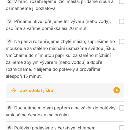
V hrnci rozehřejeme lžíci másla, přidáme cibuli a
osmahneme ji dozlatova.
Přidáme hlívu, přilijeme litr vývaru (nebo vody),
osolíme a vaříme doměkka asi 20 minut.
Na pánvi rozehřejeme zbylé máslo, zaprášíme ho
moukou a za stálého míchání usmažíme světlou jíšku.
Vmícháme do ní mletou papriku, za stálého míchání
zalijeme zbylým vývarem (nebo vodou) a dobře
rozmícháme. Nalijeme do polévky a provaříme
alespoň 15 minut.
Jak udělat jíšku
Dochutíme mletým pepřem a na závěr do polévky
vmícháme česnek a majoránku.
Polévku podáváme s čerstvým chlebem.