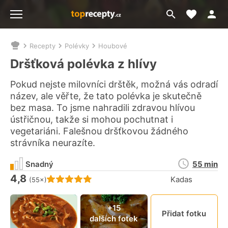
Moje akt
Přejít
Menu
na
vyhledávání
Recepty
Polévky
Houbové
Nacházíte
se
Dršťková polévka z hlívy
zde:
Pokud nejste milovníci drštěk, možná vás odradí
název, ale věřte, že tato polévka je skutečně
bez masa. To jsme nahradili zdravou hlívou
ústřičnou, takže si mohou pochutnat i
vegetariáni. Falešnou dršťkovou žádného
strávníka neurazíte.
Doba
Snadný
55 min
přípravy
4,8
Hodnocení receptu je
Kadas
(55×)
Připn
+15
Přidat fotku
dalších fotek
video