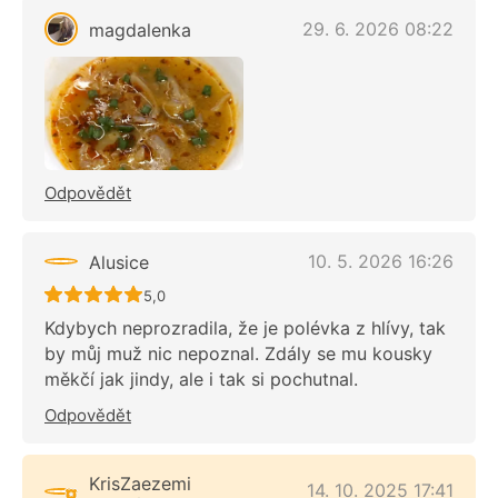
29. 6. 2026 08:22
magdalenka
Odpovědět
10. 5. 2026 16:26
Alusice
Recept ještě nebyl hodnocen
5,0
Kdybych neprozradila, že je polévka z hlívy, tak
by můj muž nic nepoznal. Zdály se mu kousky
měkčí jak jindy, ale i tak si pochutnal.
Odpovědět
KrisZaezemi
14. 10. 2025 17:41