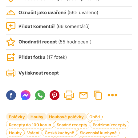
Označit jako uvařené
(56× uvařeno)
Přidat komentář
(66 komentářů)
Ohodnotit recept
(55 hodnocení)
Přidat fotku
(17 fotek)
Vytisknout recept
Polévky
Houby
Houbové polévky
Oběd
Recepty do 100 korun
Snadné recepty
Podzimní recepty
Houby
Vaření
Česká kuchyně
Slovenská kuchyně