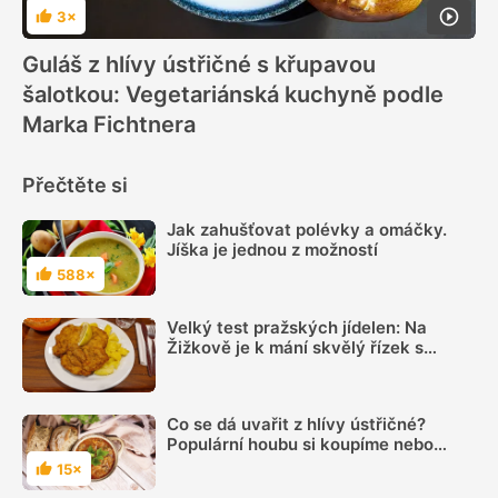
3×
Hodnocení
Guláš z hlívy ústřičné s křupavou
šalotkou: Vegetariánská kuchyně podle
Marka Fichtnera
Přečtěte si
Jak zahušťovat polévky a omáčky.
Jíška je jednou z možností
588×
Hodnocení
Velký test pražských jídelen: Na
Žižkově je k mání skvělý řízek s
bramborami za 120 Kč, nezklamala ani
Havelská Koruna
Co se dá uvařit z hlívy ústřičné?
Populární houbu si koupíme nebo
doneseme z lesa
15×
Hodnocení