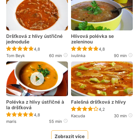
Dršťková z hlívy ústřičné
Hlívová polévka se
jednoduše
zeleninou
Recept ještě nebyl hodnocen
Recept ještě nebyl 
4,8
4,8
Tom Beyk
60 min
ivulinka
90 min
Polévka z hlívy ústřičné à
Falešná dršťková z hlívy
la dršťková
Recept ještě nebyl 
4,2
Recept ještě nebyl hodnocen
4,8
Kacuda
30 min
maris
55 min
Zobrazit více