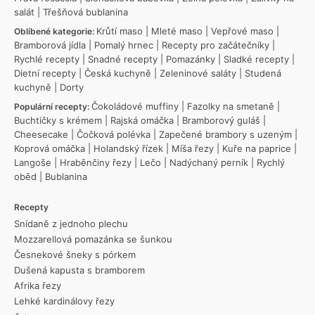
salát
|
Třešňová bublanina
Krůtí maso
|
Mleté maso
|
Vepřové maso
|
Oblíbené kategorie:
Bramborová jídla
|
Pomalý hrnec
|
Recepty pro začátečníky
|
Rychlé recepty
|
Snadné recepty
|
Pomazánky
|
Sladké recepty
|
Dietní recepty
|
Česká kuchyně
|
Zeleninové saláty
|
Studená
kuchyně
|
Dorty
Čokoládové muffiny
|
Fazolky na smetaně
|
Populární recepty:
Buchtičky s krémem
|
Rajská omáčka
|
Bramborový guláš
|
Cheesecake
|
Čočková polévka
|
Zapečené brambory s uzeným
|
Koprová omáčka
|
Holandský řízek
|
Míša řezy
|
Kuře na paprice
|
Langoše
|
Hraběnčiny řezy
|
Lečo
|
Nadýchaný perník
|
Rychlý
oběd
|
Bublanina
Recepty
Snídaně z jednoho plechu
Mozzarellová pomazánka se šunkou
Česnekové šneky s pórkem
Dušená kapusta s bramborem
Afrika řezy
Lehké kardinálovy řezy