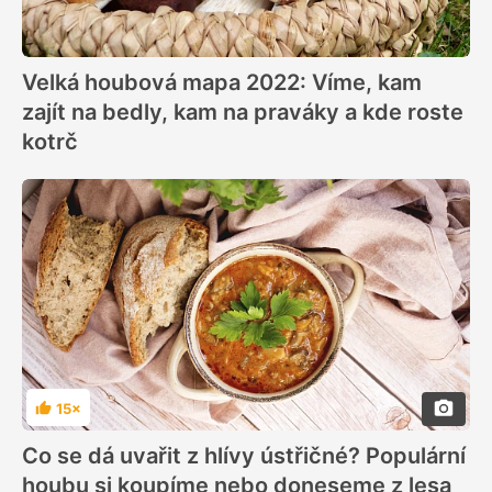
Velká houbová mapa 2022: Víme, kam
zajít na bedly, kam na praváky a kde roste
kotrč
15×
Hodnocení
Co se dá uvařit z hlívy ústřičné? Populární
houbu si koupíme nebo doneseme z lesa