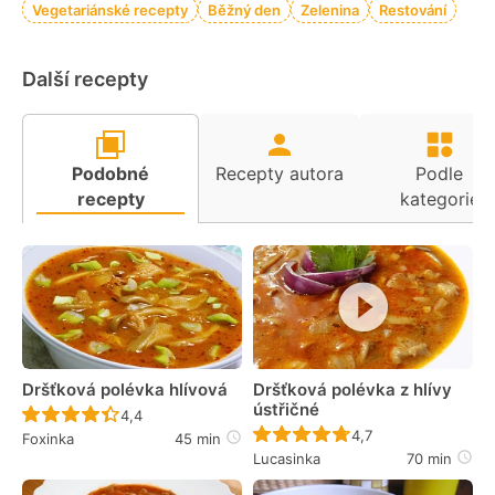
Vegetariánské recepty
Běžný den
Zelenina
Restování
Další recepty
Podobné
Recepty autora
Podle
recepty
kategorie
Dršťková polévka hlívová
Dršťková polévka z hlívy
ústřičné
Recept ještě nebyl hodnocen
4,4
Recept ještě nebyl 
4,7
Foxinka
45 min
Lucasinka
70 min