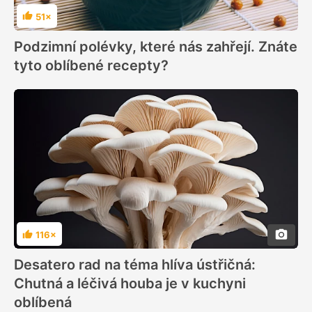
51×
Hodnocení
Podzimní polévky, které nás zahřejí. Znáte
tyto oblíbené recepty?
116×
Hodnocení
Desatero rad na téma hlíva ústřičná:
Chutná a léčivá houba je v kuchyni
oblíbená