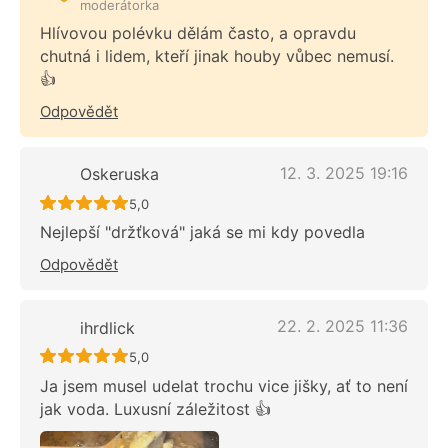
moderátorka
Hlívovou polévku dělám často, a opravdu
chutná i lidem, kteří jinak houby vůbec nemusí.
👍
Odpovědět
12. 3. 2025 19:16
Oskeruska
Recept ještě nebyl hodnocen
5,0
Nejlepší "držťková" jaká se mi kdy povedla
Odpovědět
22. 2. 2025 11:36
ihrdlick
Recept ještě nebyl hodnocen
5,0
Ja jsem musel udelat trochu vice jišky, ať to není
jak voda. Luxusní záležitost 👍