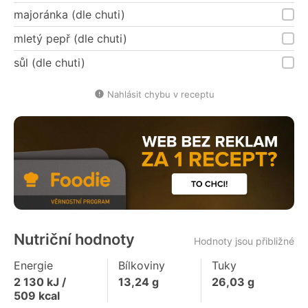
majoránka (dle chuti)
mletý pepř (dle chuti)
sůl (dle chuti)
Nahlásit chybu v receptu
Nutriční hodnoty
Hodnoty jsou přibližné
Energie
Bílkoviny
Tuky
2 130
kJ /
13,24
g
26,03
g
509
kcal