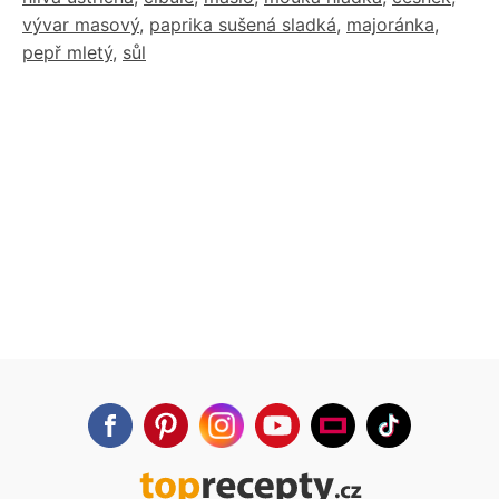
vývar masový
,
paprika sušená sladká
,
majoránka
,
pepř mletý
,
sůl