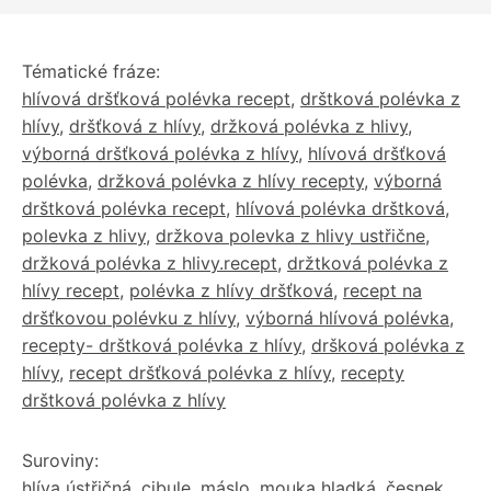
Tématické fráze:
hlívová dršťková polévka recept
,
drštková polévka z
hlívy
,
dršťková z hlívy
,
držková polévka z hlivy
,
výborná dršťková polévka z hlívy
,
hlívová dršťková
polévka
,
držková polévka z hlívy recepty
,
výborná
drštková polévka recept
,
hlívová polévka drštková
,
polevka z hlivy
,
držkova polevka z hlivy ustřične
,
držková polévka z hlivy.recept
,
držtková polévka z
hlívy recept
,
polévka z hlívy dršťková
,
recept na
dršťkovou polévku z hlívy
,
výborná hlívová polévka
,
recepty- drštková polévka z hlívy
,
dršková polévka z
hlívy
,
recept dršťková polévka z hlívy
,
recepty
drštková polévka z hlívy
Suroviny:
hlíva ústřičná
,
cibule
,
máslo
,
mouka hladká
,
česnek
,