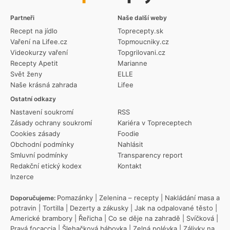
Partneři
Naše další weby
Recept na jídlo
Toprecepty.sk
Vaření na Lifee.cz
Topmoucniky.cz
Videokurzy vaření
Topgrilovani.cz
Recepty Apetit
Marianne
Svět ženy
ELLE
Naše krásná zahrada
Lifee
Ostatní odkazy
Nastavení soukromí
RSS
Zásady ochrany soukromí
Kariéra v Topreceptech
Cookies zásady
Foodie
Obchodní podmínky
Nahlásit
Smluvní podmínky
Transparency report
Redakční etický kodex
Kontakt
Inzerce
Pomazánky
|
Zelenina – recepty
|
Nakládání masa a
Doporučujeme:
potravin
|
Tortilla
|
Dezerty a zákusky
|
Jak na odpalované těsto
|
Americké brambory
|
Řeřicha
|
Co se děje na zahradě
|
Svíčková
|
Pravá focaccia
|
Šlehačková bábovka
|
Zelná polévka
|
Zálivky na