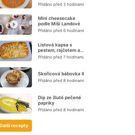
mrkve
Přidáno před 3 hodinami
Mini cheesecake
podle Míši Landové
Přidáno před 6 hodinami
Listová kapsa s
pestem, rajčetem a
mozzarellou
Přidáno před 7 hodinami
Skořicová bábovka II
Přidáno před 8 hodinami
Dip ze žluté pečené
papriky
Přidáno před 8 hodinami
Další recepty