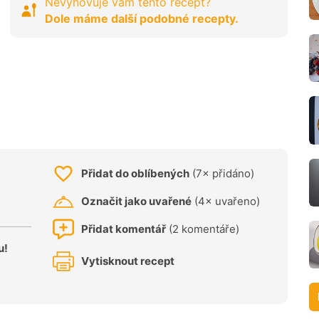
Nevyhovuje vám tento recept?
Dole máme další podobné recepty.
Přidat do oblíbených
(7× přidáno)
Označit jako uvařené
(4× uvařeno)
Přidat komentář
(2 komentáře)
u!
Vytisknout recept