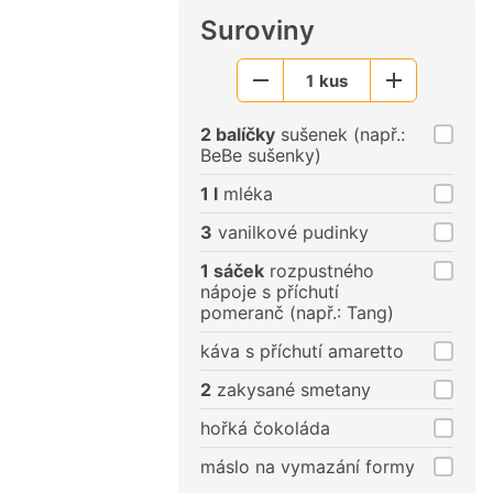
Suroviny
1
kus
Menší
Větší
porce
porce
2 balíčky
sušenek (např.:
BeBe sušenky)
1 l
mléka
3
vanilkové pudinky
1 sáček
rozpustného
nápoje s příchutí
pomeranč (např.: Tang)
káva s příchutí amaretto
2
zakysané smetany
hořká čokoláda
máslo na vymazání formy