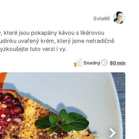
Svita66
, které jsou pokapány kávou s likérovou
udinku uvařený krém, který jsme netradičně
yzkoušejte tuto verzi i vy.
Doba
Snadný
80 min
přípravy