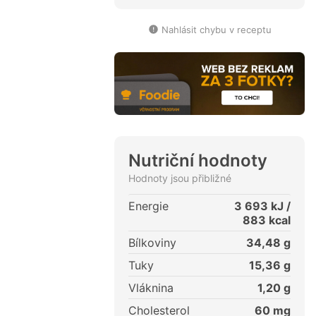
Nahlásit chybu v receptu
Nutriční hodnoty
Hodnoty jsou přibližné
Energie
3 693
kJ /
883
kcal
Bílkoviny
34,48
g
Tuky
15,36
g
Vláknina
1,20
g
Cholesterol
60
mg