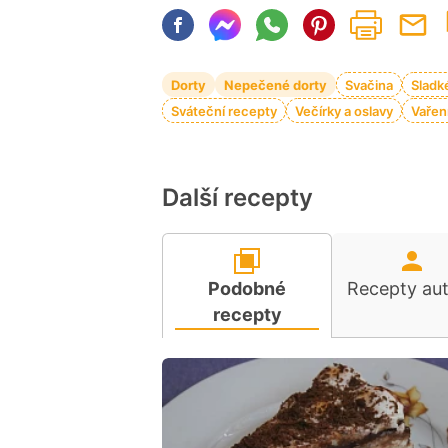
Dorty
Nepečené dorty
Svačina
Sladk
Sváteční recepty
Večírky a oslavy
Vařen
Další recepty
Podobné
Recepty au
recepty