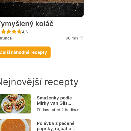
ymyšlený koláč
Recept ještě nebyl hodnocen
4,6
arunda
90 min
Další náhodné recepty
Nejnovější recepty
Smaženky podle
Mirky van Gils
Slavíkové
Přidáno před 2 hodinami
Polévka z pečené
papriky, rajčat a