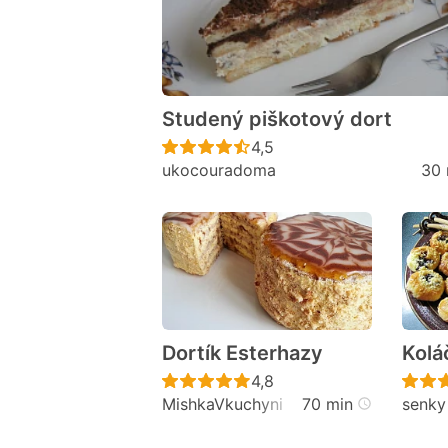
Studený piškotový dort
Recept ještě nebyl hodno
4,5
ukocouradoma
30 
Dortík Esterhazy
Kolá
Recept ještě nebyl hodno
4,8
MishkaVkuchyni
70 min
senky