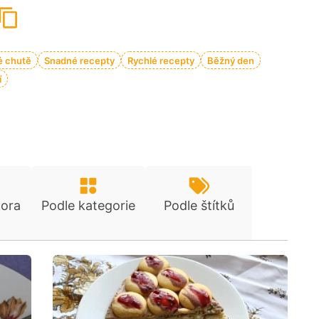
é chutě
Snadné recepty
Rychlé recepty
Běžný den
í
tora
Podle kategorie
Podle štítků