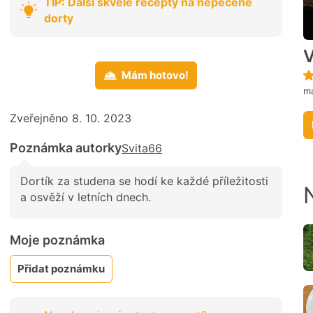
TIP: Další skvělé recepty na nepečené
dorty
V
Mám hotovo!
m
Zveřejněno 8. 10. 2023
Poznámka autorky
Svita66
Dortík za studena se hodí ke každé příležitosti
a osvěží v letních dnech.
Moje poznámka
Přidat poznámku