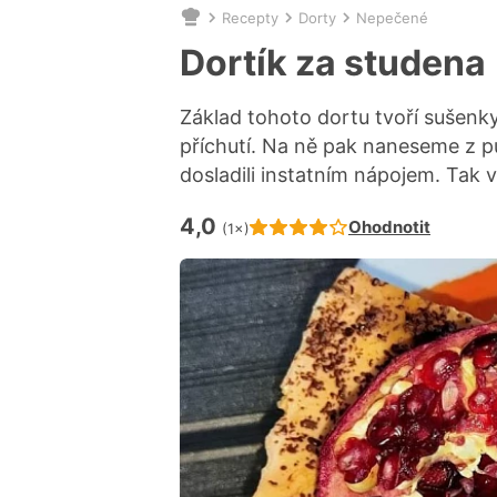
Recepty
Dorty
Nepečené
Nacházíte
se
Dortík za studena
zde:
Základ tohoto dortu tvoří sušenky
příchutí. Na ně pak naneseme z p
dosladili instatním nápojem. Tak v
4,0
Hodnocení receptu je
Ohodnotit
(1×)