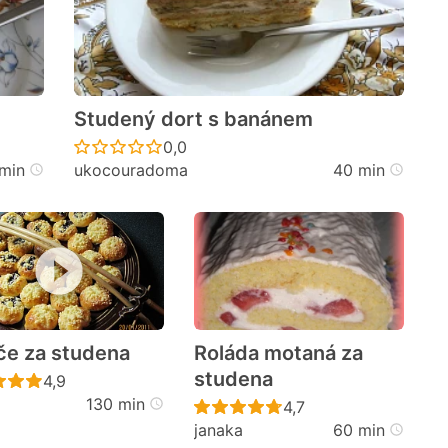
Studený dort s banánem
cen
Recept ještě nebyl hodnocen
0,0
min
ukocouradoma
40 min
če za studena
Roláda motaná za
studena
cen
Recept ještě nebyl hodnocen
4,9
130 min
Recept ještě nebyl h
4,7
janaka
60 min