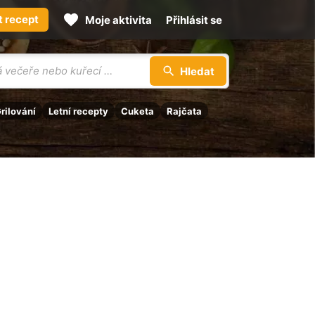
t recept
Moje aktivita
Přihlásit se
Hledat
rilování
Letní recepty
Cuketa
Rajčata