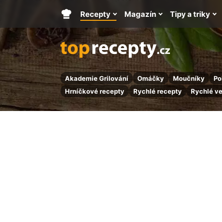
Recepty
Magazín
Tipy a triky
Hlavní
stránka
Akademie Grilování
Omáčky
Moučníky
Po
Hrníčkové recepty
Rychlé recepty
Rychlé v