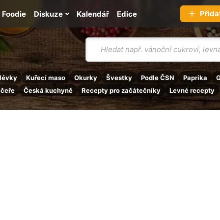
Přida
Foodie
Diskuze
Kalendář
Edice
Vyhledávání
lévky
Kuřecí maso
Okurky
Švestky
Podle ČSN
Paprika
G
ečeře
Česká kuchyně
Recepty pro začátečníky
Levné recepty