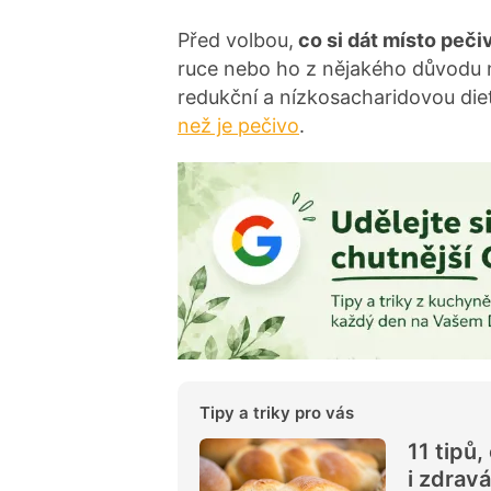
Před volbou,
co si dát místo peči
ruce nebo ho z nějakého důvodu ne
redukční a nízkosacharidovou die
než je pečivo
.
Tipy a triky pro vás
11 tipů
i zdravá