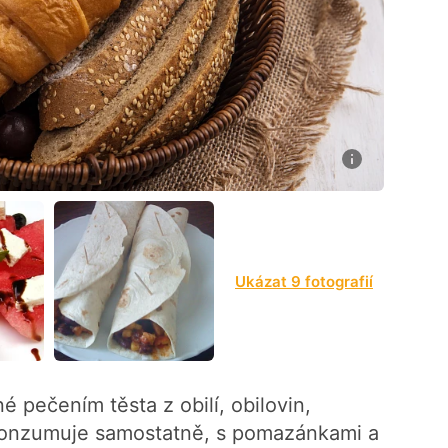
6
Ukázat 9 fotografií
é pečením těsta z obilí, obilovin,
 konzumuje samostatně, s pomazánkami a