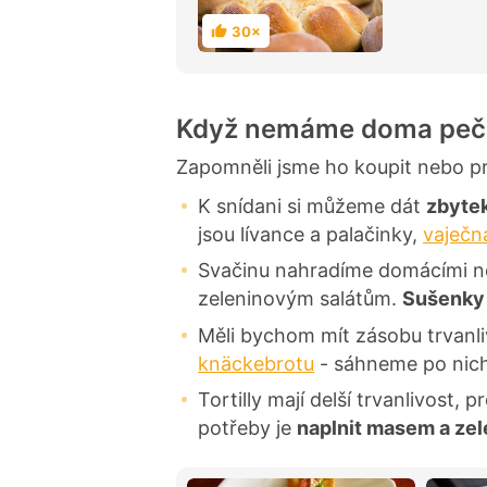
30×
H
o
d
n
o
c
Když nemáme doma peč
e
n
í
Zapomněli jsme ho koupit nebo p
K snídani si můžeme dát
zbyte
jsou lívance a palačinky,
vaječn
Svačinu nahradíme domácími ne
zeleninovým salátům.
Sušenky
Měli bychom mít zásobu trvanl
knäckebrotu
- sáhneme po nich
Tortilly mají delší trvanlivost, 
potřeby je
naplnit masem a ze