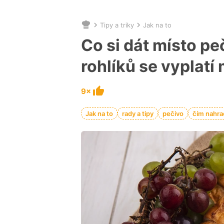
Tipy a triky
Jak na to
Nacházíte
se
Co si dát místo pe
zde:
rohlíků se vyplatí
9×
Jak na to
rady a tipy
pečivo
čím nahra