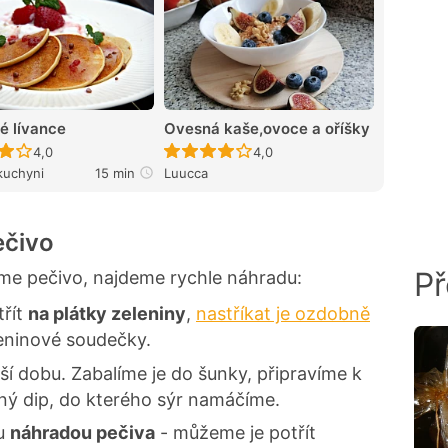
é lívance
Ovesná kaše,ovoce a oříšky
Recept ještě nebyl hodnocen
Recept ještě nebyl hodnocen
4,0
4,0
kuchyni
15 min
Luucca
ečivo
Př
e pečivo, najdeme rychle náhradu:
řít
na plátky zeleniny
,
nastříkat je ozdobně
leninové soudečky.
ší dobu. Zabalíme je do šunky, připravíme k
ný dip, do kterého sýr namáčíme.
ou
náhradou pečiva
- můžeme je potřít