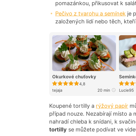
pomazánkou, přikusovat k salá
Pečivo z tvarohu a semínek
je 
založených lidí nebo těch, kteří
Okurkové chuťovky
Semínk
Recept ještě nebyl hodnocen
4,8
tejaja
20 min
Lucie95
Koupené tortilly a
rýžový papír
mů
případ nouze. Nezabírají místo a
nahradí chleba k snídani, k svačin
tortilly
se můžete podívat ve vide