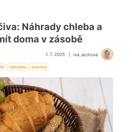
čiva: Náhrady chleba a
 mít doma v zásobě
1. 7. 2025
|
Iva Jechová
dit
náhražka
zelenina