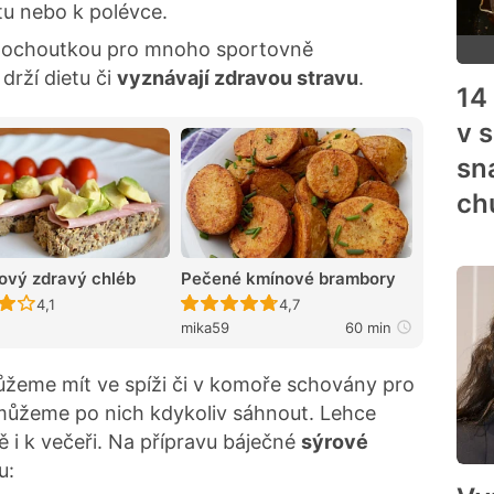
tu nebo k polévce.
pochoutkou pro mnoho sportovně
 drží dietu či
vyznávají zdravou stravu
.
14
v 
sn
ch
ový zdravý chléb
Pečené kmínové brambory
Recept ještě nebyl hodnocen
Recept ještě nebyl hodnocen
4,1
4,7
mika59
60 min
žeme mít ve spíži či v komoře schovány pro
 můžeme po nich kdykoliv sáhnout. Lehce
ě i k večeři. Na přípravu báječné
sýrové
u: