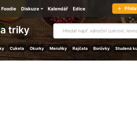
Přida
Foodie
Diskuze
Kalendář
Edice
Vyhledávání
a triky
ky
Cuketa
Okurky
Meruňky
Rajčata
Borůvky
Studená k