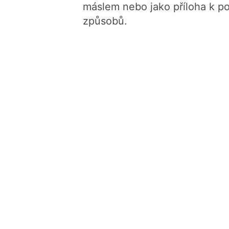
máslem nebo jako příloha k p
způsobů.