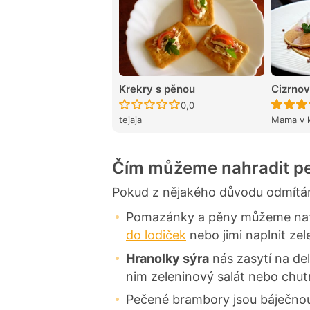
Krekry s pěnou
Cizrnov
Recept ještě nebyl hodnocen
0,0
tejaja
Mama v 
Čím můžeme nahradit p
Pokud z nějakého důvodu odmítám
Pomazánky a pěny můžeme nat
do lodiček
nebo jimi naplnit ze
Hranolky sýra
nás zasytí na del
nim zeleninový salát nebo chut
Pečené brambory jsou báječn