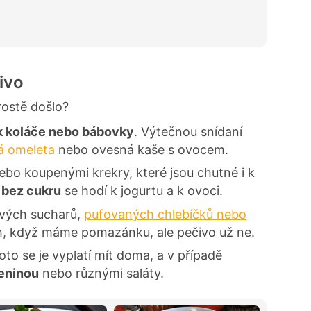
ivo
rostě došlo?
k koláče nebo bábovky
. Výtečnou snídaní
á omeleta
nebo ovesná kaše s ovocem.
bo koupenými krekry, které jsou chutné i k
 bez cukru
se hodí k jogurtu a k ovoci.
ivých sucharů,
pufovaných chlebíčků nebo
, když máme pomazánku, ale pečivo už ne.
proto se je vyplatí mít doma, a v případě
leninou
nebo různými saláty.