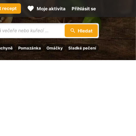
t recept
Moje aktivita
Přihlásit se
Hledat
uchyně
Pomazánka
Omáčky
Sladké pečení