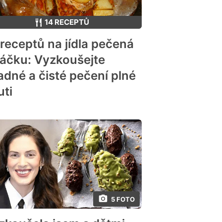
14 RECEPTŮ
 receptů na jídla pečená
sáčku: Vyzkoušejte
adné a čisté pečení plné
uti
5 FOTO