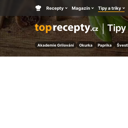
Recepty
Magazín
Tipy a triky
Hlavní
stránka
Tipy 
Akademie Grilování
Okurka
Paprika
Švest