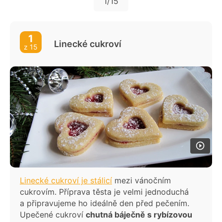
Pracny
1
/15
Sněhové pusinky
Kávová zrna - piškotová
1
Linecké cukroví
z 15
Burisonové kuličky
Masarykovo cukroví - pravé
Tatrankové kuličky
Makronky
Linecké cukroví je stálicí
mezi vánočním
cukrovím. Příprava těsta je velmi jednoduchá
a připravujeme ho ideálně den před pečením.
Upečené cukroví
chutná báječně s rybízovou