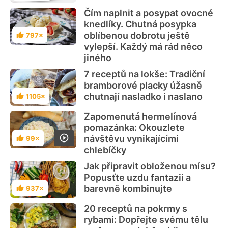
Čím naplnit a posypat ovocné
knedlíky. Chutná posypka
oblíbenou dobrotu ještě
797×
Hodnocení
vylepší. Každý má rád něco
jiného
7 receptů na lokše: Tradiční
bramborové placky úžasně
chutnají nasladko i naslano
1105×
Hodnocení
Zapomenutá hermelínová
pomazánka: Okouzlete
návštěvu vynikajícími
99×
Hodnocení
chlebíčky
Jak připravit obloženou mísu?
Popusťte uzdu fantazii a
barevně kombinujte
937×
Hodnocení
20 receptů na pokrmy s
rybami: Dopřejte svému tělu