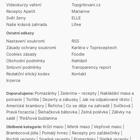
Videokurzy vaření
Topgrilovani.cz
Recepty Apetit
Marianne
Svět ženy
ELLE
Naše krásná zahrada
Lifee
Ostatní odkazy
Nastavení soukromí
RSS
Zásady ochrany soukromí
Kariéra v Topreceptech
Cookies zásady
Foodie
Obchodní podmínky
Nahlásit
Smluvní podmínky
Transparency report
Redakční etický kodex
Kontakt
Inzerce
Pomazánky
|
Zelenina – recepty
|
Nakládání masa a
Doporučujeme:
potravin
|
Tortilla
|
Dezerty a zákusky
|
Jak na odpalované těsto
|
Americké brambory
|
Řeřicha
|
Co se děje na zahradě
|
Svíčková
|
Pravá focaccia
|
Šlehačková bábovka
|
Zelná polévka
|
Zálivky na
salát
|
Třešňová bublanina
Krůtí maso
|
Mleté maso
|
Vepřové maso
|
Oblíbené kategorie:
Bramborová jídla
|
Pomalý hrnec
|
Recepty pro začátečníky
|
Rychlé recepty
|
Snadné recepty
|
Pomazánky
|
Sladké recepty
|