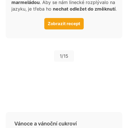
marmeládou
. Aby se nám linecké rozplývalo na
jazyku, je třeba ho
nechat
odležet do změknutí
.
Zobrazit recept
1
/15
Vánoce a vánoční cukroví