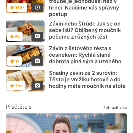
troubě je jednodušší než v
hrnci. Naučíme vás správný
144×
Hodnocení
postup
Závin nebo štrúdl: Jak se od
sebe liší? Oblíbený moučník
pečeme z různých těst
5×
Hodnocení
Závin z listového těsta s
česnekem: Rychlá slaná
dobrota plná sýra a uzeného
1×
Hodnocení
Snadný závin ze 2 surovin:
Těsto je vmžiku hotové a do
hodiny máte moučník na stole
79×
Hodnocení
Přečtěte si
Zobrazit více