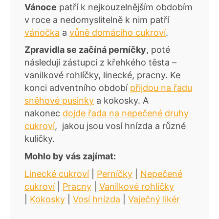
Vánoce
patří k nejkouzelnějším obdobím
v roce a nedomyslitelně k nim patří
vánočka
a
vůně domácího cukroví
.
Zpravidla se začíná perníčky
, poté
následují zástupci z křehkého těsta –
vanilkové rohlíčky, linecké, pracny. Ke
konci adventního období
přijdou na řadu
sněhové pusinky
a kokosky. A
nakonec
dojde řada na nepečené druhy
cukroví
, jakou jsou vosí hnízda a různé
kuličky.
Mohlo by vás zajímat:
Linecké cukroví
|
Perníčky
|
Nepečené
cukroví
|
Pracny
|
Vanilkové rohlíčky
|
Kokosky
|
Vosí hnízda
|
Vaječný likér