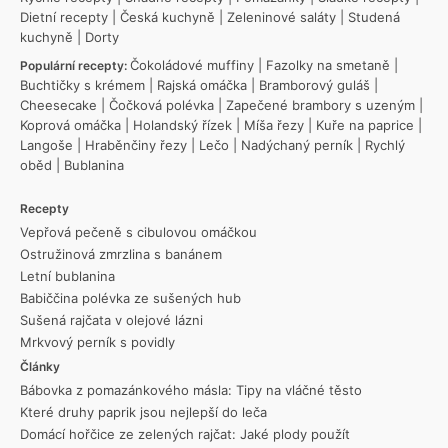
Dietní recepty
|
Česká kuchyně
|
Zeleninové saláty
|
Studená
kuchyně
|
Dorty
Čokoládové muffiny
|
Fazolky na smetaně
|
Populární recepty:
Buchtičky s krémem
|
Rajská omáčka
|
Bramborový guláš
|
Cheesecake
|
Čočková polévka
|
Zapečené brambory s uzeným
|
Koprová omáčka
|
Holandský řízek
|
Míša řezy
|
Kuře na paprice
|
Langoše
|
Hraběnčiny řezy
|
Lečo
|
Nadýchaný perník
|
Rychlý
oběd
|
Bublanina
Recepty
Vepřová pečeně s cibulovou omáčkou
Ostružinová zmrzlina s banánem
Letní bublanina
Babiččina polévka ze sušených hub
Sušená rajčata v olejové lázni
Mrkvový perník s povidly
Články
Bábovka z pomazánkového másla: Tipy na vláčné těsto
Které druhy paprik jsou nejlepší do leča
Domácí hořčice ze zelených rajčat: Jaké plody použít