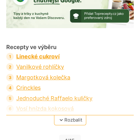
Recepty ve výběru
Linecké cukroví
Vanilkové rohlíčky
Margotková kolečka
Crinckles
Jednoduché Raffaelo kuličky
Vosí hnízda kokosová
Perníčky - měkké bez čekání
Rozbalit
Medovníkové kuličky