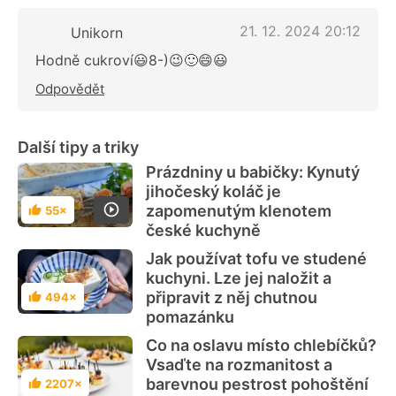
21. 12. 2024 20:12
Unikorn
Hodně cukroví😃8-)😉🙂😄😃
Odpovědět
Další tipy a triky
Prázdniny u babičky: Kynutý
jihočeský koláč je
zapomenutým klenotem
55×
Hodnocení
české kuchyně
Jak používat tofu ve studené
kuchyni. Lze jej naložit a
připravit z něj chutnou
494×
Hodnocení
pomazánku
Co na oslavu místo chlebíčků?
Vsaďte na rozmanitost a
barevnou pestrost pohoštění
2207×
Hodnocení