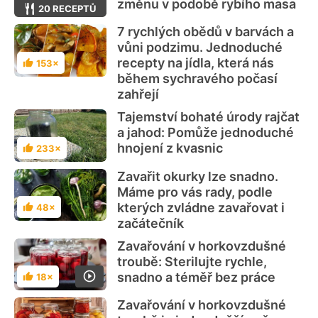
změnu v podobě rybího masa
20 RECEPTŮ
7 rychlých obědů v barvách a
vůni podzimu. Jednoduché
recepty na jídla, která nás
153×
Hodnocení
během sychravého počasí
zahřejí
Tajemství bohaté úrody rajčat
a jahod: Pomůže jednoduché
hnojení z kvasnic
233×
Hodnocení
Zavařit okurky lze snadno.
Máme pro vás rady, podle
kterých zvládne zavařovat i
48×
Hodnocení
začátečník
Zavařování v horkovzdušné
troubě: Sterilujte rychle,
snadno a téměř bez práce
18×
Hodnocení
Zavařování v horkovzdušné