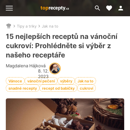
Moje akt
Přejít
Menu
na
vyhledávání
Tipy a triky
Jak na to
Nacházíte
se
15 nejlepších receptů na vánoční
zde:
cukroví: Prohlédněte si výběr z
našeho receptáře
Magdalena Hájková
8. 12.
2023
Vánoce
vánoční pečení
výběry
Jak na to
snadné recepty
recept od babičky
cukroví