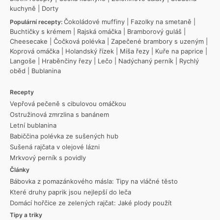
kuchyně
|
Dorty
Čokoládové muffiny
|
Fazolky na smetaně
|
Populární recepty:
Buchtičky s krémem
|
Rajská omáčka
|
Bramborový guláš
|
Cheesecake
|
Čočková polévka
|
Zapečené brambory s uzeným
|
Koprová omáčka
|
Holandský řízek
|
Míša řezy
|
Kuře na paprice
|
Langoše
|
Hraběnčiny řezy
|
Lečo
|
Nadýchaný perník
|
Rychlý
oběd
|
Bublanina
Recepty
Vepřová pečeně s cibulovou omáčkou
Ostružinová zmrzlina s banánem
Letní bublanina
Babiččina polévka ze sušených hub
Sušená rajčata v olejové lázni
Mrkvový perník s povidly
Články
Bábovka z pomazánkového másla: Tipy na vláčné těsto
Které druhy paprik jsou nejlepší do leča
Domácí hořčice ze zelených rajčat: Jaké plody použít
Tipy a triky