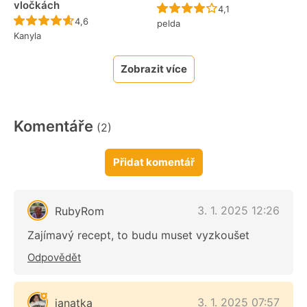
vločkách
Recept ještě nebyl 
4,1
Recept ještě nebyl hodnocen
4,6
pelda
Kanyla
Zobrazit více
Komentáře
(2)
Přidat komentář
3. 1. 2025 12:26
RubyRom
Zajímavý recept, to budu muset vyzkoušet
Odpovědět
3. 1. 2025 07:57
janatka