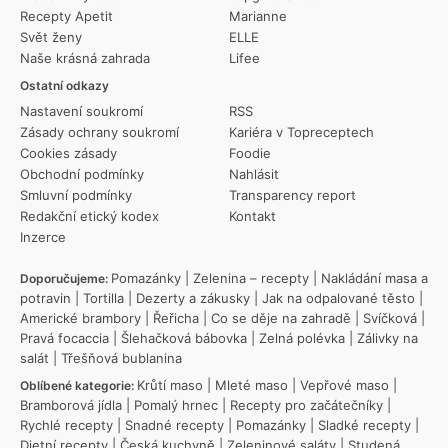
Recepty Apetit
Marianne
Svět ženy
ELLE
Naše krásná zahrada
Lifee
Ostatní odkazy
Nastavení soukromí
RSS
Zásady ochrany soukromí
Kariéra v Topreceptech
Cookies zásady
Foodie
Obchodní podmínky
Nahlásit
Smluvní podmínky
Transparency report
Redakční etický kodex
Kontakt
Inzerce
Pomazánky
|
Zelenina – recepty
|
Nakládání masa a
Doporučujeme:
potravin
|
Tortilla
|
Dezerty a zákusky
|
Jak na odpalované těsto
|
Americké brambory
|
Řeřicha
|
Co se děje na zahradě
|
Svíčková
|
Pravá focaccia
|
Šlehačková bábovka
|
Zelná polévka
|
Zálivky na
salát
|
Třešňová bublanina
Krůtí maso
|
Mleté maso
|
Vepřové maso
|
Oblíbené kategorie:
Bramborová jídla
|
Pomalý hrnec
|
Recepty pro začátečníky
|
Rychlé recepty
|
Snadné recepty
|
Pomazánky
|
Sladké recepty
|
Dietní recepty
|
Česká kuchyně
|
Zeleninové saláty
|
Studená