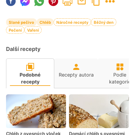
Slané pečivo
Chléb
Náročné recepty
Běžný den
Pečení
Vaření
Další recepty
Podobné
Recepty autora
Podle
recepty
kategorie
Chléb z ovesných vloček
Domácí chléb s ovesnými