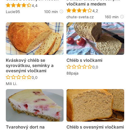
vločkami a medem
Recept ještě nebyl hodnocen
4,4
Recept ještě nebyl 
4,2
Lucie95
100 min
chute-sveta.cz
160 min
Kváskový chléb se
Chléb s vločkami
syrovátkou, semínky a
Recept ještě nebyl 
0,0
ovesnými vločkami
88paja
Recept ještě nebyl hodnocen
0,0
Mili Li.
Tvarohový dort na
Chléb s ovesnými vločkami