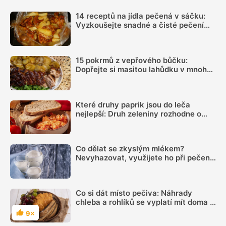
14 receptů na jídla pečená v sáčku:
Vyzkoušejte snadné a čisté pečení
plné chuti
15 pokrmů z vepřového bůčku:
Dopřejte si masitou lahůdku v mnoha
podobách
Které druhy paprik jsou do leča
nejlepší: Druh zeleniny rozhodne o
výsledné chuti víc, než si myslíme
Co dělat se zkyslým mlékem?
Nevyhazovat, využijete ho při pečení i
na zahradě
Co si dát místo pečiva: Náhrady
chleba a rohlíků se vyplatí mít doma v
zásobě
9×
Hodnocení