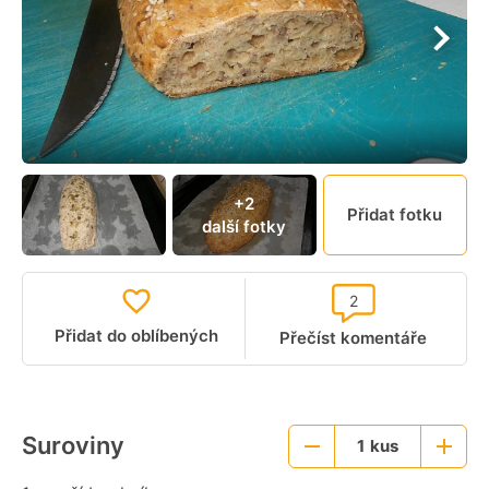
+2
Přidat fotku
další fotky
2
Přidat do oblíbených
Přečíst komentáře
Suroviny
1
kus
Menší
Větší
porce
porce