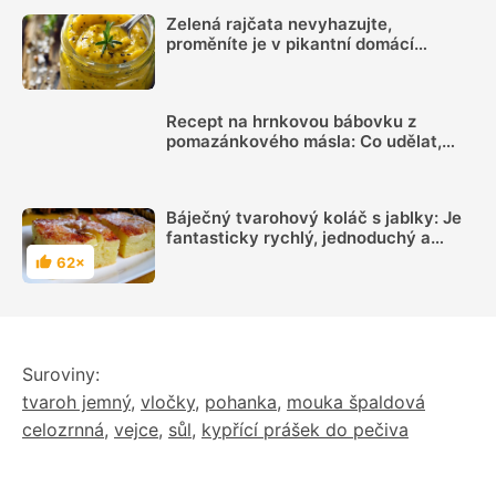
Zelená rajčata nevyhazujte,
proměníte je v pikantní domácí
hořčici. Hotovou ji máte za 20 minut
Recept na hrnkovou bábovku z
pomazánkového másla: Co udělat,
aby byla vláčná a šla dobře vyklopit
Báječný tvarohový koláč s jablky: Je
fantasticky rychlý, jednoduchý a
šťavnatý
62×
Hodnocení
Suroviny:
tvaroh jemný
,
vločky
,
pohanka
,
mouka špaldová
celozrnná
,
vejce
,
sůl
,
kypřící prášek do pečiva