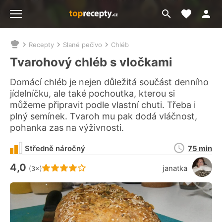
Moje akt
Přejít
Menu
na
vyhledávání
Recepty
Slané pečivo
Chléb
Nacházíte
se
Tvarohový chléb s vločkami
zde:
Domácí chléb je nejen důležitá součást denního
jídelníčku, ale také pochoutka, kterou si
můžeme připravit podle vlastní chuti. Třeba i
plný semínek. Tvaroh mu pak dodá vláčnost,
pohanka zas na výživnosti.
Doba
Středně náročný
75 min
přípravy
4,0
Hodnocení receptu je
janatka
(3×)