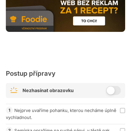
Postup přípravy
Nezhasínat obrazovku
Nejprve uvaříme pohanku, kterou necháme úplně
vychladnout.
Semínka opražíme na suché pánvi, v těstě pak