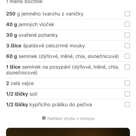
1 menší bochník
250
g jemného tvarohu z vaničky
40 g
jemných vloček
30 g
uvařené pohanky
3 lžíce
špaldové celozrnné mouky
60 g
semínek (dýňové, lněné, chia, slunečnicové)
1 lžíce
semínek na posypání (dýňové, lněné, chia,
slunečnicové)
2
celá vejce
1/2 lžičky
soli
1/2 lžičky
kypřicího prášku do pečiva
Nahlásit chybu v receptu