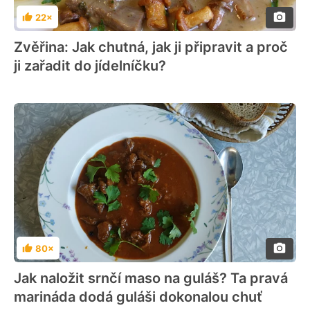
22×
Hodnocení
Zvěřina: Jak chutná, jak ji připravit a proč
ji zařadit do jídelníčku?
80×
Hodnocení
Jak naložit srnčí maso na guláš? Ta pravá
marináda dodá guláši dokonalou chuť