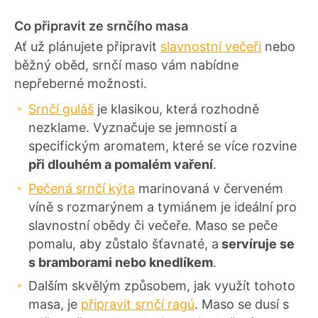
í
Co připravit ze srnčího masa
Ať už plánujete připravit
slavnostní večeři
nebo
běžný oběd, srnčí maso vám nabídne
nepřeberné možnosti.
Srnčí guláš
je klasikou, která rozhodně
nezklame. Vyznačuje se jemností a
specifickým aromatem, které se více rozvine
při dlouhém a pomalém vaření
.
Pečená srnčí kýta
marinovaná v červeném
víně s rozmarýnem a tymiánem je ideální pro
slavnostní obědy či večeře. Maso se peče
pomalu, aby zůstalo šťavnaté, a
servíruje se
s bramborami nebo knedlíkem
.
Dalším skvělým způsobem, jak využít tohoto
masa, je
připravit srnčí ragú
. Maso se dusí s