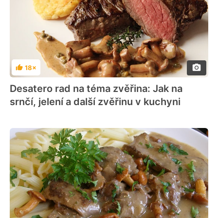
18×
Hodnocení
Desatero rad na téma zvěřina: Jak na
srnčí, jelení a další zvěřinu v kuchyni