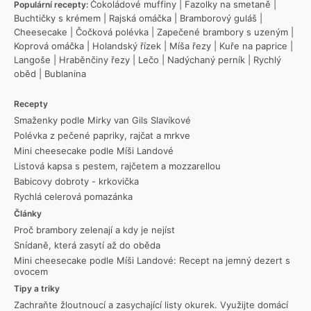
Čokoládové muffiny
|
Fazolky na smetaně
|
Populární recepty:
Buchtičky s krémem
|
Rajská omáčka
|
Bramborový guláš
|
Cheesecake
|
Čočková polévka
|
Zapečené brambory s uzeným
|
Koprová omáčka
|
Holandský řízek
|
Míša řezy
|
Kuře na paprice
|
Langoše
|
Hraběnčiny řezy
|
Lečo
|
Nadýchaný perník
|
Rychlý
oběd
|
Bublanina
Recepty
Smaženky podle Mirky van Gils Slavíkové
Polévka z pečené papriky, rajčat a mrkve
Mini cheesecake podle Míši Landové
Listová kapsa s pestem, rajčetem a mozzarellou
Babicovy dobroty - krkovička
Rychlá celerová pomazánka
Články
Proč brambory zelenají a kdy je nejíst
Snídaně, která zasytí až do oběda
Mini cheesecake podle Míši Landové: Recept na jemný dezert s
ovocem
Tipy a triky
Zachraňte žloutnoucí a zasychající listy okurek. Využijte domácí