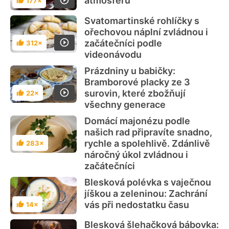
atmosféru
177×
Hodnocení
Svatomartinské rohlíčky s
ořechovou náplní zvládnou i
začátečníci podle
312×
Hodnocení
videonávodu
Prázdniny u babičky:
Bramborové placky ze 3
surovin, které zbožňují
22×
Hodnocení
všechny generace
Domácí majonézu podle
našich rad připravíte snadno,
rychle a spolehlivě. Zdánlivě
283×
Hodnocení
náročný úkol zvládnou i
začátečníci
Blesková polévka s vaječnou
jíškou a zeleninou: Zachrání
vás při nedostatku času
14×
Hodnocení
Blesková šlehačková bábovka: