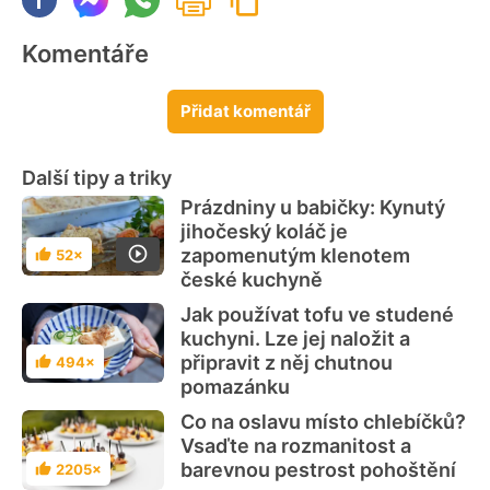
Komentáře
Přidat komentář
Další tipy a triky
Prázdniny u babičky: Kynutý
jihočeský koláč je
zapomenutým klenotem
52×
Hodnocení
české kuchyně
Jak používat tofu ve studené
kuchyni. Lze jej naložit a
připravit z něj chutnou
494×
Hodnocení
pomazánku
Co na oslavu místo chlebíčků?
Vsaďte na rozmanitost a
barevnou pestrost pohoštění
2205×
Hodnocení