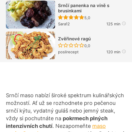
Srnčí panenka na víně s
brusinkami
Recept ještě nebyl hodn
5,0
Sara12
125 min
Zvěřinové ragú
Recept ještě nebyl hodn
0,0
poslirecept
120 min
Srnčí maso nabízí široké spektrum kulinářských
možností. Ať už se rozhodnete pro pečenou
srnčí kýtu, vydatný guláš nebo jemný steak,
vždy si pochutnáte na
pokrmech plných
intenzivních chutí
. Nezapomeňte
maso