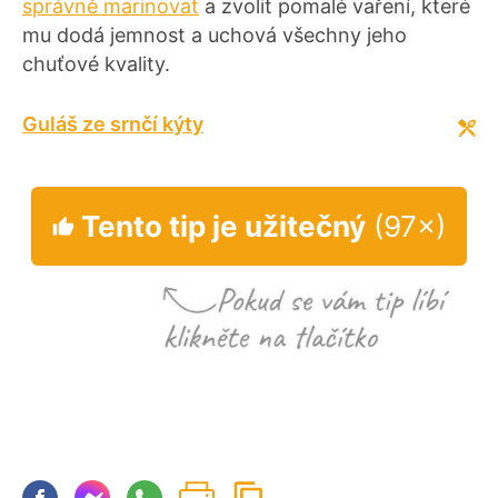
správně marinovat
a zvolit pomalé vaření, které
mu dodá jemnost a uchová všechny jeho
chuťové kvality.
Guláš ze srnčí kýty
Tento tip je užitečný
(97×)