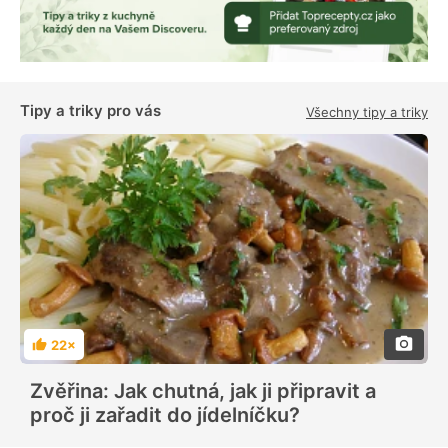
Tipy a triky pro vás
Všechny tipy a triky
22×
H
o
d
Zvěřina: Jak chutná, jak ji připravit a
n
o
proč ji zařadit do jídelníčku?
c
e
n