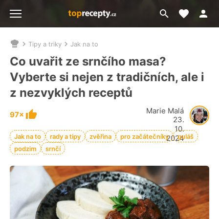
Moje akt
Přejít
Menu
na
vyhledávání
Tipy a triky
Jak na to
Nacházíte
se
Co uvařit ze srnčího masa?
zde:
Vyberte si nejen z tradičních, ale i
z nezvyklých receptů
Marie Malá
97×
23.
10.
Jak na to
rady a tipy
zvěřina
pro začátečníky
guláš
2024
podzim
srnčí