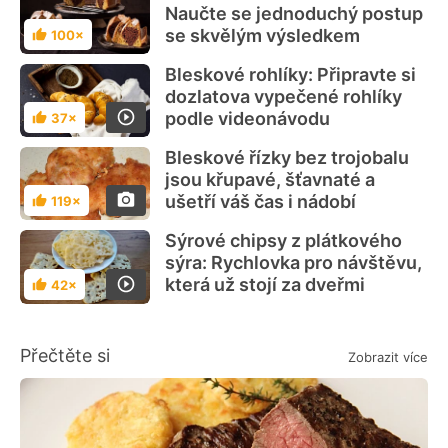
Naučte se jednoduchý postup
se skvělým výsledkem
100×
Hodnocení
Bleskové rohlíky: Připravte si
dozlatova vypečené rohlíky
podle videonávodu
37×
Hodnocení
Bleskové řízky bez trojobalu
jsou křupavé, šťavnaté a
ušetří váš čas i nádobí
119×
Hodnocení
Sýrové chipsy z plátkového
sýra: Rychlovka pro návštěvu,
která už stojí za dveřmi
42×
Hodnocení
Přečtěte si
Zobrazit více