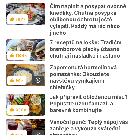
Čím naplnit a posypat ovocné
knedlíky. Chutná posypka
oblíbenou dobrotu ještě
797×
Hodnocení
vylepší. Každý má rád něco
jiného
7 receptů na lokše: Tradiční
bramborové placky úžasně
chutnají nasladko i naslano
1104×
Hodnocení
Zapomenutá hermelínová
pomazánka: Okouzlete
návštěvu vynikajícími
96×
Hodnocení
chlebíčky
Jak připravit obloženou mísu?
Popusťte uzdu fantazii a
barevně kombinujte
936×
Hodnocení
Vánoční punč: Teplý nápoj vás
zahřeje a vykouzlí sváteční