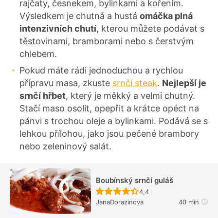
rajčaty, česnekem, bylinkami a kořením.
Výsledkem je chutná a hustá
omáčka plná
intenzivních chutí
, kterou můžete podávat s
těstovinami, bramborami nebo s čerstvým
chlebem.
Pokud máte rádi jednoduchou a rychlou
přípravu masa, zkuste
srnčí steak
.
Nejlepší je
srnčí hřbet
, který je měkký a velmi chutný.
Stačí maso osolit, opepřit a krátce opéct na
pánvi s trochou oleje a bylinkami. Podává se s
lehkou přílohou, jako jsou pečené brambory
nebo zeleninový salát.
Boubínský srnčí guláš
Recept ještě nebyl hodn
4,4
JanaDorazinova
40 min