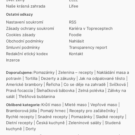
Naše krásná zahrada
Lifee
Ostatní odkazy
Nastavení soukromí
RSS
Zásady ochrany soukromí
Kariéra v Topreceptech
Cookies zásady
Foodie
Obchodní podmínky
Nahlásit
Smluvní podmínky
Transparency report
Redakční etický kodex
Kontakt
Inzerce
Pomazánky
|
Zelenina – recepty
|
Nakládání masa a
Doporučujeme:
potravin
|
Tortilla
|
Dezerty a zákusky
|
Jak na odpalované těsto
|
Americké brambory
|
Řeřicha
|
Co se děje na zahradě
|
Svíčková
|
Pravá focaccia
|
Šlehačková bábovka
|
Zelná polévka
|
Zálivky na
salát
|
Třešňová bublanina
Krůtí maso
|
Mleté maso
|
Vepřové maso
|
Oblíbené kategorie:
Bramborová jídla
|
Pomalý hrnec
|
Recepty pro začátečníky
|
Rychlé recepty
|
Snadné recepty
|
Pomazánky
|
Sladké recepty
|
Dietní recepty
|
Česká kuchyně
|
Zeleninové saláty
|
Studená
kuchyně
|
Dorty