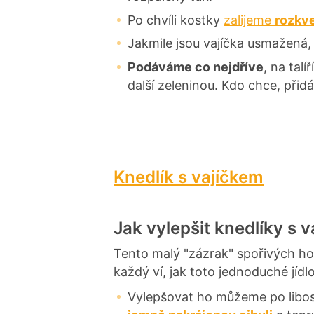
Po chvíli kostky
zalijeme
rozkve
Jakmile jsou vajíčka usmažená,
Podáváme co nejdříve
, na talí
další zeleninou. Kdo chce, přidá
Knedlík s vajíčkem
Jak vylepšit knedlíky s 
Tento malý "zázrak" spořivých ho
každý ví, jak toto jednoduché jídl
Vylepšovat ho můžeme po libos