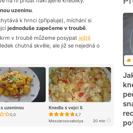
Př
e na ni přidat nakrájené knedlíky.
enou uzeninu
.
chytává k hrnci (připaluje), míchání si
jci
jednoduše zapečeme v troubě
.
pokrm v troubě můžeme posypat
ještě
ledek chutná skvěle, ale již se nejedná o
Ho
Ja
kn
pe
sn
 s uzeninou
Knedla s vejci II.
re
Recept ještě nebyl hodnocen
Recept ještě nebyl hodnocen
0,0
4,7
Meszarosovabolya
20 min
po