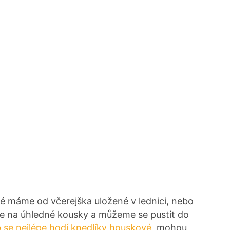
é máme od včerejška uložené v lednici, nebo
 je na úhledné kousky a můžeme se pustit do
 se nejlépe hodí knedlíky houskové
, mohou