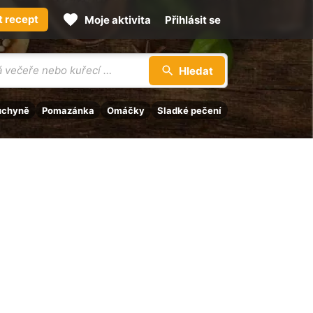
t recept
Moje aktivita
Přihlásit se
Hledat
uchyně
Pomazánka
Omáčky
Sladké pečení