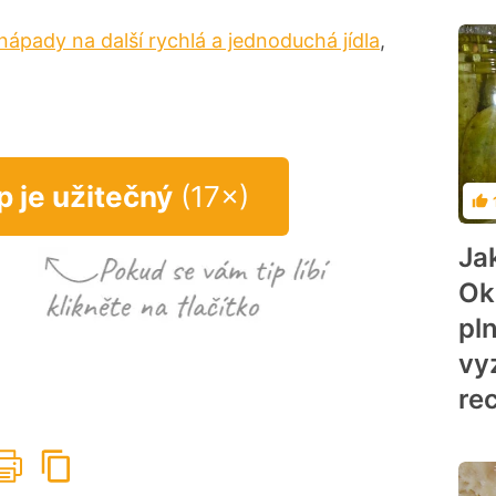
nápady na další rychlá a jednoduchá jídla
,
p je užitečný
(17×)
Ho
Ja
Ok
pl
vy
re