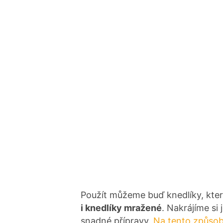
Použít můžeme buď knedlíky, kter
i knedlíky mražené
. Nakrájíme si
snadné přípravy.
Na tento způsob