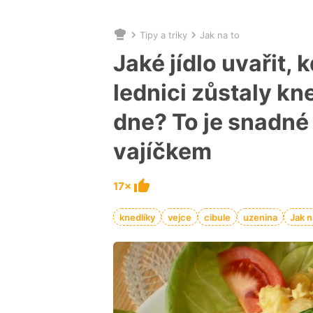
Tipy a triky
Jak na to
Nacházíte
se
Jaké jídlo uvařit, 
zde:
lednici zůstaly kn
dne? To je snadné 
vajíčkem
17×
knedlíky
vejce
cibule
uzenina
Jak n