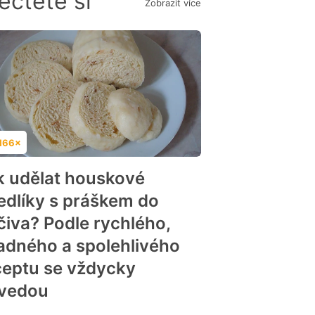
ečtěte si
Zobrazit více
166×
dnocení
k udělat houskové
edlíky s práškem do
čiva? Podle rychlého,
adného a spolehlivého
ceptu se vždycky
vedou