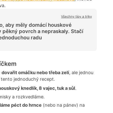
va.
Všechny tipy a triky
to, aby měly domácí houskové
y pěkný povrch a nepraskaly. Stačí
jednoduchou radu
jíčkem
e
dovařit omáčku nebo třeba zelí
, ale jednou
 tento jednoduchý recept.
houskový knedlík, 8 vajec, tuk a sůl
.
misky a rozkvedláme.
 dáme péct do hrnce
(nebo na pánev) na