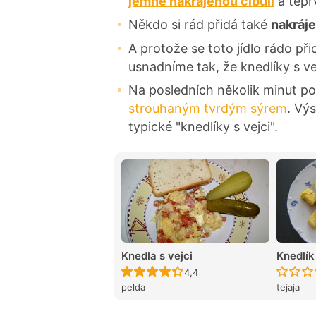
jemně nakrájenou cibuli
a teprv
Někdo si rád přidá také
nakráj
A protože se toto jídlo rádo při
usnadníme tak, že knedlíky s ve
Na posledních několik minut 
strouhaným tvrdým sýrem
. Výs
typické "knedlíky s vejci".
Knedla s vejci
Knedlík
Recept ještě nebyl hodnocen
4,4
pelda
tejaja