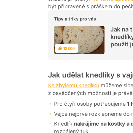
být připravené s práškem do peči
Tipy a triky pro vás
Jak na 
knedlík
použít 
1230×
H
o
d
n
o
c
Jak udělat knedlíky s va
e
n
í
Ke zbylému knedlíku
můžeme sic
z osvědčených možností je právě
Pro čtyři osoby potřebujeme
1 
Vejce nejprve rozklepneme do 
Knedlík
nakrájíme na kostky a
rozpálený tuk.