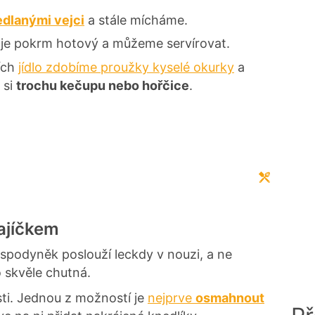
dlanými vejci
a stále mícháme.
 je pokrm hotový a můžeme servírovat.
řích
jídlo zdobíme proužky kyselé okurky
a
 si
trochu kečupu nebo hořčice
.
vajíčkem
spodyněk poslouží leckdy v nouzi, a ne
o skvěle chutná.
ti. Jednou z možností je
nejprve
osmahnout