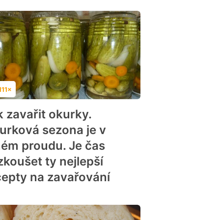
111×
dnocení
k zavařit okurky.
urková sezona je v
ném proudu. Je čas
zkoušet ty nejlepší
cepty na zavařování