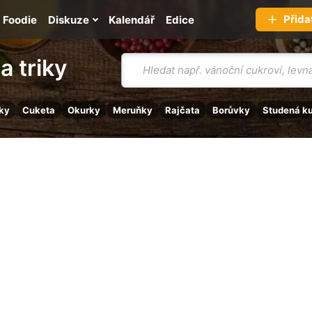
Přida
Foodie
Diskuze
Kalendář
Edice
Vyhledávání
a triky
ky
Cuketa
Okurky
Meruňky
Rajčata
Borůvky
Studená k