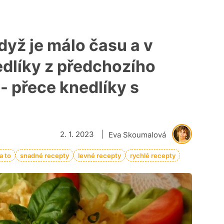
když je málo času a v
edlíky z předchozího
- přece knedlíky s
2. 1. 2023
|
Eva Skoumalová
a to
snadné recepty
levné recepty
rychlé recepty