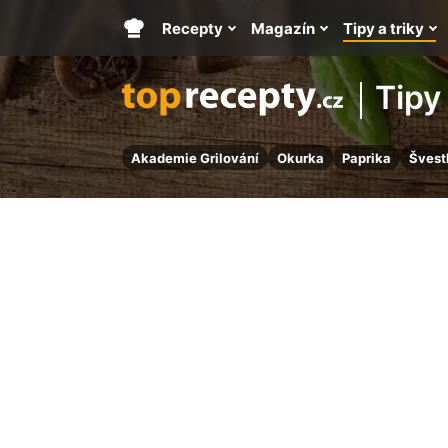
Recepty
Magazín
Tipy a triky
Hlavní
stránka
Tipy 
Akademie Grilování
Okurka
Paprika
Švest