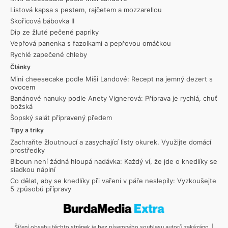
Listová kapsa s pestem, rajčetem a mozzarellou
Skořicová bábovka II
Dip ze žluté pečené papriky
Vepřová panenka s fazolkami a pepřovou omáčkou
Rychlé zapečené chleby
Články
Mini cheesecake podle Míši Landové: Recept na jemný dezert s
ovocem
Banánové nanuky podle Anety Vignerová: Příprava je rychlá, chuť
božská
Šopský salát připravený předem
Tipy a triky
Zachraňte žloutnoucí a zasychající listy okurek. Využijte domácí
prostředky
Blboun není žádná hloupá nadávka: Každý ví, že jde o knedlíky se
sladkou náplní
Co dělat, aby se knedlíky při vaření v páře neslepily: Vyzkoušejte
5 způsobů přípravy
Šíření obsahu těchto stránek je bez písemného souhlasu autorů zakázáno. |