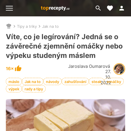
Moje akt
Přejít
Menu
na
vyhledávání
Tipy a triky
Jak na to
Nacházíte
se
Víte, co je legírování? Jedná se o
zde:
závěrečné zjemnění omáčky nebo
výpeku studeným máslem
Jaroslava Oumarová
16×
27.
10.
máslo
Jak na to
návody
zahušťování
steak
omáčky
2022
výpek
rady a tipy