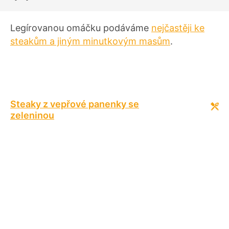
e
n
í
Legírovanou omáčku podáváme
nejčastěji ke
steakům a jiným minutkovým masům
.
Steaky z vepřové panenky se
zeleninou