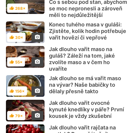
Co s sebou pod stan, abychom
se moc nepronesli a zároveň
268×
Hodnocení
měli to nejdůležitější
Konec tuhého masa v guláši:
Zjistěte, kolik hodin potřebuje
vařit hovězí či vepřové
30×
Hodnocení
Jak dlouho vařit maso na
guláš? Záleží na tom, jaké
zvolíte maso a v čem ho
55×
Hodnocení
uvaříte
Jak dlouho se má vařit maso
na vývar? Naše babičky to
dělaly přesně takto
156×
Hodnocení
Jak dlouho vařit ovocné
kynuté knedlíky v páře? První
kousek je vždy zkušební
79×
Hodnocení
Jak dlouho vařit rajčata na