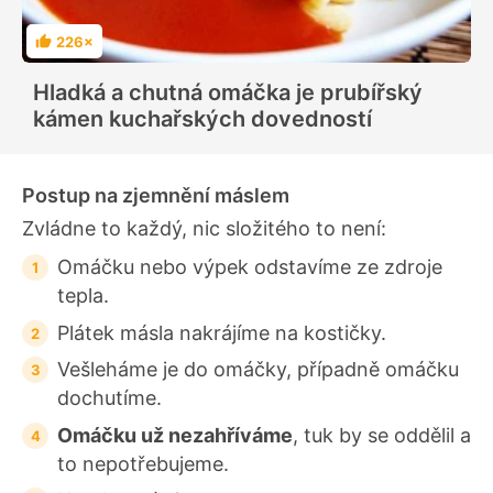
226×
H
o
d
Hladká a chutná omáčka je prubířský
n
o
kámen kuchařských dovedností
c
e
n
í
Postup na zjemnění máslem
Zvládne to každý, nic složitého to není:
Omáčku nebo výpek odstavíme ze zdroje
tepla.
Plátek másla nakrájíme na kostičky.
Vešleháme je do omáčky, případně omáčku
dochutíme.
Omáčku už nezahříváme
, tuk by se oddělil a
to nepotřebujeme.