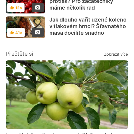
protlak? Pro začátečníky
máme několik rad
12×
Hodnocení
Jak dlouho vařit uzené koleno
v tlakovém hrnci? Šťavnatého
masa docílíte snadno
41×
Hodnocení
Přečtěte si
Zobrazit více