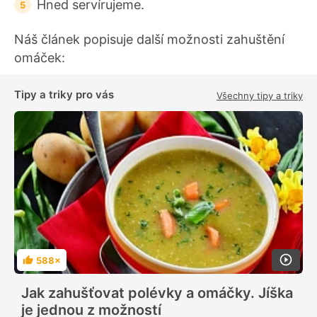
Hned servírujeme.
Náš článek popisuje další možnosti zahuštění
omáček:
Tipy a triky pro vás
Všechny tipy a triky
588×
H
o
d
Jak zahušťovat polévky a omáčky. Jíška
n
o
je jednou z možností
c