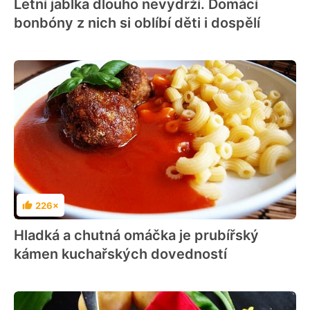
Letní jablka dlouho nevydrží. Domácí
bonbóny z nich si oblíbí děti i dospělí
226×
Hodnocení
Hladká a chutná omáčka je prubířský
kámen kuchařských dovedností