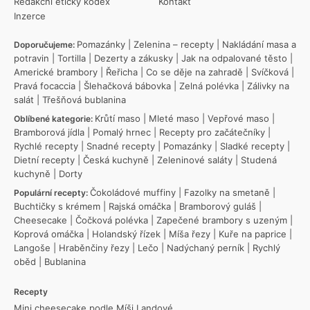
Redakční etický kodex
Kontakt
Inzerce
Pomazánky
|
Zelenina – recepty
|
Nakládání masa a
Doporučujeme:
potravin
|
Tortilla
|
Dezerty a zákusky
|
Jak na odpalované těsto
|
Americké brambory
|
Řeřicha
|
Co se děje na zahradě
|
Svíčková
|
Pravá focaccia
|
Šlehačková bábovka
|
Zelná polévka
|
Zálivky na
salát
|
Třešňová bublanina
Krůtí maso
|
Mleté maso
|
Vepřové maso
|
Oblíbené kategorie:
Bramborová jídla
|
Pomalý hrnec
|
Recepty pro začátečníky
|
Rychlé recepty
|
Snadné recepty
|
Pomazánky
|
Sladké recepty
|
Dietní recepty
|
Česká kuchyně
|
Zeleninové saláty
|
Studená
kuchyně
|
Dorty
Čokoládové muffiny
|
Fazolky na smetaně
|
Populární recepty:
Buchtičky s krémem
|
Rajská omáčka
|
Bramborový guláš
|
Cheesecake
|
Čočková polévka
|
Zapečené brambory s uzeným
|
Koprová omáčka
|
Holandský řízek
|
Míša řezy
|
Kuře na paprice
|
Langoše
|
Hraběnčiny řezy
|
Lečo
|
Nadýchaný perník
|
Rychlý
oběd
|
Bublanina
Recepty
Mini cheesecake podle Míši Landové