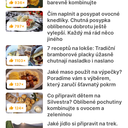
barevně kombinujte
936×
Hodnocení
Čím naplnit a posypat ovocné
knedlíky. Chutná posypka
oblíbenou dobrotu ještě
797×
Hodnocení
vylepší. Každý má rád něco
jiného
7 receptů na lokše: Tradiční
bramborové placky úžasně
chutnají nasladko i naslano
1103×
Hodnocení
Jaké maso použít na výpečky?
Poradíme vám s výběrem,
který zaručí šťavnatý pokrm
137×
Hodnocení
Co připravit dětem na
Silvestra? Oblíbené pochutiny
kombinujte s ovocem a
124×
Hodnocení
zeleninou
Jaké jídlo si připravit na trek.