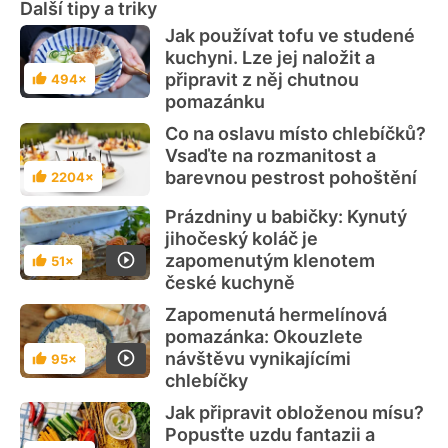
Další tipy a triky
Jak používat tofu ve studené
kuchyni. Lze jej naložit a
připravit z něj chutnou
494×
Hodnocení
pomazánku
Co na oslavu místo chlebíčků?
Vsaďte na rozmanitost a
barevnou pestrost pohoštění
2204×
Hodnocení
Prázdniny u babičky: Kynutý
jihočeský koláč je
zapomenutým klenotem
51×
Hodnocení
české kuchyně
Zapomenutá hermelínová
pomazánka: Okouzlete
návštěvu vynikajícími
95×
Hodnocení
chlebíčky
Jak připravit obloženou mísu?
Popusťte uzdu fantazii a