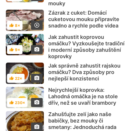
mouky
bramborového škrobu
, který vytvoří čirý a
lesklý povrch, nebo redukce, tedy pomalé
Zázrak z cuket: Domácí
odpařování tekutiny, dokud omáčka
cuketovou mouku připravíte
nezhoustne přirozeně. Pro bezlepkové
snadno a rychle podle videa
8×
varianty se pak skvěle hodí
pohanková
Hodnocení
mouka, hrášek nebo chia semínka
.
Jak zahustit koprovou
omáčku? Vyzkoušejte tradiční
i moderní způsoby zahuštění
9×
Hodnocení
koprovky
Jak správně zahustit rajskou
omáčku? Dva způsoby pro
nejlepší konzistenci
22×
Hodnocení
Nejrychlejší koprovka:
Lahodná omáčka je na stole
dřív, než se uvaří brambory
230×
Hodnocení
Zahušťujte zelí jako naše
babičky, bez mouky či
smetany: Jednoduchá rada