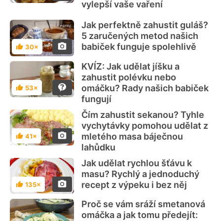
vylepší vaše vaření
Jak perfektně zahustit guláš?
5 zaručených metod našich
babiček funguje spolehlivě
30×
Hodnocení
KVÍZ: Jak udělat jíšku a
zahustit polévku nebo
omáčku? Rady našich babiček
53×
Hodnocení
fungují
Čím zahustit sekanou? Tyhle
vychytávky pomohou udělat z
mletého masa báječnou
41×
Hodnocení
lahůdku
Jak udělat rychlou šťávu k
masu? Rychlý a jednoduchý
recept z výpeku i bez něj
135×
Hodnocení
Proč se vám sráží smetanová
omáčka a jak tomu předejít: