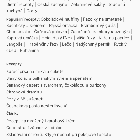
Dietní recepty
|
Česká kuchyně
|
Zeleninové saláty
|
Studená
kuchyně
|
Dorty
Čokoládové muffiny
|
Fazolky na smetaně
|
Populární recepty:
Buchtičky s krémem
|
Rajská omáčka
|
Bramborový guláš
|
Cheesecake
|
Čočková polévka
|
Zapečené brambory s uzeným
|
Koprová omáčka
|
Holandský řízek
|
Míša řezy
|
Kuře na paprice
|
Langoše
|
Hraběnčiny řezy
|
Lečo
|
Nadýchaný perník
|
Rychlý
oběd
|
Bublanina
Recepty
Kuřecí prsa na mrkvi a cuketě
Slaný koláč s balkánským sýrem a špenátem
Banánový dezert s tvarohem, čokoládou a burizony
Citronové tiramisu
Řezy z BB sušenek
Česneková pasta nesterilovaná II.
Články
Recept na mražený tvarohový krém
Co odstraní zápach z lednice
Skladování citronů: Kdy je nechat při pokojové teplotě