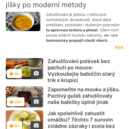
jíšky po moderní metody
Zahušťování je jednou z klíčových
kuchařských dovedností, která dává
omáčkám, polévkám i dušeným pokrmům
tu správnou texturu a plnost
. Cílem není
pouze změnit hustotu tekutiny, ale také
harmonicky propojit chutě všech
použitých surovin
. Tradiční metody
Více
využívají především
škroby obsažené v
obilovinách či zelenině
, které při zahřátí
Zahušťování polévek bez
bobtnají a vytvářejí hladkou, krémovou
strukturu. Správně zvolená technika
pachuti po mouce:
zajistí, že pokrm nebude příliš tekutý, ale
Vyzkoušejte babiččin starý
5×
Hodnocení
ani moučný či příliš těžký.
Metody
trik s krupicí
zahušťování a nejčastěji používané
suroviny
V české kuchyni stále
dominuje
Zapomeňte na mouku a jíšku.
klasická jíška
z másla a hladké mouky
Poctivý guláš zahušťovaly
nebo rychlá „záklechtka“ z mouky
naše babičky úplně jinak
23×
rozmíchané v mléce či smetaně.
Hodnocení
Modernější a lehčí přístupy sázejí na
Jak spolehlivě zahustit
zahušťování pomocí rozmixované zeleniny,
brambor nebo luštěnin
, což pokrmu dodá
omáčku? Těchto 7 surovin
vlákninu a přirozenou chuť. Velmi oblíbené
zvládne zázraky i zcela bez
8×
Hodnocení
je také použití
kukuřičného či