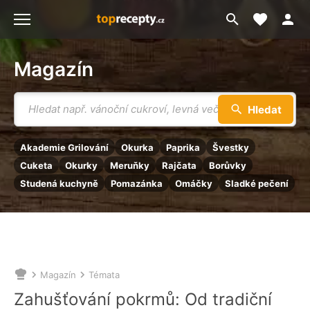
Moje akt
Přejít
Menu
na
vyhledávání
Magazín
Vyhledávání
Hledat
Akademie Grilování
Okurka
Paprika
Švestky
Cuketa
Okurky
Meruňky
Rajčata
Borůvky
Studená kuchyně
Pomazánka
Omáčky
Sladké pečení
Magazín
Témata
Nacházíte
se
Zahušťování pokrmů: Od tradiční
zde: