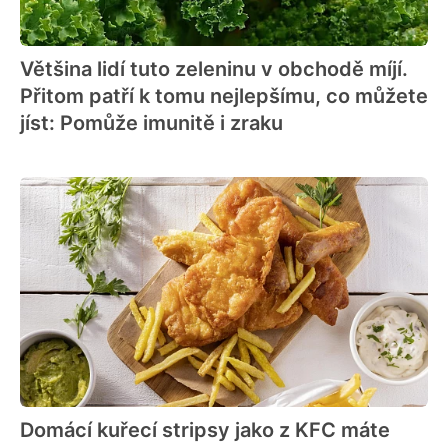
Většina lidí tuto zeleninu v obchodě míjí.
Přitom patří k tomu nejlepšímu, co můžete
jíst: Pomůže imunitě i zraku
Domácí kuřecí stripsy jako z KFC máte