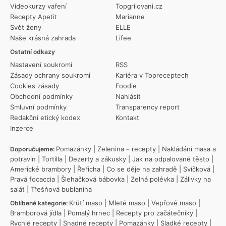
Videokurzy vaření
Topgrilovani.cz
Recepty Apetit
Marianne
Svět ženy
ELLE
Naše krásná zahrada
Lifee
Ostatní odkazy
Nastavení soukromí
RSS
Zásady ochrany soukromí
Kariéra v Topreceptech
Cookies zásady
Foodie
Obchodní podmínky
Nahlásit
Smluvní podmínky
Transparency report
Redakční etický kodex
Kontakt
Inzerce
Pomazánky
|
Zelenina – recepty
|
Nakládání masa a
Doporučujeme:
potravin
|
Tortilla
|
Dezerty a zákusky
|
Jak na odpalované těsto
|
Americké brambory
|
Řeřicha
|
Co se děje na zahradě
|
Svíčková
|
Pravá focaccia
|
Šlehačková bábovka
|
Zelná polévka
|
Zálivky na
salát
|
Třešňová bublanina
Krůtí maso
|
Mleté maso
|
Vepřové maso
|
Oblíbené kategorie:
Bramborová jídla
|
Pomalý hrnec
|
Recepty pro začátečníky
|
Rychlé recepty
|
Snadné recepty
|
Pomazánky
|
Sladké recepty
|