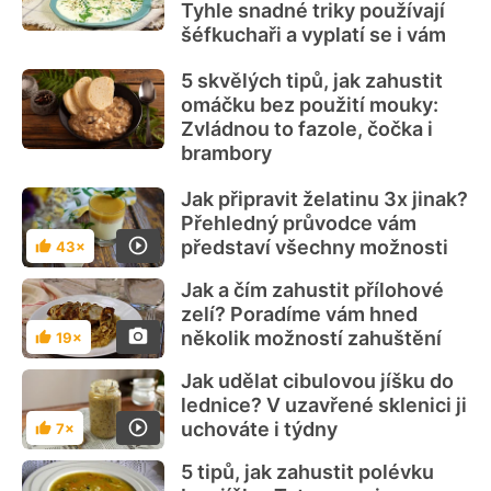
Tyhle snadné triky používají
šéfkuchaři a vyplatí se i vám
5 skvělých tipů, jak zahustit
omáčku bez použití mouky:
Zvládnou to fazole, čočka i
brambory
Jak připravit želatinu 3x jinak?
Přehledný průvodce vám
představí všechny možnosti
43×
Hodnocení
Jak a čím zahustit přílohové
zelí? Poradíme vám hned
několik možností zahuštění
19×
Hodnocení
Jak udělat cibulovou jíšku do
lednice? V uzavřené sklenici ji
uchováte i týdny
7×
Hodnocení
5 tipů, jak zahustit polévku