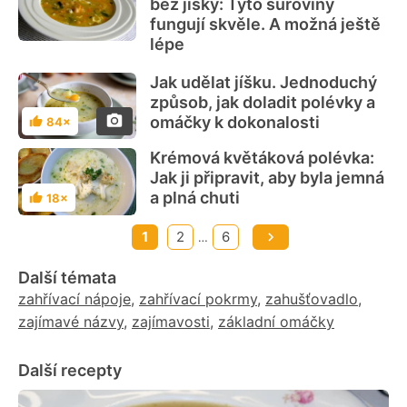
bez jíšky: Tyto suroviny
fungují skvěle. A možná ještě
lépe
Jak udělat jíšku. Jednoduchý
způsob, jak doladit polévky a
omáčky k dokonalosti
84×
Hodnocení
Krémová květáková polévka:
Jak ji připravit, aby byla jemná
a plná chuti
18×
Hodnocení
1
2
6
…
Další témata
zahřívací nápoje
,
zahřívací pokrmy
,
zahušťovadlo
,
zajímavé názvy
,
zajímavosti
,
základní omáčky
Další recepty