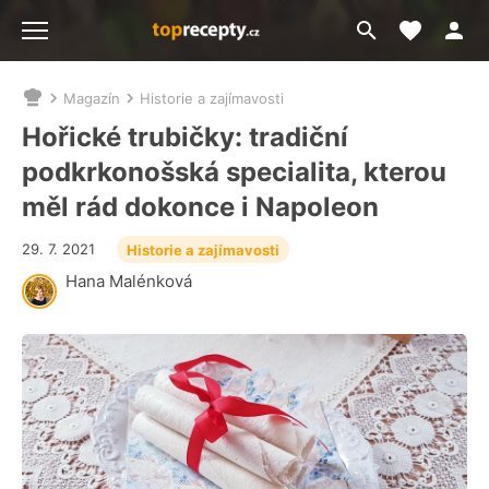
Moje akt
Přejít
Menu
na
vyhledávání
Magazín
Historie a zajímavosti
Nacházíte
se
Hořické trubičky: tradiční
zde:
podkrkonošská specialita, kterou
měl rád dokonce i Napoleon
29. 7. 2021
Historie a zajímavosti
Hana Malénková