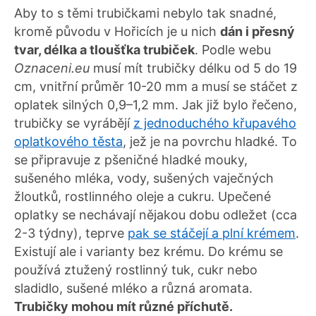
Aby to s těmi trubičkami nebylo tak snadné,
kromě původu v Hořicích je u nich
dán i přesný
tvar, délka a tloušťka trubiček
. Podle webu
Oznaceni.eu
musí mít trubičky délku od 5 do 19
cm, vnitřní průměr 10-20 mm a musí se stáčet z
oplatek silných 0,9–1,2 mm. Jak již bylo řečeno,
trubičky se vyrábějí
z jednoduchého křupavého
oplatkového těsta
, jež je na povrchu hladké. To
se připravuje z pšeničné hladké mouky,
sušeného mléka, vody, sušených vaječných
žloutků, rostlinného oleje a cukru. Upečené
oplatky se nechávají nějakou dobu odležet (cca
2-3 týdny), teprve
pak se stáčejí a plní krémem
.
Existují ale i varianty bez krému. Do krému se
používá ztužený rostlinný tuk, cukr nebo
sladidlo, sušené mléko a různá aromata.
Trubičky mohou mít různé příchutě.