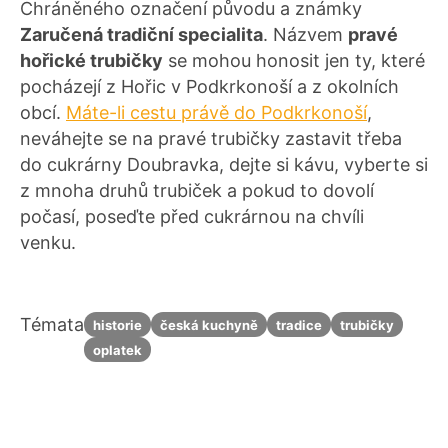
Chráněného označení původu a známky
Zaručená tradiční specialita
. Názvem
pravé
hořické trubičky
se mohou honosit jen ty, které
pocházejí z Hořic v Podkrkonoší a z okolních
obcí.
Máte-li cestu právě do Podkrkonoší
,
neváhejte se na pravé trubičky zastavit třeba
do cukrárny Doubravka, dejte si kávu, vyberte si
z mnoha druhů trubiček a pokud to dovolí
počasí, poseďte před cukrárnou na chvíli
venku.
Témata
historie
česká kuchyně
tradice
trubičky
oplatek