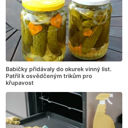
Babičky přidávaly do okurek vinný list.
Patřil k osvědčeným trikům pro
křupavost