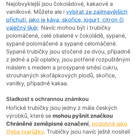
Nejobvyklejší jsou čokoládové, kakaové a
vanilkové. Můžete ale i
vybírat ze zajímavějších
příchutí, jako je káva, skořice, jogurt, citron či
vaječný likér
. Navíc mohou být i trubičky
polomáčené, celé obalené v čokoládě, sypané,
sypané polomáčené a sypané celomáčené.
Sypané trubičky jsou stočené ze dvou, případně
z jedné a půl oplatky, jsou potřené rozpuštěným
máslem s medem a prosypané směsí cukru,
strouhaných skořápkových plodů, skořice,
vanilky, případně kakaa.
Sladkost s ochrannou známkou
Hořické trubičky jsou jedny z mála českých
výrobků, které se
mohou pyšnit značkou
Chráněné zeměpisné označení
,
podobně jako
třeba tvarůžky
. Trubičky jsou navíc ještě nositeli