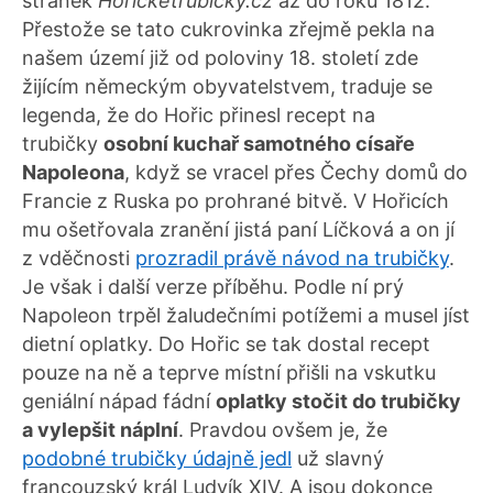
stránek
Horicketrubicky.cz
až do roku 1812.
Přestože se tato cukrovinka zřejmě pekla na
našem území již od poloviny 18. století zde
žijícím německým obyvatelstvem, traduje se
legenda, že do Hořic přinesl recept na
trubičky
osobní kuchař samotného císaře
Napoleona
, když se vracel přes Čechy domů do
Francie z Ruska po prohrané bitvě. V Hořicích
mu ošetřovala zranění jistá paní Líčková a on jí
z vděčnosti
prozradil právě návod na trubičky
.
Je však i další verze příběhu. Podle ní prý
Napoleon trpěl žaludečními potížemi a musel jíst
dietní oplatky. Do Hořic se tak dostal recept
pouze na ně a teprve místní přišli na vskutku
geniální nápad fádní
oplatky stočit do trubičky
a vylepšit náplní
. Pravdou ovšem je, že
podobné trubičky údajně jedl
už slavný
francouzský král Ludvík XIV. A jsou dokonce