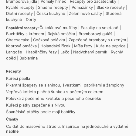
Bramborová jídla
|
Pomalý hrnec
|
Recepty pro začátečníky
|
Rychlé recepty
|
Snadné recepty
|
Pomazánky
|
Sladké recepty
|
Dietní recepty
|
Česká kuchyně
|
Zeleninové saláty
|
Studená
kuchyně
|
Dorty
Čokoládové muffiny
|
Fazolky na smetaně
|
Populární recepty:
Buchtičky s krémem
|
Rajská omáčka
|
Bramborový guláš
|
Cheesecake
|
Čočková polévka
|
Zapečené brambory s uzeným
|
Koprová omáčka
|
Holandský řízek
|
Míša řezy
|
Kuře na paprice
|
Langoše
|
Hraběnčiny řezy
|
Lečo
|
Nadýchaný perník
|
Rychlý
oběd
|
Bublanina
Recepty
Kuřecí paella
Pikantní špagety se slaninou, švestkami, paprikami a žampiony
Vepřová kotleta plněná šunkou s pečeným celerem
Polévka z pečeného květáku a pečeného česneku
Kuřecí plátky zapečené s Nivou
Španělské ptáčky podle mojí babičky
Články
Co dát do masového štrúdlu: Inspirace na jednoduché a vydatné
náplně