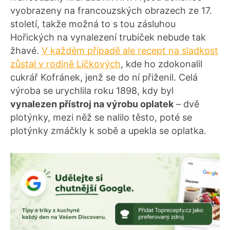
vyobrazeny na francouzských obrazech ze 17.
století, takže možná to s tou zásluhou
Hořických na vynalezení trubiček nebude tak
žhavé.
V každém případě ale recept na sladkost
zůstal v rodině Líčkových
, kde ho zdokonalil
cukrář Kofránek, jenž se do ní přiženil. Celá
výroba se urychlila roku 1898, kdy byl
vynalezen přístroj na výrobu oplatek
– dvě
plotýnky, mezi něž se nalilo těsto, poté se
plotýnky zmáčkly k sobě a upekla se oplatka.