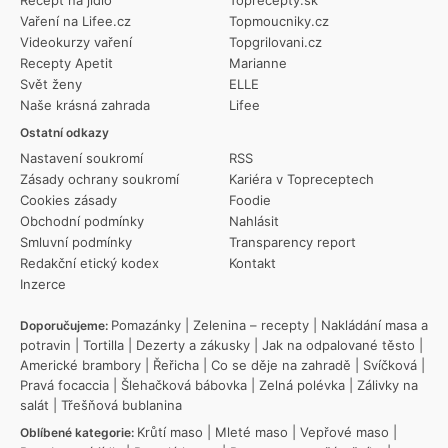
Vaření na Lifee.cz
Topmoucniky.cz
Videokurzy vaření
Topgrilovani.cz
Recepty Apetit
Marianne
Svět ženy
ELLE
Naše krásná zahrada
Lifee
Ostatní odkazy
Nastavení soukromí
RSS
Zásady ochrany soukromí
Kariéra v Topreceptech
Cookies zásady
Foodie
Obchodní podmínky
Nahlásit
Smluvní podmínky
Transparency report
Redakční etický kodex
Kontakt
Inzerce
Pomazánky
|
Zelenina – recepty
|
Nakládání masa a
Doporučujeme:
potravin
|
Tortilla
|
Dezerty a zákusky
|
Jak na odpalované těsto
|
Americké brambory
|
Řeřicha
|
Co se děje na zahradě
|
Svíčková
|
Pravá focaccia
|
Šlehačková bábovka
|
Zelná polévka
|
Zálivky na
salát
|
Třešňová bublanina
Krůtí maso
|
Mleté maso
|
Vepřové maso
|
Oblíbené kategorie: