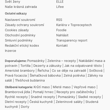
Svět ženy
ELLE
Naše krásná zahrada
Lifee
Ostatní odkazy
Nastavení soukromí
RSS
Zásady ochrany soukromí
Kariéra v Topreceptech
Cookies zásady
Foodie
Obchodní podmínky
Nahlásit
Smluvní podmínky
Transparency report
Redakční etický kodex
Kontakt
Inzerce
Pomazánky
|
Zelenina – recepty
|
Nakládání masa a
Doporučujeme:
potravin
|
Tortilla
|
Dezerty a zákusky
|
Jak na odpalované těsto
|
Americké brambory
|
Řeřicha
|
Co se děje na zahradě
|
Svíčková
|
Pravá focaccia
|
Šlehačková bábovka
|
Zelná polévka
|
Zálivky na
salát
|
Třešňová bublanina
Krůtí maso
|
Mleté maso
|
Vepřové maso
|
Oblíbené kategorie:
Bramborová jídla
|
Pomalý hrnec
|
Recepty pro začátečníky
|
Rychlé recepty
|
Snadné recepty
|
Pomazánky
|
Sladké recepty
|
Dietní recepty
|
Česká kuchyně
|
Zeleninové saláty
|
Studená
kuchyně
|
Dorty