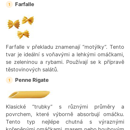
Farfalle
Farfalle v překladu znamenají “motýlky”. Tento
tvar je ideální s voňavými a lehkými omáčkami,
se zeleninou a rybami. Používají se k přípravě
těstovinových salátů.
Penne Rigate
Klasické “trubky” s různými průměry a
povrchem, které výborně absorbují omáčku.
Tento typ nejlépe chutná s výraznými
kořeněnými omáčkami, masem nebo houbovým