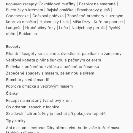
Čokoládové muffiny
|
Fazolky na smetaně
|
Populární recepty:
Buchtičky s krémem
|
Rajská omáčka
|
Bramborový guláš
|
Cheesecake
|
Čočková polévka
|
Zapečené brambory s uzeným
|
Koprová omáčka
|
Holandský řízek
|
Míša řezy
|
Kuře na paprice
|
Langoše
|
Hraběnčiny řezy
|
Lečo
|
Nadýchaný perník
|
Rychlý
oběd
|
Bublanina
Recepty
Pikantní špagety se slaninou, švestkami, paprikami a žampiony
Vepřová kotleta plněná šunkou s pečeným celerem
Polévka z pečeného květáku a pečeného česneku
Zapečené špagety s masem, zeleninou a sýrem
Brambory s vůní mandlí
Koprová omáčka s vepřovým masem
Články
Recept na mražený tvarohový krém
Co odstraní zápach z lednice
Skladování citronů: Kdy je nechat při pokojové teplotě
Tipy a triky
Ani olej, ani smetana: Díky bílému vínu bude vaše kuřecí maso
křehké a šťavnaté