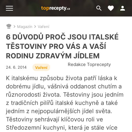
Moje akt
Přejít
Menu
na
vyhledávání
Magazín
Vaření
Nacházíte
se
6 DŮVODŮ PROČ JSOU ITALSKÉ
zde:
TĚSTOVINY PRO VÁS A VAŠÍ
RODINU ZDRAVÝM JÍDLEM
Redakce Toprecepty
24. 6. 2014
Vaření
K italskému způsobu života patří láska k
dobrému jídlu, vášnivá oddanost chutím a
různorodosti života. Těstoviny jsou jedním
z tradičních pilířů italské kuchyně a také
jedním z nejpopulárnějších jídel světa.
Těstoviny sehrávají klíčovou roli ve
Středozemní kuchyni, která je stále více