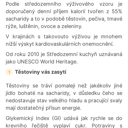
Podle středozemního výživového vzoru je
doporučený denní příjem kalorií tvořen z 55%
sacharidy a to v podobě těstovin, pečiva, tmavé
rýže, luštěnin, ovoce a zeleniny.
V krajinách s takovouto výživou je mnohem
nižší výskyt kardiovaskulárních onemocnění.
Od roku 2010 je Středozemní kuchyň uznávaná
jako UNESCO World Heritage.
Těstoviny vás zasytí
Těstoviny se tráví pomaleji než jakékoliv jiné
jídlo bohaté na sacharidy, v důsledku čeho se
nedostavuje stav velkého hladu a pracující svaly
mají dostatečný přísun energie.
Glykemický Index (GI) udává jak rychle se do
krevního řečiště vyplaví cukr. Potraviny s