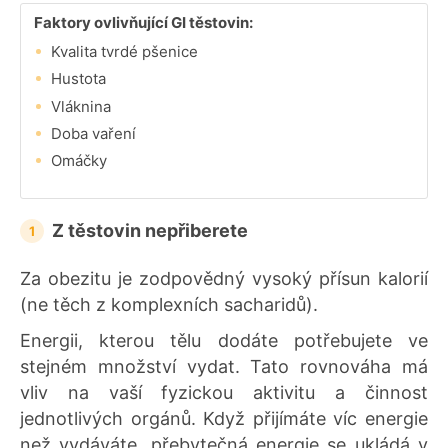
Faktory ovlivňující GI těstovin:
Kvalita tvrdé pšenice
Hustota
Vláknina
Doba vaření
Omáčky
Z těstovin nepřiberete
Za obezitu je zodpovědný vysoký přísun kalorií
(ne těch z komplexních sacharidů).
Energii, kterou tělu dodáte potřebujete ve
stejném množství vydat. Tato rovnováha má
vliv na vaší fyzickou aktivitu a činnost
jednotlivých orgánů. Když přijímáte víc energie
než vydáváte, přebytečná energie se ukládá v