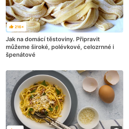
216×
Hodnocení
Jak na domácí těstoviny. Připravit
můžeme široké, polévkové, celozrnné i
špenátové