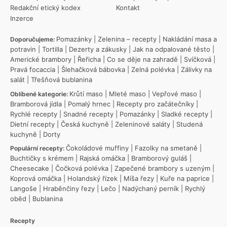
Redakční etický kodex
Kontakt
Inzerce
Pomazánky
|
Zelenina – recepty
|
Nakládání masa a
Doporučujeme:
potravin
|
Tortilla
|
Dezerty a zákusky
|
Jak na odpalované těsto
|
Americké brambory
|
Řeřicha
|
Co se děje na zahradě
|
Svíčková
|
Pravá focaccia
|
Šlehačková bábovka
|
Zelná polévka
|
Zálivky na
salát
|
Třešňová bublanina
Krůtí maso
|
Mleté maso
|
Vepřové maso
|
Oblíbené kategorie:
Bramborová jídla
|
Pomalý hrnec
|
Recepty pro začátečníky
|
Rychlé recepty
|
Snadné recepty
|
Pomazánky
|
Sladké recepty
|
Dietní recepty
|
Česká kuchyně
|
Zeleninové saláty
|
Studená
kuchyně
|
Dorty
Čokoládové muffiny
|
Fazolky na smetaně
|
Populární recepty:
Buchtičky s krémem
|
Rajská omáčka
|
Bramborový guláš
|
Cheesecake
|
Čočková polévka
|
Zapečené brambory s uzeným
|
Koprová omáčka
|
Holandský řízek
|
Míša řezy
|
Kuře na paprice
|
Langoše
|
Hraběnčiny řezy
|
Lečo
|
Nadýchaný perník
|
Rychlý
oběd
|
Bublanina
Recepty