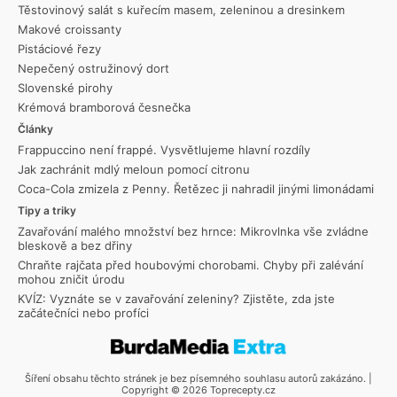
Těstovinový salát s kuřecím masem, zeleninou a dresinkem
Makové croissanty
Pistáciové řezy
Nepečený ostružinový dort
Slovenské pirohy
Krémová bramborová česnečka
Články
Frappuccino není frappé. Vysvětlujeme hlavní rozdíly
Jak zachránit mdlý meloun pomocí citronu
Coca-Cola zmizela z Penny. Řetězec ji nahradil jinými limonádami
Tipy a triky
Zavařování malého množství bez hrnce: Mikrovlnka vše zvládne
bleskově a bez dřiny
Chraňte rajčata před houbovými chorobami. Chyby při zalévání
mohou zničit úrodu
KVÍZ: Vyznáte se v zavařování zeleniny? Zjistěte, zda jste
začátečníci nebo profíci
Šíření obsahu těchto stránek je bez písemného souhlasu autorů zakázáno. |
Copyright © 2026 Toprecepty.cz