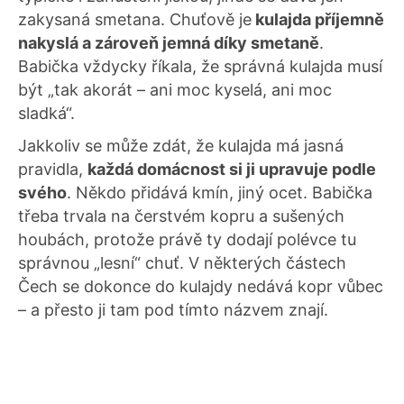
zakysaná smetana. Chuťově je
kulajda příjemně
nakyslá a zároveň jemná díky smetaně
.
Babička vždycky říkala, že správná kulajda musí
být „tak akorát – ani moc kyselá, ani moc
sladká“.
Jakkoliv se může zdát, že kulajda má jasná
pravidla,
každá domácnost si ji upravuje podle
svého
. Někdo přidává kmín, jiný ocet. Babička
třeba trvala na čerstvém kopru a sušených
houbách, protože právě ty dodají polévce tu
správnou „lesní“ chuť. V některých částech
Čech se dokonce do kulajdy nedává kopr vůbec
– a přesto ji tam pod tímto názvem znají.