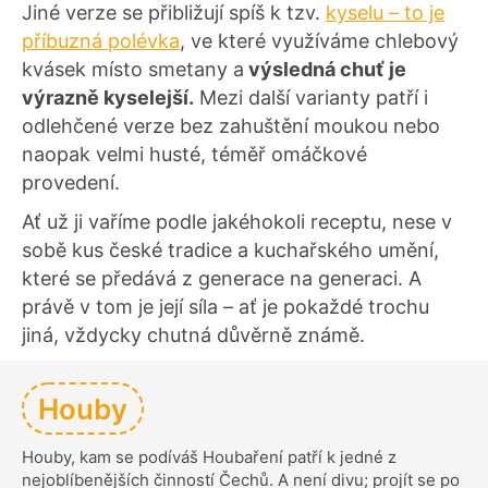
Jiné verze se přibližují spíš k tzv.
kyselu – to je
příbuzná polévka
, ve které využíváme chlebový
kvásek místo smetany a
výsledná chuť je
výrazně kyselejší.
Mezi další varianty patří i
odlehčené verze bez zahuštění moukou nebo
naopak velmi husté, téměř omáčkové
provedení.
Ať už ji vaříme podle jakéhokoli receptu, nese v
sobě kus české tradice a kuchařského umění,
které se předává z generace na generaci. A
právě v tom je její síla – ať je pokaždé trochu
jiná, vždycky chutná důvěrně známě.
Houby
Houby, kam se podíváš Houbaření patří k jedné z
nejoblíbenějších činností Čechů. A není divu; projít se po