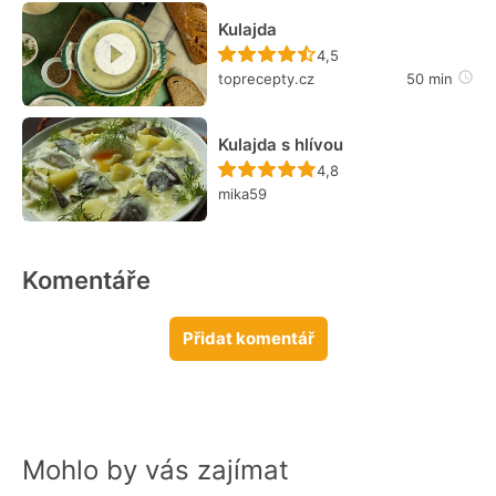
Kulajda
Recept ještě nebyl hodn
4,5
toprecepty.cz
50 min
Kulajda s hlívou
Recept ještě nebyl hodn
4,8
mika59
Komentáře
Přidat komentář
Mohlo by vás zajímat