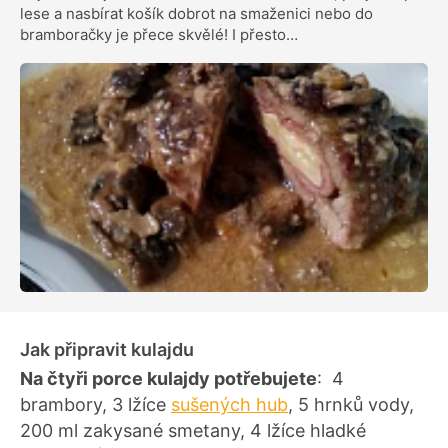
lese a nasbírat košík dobrot na smaženici nebo do
bramboračky je přece skvělé! I přesto…
Jak připravit kulajdu
Na čtyři porce kulajdy potřebujete
: 4
brambory, 3 lžíce
sušených hub
, 5 hrnků vody,
200 ml zakysané smetany, 4 lžíce hladké