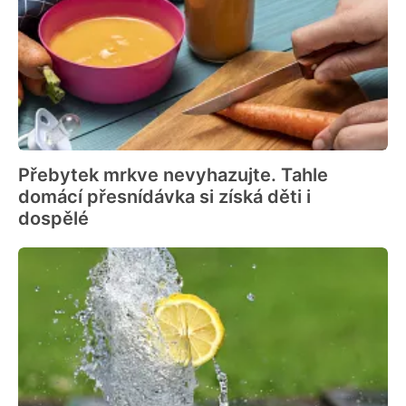
Přebytek mrkve nevyhazujte. Tahle
domácí přesnídávka si získá děti i
dospělé