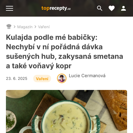
Moje akt
Přejít
Menu
na
vyhledávání
Magazín
Vaření
Nacházíte
se
Kulajda podle mé babičky:
zde:
Nechybí v ní pořádná dávka
sušených hub, zakysaná smetana
a také voňavý kopr
Lucie Cermanová
23. 6. 2025
Vaření