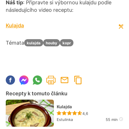
Náš tip
: Připravte si výbornou kulajdu podle
následujícího video receptu:
Kulajda
Témata
kulajda
houby
kopr
Recepty k tomuto článku
Kulajda
Recept ještě nebyl hodn
4,6
Estulinka
55 min