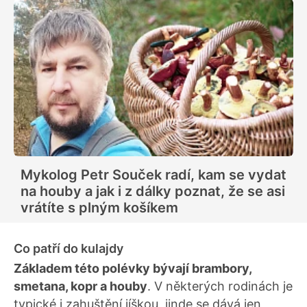
Mykolog Petr Souček radí, kam se vydat
na houby a jak i z dálky poznat, že se asi
vrátíte s plným košíkem
Co patří do kulajdy
Základem této polévky bývají brambory,
smetana, kopr a houby
. V některých rodinách je
typické i zahuštění jíškou, jinde se dává jen