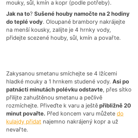
mouky, sůl, kmín a kopr (podle potřeby).
Jak na to
?
Sušené houby namočte na 2 hodiny
do teplé vody
. Oloupané brambory nakrájejte
na menší kousky, zalijte je 4 hrnky vody,
přidejte scezené houby, sůl, kmín a povařte.
Zakysanou smetanu smíchejte se 4 lžícemi
hladké mouky a 1 hrnkem studené vody.
Asi po
patnácti minutách polévku odstavte
, přes sítko
přilijte zahuštěnou smetanu a pečlivě
rozmíchejte. Přiveďte k varu a ještě
přibližně 20
minut povařte.
Před koncem varu můžete
do
kulajdy přidat
najemno nakrájený kopr a už
nevařte.