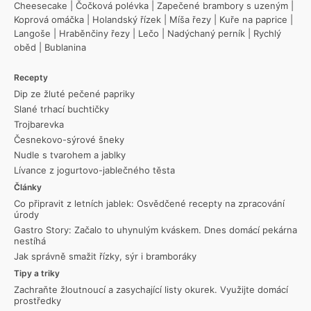
Cheesecake
|
Čočková polévka
|
Zapečené brambory s uzeným
|
Koprová omáčka
|
Holandský řízek
|
Míša řezy
|
Kuře na paprice
|
Langoše
|
Hraběnčiny řezy
|
Lečo
|
Nadýchaný perník
|
Rychlý
oběd
|
Bublanina
Recepty
Dip ze žluté pečené papriky
Slané trhací buchtičky
Trojbarevka
Česnekovo-sýrové šneky
Nudle s tvarohem a jablky
Lívance z jogurtovo-jablečného těsta
Články
Co připravit z letních jablek: Osvědčené recepty na zpracování
úrody
Gastro Story: Začalo to uhynulým kváskem. Dnes domácí pekárna
nestíhá
Jak správně smažit řízky, sýr i bramboráky
Tipy a triky
Zachraňte žloutnoucí a zasychající listy okurek. Využijte domácí
prostředky