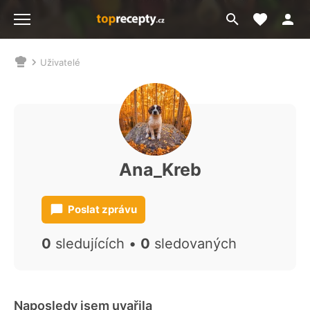
Moje akt
Přejít
Menu
na
vyhledávání
Uživatelé
Nacházíte
se
zde:
Ana_Kreb
Poslat zprávu
0
sledujících •
0
sledovaných
Naposledy jsem uvařila