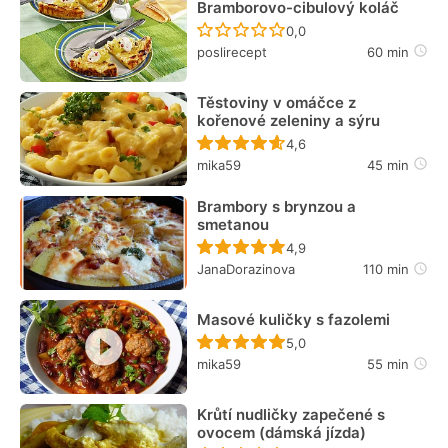
Bramborovo-cibulový koláč
Recept ještě nebyl hodn
0,0
poslirecept
60 min
Těstoviny v omáčce z
kořenové zeleniny a sýru
Recept ještě nebyl hodn
4,6
mika59
45 min
Brambory s brynzou a
smetanou
Recept ještě nebyl hodn
4,9
JanaDorazinova
110 min
Masové kuličky s fazolemi
Recept ještě nebyl hodn
5,0
mika59
55 min
Krůtí nudličky zapečené s
ovocem (dámská jízda)