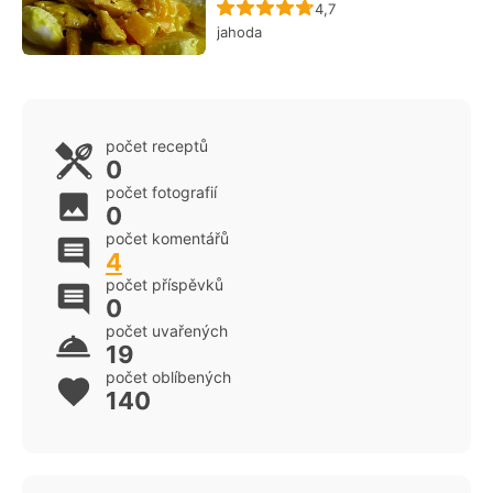
Recept ještě nebyl hodn
4,7
jahoda
počet receptů
0
počet fotografií
0
počet komentářů
4
počet příspěvků
0
počet uvařených
19
počet oblíbených
140