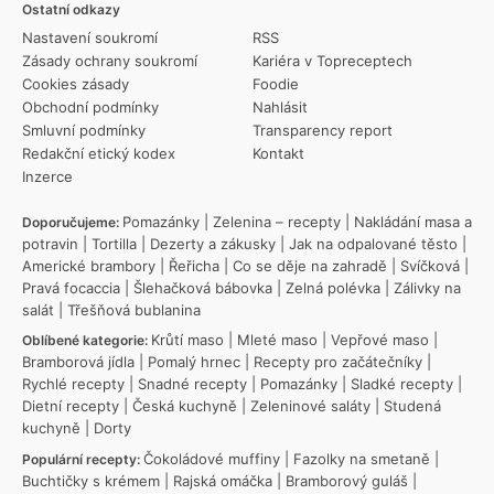
Ostatní odkazy
Nastavení soukromí
RSS
Zásady ochrany soukromí
Kariéra v Topreceptech
Cookies zásady
Foodie
Obchodní podmínky
Nahlásit
Smluvní podmínky
Transparency report
Redakční etický kodex
Kontakt
Inzerce
Pomazánky
|
Zelenina – recepty
|
Nakládání masa a
Doporučujeme:
potravin
|
Tortilla
|
Dezerty a zákusky
|
Jak na odpalované těsto
|
Americké brambory
|
Řeřicha
|
Co se děje na zahradě
|
Svíčková
|
Pravá focaccia
|
Šlehačková bábovka
|
Zelná polévka
|
Zálivky na
salát
|
Třešňová bublanina
Krůtí maso
|
Mleté maso
|
Vepřové maso
|
Oblíbené kategorie:
Bramborová jídla
|
Pomalý hrnec
|
Recepty pro začátečníky
|
Rychlé recepty
|
Snadné recepty
|
Pomazánky
|
Sladké recepty
|
Dietní recepty
|
Česká kuchyně
|
Zeleninové saláty
|
Studená
kuchyně
|
Dorty
Čokoládové muffiny
|
Fazolky na smetaně
|
Populární recepty:
Buchtičky s krémem
|
Rajská omáčka
|
Bramborový guláš
|