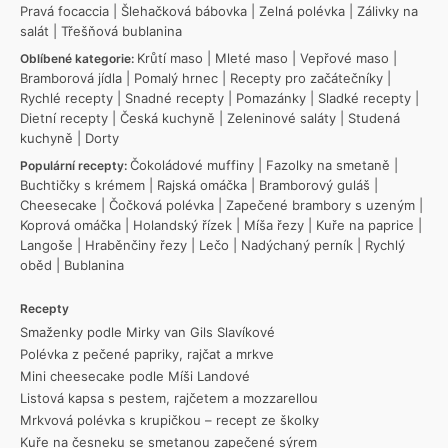
Pravá focaccia
|
Šlehačková bábovka
|
Zelná polévka
|
Zálivky na
salát
|
Třešňová bublanina
Krůtí maso
|
Mleté maso
|
Vepřové maso
|
Oblíbené kategorie:
Bramborová jídla
|
Pomalý hrnec
|
Recepty pro začátečníky
|
Rychlé recepty
|
Snadné recepty
|
Pomazánky
|
Sladké recepty
|
Dietní recepty
|
Česká kuchyně
|
Zeleninové saláty
|
Studená
kuchyně
|
Dorty
Čokoládové muffiny
|
Fazolky na smetaně
|
Populární recepty:
Buchtičky s krémem
|
Rajská omáčka
|
Bramborový guláš
|
Cheesecake
|
Čočková polévka
|
Zapečené brambory s uzeným
|
Koprová omáčka
|
Holandský řízek
|
Míša řezy
|
Kuře na paprice
|
Langoše
|
Hraběnčiny řezy
|
Lečo
|
Nadýchaný perník
|
Rychlý
oběd
|
Bublanina
Recepty
Smaženky podle Mirky van Gils Slavíkové
Polévka z pečené papriky, rajčat a mrkve
Mini cheesecake podle Míši Landové
Listová kapsa s pestem, rajčetem a mozzarellou
Mrkvová polévka s krupičkou – recept ze školky
Kuře na česneku se smetanou zapečené sýrem