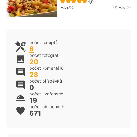
Recept ještě nebyl hodn
4,9
mika59
45 min
počet receptů
6
počet fotografií
20
počet komentářů
28
počet příspěvků
0
počet uvařených
19
počet oblíbených
671