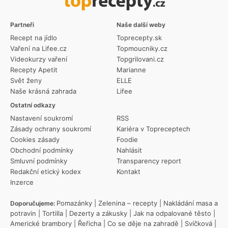
Partneři
Naše další weby
Recept na jídlo
Toprecepty.sk
Vaření na Lifee.cz
Topmoucniky.cz
Videokurzy vaření
Topgrilovani.cz
Recepty Apetit
Marianne
Svět ženy
ELLE
Naše krásná zahrada
Lifee
Ostatní odkazy
Nastavení soukromí
RSS
Zásady ochrany soukromí
Kariéra v Topreceptech
Cookies zásady
Foodie
Obchodní podmínky
Nahlásit
Smluvní podmínky
Transparency report
Redakční etický kodex
Kontakt
Inzerce
Pomazánky
|
Zelenina – recepty
|
Nakládání masa a
Doporučujeme:
potravin
|
Tortilla
|
Dezerty a zákusky
|
Jak na odpalované těsto
|
Americké brambory
|
Řeřicha
|
Co se děje na zahradě
|
Svíčková
|