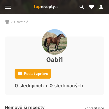
Moje akt
Přejít
Menu
na
vyhledávání
Uživatelé
Nacházíte
se
zde:
Gabi1
Poslat zprávu
0
sledujících •
0
sledovaných
Nejnovější recepty
Zobrazit více