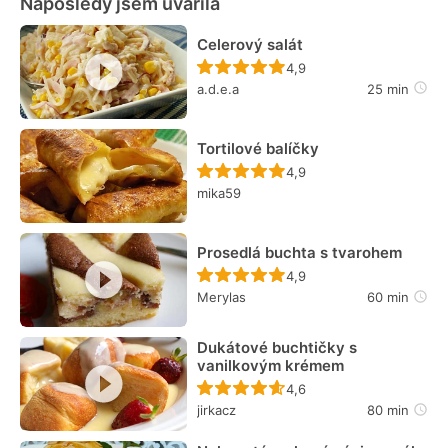
Naposledy jsem uvařila
Celerový salát
Recept ještě nebyl hodn
4,9
a.d.e.a
25 min
Tortilové balíčky
Recept ještě nebyl hodn
4,9
mika59
Prosedlá buchta s tvarohem
Recept ještě nebyl hodn
4,9
Merylas
60 min
Dukátové buchtičky s
vanilkovým krémem
Recept ještě nebyl hodn
4,6
jirkacz
80 min