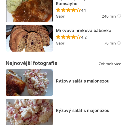
Ramsayho
Recept ještě nebyl hodn
4,1
Gabi1
240 min
Mrkvová hrnková bábovka
Recept ještě nebyl hodn
4,2
Gabi1
70 min
Nejnovější fotografie
Zobrazit více
Rýžový salát s majonézou
Rýžový salát s majonézou