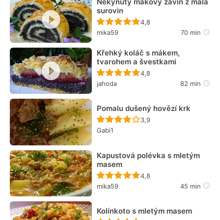
Nekynutý makový závin z mála
surovin
Recept ještě nebyl hodn
4,8
mika59
70 min
Křehký koláč s mákem,
tvarohem a švestkami
Recept ještě nebyl hodn
4,8
jahoda
82 min
Pomalu dušený hovězí krk
Recept ještě nebyl hodn
3,9
Gabi1
Kapustová polévka s mletým
masem
Recept ještě nebyl hodn
4,8
mika59
45 min
Kolínkoto s mletým masem