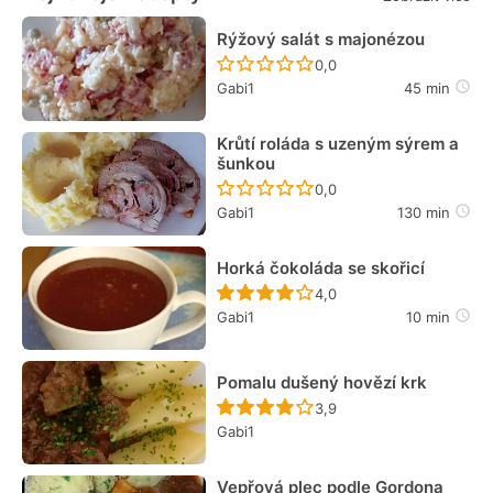
Rýžový salát s majonézou
Recept ještě nebyl hodn
0,0
Gabi1
45 min
Krůtí roláda s uzeným sýrem a
šunkou
Recept ještě nebyl hodn
0,0
Gabi1
130 min
Horká čokoláda se skořicí
Recept ještě nebyl hodn
4,0
Gabi1
10 min
Pomalu dušený hovězí krk
Recept ještě nebyl hodn
3,9
Gabi1
Vepřová plec podle Gordona