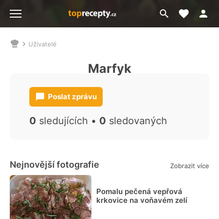
Moje akt
Přejít
Menu
na
vyhledávání
Uživatelé
Nacházíte
se
Marfyk
zde:
Poslat zprávu
0
sledujících •
0
sledovaných
Nejnovější fotografie
Zobrazit více
Pomalu pečená vepřová
krkovice na voňavém zelí