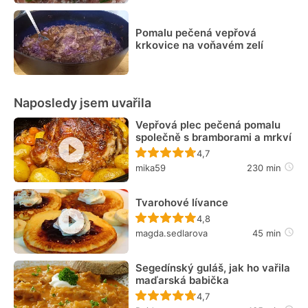
Pomalu pečená vepřová
krkovice na voňavém zelí
Naposledy jsem uvařila
Vepřová plec pečená pomalu
společně s bramborami a mrkví
Recept ještě nebyl hodn
4,7
mika59
230 min
Tvarohové lívance
Recept ještě nebyl hodn
4,8
magda.sedlarova
45 min
Segedínský guláš, jak ho vařila
maďarská babička
Recept ještě nebyl hodn
4,7