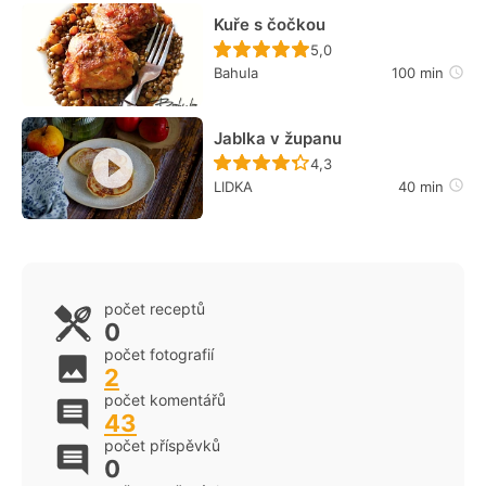
Kuře s čočkou
Recept ještě nebyl hodn
5,0
Bahula
100 min
Jablka v županu
Recept ještě nebyl hodn
4,3
LIDKA
40 min
počet receptů
0
počet fotografií
2
počet komentářů
43
počet příspěvků
0