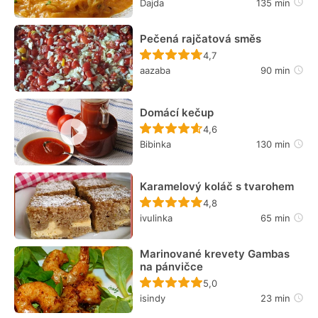
Dajda
135 min
Pečená rajčatová směs
Recept ještě nebyl hodn
4,7
aazaba
90 min
Domácí kečup
Recept ještě nebyl hodn
4,6
Bibinka
130 min
Karamelový koláč s tvarohem
Recept ještě nebyl hodn
4,8
ivulinka
65 min
Marinované krevety Gambas
na pánvičce
Recept ještě nebyl hodn
5,0
isindy
23 min