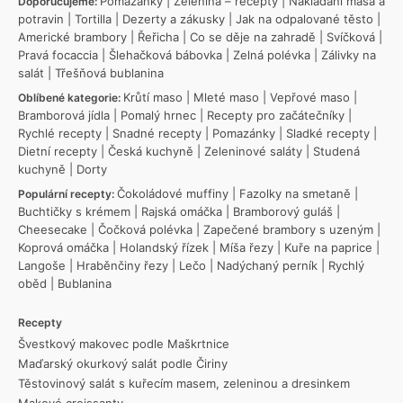
Pomazánky
|
Zelenina – recepty
|
Nakládání masa a
Doporučujeme:
potravin
|
Tortilla
|
Dezerty a zákusky
|
Jak na odpalované těsto
|
Americké brambory
|
Řeřicha
|
Co se děje na zahradě
|
Svíčková
|
Pravá focaccia
|
Šlehačková bábovka
|
Zelná polévka
|
Zálivky na
salát
|
Třešňová bublanina
Krůtí maso
|
Mleté maso
|
Vepřové maso
|
Oblíbené kategorie:
Bramborová jídla
|
Pomalý hrnec
|
Recepty pro začátečníky
|
Rychlé recepty
|
Snadné recepty
|
Pomazánky
|
Sladké recepty
|
Dietní recepty
|
Česká kuchyně
|
Zeleninové saláty
|
Studená
kuchyně
|
Dorty
Čokoládové muffiny
|
Fazolky na smetaně
|
Populární recepty:
Buchtičky s krémem
|
Rajská omáčka
|
Bramborový guláš
|
Cheesecake
|
Čočková polévka
|
Zapečené brambory s uzeným
|
Koprová omáčka
|
Holandský řízek
|
Míša řezy
|
Kuře na paprice
|
Langoše
|
Hraběnčiny řezy
|
Lečo
|
Nadýchaný perník
|
Rychlý
oběd
|
Bublanina
Recepty
Švestkový makovec podle Maškrtnice
Maďarský okurkový salát podle Čiriny
Těstovinový salát s kuřecím masem, zeleninou a dresinkem