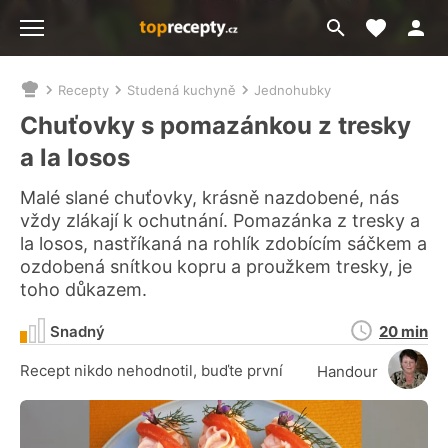
Moje akt
Přejít
Menu
na
vyhledávání
Recepty
Studená kuchyně
Jednohubky
Nacházíte
se
Chuťovky s pomazánkou z tresky
zde:
a la losos
Malé slané chuťovky, krásně nazdobené, nás
vždy zlákají k ochutnání. Pomazánka z tresky a
la losos, nastříkaná na rohlík zdobícím sáčkem a
ozdobená snítkou kopru a proužkem tresky, je
toho důkazem.
Doba
Snadný
20 min
přípravy
Recept nikdo nehodnotil, buďte první
Handour