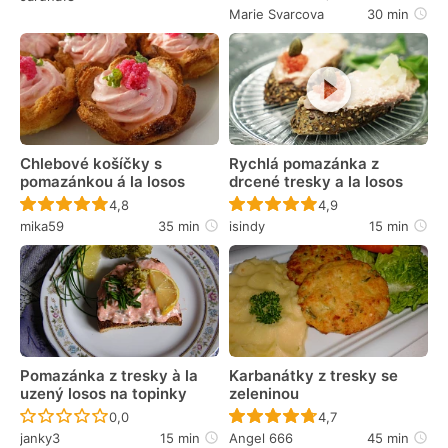
Marie Svarcova
30 min
Chlebové košíčky s
Rychlá pomazánka z
pomazánkou á la losos
drcené tresky a la losos
Recept ještě nebyl hodnocen
Recept ještě nebyl 
4,8
4,9
mika59
35 min
isindy
15 min
Pomazánka z tresky à la
Karbanátky z tresky se
uzený losos na topinky
zeleninou
Recept ještě nebyl hodnocen
Recept ještě nebyl 
0,0
4,7
janky3
15 min
Angel 666
45 min