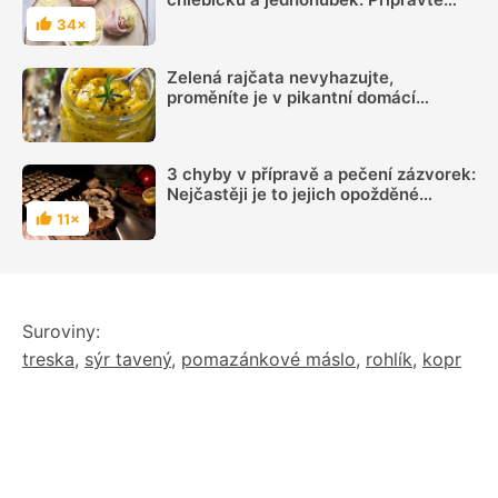
vše chutně a lákavě
34×
Hodnocení
Zelená rajčata nevyhazujte,
proměníte je v pikantní domácí
hořčici. Hotovou ji máte za 20 minut
3 chyby v přípravě a pečení zázvorek:
Nejčastěji je to jejich opožděné
pečení
11×
Hodnocení
Suroviny:
treska
,
sýr tavený
,
pomazánkové máslo
,
rohlík
,
kopr