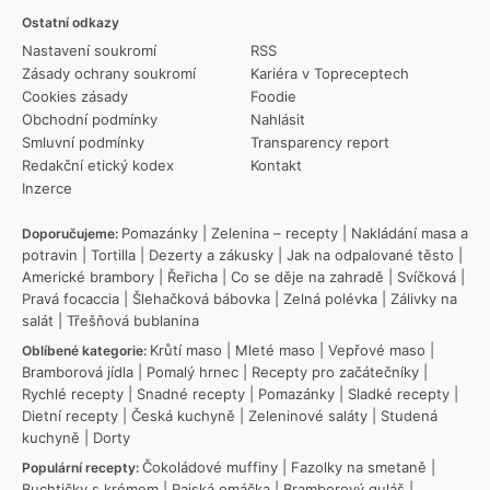
Ostatní odkazy
Nastavení soukromí
RSS
Zásady ochrany soukromí
Kariéra v Topreceptech
Cookies zásady
Foodie
Obchodní podmínky
Nahlásit
Smluvní podmínky
Transparency report
Redakční etický kodex
Kontakt
Inzerce
Pomazánky
|
Zelenina – recepty
|
Nakládání masa a
Doporučujeme:
potravin
|
Tortilla
|
Dezerty a zákusky
|
Jak na odpalované těsto
|
Americké brambory
|
Řeřicha
|
Co se děje na zahradě
|
Svíčková
|
Pravá focaccia
|
Šlehačková bábovka
|
Zelná polévka
|
Zálivky na
salát
|
Třešňová bublanina
Krůtí maso
|
Mleté maso
|
Vepřové maso
|
Oblíbené kategorie:
Bramborová jídla
|
Pomalý hrnec
|
Recepty pro začátečníky
|
Rychlé recepty
|
Snadné recepty
|
Pomazánky
|
Sladké recepty
|
Dietní recepty
|
Česká kuchyně
|
Zeleninové saláty
|
Studená
kuchyně
|
Dorty
Čokoládové muffiny
|
Fazolky na smetaně
|
Populární recepty:
Buchtičky s krémem
|
Rajská omáčka
|
Bramborový guláš
|