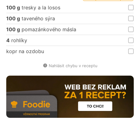
porce
porce
100 g
tresky a la losos
100 g
taveného sýra
100 g
pomazánkového másla
4
rohlíky
kopr na ozdobu
Nahlásit chybu v receptu