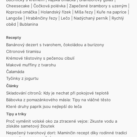
Cheesecake
|
Čočková polévka
|
Zapečené brambory s uzeným
|
Koprová omáčka
|
Holandský řízek
|
Míša řezy
|
Kuře na paprice
|
Langoše
|
Hraběnčiny řezy
|
Lečo
|
Nadýchaný perník
|
Rychlý
oběd
|
Bublanina
Recepty
Banánový dezert s tvarohem, čokoládou a burizony
Citronové tiramisu
Krémové těstoviny s pečenou cibulí
Makové muffiny z tvarohu
Čalamáda
Tyčinky z jogurtu
Články
Skladování citronů: Kdy je nechat při pokojové teplotě
Bábovka z pomazánkového másla: Tipy na vláčné těsto
Které druhy paprik jsou nejlepší do leča
Tipy a triky
Proč vyměnit volské oko za ztracené vejce: Zkuste vodu a
získáte sametový žloutek
Nepečený tvarohový dort: Maminčin recept díky rodinné tradici