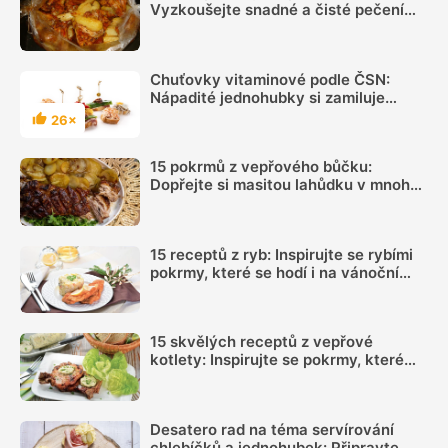
Vyzkoušejte snadné a čisté pečení
plné chuti
Chuťovky vitaminové podle ČSN:
Nápadité jednohubky si zamiluje
každá návštěva
26×
Hodnocení
15 pokrmů z vepřového bůčku:
Dopřejte si masitou lahůdku v mnoha
podobách
15 receptů z ryb: Inspirujte se rybími
pokrmy, které se hodí i na vánoční
hostinu
15 skvělých receptů z vepřové
kotlety: Inspirujte se pokrmy, které
vás nezklamou
Desatero rad na téma servírování
chlebíčků a jednohubek: Připravte