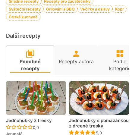
Snadné recepty
Recepty pro začátečníky
Sváteční recepty
Grilování a BBQ
Večírky a oslavy
Kopr
Česká kuchyně
Další recepty
Podobné
Recepty autora
Podle
recepty
kategorie
Jednohubky z tresky
Jednohubky s pomazánkou
z drcené tresky
Recept ještě nebyl hodnocen
0,0
Recept ještě nebyl 
5,0
Jaruna18