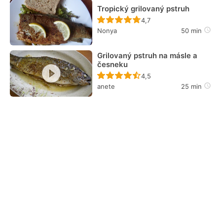
Tropický grilovaný pstruh
Recept ještě nebyl hodn
4,7
Nonya
50 min
Grilovaný pstruh na másle a
česneku
Recept ještě nebyl hodn
4,5
anete
25 min