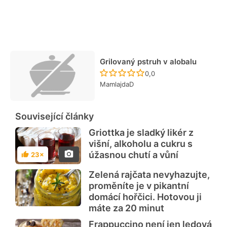
Grilovaný pstruh v alobalu
Recept ještě nebyl hodn
0,0
MamlajdaD
Související články
Griottka je sladký likér z
višní, alkoholu a cukru s
úžasnou chutí a vůní
23×
Hodnocení
Zelená rajčata nevyhazujte,
proměníte je v pikantní
domácí hořčici. Hotovou ji
máte za 20 minut
Frappuccino není jen ledová