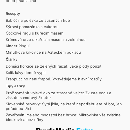
oběd
|
Bublanina
Recepty
Babiččina polévka ze sušených hub
Sýrová pomazánka s cuketou
Čočkové ragú s kuřecím masem
Krémové orzo s kuřecím masem a zeleninou
Kinder Pingui
Minutková krkovice na Aztéckém pokladu
Články
Domácí hořčice ze zelených rajčat: Jaké plody použít
Kolik kávy denně vypít
Frappuccino není frappé. Vysvětlujeme hlavní rozdíly
Tipy a triky
Proč vyměnit volské oko za ztracené vejce: Zkuste vodu a
získáte sametový žloutek
Slovenské prívarky: Sytá jídla, na která nepotřebujete příbor, jen
pořádnou lžíci
Zavařování malého množství bez hrnce: Mikrovlnka vše zvládne
bleskově a bez dřiny