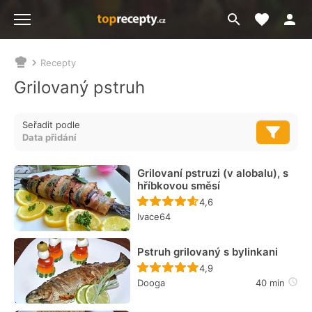
Moje akt
Přejít
Menu
na
vyhledávání
Recepty
Nacházíte
se
Grilovaný pstruh
zde:
Seřadit podle
Grilovaní pstruzi (v alobalu), s
hříbkovou směsí
Recept ještě nebyl hodn
4,6
Ivace64
Pstruh grilovaný s bylinkani
Recept ještě nebyl hodn
4,9
Dooga
40 min