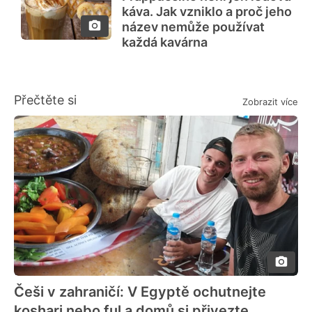
káva. Jak vzniklo a proč jeho
název nemůže používat
každá kavárna
Přečtěte si
Zobrazit více
Češi v zahraničí: V Egyptě ochutnejte
koshari nebo ful a domů si přivezte