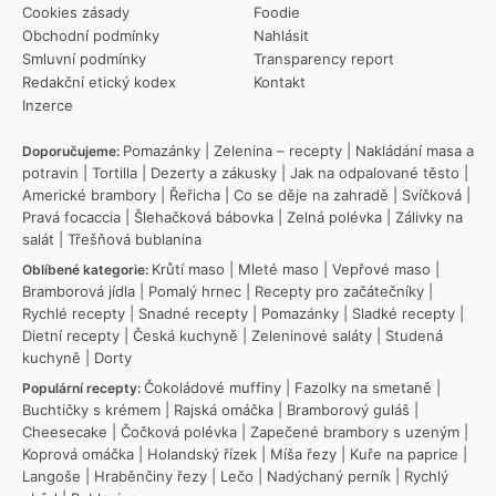
Cookies zásady
Foodie
Obchodní podmínky
Nahlásit
Smluvní podmínky
Transparency report
Redakční etický kodex
Kontakt
Inzerce
Pomazánky
|
Zelenina – recepty
|
Nakládání masa a
Doporučujeme:
potravin
|
Tortilla
|
Dezerty a zákusky
|
Jak na odpalované těsto
|
Americké brambory
|
Řeřicha
|
Co se děje na zahradě
|
Svíčková
|
Pravá focaccia
|
Šlehačková bábovka
|
Zelná polévka
|
Zálivky na
salát
|
Třešňová bublanina
Krůtí maso
|
Mleté maso
|
Vepřové maso
|
Oblíbené kategorie:
Bramborová jídla
|
Pomalý hrnec
|
Recepty pro začátečníky
|
Rychlé recepty
|
Snadné recepty
|
Pomazánky
|
Sladké recepty
|
Dietní recepty
|
Česká kuchyně
|
Zeleninové saláty
|
Studená
kuchyně
|
Dorty
Čokoládové muffiny
|
Fazolky na smetaně
|
Populární recepty:
Buchtičky s krémem
|
Rajská omáčka
|
Bramborový guláš
|
Cheesecake
|
Čočková polévka
|
Zapečené brambory s uzeným
|
Koprová omáčka
|
Holandský řízek
|
Míša řezy
|
Kuře na paprice
|
Langoše
|
Hraběnčiny řezy
|
Lečo
|
Nadýchaný perník
|
Rychlý