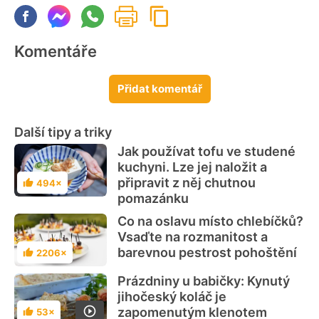
Komentáře
Přidat komentář
Další tipy a triky
Jak používat tofu ve studené
kuchyni. Lze jej naložit a
připravit z něj chutnou
494×
Hodnocení
pomazánku
Co na oslavu místo chlebíčků?
Vsaďte na rozmanitost a
barevnou pestrost pohoštění
2206×
Hodnocení
Prázdniny u babičky: Kynutý
jihočeský koláč je
zapomenutým klenotem
53×
Hodnocení