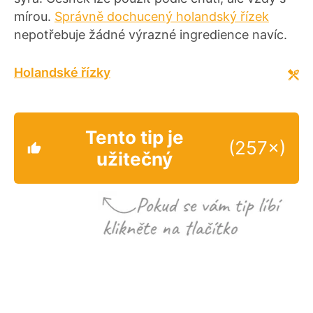
mírou.
Správně dochucený holandský řízek
nepotřebuje žádné výrazné ingredience navíc.
Holandské řízky
Tento tip je
(257×)
užitečný