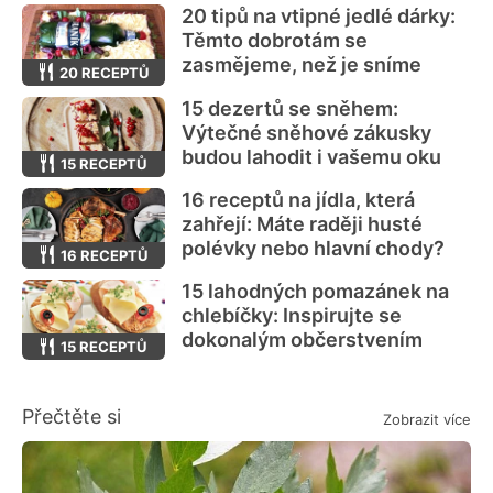
20 tipů na vtipné jedlé dárky:
Těmto dobrotám se
zasmějeme, než je sníme
20 RECEPTŮ
15 dezertů se sněhem:
Výtečné sněhové zákusky
budou lahodit i vašemu oku
15 RECEPTŮ
16 receptů na jídla, která
zahřejí: Máte raději husté
polévky nebo hlavní chody?
16 RECEPTŮ
15 lahodných pomazánek na
chlebíčky: Inspirujte se
dokonalým občerstvením
15 RECEPTŮ
Přečtěte si
Zobrazit více