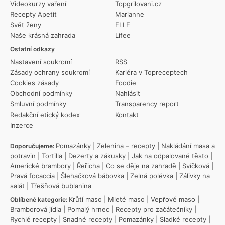
Videokurzy vaření
Topgrilovani.cz
Recepty Apetit
Marianne
Svět ženy
ELLE
Naše krásná zahrada
Lifee
Ostatní odkazy
Nastavení soukromí
RSS
Zásady ochrany soukromí
Kariéra v Topreceptech
Cookies zásady
Foodie
Obchodní podmínky
Nahlásit
Smluvní podmínky
Transparency report
Redakční etický kodex
Kontakt
Inzerce
Pomazánky
|
Zelenina – recepty
|
Nakládání masa a
Doporučujeme:
potravin
|
Tortilla
|
Dezerty a zákusky
|
Jak na odpalované těsto
|
Americké brambory
|
Řeřicha
|
Co se děje na zahradě
|
Svíčková
|
Pravá focaccia
|
Šlehačková bábovka
|
Zelná polévka
|
Zálivky na
salát
|
Třešňová bublanina
Krůtí maso
|
Mleté maso
|
Vepřové maso
|
Oblíbené kategorie:
Bramborová jídla
|
Pomalý hrnec
|
Recepty pro začátečníky
|
Rychlé recepty
|
Snadné recepty
|
Pomazánky
|
Sladké recepty
|