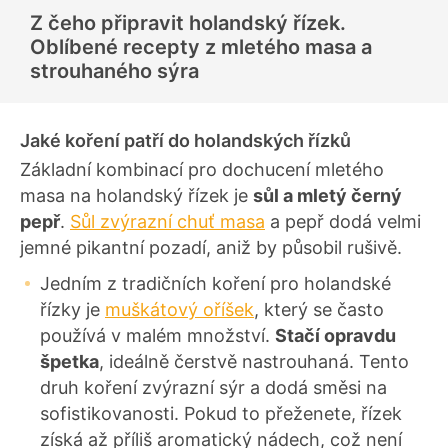
d
Z čeho připravit holandský řízek.
n
o
Oblíbené recepty z mletého masa a
c
e
strouhaného sýra
n
í
Jaké koření patří do holandských řízků
Základní kombinací pro dochucení mletého
masa na holandský řízek je
sůl a mletý černý
pepř
.
Sůl zvýrazní chuť masa
a pepř dodá velmi
jemné pikantní pozadí, aniž by působil rušivě.
Jedním z tradičních koření pro holandské
řízky je
muškátový oříšek
, který se často
používá v malém množství.
Stačí opravdu
špetka
, ideálně čerstvě nastrouhaná. Tento
druh koření zvýrazní sýr a dodá směsi na
sofistikovanosti. Pokud to přeženete, řízek
získá až příliš aromatický nádech, což není