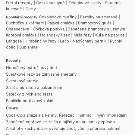
Dietní recepty
|
Česká kuchyně
|
Zeleninové saláty
|
Studená
kuchyně
|
Dorty
Čokoládové muffiny
|
Fazolky na smetaně
|
Populární recepty:
Buchtičky s krémem
|
Rajská omáčka
|
Bramborový guláš
|
Cheesecake
|
Čočková polévka
|
Zapečené brambory s uzeným
|
Koprová omáčka
|
Holandský řízek
|
Míša řezy
|
Kuře na paprice
|
Langoše
|
Hraběnčiny řezy
|
Lečo
|
Nadýchaný perník
|
Rychlý
oběd
|
Bublanina
Recepty
Nepečený ostružinový dort
Švestkové řezy ze zakysané smetany
Švestková nutela
Salát s burratou a balzamikem
Šátečky z rychlého těsta
Babiččin borůvkový koláč
Články
Coca-Cola zmizela z Penny. Řetězec ji nahradil jinými limonádami
Zapečené vepřové se zelím a rajčaty na bulharský způsob
Alkohol v kuchyni: Jak ovlivňuje chuť, vůni a přípravu pokrmů