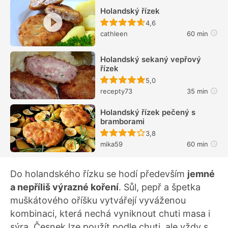
Holandský řízek
Recept ještě nebyl hodn
4,6
cathleen
60 min
Holandský sekaný vepřový
řízek
Recept ještě nebyl hodn
5,0
recepty73
35 min
Holandský řízek pečený s
bramborami
Recept ještě nebyl hodn
3,8
mika59
60 min
Do holandského řízku se hodí především
jemné
a nepříliš výrazné koření
. Sůl, pepř a špetka
muškátového oříšku vytvářejí vyváženou
kombinaci, která nechá vyniknout chuti masa i
sýra. Česnek lze použít podle chuti, ale vždy s