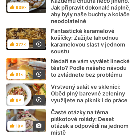
Každému chutná něco jiného.
Jak připravit dokonalé náplně,
939×
Hodnocení
aby byly naše buchty a koláče
neodolatelné
Fantastické karamelové
košíčky: Zažijte lahodnou
karamelovou slast v jednom
377×
Hodnocení
soustu
Nedaří se vám vyválet linecké
těsto? Podle našeho návodu
to zvládnete bez problému
61×
Hodnocení
Vrstvený salát ve sklenici:
Oběd plný barevné zeleniny
využijete na piknik i do práce
8×
Hodnocení
Časté otázky na téma
piškotové rolády: Deset
otázek a odpovědí na jednom
18×
Hodnocení
místě