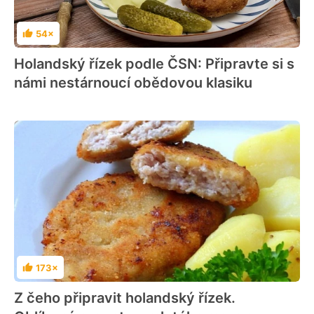
54×
Hodnocení
Holandský řízek podle ČSN: Připravte si s
námi nestárnoucí obědovou klasiku
173×
Hodnocení
Z čeho připravit holandský řízek.