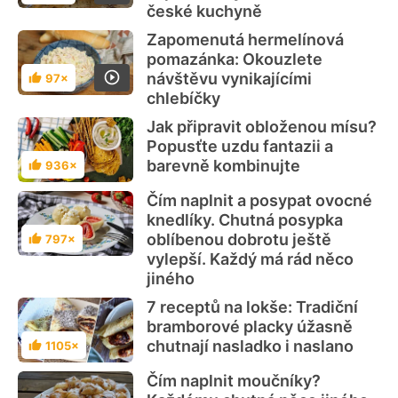
české kuchyně
Zapomenutá hermelínová
pomazánka: Okouzlete
návštěvu vynikajícími
97×
Hodnocení
chlebíčky
Jak připravit obloženou mísu?
Popusťte uzdu fantazii a
barevně kombinujte
936×
Hodnocení
Čím naplnit a posypat ovocné
knedlíky. Chutná posypka
oblíbenou dobrotu ještě
797×
Hodnocení
vylepší. Každý má rád něco
jiného
7 receptů na lokše: Tradiční
bramborové placky úžasně
chutnají nasladko i naslano
1105×
Hodnocení
Čím naplnit moučníky?