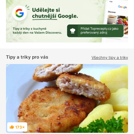
Tipy a triky pro vás
Všechny tipy a triky
173×
H
o