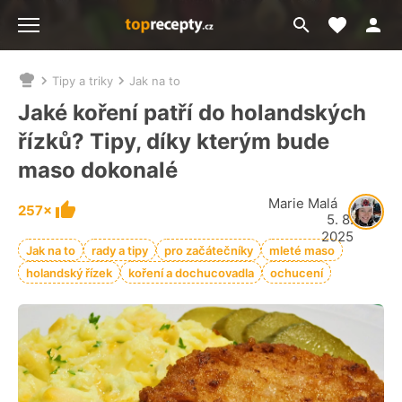
Moje akt
Přejít
Menu
na
vyhledávání
Tipy a triky
Jak na to
Nacházíte
se
Jaké koření patří do holandských
zde:
řízků? Tipy, díky kterým bude
maso dokonalé
Marie Malá
257×
5. 8.
2025
Jak na to
rady a tipy
pro začátečníky
mleté maso
holandský řízek
koření a dochucovadla
ochucení