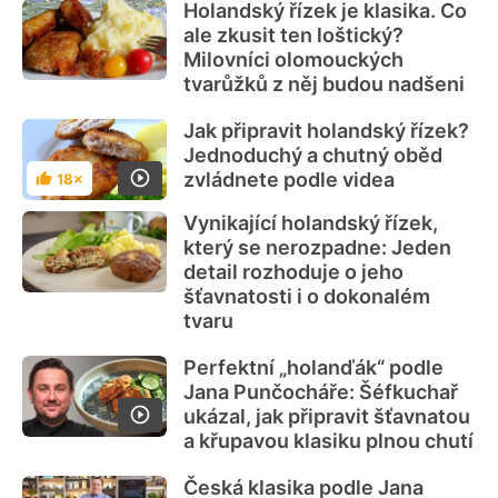
Holandský řízek je klasika. Co
ale zkusit ten loštický?
Milovníci olomouckých
tvarůžků z něj budou nadšeni
Jak připravit holandský řízek?
Jednoduchý a chutný oběd
zvládnete podle videa
18×
Hodnocení
Vynikající holandský řízek,
který se nerozpadne: Jeden
detail rozhoduje o jeho
šťavnatosti i o dokonalém
tvaru
Perfektní „holanďák“ podle
Jana Punčocháře: Šéfkuchař
ukázal, jak připravit šťavnatou
a křupavou klasiku plnou chutí
Česká klasika podle Jana