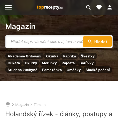
Moje akt
Přejít
Menu
na
vyhledávání
Magazín
Vyhledávání
Hledat
Akademie Grilování
Okurka
Paprika
Švestky
Cuketa
Okurky
Meruňky
Rajčata
Borůvky
Studená kuchyně
Pomazánka
Omáčky
Sladké pečení
Magazín
Témata
Nacházíte
se
Holandský řízek - články, postupy a
zde: