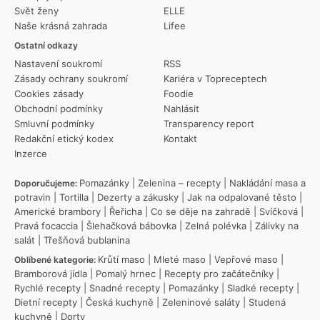
Svět ženy
ELLE
Naše krásná zahrada
Lifee
Ostatní odkazy
Nastavení soukromí
RSS
Zásady ochrany soukromí
Kariéra v Topreceptech
Cookies zásady
Foodie
Obchodní podmínky
Nahlásit
Smluvní podmínky
Transparency report
Redakční etický kodex
Kontakt
Inzerce
Pomazánky
|
Zelenina – recepty
|
Nakládání masa a
Doporučujeme:
potravin
|
Tortilla
|
Dezerty a zákusky
|
Jak na odpalované těsto
|
Americké brambory
|
Řeřicha
|
Co se děje na zahradě
|
Svíčková
|
Pravá focaccia
|
Šlehačková bábovka
|
Zelná polévka
|
Zálivky na
salát
|
Třešňová bublanina
Krůtí maso
|
Mleté maso
|
Vepřové maso
|
Oblíbené kategorie:
Bramborová jídla
|
Pomalý hrnec
|
Recepty pro začátečníky
|
Rychlé recepty
|
Snadné recepty
|
Pomazánky
|
Sladké recepty
|
Dietní recepty
|
Česká kuchyně
|
Zeleninové saláty
|
Studená
kuchyně
|
Dorty