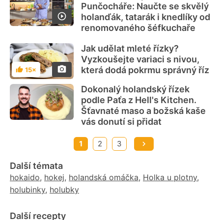
Punčocháře: Naučte se skvělý
holanďák, tatarák i knedlíky od
renomovaného šéfkuchaře
Jak udělat mleté řízky?
Vyzkoušejte variaci s nivou,
která dodá pokrmu správný říz
15×
Hodnocení
Dokonalý holandský řízek
podle Paťa z Hell's Kitchen.
Šťavnaté maso a božská kaše
vás donutí si přidat
1
2
3
Další témata
hokaido
,
hokej
,
holandská omáčka
,
Holka u plotny
,
holubinky
,
holubky
Další recepty