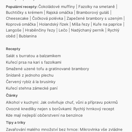
Čokoládové muffiny
|
Fazolky na smetaně
|
Populární recepty:
Buchtičky s krémem
|
Rajská omáčka
|
Bramborový guláš
|
Cheesecake
|
Čočková polévka
|
Zapečené brambory s uzeným
|
Koprová omáčka
|
Holandský řízek
|
Míša řezy
|
Kuře na paprice
|
Langoše
|
Hraběnčiny řezy
|
Lečo
|
Nadýchaný perník
|
Rychlý
oběd
|
Bublanina
Recepty
Salát s burratou a balzamikem
Kuřecí prsa na kari s fazolkami
Smažené uzené tofu a gratinované brambory
Snídaně z jednoho plechu
Červený rybíz á la brusinky
Kuřecí stehna zámecké paní
Články
Alkohol v kuchyni: Jak ovlivňuje chuť, vůni a přípravu pokrmů
Ovocné knedlíky nejen s borůvkami: Rychlý hrnkový recept
Kde mají nejlepší občerstvení na benzince
Tipy a triky
Zavařování malého množství bez hrnce: Mikrovlnka vše zvládne