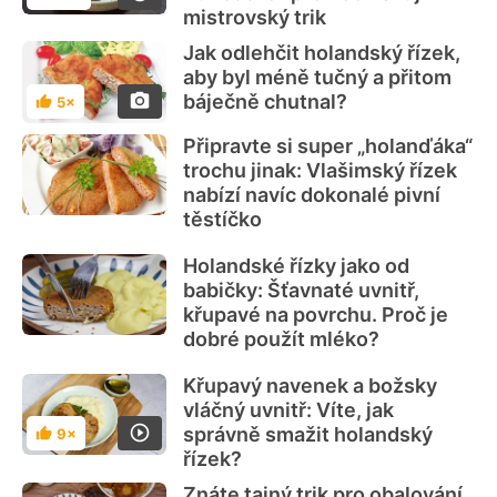
mistrovský trik
Jak odlehčit holandský řízek,
aby byl méně tučný a přitom
báječně chutnal?
5×
Hodnocení
Připravte si super „holanďáka“
trochu jinak: Vlašimský řízek
nabízí navíc dokonalé pivní
těstíčko
Holandské řízky jako od
babičky: Šťavnaté uvnitř,
křupavé na povrchu. Proč je
dobré použít mléko?
Křupavý navenek a božsky
vláčný uvnitř: Víte, jak
správně smažit holandský
9×
Hodnocení
řízek?
Znáte tajný trik pro obalování