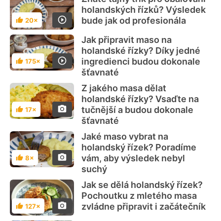
holandských řízků? Výsledek
bude jak od profesionála
20×
Hodnocení
Jak připravit maso na
holandské řízky? Díky jedné
ingredienci budou dokonale
175×
Hodnocení
šťavnaté
Z jakého masa dělat
holandské řízky? Vsaďte na
tučnější a budou dokonale
17×
Hodnocení
šťavnaté
Jaké maso vybrat na
holandský řízek? Poradíme
vám, aby výsledek nebyl
8×
Hodnocení
suchý
Jak se dělá holandský řízek?
Pochoutku z mletého masa
zvládne připravit i začátečník
127×
Hodnocení