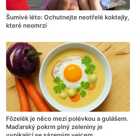
Šumivé léto: Ochutnejte neotřelé koktejly,
které neomrzí
Főzelék je něco mezi polévkou a gulášem.
Maďarský pokrm plný zeleniny je
vynikající se sázeným vejcem