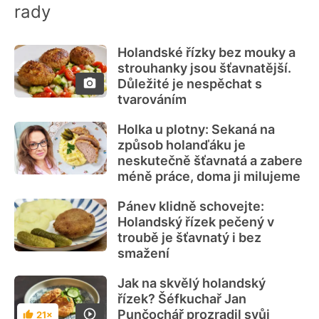
rady
Holandské řízky bez mouky a
strouhanky jsou šťavnatější.
Důležité je nespěchat s
tvarováním
Holka u plotny: Sekaná na
způsob holanďáku je
neskutečně šťavnatá a zabere
méně práce, doma ji milujeme
Pánev klidně schovejte:
Holandský řízek pečený v
troubě je šťavnatý i bez
smažení
Jak na skvělý holandský
řízek? Šéfkuchař Jan
Punčochář prozradil svůj
21×
Hodnocení