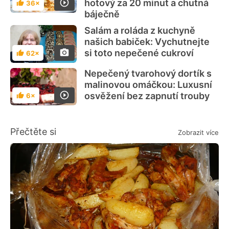
hotový za 20 minut a chutná
36×
Hodnocení
báječně
Salám a roláda z kuchyně
našich babiček: Vychutnejte
si toto nepečené cukroví
62×
Hodnocení
Nepečený tvarohový dortík s
malinovou omáčkou: Luxusní
osvěžení bez zapnutí trouby
6×
Hodnocení
Přečtěte si
Zobrazit více