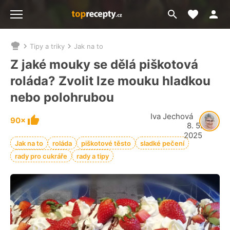
Moje akt
Přejít
Menu
na
vyhledávání
Tipy a triky
Jak na to
Nacházíte
se
Z jaké mouky se dělá piškotová
zde:
roláda? Zvolit lze mouku hladkou
nebo polohrubou
Iva Jechová
90×
8. 5.
2025
Jak na to
roláda
piškotové těsto
sladké pečení
rady pro cukráře
rady a tipy