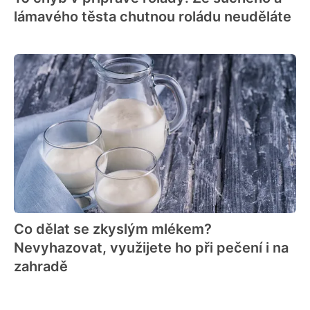
lámavého těsta chutnou roládu neuděláte
Co dělat se zkyslým mlékem?
Nevyhazovat, využijete ho při pečení i na
zahradě