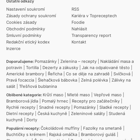
Ostatní odkazy
Nastavení soukromí
RSS
Zásady ochrany soukromí
Kariéra v Topreceptech
Cookies zásady
Foodie
Obchodní podmínky
Nahlásit
Smluvní podmínky
Transparency report
Redakční etický kodex
Kontakt
Inzerce
Pomazánky
|
Zelenina – recepty
|
Nakládání masa a
Doporučujeme:
potravin
|
Tortilla
|
Dezerty a zákusky
|
Jak na odpalované těsto
|
Americké brambory
|
Řeřicha
|
Co se děje na zahradě
|
Svíčková
|
Pravá focaccia
|
Šlehačková bábovka
|
Zelná polévka
|
Zálivky na
salát
|
Třešňová bublanina
Krůtí maso
|
Mleté maso
|
Vepřové maso
|
Oblíbené kategorie:
Bramborová jídla
|
Pomalý hrnec
|
Recepty pro začátečníky
|
Rychlé recepty
|
Snadné recepty
|
Pomazánky
|
Sladké recepty
|
Dietní recepty
|
Česká kuchyně
|
Zeleninové saláty
|
Studená
kuchyně
|
Dorty
Čokoládové muffiny
|
Fazolky na smetaně
|
Populární recepty:
Buchtičky s krémem
|
Rajská omáčka
|
Bramborový guláš
|