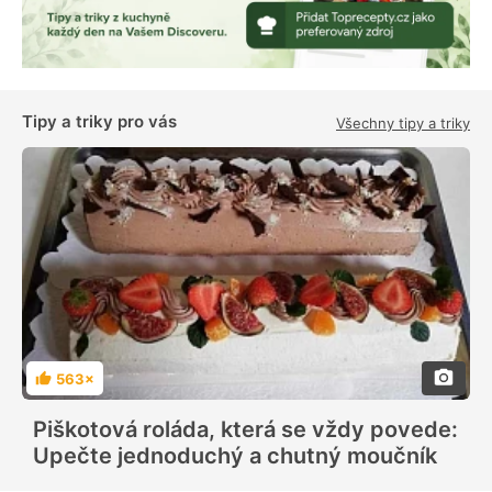
Tipy a triky pro vás
Všechny tipy a triky
563×
H
o
d
Piškotová roláda, která se vždy povede:
n
o
Upečte jednoduchý a chutný moučník
c
e
n