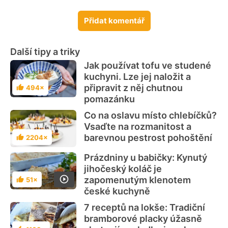
Přidat komentář
Další tipy a triky
Jak používat tofu ve studené
kuchyni. Lze jej naložit a
připravit z něj chutnou
494×
Hodnocení
pomazánku
Co na oslavu místo chlebíčků?
Vsaďte na rozmanitost a
barevnou pestrost pohoštění
2204×
Hodnocení
Prázdniny u babičky: Kynutý
jihočeský koláč je
zapomenutým klenotem
51×
Hodnocení
české kuchyně
7 receptů na lokše: Tradiční
bramborové placky úžasně