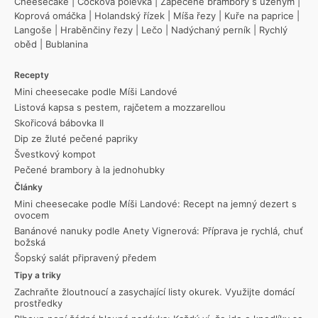
Cheesecake
|
Čočková polévka
|
Zapečené brambory s uzeným
|
Koprová omáčka
|
Holandský řízek
|
Míša řezy
|
Kuře na paprice
|
Langoše
|
Hraběnčiny řezy
|
Lečo
|
Nadýchaný perník
|
Rychlý
oběd
|
Bublanina
Recepty
Mini cheesecake podle Míši Landové
Listová kapsa s pestem, rajčetem a mozzarellou
Skořicová bábovka II
Dip ze žluté pečené papriky
Švestkový kompot
Pečené brambory à la jednohubky
Články
Mini cheesecake podle Míši Landové: Recept na jemný dezert s
ovocem
Banánové nanuky podle Anety Vignerová: Příprava je rychlá, chuť
božská
Šopský salát připravený předem
Tipy a triky
Zachraňte žloutnoucí a zasychající listy okurek. Využijte domácí
prostředky