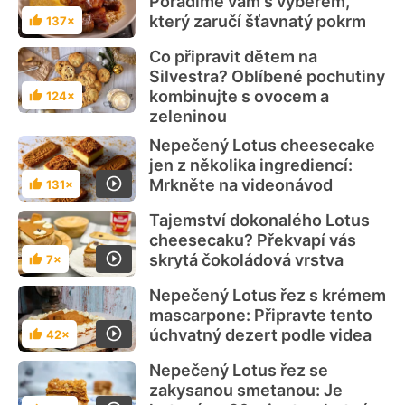
Poradíme vám s výběrem,
který zaručí šťavnatý pokrm
137×
Hodnocení
Co připravit dětem na
Silvestra? Oblíbené pochutiny
kombinujte s ovocem a
124×
Hodnocení
zeleninou
Nepečený Lotus cheesecake
jen z několika ingrediencí:
Mrkněte na videonávod
131×
Hodnocení
Tajemství dokonalého Lotus
cheesecaku? Překvapí vás
skrytá čokoládová vrstva
7×
Hodnocení
Nepečený Lotus řez s krémem
mascarpone: Připravte tento
úchvatný dezert podle videa
42×
Hodnocení
Nepečený Lotus řez se
zakysanou smetanou: Je