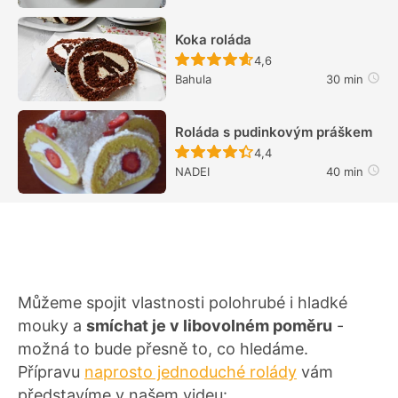
Koka roláda
Recept ještě nebyl hodn
4,6
Bahula
30 min
Roláda s pudinkovým práškem
Recept ještě nebyl hodn
4,4
NADEI
40 min
Můžeme spojit vlastnosti polohrubé i hladké
mouky a
smíchat je v libovolném poměru
-
možná to bude přesně to, co hledáme.
Přípravu
naprosto jednoduché rolády
vám
představíme v našem videu: