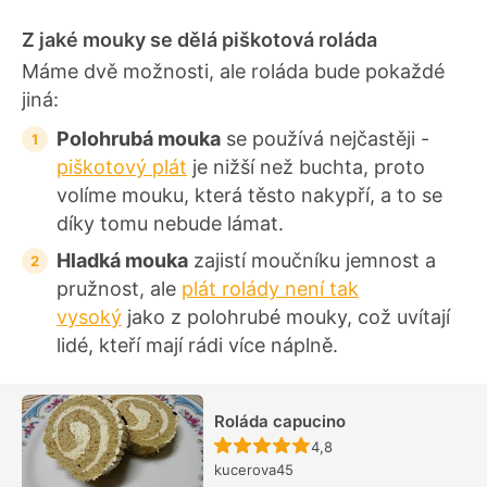
í
Z jaké mouky se dělá piškotová roláda
Máme dvě možnosti, ale roláda bude pokaždé
jiná:
Polohrubá mouka
se používá nejčastěji -
piškotový plát
je nižší než buchta, proto
volíme mouku, která těsto nakypří, a to se
díky tomu nebude lámat.
Hladká mouka
zajistí moučníku jemnost a
pružnost, ale
plát rolády není tak
vysoký
jako z polohrubé mouky, což uvítají
lidé, kteří mají rádi více náplně.
Roláda capucino
Recept ještě nebyl hodn
4,8
kucerova45