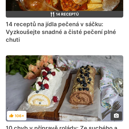
14 RECEPTŮ
14 receptů na jídla pečená v sáčku:
Vyzkoušejte snadné a čisté pečení plné
chuti
106×
Hodnocení
10 chyb v přípravě rolády: Ze suchého a