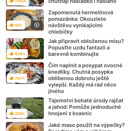
chutnají nasladko i naslano
1103×
Hodnocení
Zapomenutá hermelínová
pomazánka: Okouzlete
návštěvu vynikajícími
95×
Hodnocení
chlebíčky
Jak připravit obloženou mísu?
Popusťte uzdu fantazii a
barevně kombinujte
936×
Hodnocení
Čím naplnit a posypat ovocné
knedlíky. Chutná posypka
oblíbenou dobrotu ještě
797×
Hodnocení
vylepší. Každý má rád něco
jiného
Tajemství bohaté úrody rajčat
a jahod: Pomůže jednoduché
hnojení z kvasnic
228×
Hodnocení
Jaké maso použít na výpečky?