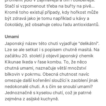
Stačí si vzpomenout třeba na buřty na pivě…
Kromě toho existují případy, kdy hořkost může
být zdravá jako je tomu například u kávy a
čokolády, jež obsahuje celou řadu antioxidantů.
Umami
Japonský název této chuti vyjadřuje "delikátní".
Lze se ale setkat i s popisem chutně masitá. Na
začátku 20. století ji objevil japonský chemik
Kikunae Ikeda v řase kombu. To, že něco
chutná umami, naznačuje větší množství
bílkovin v pokrmu. Obecná chutnost navíc
omezuje další kořenění sloužící k zaoblení jinak
nedokonalé chuti. A s čím se snoubí umami?
Jednoznačně s kyselou chutí, což je patrné
zejména z asijské kuchyně.