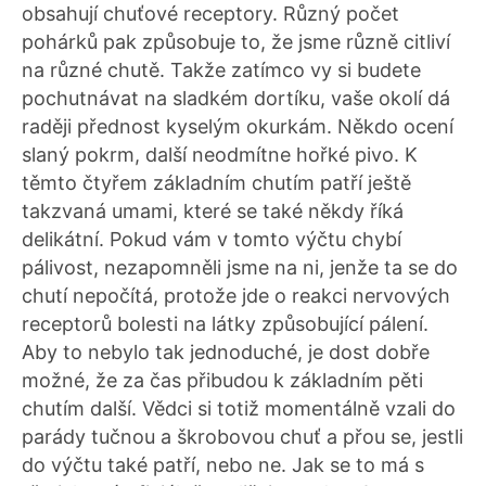
obsahují chuťové receptory. Různý počet
pohárků pak způsobuje to, že jsme různě citliví
na různé chutě. Takže zatímco vy si budete
pochutnávat na sladkém dortíku, vaše okolí dá
raději přednost kyselým okurkám. Někdo ocení
slaný pokrm, další neodmítne hořké pivo. K
těmto čtyřem základním chutím patří ještě
takzvaná umami, které se také někdy říká
delikátní. Pokud vám v tomto výčtu chybí
pálivost, nezapomněli jsme na ni, jenže ta se do
chutí nepočítá, protože jde o reakci nervových
receptorů bolesti na látky způsobující pálení.
Aby to nebylo tak jednoduché, je dost dobře
možné, že za čas přibudou k základním pěti
chutím další. Vědci si totiž momentálně vzali do
parády tučnou a škrobovou chuť a přou se, jestli
do výčtu také patří, nebo ne. Jak se to má s