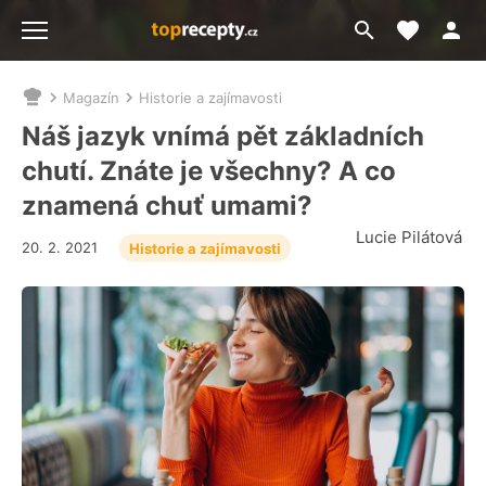
Moje akt
Přejít
Menu
na
vyhledávání
Magazín
Historie a zajímavosti
Nacházíte
se
Náš jazyk vnímá pět základních
zde:
chutí. Znáte je všechny? A co
znamená chuť umami?
Lucie Pilátová
20. 2. 2021
Historie a zajímavosti