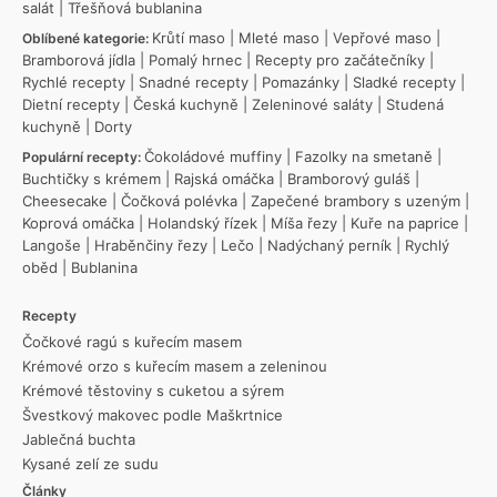
salát
|
Třešňová bublanina
Krůtí maso
|
Mleté maso
|
Vepřové maso
|
Oblíbené kategorie:
Bramborová jídla
|
Pomalý hrnec
|
Recepty pro začátečníky
|
Rychlé recepty
|
Snadné recepty
|
Pomazánky
|
Sladké recepty
|
Dietní recepty
|
Česká kuchyně
|
Zeleninové saláty
|
Studená
kuchyně
|
Dorty
Čokoládové muffiny
|
Fazolky na smetaně
|
Populární recepty:
Buchtičky s krémem
|
Rajská omáčka
|
Bramborový guláš
|
Cheesecake
|
Čočková polévka
|
Zapečené brambory s uzeným
|
Koprová omáčka
|
Holandský řízek
|
Míša řezy
|
Kuře na paprice
|
Langoše
|
Hraběnčiny řezy
|
Lečo
|
Nadýchaný perník
|
Rychlý
oběd
|
Bublanina
Recepty
Čočkové ragú s kuřecím masem
Krémové orzo s kuřecím masem a zeleninou
Krémové těstoviny s cuketou a sýrem
Švestkový makovec podle Maškrtnice
Jablečná buchta
Kysané zelí ze sudu
Články