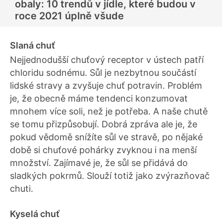
obaly: 10 trendů v jídle, které budou v
roce 2021 úplně všude
Slaná chuť
Nejjednodušší chuťový receptor v ústech patří
chloridu sodnému. Sůl je nezbytnou součástí
lidské stravy a zvyšuje chuť potravin. Problém
je, že obecně máme tendenci konzumovat
mnohem více soli, než je potřeba. A naše chutě
se tomu přizpůsobují. Dobrá zpráva ale je, že
pokud vědomě snížíte sůl ve stravě, po nějaké
době si chuťové pohárky zvyknou i na menší
množství. Zajímavé je, že sůl se přidává do
sladkých pokrmů. Slouží totiž jako zvýrazňovač
chuti.
Kyselá chuť