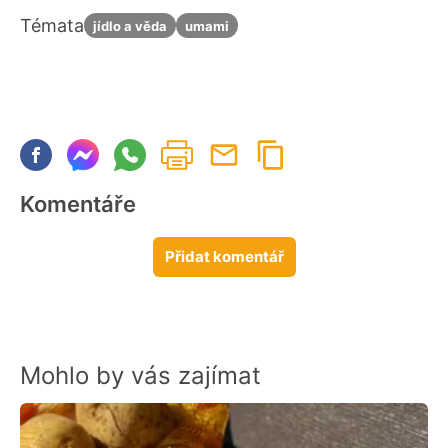
Témata
jídlo a věda
umami
Komentáře
Přidat komentář
Mohlo by vás zajímat