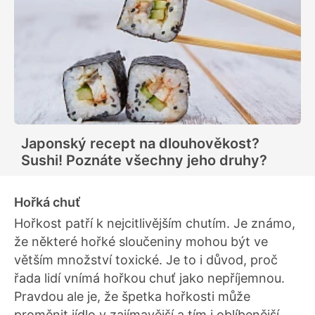
Japonský recept na dlouhověkost?
Sushi! Poznáte všechny jeho druhy?
Hořká chuť
Hořkost patří k nejcitlivějším chutím. Je známo,
že některé hořké sloučeniny mohou být ve
větším množství toxické. Je to i důvod, proč
řada lidí vnímá hořkou chuť jako nepříjemnou.
Pravdou ale je, že špetka hořkosti může
proměnit jídlo v zajímavější a tím i oblíbenější.