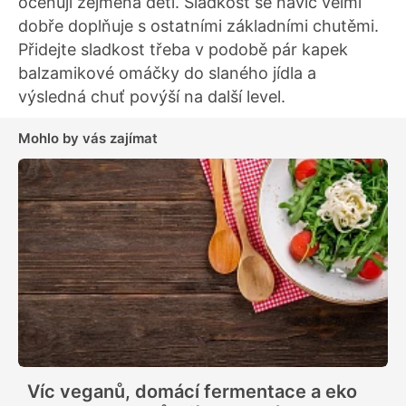
oceňují zejména děti. Sladkost se navíc velmi
dobře doplňuje s ostatními základními chutěmi.
Přidejte sladkost třeba v podobě pár kapek
balzamikové omáčky do slaného jídla a
výsledná chuť povýší na další level.
Mohlo by vás zajímat
Víc veganů, domácí fermentace a eko