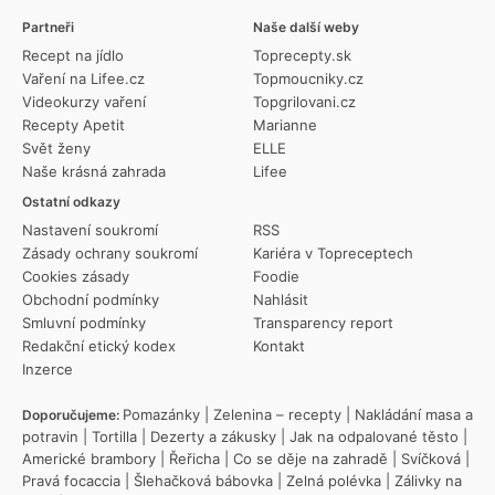
Partneři
Naše další weby
Recept na jídlo
Toprecepty.sk
Vaření na Lifee.cz
Topmoucniky.cz
Videokurzy vaření
Topgrilovani.cz
Recepty Apetit
Marianne
Svět ženy
ELLE
Naše krásná zahrada
Lifee
Ostatní odkazy
Nastavení soukromí
RSS
Zásady ochrany soukromí
Kariéra v Topreceptech
Cookies zásady
Foodie
Obchodní podmínky
Nahlásit
Smluvní podmínky
Transparency report
Redakční etický kodex
Kontakt
Inzerce
Pomazánky
|
Zelenina – recepty
|
Nakládání masa a
Doporučujeme:
potravin
|
Tortilla
|
Dezerty a zákusky
|
Jak na odpalované těsto
|
Americké brambory
|
Řeřicha
|
Co se děje na zahradě
|
Svíčková
|
Pravá focaccia
|
Šlehačková bábovka
|
Zelná polévka
|
Zálivky na