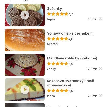
Sušenky
Recept ještě nebyl hodn
4,7
tejaja
40 min
Voňavý chléb s česnekem
Recept ještě nebyl hodn
4,6
MiskaM
Mandlové rohlíčky (výborné)
Recept ještě nebyl hodn
4,6
candy
120 min
Kokosovo-tvarohový koláč
(cheesecake)
Recept ještě nebyl hodn
4,9
Iness
75 min