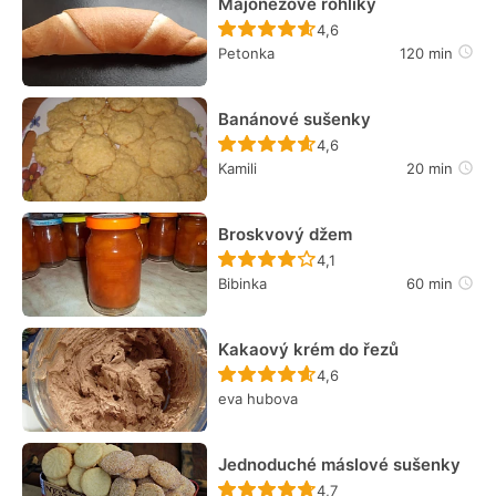
Majonézové rohlíky
Recept ještě nebyl hodn
4,6
Petonka
120 min
Banánové sušenky
Recept ještě nebyl hodn
4,6
Kamili
20 min
Broskvový džem
Recept ještě nebyl hodn
4,1
Bibinka
60 min
Kakaový krém do řezů
Recept ještě nebyl hodn
4,6
eva hubova
Jednoduché máslové sušenky
Recept ještě nebyl hodn
4,7