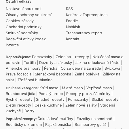
Ostatní odkazy
Nastavení soukromí
RSS
Zásady ochrany soukromí
Kariéra v Topreceptech
Cookies zásady
Foodie
Obchodní podmínky
Nahlásit
Smluvní podmínky
Transparency report
Redakční etický kodex
Kontakt
Inzerce
Pomazánky
|
Zelenina – recepty
|
Nakládání masa a
Doporučujeme:
potravin
|
Tortilla
|
Dezerty a zákusky
|
Jak na odpalované těsto
|
Americké brambory
|
Řeřicha
|
Co se děje na zahradě
|
Svíčková
|
Pravá focaccia
|
Šlehačková bábovka
|
Zelná polévka
|
Zálivky na
salát
|
Třešňová bublanina
Krůtí maso
|
Mleté maso
|
Vepřové maso
|
Oblíbené kategorie:
Bramborová jídla
|
Pomalý hrnec
|
Recepty pro začátečníky
|
Rychlé recepty
|
Snadné recepty
|
Pomazánky
|
Sladké recepty
|
Dietní recepty
|
Česká kuchyně
|
Zeleninové saláty
|
Studená
kuchyně
|
Dorty
Čokoládové muffiny
|
Fazolky na smetaně
|
Populární recepty:
Buchtičky s krémem
|
Rajská omáčka
|
Bramborový guláš
|