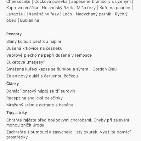
Cheesecake
|
Čočková polévka
|
Zapečené brambory s uzeným
|
Koprová omáčka
|
Holandský řízek
|
Míša řezy
|
Kuře na paprice
|
Langoše
|
Hraběnčiny řezy
|
Lečo
|
Nadýchaný perník
|
Rychlý
oběd
|
Bublanina
Recepty
Slaný koláč s pestrou náplní
Dušená krkovice na česneku
Vepřové plecko na pepři dušené v remosce
Cuketové „matjesy“
Smažená kuřecí kapsa se šunkou a sýrem - Cordon Bleu
Zeleninový guláš s červenou čočkou
Články
Domácí iontový nápoj ze tří surovin
Recept na anglické palačinky
Mražený krém z cottage a banánu
Tipy a triky
Chraňte rajčata před houbovými chorobami. Chyby při zalévání
mohou zničit úrodu
Zachraňte žloutnoucí a zasychající listy okurek. Využijte domácí
prostředky