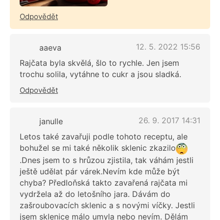
Odpovědět
12. 5. 2022 15:56
aaeva
Rajčata byla skvělá, šlo to rychle. Jen jsem
trochu solila, vytáhne to cukr a jsou sladká.
Odpovědět
26. 9. 2017 14:31
janulle
Letos také zavařuji podle tohoto receptu, ale
bohužel se mi také několik sklenic zkazilo
.Dnes jsem to s hrůzou zjistila, tak váhám jestli
ještě udělat pár várek.Nevím kde může být
chyba? Předloňská takto zavařená rajčata mi
vydržela až do letošního jara. Dávám do
zašroubovacích sklenic a s novými víčky. Jestli
jsem sklenice málo umyla nebo nevím. Dělám