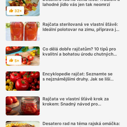
lahodné jídlo vás jen tak neomrzí
32×
Hodnocení
Rajčata sterilovaná ve vlastní šťávě:
Ideální polotovar na zimu, příprava je
jednoduchá, rajčata jsou totiž jedinou
ingrediencí
Co dělá dobře rajčatům? 10 tipů pro
kvalitní a bohatou úrodu chutných
plodů
5×
Hodnocení
Encyklopedie rajčat: Seznamte se
s nejznámějšími druhy. Jak se liší
tvarem a kde je využít?
Rajčata ve vlastní šťávě krok za
krokem: Snadný návod pro
začátečníky pro univerzální
zpracování velké úrody
Desatero rad na téma rajská omáčka: