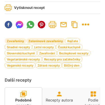
Vytisknout recept
Zavařeniny
Zeleninové zavařeniny
Rajčata
Snadné recepty
Letní recepty
Česká kuchyně
Slovenská kuchyně
Zavařování
Bezlepkové recepty
Vegetariánské recepty
Recepty pro začátečníky
Veganské recepty
Zdravé recepty
Běžný den
Další recepty
Podobné
Recepty autora
Podle