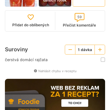
dalších fotek
video
59
Přidat do oblíbených
Přečíst komentáře
Suroviny
1
dávka
Menší
Větší
porce
porce
čerstvá domácí rajčata
Nahlásit chybu v receptu