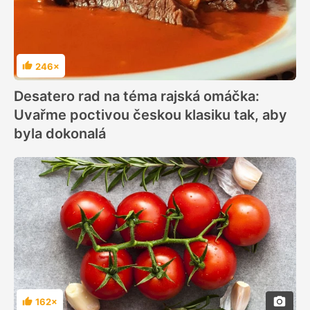
246×
Hodnocení
Desatero rad na téma rajská omáčka:
Uvařme poctivou českou klasiku tak, aby
byla dokonalá
162×
Hodnocení