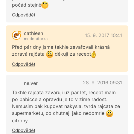
počád stejně
Odpovědět
cathleen
15. 9. 2017 10:41
moderátorka
Před pár dny jsme takhle zavařovali krásná
zdravá rajčata
děkuji za recept
Odpovědět
28. 9. 2016 09:31
ne.ver
Takhle rajcata zavaruji uz par let, recept mam
po babicce a opravdu je to v zime radost.
Nemusim pak kupovat nakysla, tvrda rajcata ze
supermarketu, co chutnaji jako nedomrle
citrony.
Odpovědět