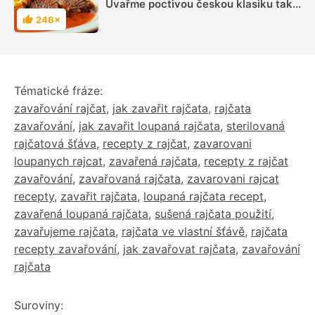
Uvařme poctivou českou klasiku tak,
aby byla dokonalá
246×
Hodnocení
Tématické fráze:
zavařování rajčat
,
jak zavařit rajčata
,
rajčata
zavařování
,
jak zavařit loupaná rajčata
,
sterilovaná
rajčatová šťáva
,
recepty z rajčat
,
zavarovani
loupanych rajcat
,
zavařená rajčata
,
recepty z rajčat
zavařování
,
zavařovaná rajčata
,
zavarovani rajcat
recepty
,
zavařit rajčata
,
loupaná rajčata recept
,
zavařená loupaná rajčata
,
sušená rajčata použití
,
zavařujeme rajčata
,
rajčata ve vlastní šťávě
,
rajčata
recepty zavařování
,
jak zavařovat rajčata
,
zavařování
rajčata
Suroviny: