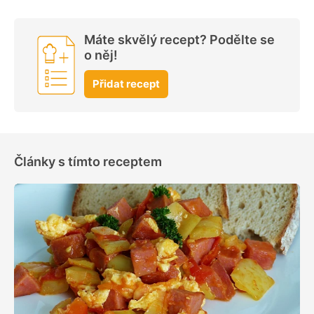
Máte skvělý recept? Podělte se
o něj!
Přidat recept
Články s tímto receptem