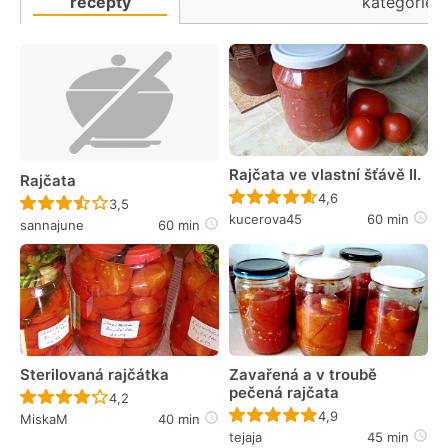
recepty
kategorie
Rajčata ve vlastní šťávě II.
Rajčata
Recept ještě nebyl 
4,6
Recept ještě nebyl hodnocen
3,5
kucerova45
60 min
sannajune
60 min
Sterilovaná rajčátka
Zavařená a v troubě
pečená rajčata
Recept ještě nebyl hodnocen
4,2
Recept ještě nebyl 
4,9
MiskaM
40 min
tejaja
45 min