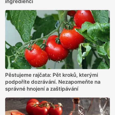
ingrediencí
Pěstujeme rajčata: Pět kroků, kterými
podpoříte dozrávání. Nezapomeňte na
správné hnojení a zaštipávání