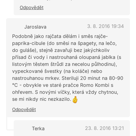
Odpovědět
3. 8. 2016 19:34
Jaroslava
Podobně jako rajčata dělám i směs rajče-
paprika-cibule (do směsi na špagety, na lečo,
do guláše), stejně zavařuji bez jakýchkoliv
přísad či vody i nastrouhaná oloupaná jablka (s
listovým těstem štrůdl za necelou půlhodinu),
vypeckované švestky (na koláče) nebo
nastrouhanou mrkev. Steriluji 20 minut na 80-90
°C - obvykle ve staré pračce Romo Kombi s
ohřevem. S novými víčky, která vždy chytnou,
se mi nikdy nic nezkazilo.
Odpovědět
23. 8. 2016 13:21
Terka