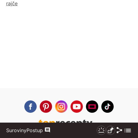
rajče
Sdílet
Zobraz
Suroviny
Postup
Komentáře
Nezhasínat
Připnout
více
Partneři
Naše další weby