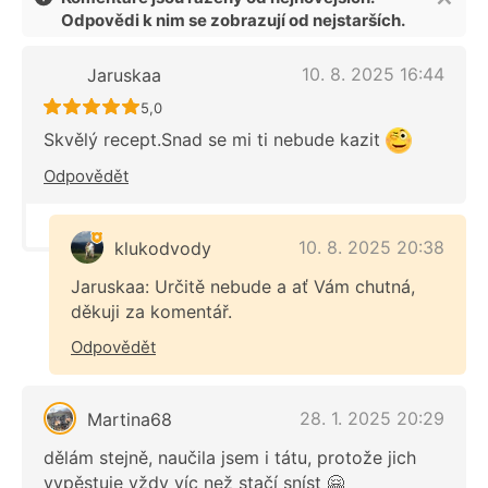
Odpovědi k nim se zobrazují od nejstarších.
10. 8. 2025 16:44
Jaruskaa
Recept ještě nebyl hodnocen
5,0
Skvělý recept.Snad se mi ti nebude kazit
Odpovědět
10. 8. 2025 20:38
klukodvody
Jaruskaa: Určitě nebude a ať Vám chutná,
děkuji za komentář.
Odpovědět
28. 1. 2025 20:29
Martina68
dělám stejně, naučila jsem i tátu, protože jich
vypěstuje vždy víc než stačí sníst 🤗