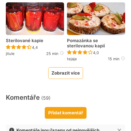
Sterilované kapie
Pomazánka se
sterilovanou kapií
Recept ještě nebyl hodnocen
4,4
Recept ještě nebyl 
4,0
jitule
25 min
tejaja
15 min
Zobrazit více
Komentáře
(59)
Přidat komentář
Komentáře jsou řazeny od nejnovějších.