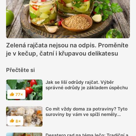
Zelená rajčata nejsou na odpis. Proměníte
je v kečup, čatní i křupavou delikatesu
Přečtěte si
Jak se liší odrůdy rajčat. Výběr
správné odrůdy je základem úspěchu
77×
Hodnocení
Co mít vždy doma za potraviny? Tyto
suroviny by vám ve spíži neměly
chybět
8×
Hodnocení
Desatero rad na téma lečo: Tradiční a