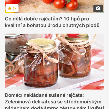
5×
Hodnocení
Co dělá dobře rajčatům? 10 tipů pro
kvalitní a bohatou úrodu chutných plodů
Domácí nakládaná sušená rajčata:
Zeleninová delikatesa se středomořským
nádechem dodá šmrnc těstovinám i kuřeti