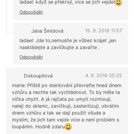
ladael: když se překrojí, více se jich vejde!
Odpovědět
15. 9. 2016 11:57
Jana Šmídová
ladael: Jde to,nemusíte je vůbec krájet ,jen
naskládejte a zavíčkujte a zavařte .
Odpovědět
4. 9. 2016 05:25
Dokoupilová
marie: Příště po sterilování převraťte hned dnem
vzhůru a nechte tak vychládnout. To by měla ta
víčka chytit. A já rajčata po umytí rozmixuji,
naleji do sklenic, zavíčkuji, zasterilizuji, obrátím
dnem vzhůru a tak se dají použít všude a
myslím, že jich tam vejde více a není problém s
loupáním. Hodně zdaru