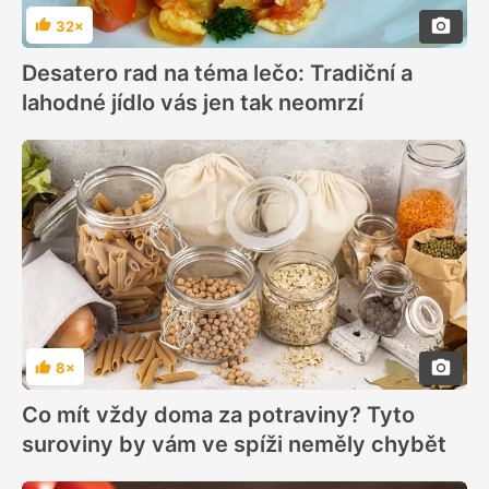
32×
Hodnocení
Desatero rad na téma lečo: Tradiční a
lahodné jídlo vás jen tak neomrzí
8×
Hodnocení
Co mít vždy doma za potraviny? Tyto
suroviny by vám ve spíži neměly chybět