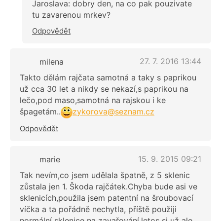
Jaroslava: dobry den, na co pak pouzivate
tu zavarenou mrkev?
Odpovědět
27. 7. 2016 13:44
milena
Takto dělám rajčata samotná a taky s paprikou
už cca 30 let a nikdy se nekazí,s paprikou na
lečo,pod maso,samotná na rajskou i ke
špagetám..
zykorova@seznam.cz
Odpovědět
15. 9. 2015 09:21
marie
Tak nevím,co jsem udělala špatně, z 5 sklenic
zůstala jen 1. Škoda rajčátek.Chyba bude asi ve
sklenicích,použila jsem patentní na šroubovací
víčka a ta pořádně nechytla, příště použiji
normální sklenice na zavařování,letos si už ale