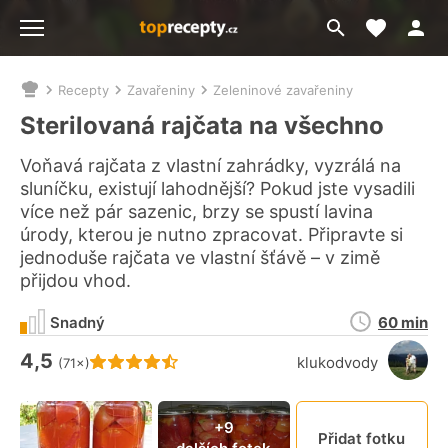
Moje akt
Přejít
Menu
na
vyhledávání
Recepty
Zavařeniny
Zeleninové zavařeniny
Nacházíte
se
Sterilovaná rajčata na všechno
zde:
Voňavá rajčata z vlastní zahrádky, vyzrálá na
sluníčku, existují lahodnější? Pokud jste vysadili
více než pár sazenic, brzy se spustí lavina
úrody, kterou je nutno zpracovat. Připravte si
jednoduše rajčata ve vlastní šťávě – v zimě
přijdou vhod.
Doba
Snadný
60 min
přípravy
4,5
Hodnocení receptu je
klukodvody
(71×)
Připn
+9
Přidat fotku