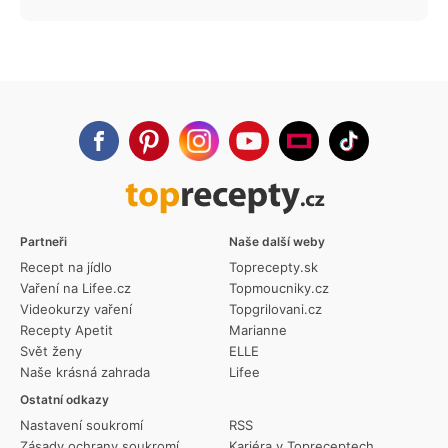
Partneři
Naše další weby
Recept na jídlo
Toprecepty.sk
Vaření na Lifee.cz
Topmoucniky.cz
Videokurzy vaření
Topgrilovani.cz
Recepty Apetit
Marianne
Svět ženy
ELLE
Naše krásná zahrada
Lifee
Ostatní odkazy
Nastavení soukromí
RSS
Zásady ochrany soukromí
Kariéra v Topreceptech