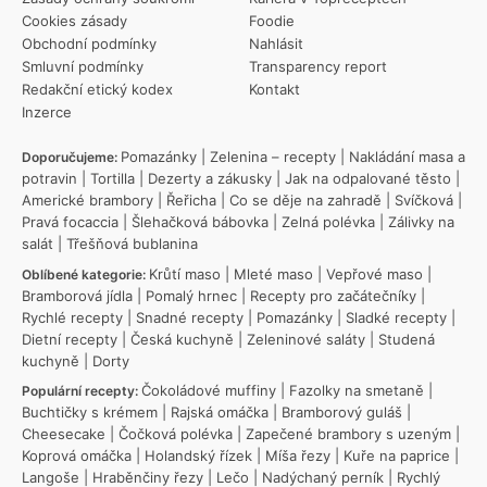
Cookies zásady
Foodie
Obchodní podmínky
Nahlásit
Smluvní podmínky
Transparency report
Redakční etický kodex
Kontakt
Inzerce
Pomazánky
|
Zelenina – recepty
|
Nakládání masa a
Doporučujeme:
potravin
|
Tortilla
|
Dezerty a zákusky
|
Jak na odpalované těsto
|
Americké brambory
|
Řeřicha
|
Co se děje na zahradě
|
Svíčková
|
Pravá focaccia
|
Šlehačková bábovka
|
Zelná polévka
|
Zálivky na
salát
|
Třešňová bublanina
Krůtí maso
|
Mleté maso
|
Vepřové maso
|
Oblíbené kategorie:
Bramborová jídla
|
Pomalý hrnec
|
Recepty pro začátečníky
|
Rychlé recepty
|
Snadné recepty
|
Pomazánky
|
Sladké recepty
|
Dietní recepty
|
Česká kuchyně
|
Zeleninové saláty
|
Studená
kuchyně
|
Dorty
Čokoládové muffiny
|
Fazolky na smetaně
|
Populární recepty:
Buchtičky s krémem
|
Rajská omáčka
|
Bramborový guláš
|
Cheesecake
|
Čočková polévka
|
Zapečené brambory s uzeným
|
Koprová omáčka
|
Holandský řízek
|
Míša řezy
|
Kuře na paprice
|
Langoše
|
Hraběnčiny řezy
|
Lečo
|
Nadýchaný perník
|
Rychlý