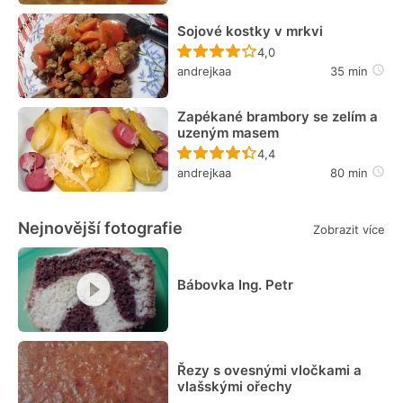
Sojové kostky v mrkvi
Recept ještě nebyl hodn
4,0
andrejkaa
35 min
Zapékané brambory se zelím a
uzeným masem
Recept ještě nebyl hodn
4,4
andrejkaa
80 min
Nejnovější fotografie
Zobrazit více
Bábovka Ing. Petr
Řezy s ovesnými vločkami a
vlašskými ořechy