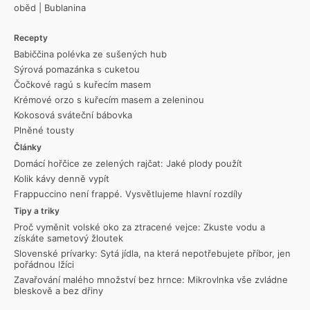
oběd
|
Bublanina
Recepty
Babiččina polévka ze sušených hub
Sýrová pomazánka s cuketou
Čočkové ragú s kuřecím masem
Krémové orzo s kuřecím masem a zeleninou
Kokosová sváteční bábovka
Plněné tousty
Články
Domácí hořčice ze zelených rajčat: Jaké plody použít
Kolik kávy denně vypít
Frappuccino není frappé. Vysvětlujeme hlavní rozdíly
Tipy a triky
Proč vyměnit volské oko za ztracené vejce: Zkuste vodu a
získáte sametový žloutek
Slovenské prívarky: Sytá jídla, na která nepotřebujete příbor, jen
pořádnou lžíci
Zavařování malého množství bez hrnce: Mikrovlnka vše zvládne
bleskově a bez dřiny