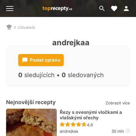
Moje akt
Přejít
Menu
na
vyhledávání
Uživatelé
Nacházíte
se
andrejkaa
zde:
Poslat zprávu
0
sledujících •
0
sledovaných
Nejnovější recepty
Zobrazit více
Řezy s ovesnými vločkami a
vlašskými ořechy
Recept ještě nebyl hodn
4,6
andrejkaa
30 min