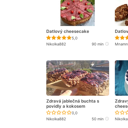
Datlový cheesecake
Datlo
Recept ještě nebyl hodnocen
5,0
Nikolka882
90 min
Mnamn
Zdravá jablečná buchta s
Zdrav
povidly a kokosem
chees
Recept ještě nebyl hodnocen
0,0
Nikolka882
50 min
Nikolk