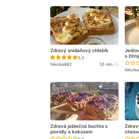
Zdravý snídaňový chlebík
Jedno
s žit
Recept ještě nebyl hodnocen
5,0
Nikolka882
55 min
Nikolk
Zdravá jablečná buchta s
Zdrav
povidly a kokosem
chees
Recept ještě nebyl hodnocen
0,0