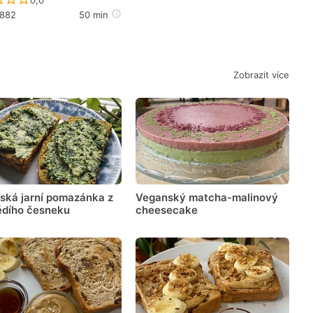
a882
50 min
Zobrazit více
ská jarní pomazánka z
Veganský matcha-malinový
dího česneku
cheesecake