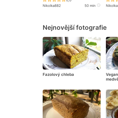
Nikolka882
50 min
Nikolk
Nejnovější fotografie
Fazolový chleba
Vegan
medvě