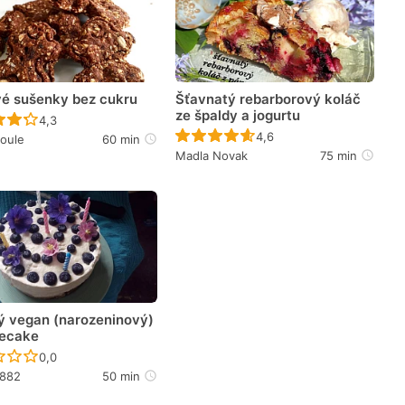
vé sušenky bez cukru
Šťavnatý rebarborový koláč
ze špaldy a jogurtu
Recept ještě nebyl hodnocen
4,3
Recept ještě nebyl hodno
4,6
oule
60 min
Madla Novak
75 min
ý vegan (narozeninový)
ecake
Recept ještě nebyl hodnocen
0,0
a882
50 min