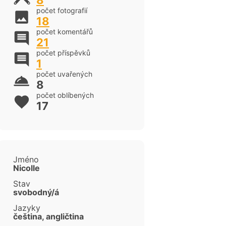
8
počet fotografií
18
počet komentářů
21
počet příspěvků
1
počet uvařených
8
počet oblíbených
17
Jméno
Nicolle
Stav
svobodný/á
cen
Jazyky
čeština, angličtina