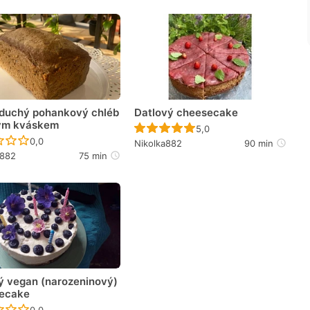
duchý pohankový chléb
Datlový cheesecake
ným kváskem
Recept ještě nebyl hodno
5,0
Recept ještě nebyl hodnocen
0,0
Nikolka882
90 min
a882
75 min
ý vegan (narozeninový)
ecake
Recept ještě nebyl hodnocen
0,0