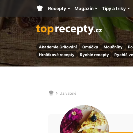
Recepty
Magazín
Tipy a triky
Hlavní
stránka
Akademie Grilování
Omáčky
Moučníky
Po
Hrníčkové recepty
Rychlé recepty
Rychlé v
Uživatelé
Nacházíte
se
zde: