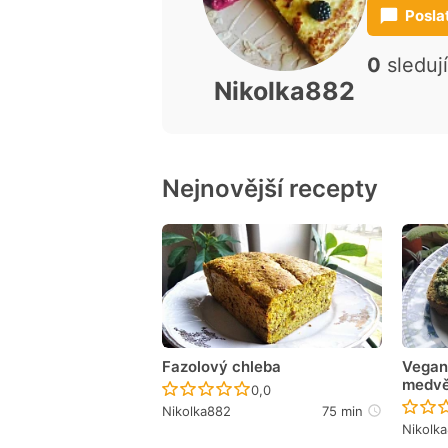
Posla
0
sleduj
Nikolka882
Nejnovější recepty
Fazolový chleba
Vegan
medvě
Recept ještě nebyl hodnocen
0,0
Nikolka882
75 min
Nikolk