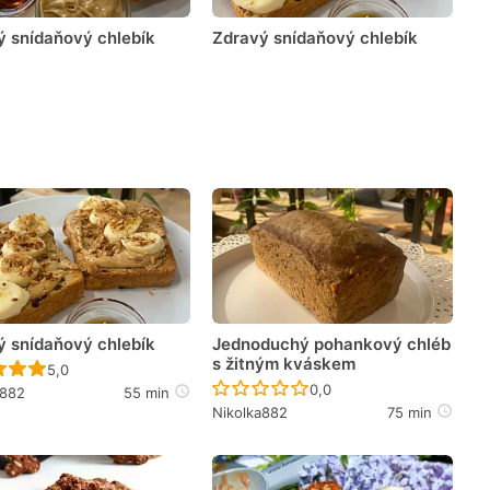
ý snídaňový chlebík
Zdravý snídaňový chlebík
ý snídaňový chlebík
Jednoduchý pohankový chléb
s žitným kváskem
Recept ještě nebyl hodnocen
5,0
Recept ještě nebyl hodno
0,0
a882
55 min
Nikolka882
75 min