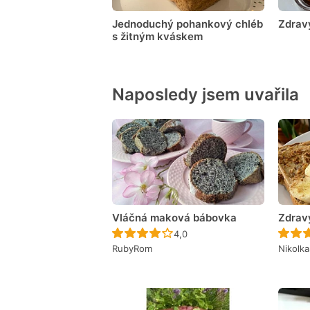
Jednoduchý pohankový chléb
Zdrav
s žitným kváskem
Naposledy jsem uvařila
Vláčná maková bábovka
Zdrav
Recept ještě nebyl hodnocen
4,0
RubyRom
Nikolk