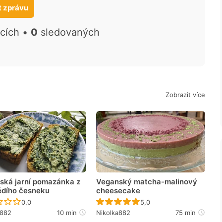
t zprávu
ících •
0
sledovaných
Zobrazit více
ská jarní pomazánka z
Veganský matcha-malinový
dího česneku
cheesecake
Recept ještě nebyl hodnocen
Recept ještě nebyl hodno
0,0
5,0
a882
10 min
Nikolka882
75 min