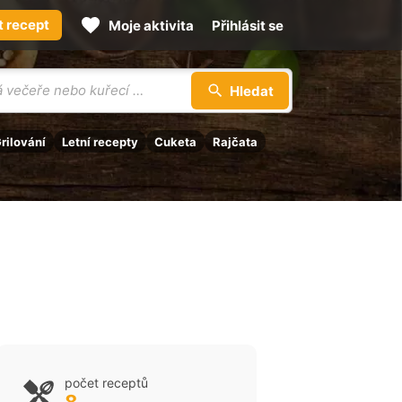
t recept
Moje aktivita
Přihlásit se
Hledat
rilování
Letní recepty
Cuketa
Rajčata
počet receptů