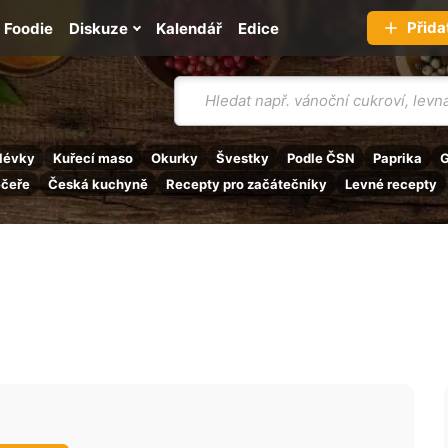
Přida
Foodie
Diskuze
Kalendář
Edice
Vyhledávání
lévky
Kuřecí maso
Okurky
Švestky
Podle ČSN
Paprika
G
ečeře
Česká kuchyně
Recepty pro začátečníky
Levné recepty