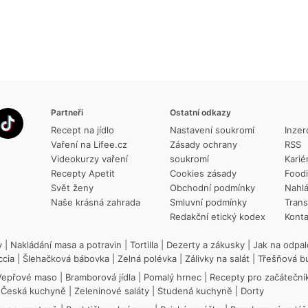
Partneři
Ostatní odkazy
Recept na jídlo
Nastavení soukromí
Inzer
Vaření na Lifee.cz
Zásady ochrany
RSS
Videokurzy vaření
soukromí
Karié
Recepty Apetit
Cookies zásady
Food
Svět ženy
Obchodní podmínky
Nahlá
Naše krásná zahrada
Smluvní podmínky
Trans
Redakční etický kodex
Konta
y
|
Nakládání masa a potravin
|
Tortilla
|
Dezerty a zákusky
|
Jak na odpal
ccia
|
Šlehačková bábovka
|
Zelná polévka
|
Zálivky na salát
|
Třešňová b
Vepřové maso
|
Bramborová jídla
|
Pomalý hrnec
|
Recepty pro začáteční
|
Česká kuchyně
|
Zeleninové saláty
|
Studená kuchyně
|
Dorty