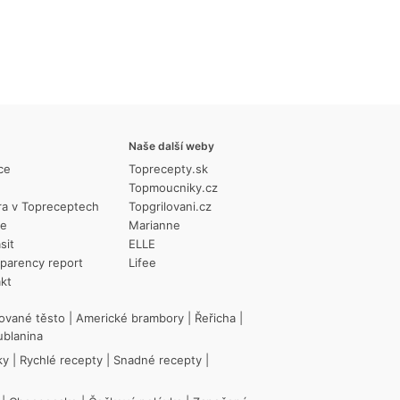
Naše další weby
ce
Toprecepty.sk
Topmoucniky.cz
ra v Topreceptech
Topgrilovani.cz
ie
Marianne
sit
ELLE
parency report
Lifee
kt
ované těsto
|
Americké brambory
|
Řeřicha
|
ublanina
ky
|
Rychlé recepty
|
Snadné recepty
|