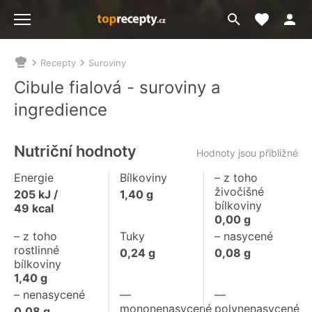
Moje akt
Přejít
Menu
na
vyhledávání
Recepty
Suroviny
Nacházíte
se
Cibule fialová - suroviny a
zde:
ingredience
Nutriční hodnoty
Hodnoty jsou přibližné
Energie
Bílkoviny
– z toho
živočišné
205
kJ /
1,40
g
bílkoviny
49
kcal
0,00
g
– z toho
Tuky
– nasycené
rostlinné
0,24
g
0,08
g
bílkoviny
1,40
g
– nenasycené
––
––
mononenasycené
polynenasycené
0,08
g