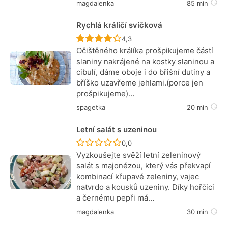
magdalenka
85 min
Rychlá králičí svíčková
Recept ještě nebyl hodnocen
4,3
Očištěného králíka prošpikujeme částí
slaniny nakrájené na kostky slaninou a
cibulí, dáme oboje i do břišní dutiny a
bříško uzavřeme jehlami.(porce jen
prošpikujeme)…
spagetka
20 min
Letní salát s uzeninou
Recept ještě nebyl hodnocen
0,0
Vyzkoušejte svěží letní zeleninový
salát s majonézou, který vás překvapí
kombinací křupavé zeleniny, vajec
natvrdo a kousků uzeniny. Díky hořčici
a černému pepři má…
magdalenka
30 min