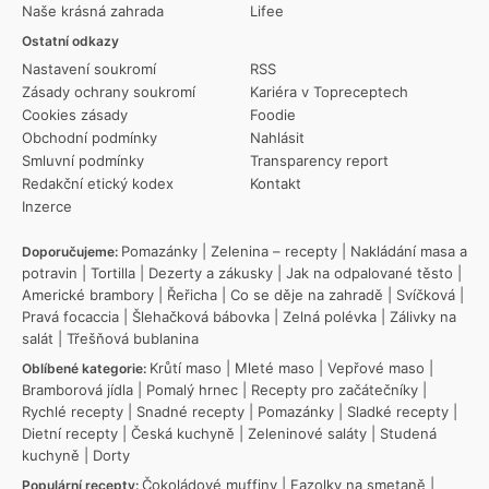
Naše krásná zahrada
Lifee
Ostatní odkazy
Nastavení soukromí
RSS
Zásady ochrany soukromí
Kariéra v Topreceptech
Cookies zásady
Foodie
Obchodní podmínky
Nahlásit
Smluvní podmínky
Transparency report
Redakční etický kodex
Kontakt
Inzerce
Pomazánky
|
Zelenina – recepty
|
Nakládání masa a
Doporučujeme:
potravin
|
Tortilla
|
Dezerty a zákusky
|
Jak na odpalované těsto
|
Americké brambory
|
Řeřicha
|
Co se děje na zahradě
|
Svíčková
|
Pravá focaccia
|
Šlehačková bábovka
|
Zelná polévka
|
Zálivky na
salát
|
Třešňová bublanina
Krůtí maso
|
Mleté maso
|
Vepřové maso
|
Oblíbené kategorie:
Bramborová jídla
|
Pomalý hrnec
|
Recepty pro začátečníky
|
Rychlé recepty
|
Snadné recepty
|
Pomazánky
|
Sladké recepty
|
Dietní recepty
|
Česká kuchyně
|
Zeleninové saláty
|
Studená
kuchyně
|
Dorty
Čokoládové muffiny
|
Fazolky na smetaně
|
Populární recepty: