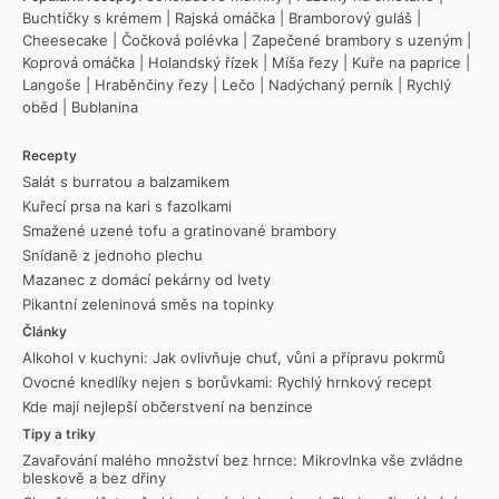
Buchtičky s krémem
|
Rajská omáčka
|
Bramborový guláš
|
Cheesecake
|
Čočková polévka
|
Zapečené brambory s uzeným
|
Koprová omáčka
|
Holandský řízek
|
Míša řezy
|
Kuře na paprice
|
Langoše
|
Hraběnčiny řezy
|
Lečo
|
Nadýchaný perník
|
Rychlý
oběd
|
Bublanina
Recepty
Salát s burratou a balzamikem
Kuřecí prsa na kari s fazolkami
Smažené uzené tofu a gratinované brambory
Snídaně z jednoho plechu
Mazanec z domácí pekárny od Ivety
Pikantní zeleninová směs na topinky
Články
Alkohol v kuchyni: Jak ovlivňuje chuť, vůni a přípravu pokrmů
Ovocné knedlíky nejen s borůvkami: Rychlý hrnkový recept
Kde mají nejlepší občerstvení na benzince
Tipy a triky
Zavařování malého množství bez hrnce: Mikrovlnka vše zvládne
bleskově a bez dřiny