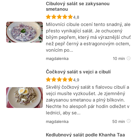
Cibulový salát se zakysanou
smetanou
Recept ještě nebyl hodnocen
4,8
Milovníci cibule ocení tento snadný, ale
přesto vynikající salát. Je ochucený
bílým pepřem, který má výraznější chuť
než pepř černý a estragonovým octem,
vonícím po…
magdalenka
10 min
Čočkový salát s vejci a cibulí
Recept ještě nebyl hodnocen
4,9
Skvělý čočkový salát s fialovou cibulí a
vejci musíte vyzkoušet. Je zjemněný
zakysanou smetanou a plný bílkovin.
Nechte ho alespoň pár hodin odležet v
lednici, aby se…
magdalenka
50 min
Kedlubnový salát podle Khanha Taa