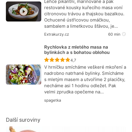
Lehce pikantní, marinované a pak
restované kousky kuřecího masa voní
citronovou trávou a thajskou bazalkou.
Ochucené ústřicovou omáčkou,
sambalem a limetkovou šťávou, je…
Extrakurzy.cz
60 min
Rychlovka z mletého masa na
bylinkách a s bohatou oblohou
Recept ještě nebyl hodnocen
4,7
V hrníčku smícháme veškeré mkoření a
nadrobno natrhané bylinky. Smícháme
s mletým masem a utvoříme 2 placičky,
necháme asi 1 hodinu odležet. Pak
velmi zprudka opečeme na…
spagetka
Další suroviny