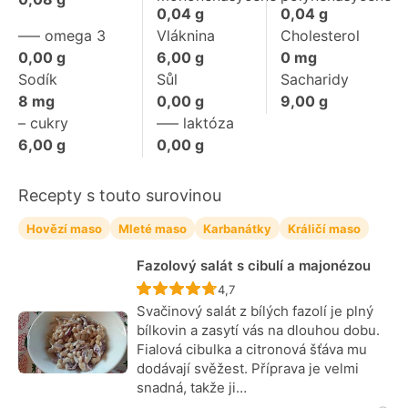
0,04
g
0,04
g
––– omega 3
Vláknina
Cholesterol
0,00
g
6,00
g
0
mg
Sodík
Sůl
Sacharidy
8
mg
0,00
g
9,00
g
– cukry
––– laktóza
6,00
g
0,00
g
Recepty s touto surovinou
Hovězí maso
Mleté maso
Karbanátky
Králičí maso
Fazolový salát s cibulí a majonézou
Recept ještě nebyl hodnocen
4,7
Svačinový salát z bílých fazolí je plný
bílkovin a zasytí vás na dlouhou dobu.
Fialová cibulka a citronová šťáva mu
dodávají svěžest. Příprava je velmi
snadná, takže ji…