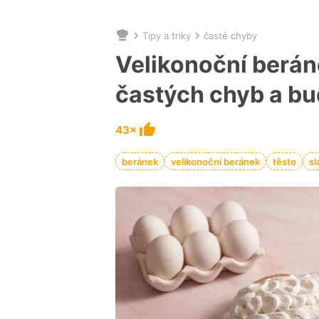
Tipy a triky
časté chyby
Nacházíte
se
Velikonoční berán
zde:
častých chyb a b
43×
beránek
velikonoční beránek
těsto
sl