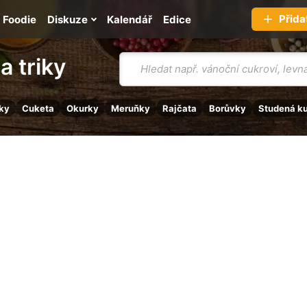
Přida
Foodie
Diskuze
Kalendář
Edice
Vyhledávání
a triky
ky
Cuketa
Okurky
Meruňky
Rajčata
Borůvky
Studená k