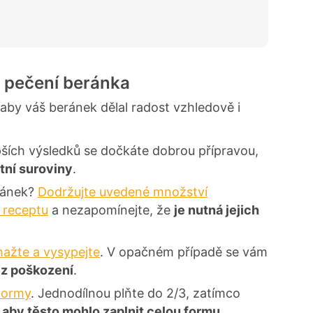
 pečení beránka
aby váš beránek dělal radost vzhledově i
pších výsledků se dočkáte dobrou přípravou,
itní suroviny
.
ránek?
Dodržujte uvedené množství
 receptu
a nezapomínejte, že
je nutná jejich
ažte a vysypejte
. V opačném případě se vám
ez poškození
.
 formy
. Jednodílnou plňte do 2/3, zatímco
,
aby těsto mohlo zaplnit celou formu
.