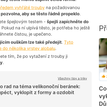
předem vyhřáté trouby
na požadovanou
 pozvolna, aby se těsto řádně propeklo
.
te špejlovým testem -
špejli zapíchněte do
Př
 Pokud na ní ulpívá těsto, je potřeba ho ještě
táhnete čistou, je upečeno.
ícím ouškům lze také předejít
.
Tyto
 do několika vrstev alobalu
.
e tím, že po vytažení z trouby ji
ky
.
Ho
Všechny tipy a triky
o rad na téma velikonoční beránek:
Co
upéct, vyklopit z formy a ozdobit
vy
Dů