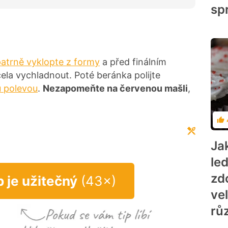
sp
atrně vyklopte z formy
a před finálním
la vychladnout. Poté beránka polijte
u polevou
.
Nezapomeňte na červenou mašli
,
Ho
Ja
le
zd
p je užitečný
(43×)
ve
rů