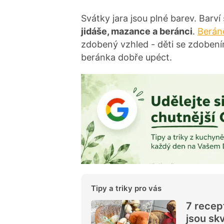
Svátky jara jsou plné barev. Barví
jidáše, mazance a beránci
.
Beráne
zdobený vzhled - děti se zdobení
beránka dobře upéct.
Tipy a triky pro vás
7 recep
jsou skv