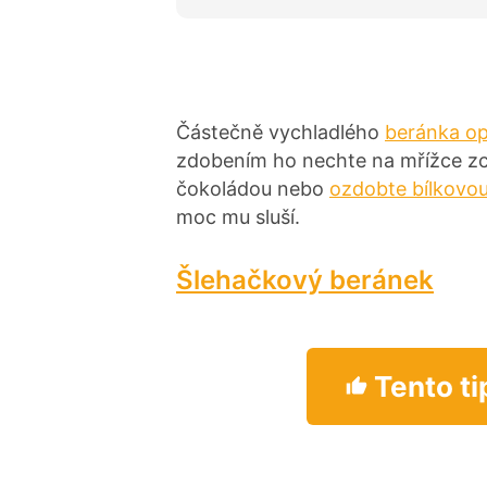
d
n
o
c
e
n
í
Částečně vychladlého
beránka op
zdobením ho nechte na mřížce zce
čokoládou nebo
ozdobte bílkovo
moc mu sluší.
Šlehačkový beránek
Tento ti