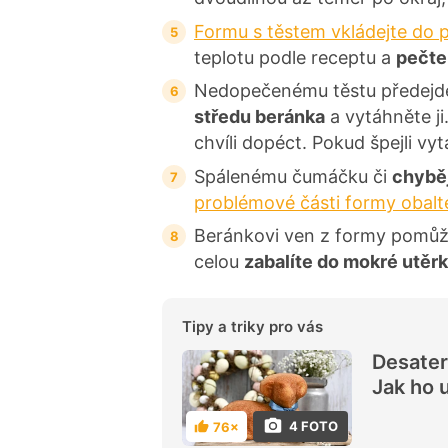
Formu s těstem vkládejte do 
teplotu podle receptu a
pečte
Nedopečenému těstu předejde
středu beránka
a vytáhněte ji.
chvíli dopéct. Pokud špejli vy
Spálenému čumáčku či
chyběj
problémové části formy obalte
Beránkovi ven z formy pomůžet
celou
zabalíte do mokré utěr
Tipy a triky pro vás
Desater
Jak ho 
4 FOTO
76×
H
o