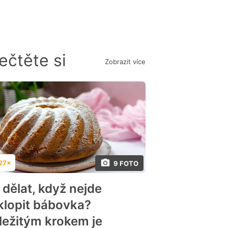
ečtěte si
Zobrazit více
27×
9 FOTO
dnocení
 dělat, když nejde
klopit bábovka?
ležitým krokem je