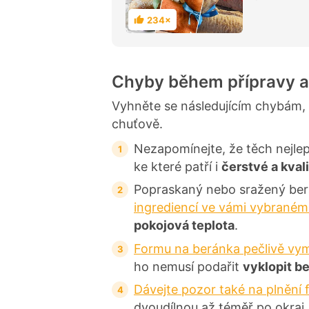
234×
H
o
d
n
o
c
Chyby během přípravy a
e
n
í
Vyhněte se následujícím chybám, 
chuťově.
Nezapomínejte, že těch nejle
ke které patří i
čerstvé a kval
Popraskaný nebo sražený be
ingrediencí ve vámi vybraném
pokojová teplota
.
Formu na beránka pečlivě vym
ho nemusí podařit
vyklopit b
Dávejte pozor také na plnění
dvoudílnou až téměř po okraj