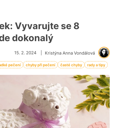
ek: Vyvarujte se 8
ude dokonalý
15. 2. 2024
|
Kristýna Anna Vondálová
adké pečení
chyby při pečení
časté chyby
rady a tipy