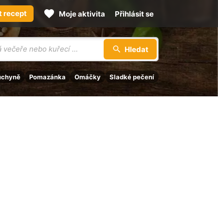
t recept
Moje aktivita
Přihlásit se
Hledat
uchyně
Pomazánka
Omáčky
Sladké pečení