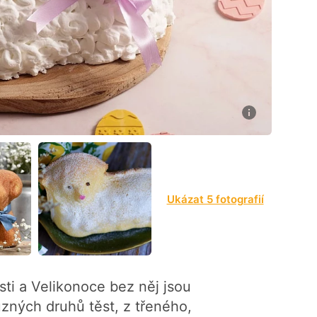
2
Ukázat 5 fotografií
ti a Velikonoce bez něj jsou
ůzných druhů těst, z třeného,