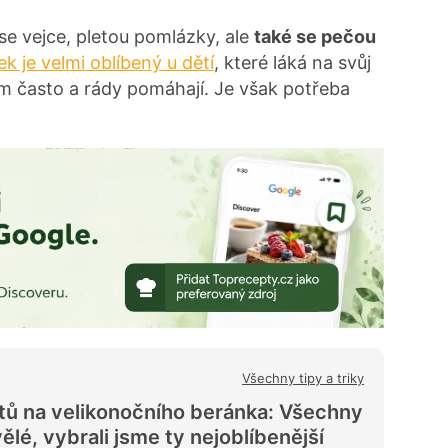
 se vejce, pletou pomlázky, ale
také se pečou
k je velmi oblíbený u dětí
, které láká na svůj
m často a rády pomáhají. Je však potřeba
Všechny tipy a triky
tů na velikonočního beránka: Všechny
ělé, vybrali jsme ty nejoblíbenější