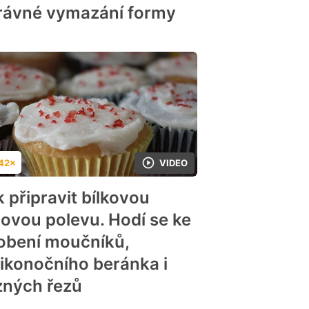
rávné vymazání formy
42×
VIDEO
dnocení
k připravit bílkovou
dovou polevu. Hodí se ke
obení moučníků,
likonočního beránka i
zných řezů