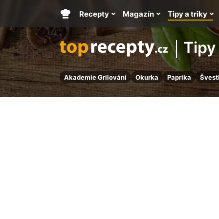
Recepty
Magazín
Tipy a triky
Hlavní
stránka
Tipy 
Akademie Grilování
Okurka
Paprika
Švest