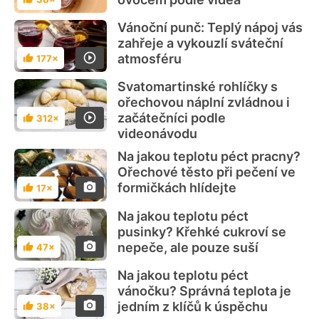
Hodnocení
Vánoční punč: Teplý nápoj vás
zahřeje a vykouzlí sváteční
atmosféru
177×
Hodnocení
Svatomartinské rohlíčky s
ořechovou náplní zvládnou i
začátečníci podle
312×
Hodnocení
videonávodu
Na jakou teplotu péct pracny?
Ořechové těsto při pečení ve
formičkách hlídejte
17×
Hodnocení
Na jakou teplotu péct
pusinky? Křehké cukroví se
nepeče, ale pouze suší
47×
Hodnocení
Na jakou teplotu péct
vánočku? Správná teplota je
jedním z klíčů k úspěchu
38×
Hodnocení