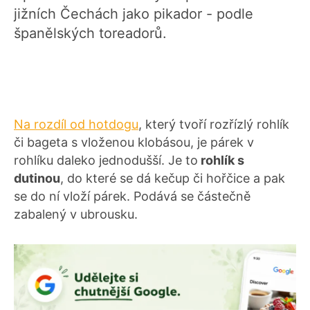
jižních Čechách jako pikador - podle
španělských toreadorů.
Na rozdíl od hotdogu
, který tvoří rozřízlý rohlík
či bageta s vloženou klobásou, je párek v
rohlíku daleko jednodušší. Je to
rohlík s
dutinou
, do které se dá kečup či hořčice a pak
se do ní vloží párek. Podává se částečně
zabalený v ubrousku.