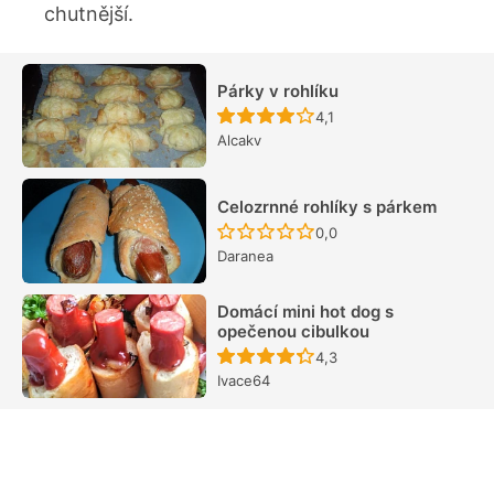
chutnější.
Párky v rohlíku
Recept ještě nebyl hodn
4,1
Alcakv
Celozrnné rohlíky s párkem
Recept ještě nebyl hodn
0,0
Daranea
Domácí mini hot dog s
opečenou cibulkou
Recept ještě nebyl hodn
4,3
Ivace64