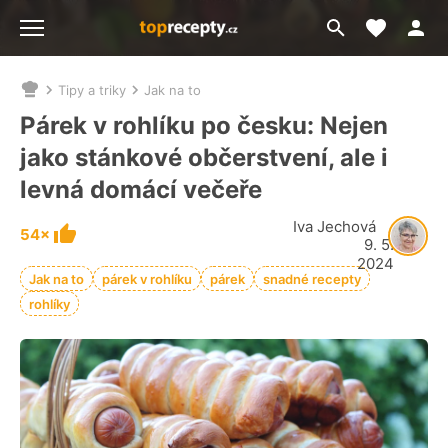
Moje akt
Přejít
Menu
na
vyhledávání
Tipy a triky
Jak na to
Nacházíte
se
Párek v rohlíku po česku: Nejen
zde:
jako stánkové občerstvení, ale i
levná domácí večeře
Iva Jechová
54×
9. 5.
2024
Jak na to
párek v rohlíku
párek
snadné recepty
rohlíky