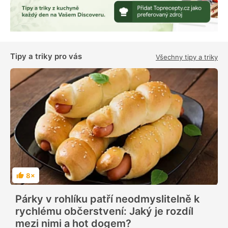
Tipy a triky pro vás
Všechny tipy a triky
8×
H
o
d
Párky v rohlíku patří neodmyslitelně k
n
o
rychlému občerstvení: Jaký je rozdíl
c
e
mezi nimi a hot dogem?
n