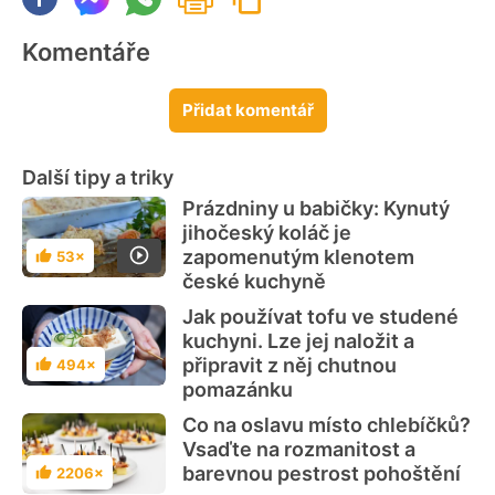
Komentáře
Přidat komentář
Další tipy a triky
Prázdniny u babičky: Kynutý
jihočeský koláč je
zapomenutým klenotem
53×
Hodnocení
české kuchyně
Jak používat tofu ve studené
kuchyni. Lze jej naložit a
připravit z něj chutnou
494×
Hodnocení
pomazánku
Co na oslavu místo chlebíčků?
Vsaďte na rozmanitost a
barevnou pestrost pohoštění
2206×
Hodnocení