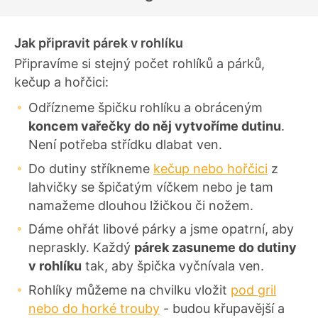
í
Jak připravit párek v rohlíku
Připravíme si stejný počet rohlíků a párků,
kečup a hořčici:
Odřízneme špičku rohlíku a obráceným
koncem vařečky do něj vytvoříme dutinu
.
Není potřeba střídku dlabat ven.
Do dutiny stříkneme
kečup nebo hořčici
z
lahvičky se špičatým víčkem nebo je tam
namažeme dlouhou lžičkou či nožem.
Dáme ohřát libové párky a jsme opatrní, aby
nepraskly. Každý
párek zasuneme do dutiny
v rohlíku
tak, aby špička vyčnívala ven.
Rohlíky můžeme na chvilku vložit
pod gril
nebo do horké trouby
- budou křupavější a