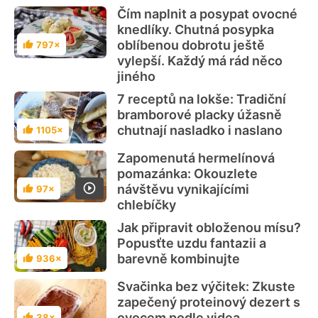
Čím naplnit a posypat ovocné
knedlíky. Chutná posypka
oblíbenou dobrotu ještě
797×
Hodnocení
vylepší. Každý má rád něco
jiného
7 receptů na lokše: Tradiční
bramborové placky úžasně
chutnají nasladko i naslano
1105×
Hodnocení
Zapomenutá hermelínová
pomazánka: Okouzlete
návštěvu vynikajícími
97×
Hodnocení
chlebíčky
Jak připravit obloženou mísu?
Popusťte uzdu fantazii a
barevně kombinujte
936×
Hodnocení
Svačinka bez výčitek: Zkuste
zapečený proteinový dezert s
ovocem podle videa
38×