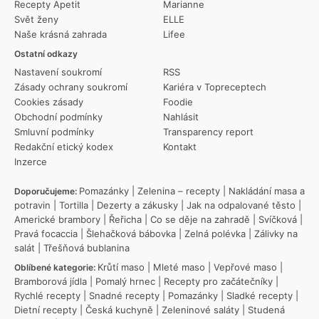
Recepty Apetit
Marianne
Svět ženy
ELLE
Naše krásná zahrada
Lifee
Ostatní odkazy
Nastavení soukromí
RSS
Zásady ochrany soukromí
Kariéra v Topreceptech
Cookies zásady
Foodie
Obchodní podmínky
Nahlásit
Smluvní podmínky
Transparency report
Redakční etický kodex
Kontakt
Inzerce
Pomazánky
|
Zelenina – recepty
|
Nakládání masa a
Doporučujeme:
potravin
|
Tortilla
|
Dezerty a zákusky
|
Jak na odpalované těsto
|
Americké brambory
|
Řeřicha
|
Co se děje na zahradě
|
Svíčková
|
Pravá focaccia
|
Šlehačková bábovka
|
Zelná polévka
|
Zálivky na
salát
|
Třešňová bublanina
Krůtí maso
|
Mleté maso
|
Vepřové maso
|
Oblíbené kategorie:
Bramborová jídla
|
Pomalý hrnec
|
Recepty pro začátečníky
|
Rychlé recepty
|
Snadné recepty
|
Pomazánky
|
Sladké recepty
|
Dietní recepty
|
Česká kuchyně
|
Zeleninové saláty
|
Studená