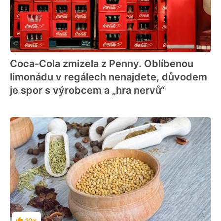
Coca-Cola zmizela z Penny. Oblíbenou
limonádu v regálech nenajdete, důvodem
je spor s výrobcem a „hra nervů“
10×