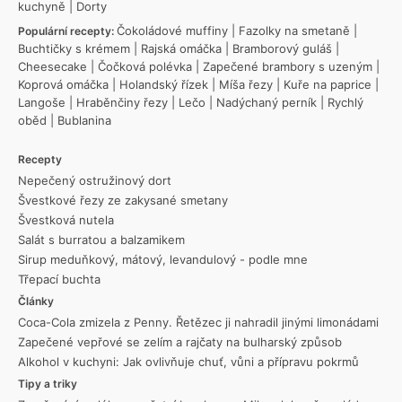
kuchyně
|
Dorty
Čokoládové muffiny
|
Fazolky na smetaně
|
Populární recepty:
Buchtičky s krémem
|
Rajská omáčka
|
Bramborový guláš
|
Cheesecake
|
Čočková polévka
|
Zapečené brambory s uzeným
|
Koprová omáčka
|
Holandský řízek
|
Míša řezy
|
Kuře na paprice
|
Langoše
|
Hraběnčiny řezy
|
Lečo
|
Nadýchaný perník
|
Rychlý
oběd
|
Bublanina
Recepty
Nepečený ostružinový dort
Švestkové řezy ze zakysané smetany
Švestková nutela
Salát s burratou a balzamikem
Sirup meduňkový, mátový, levandulový - podle mne
Třepací buchta
Články
Coca-Cola zmizela z Penny. Řetězec ji nahradil jinými limonádami
Zapečené vepřové se zelím a rajčaty na bulharský způsob
Alkohol v kuchyni: Jak ovlivňuje chuť, vůni a přípravu pokrmů
Tipy a triky