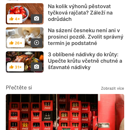
Na kolik výhonů pěstovat
tyčková rajčata? Záleží na
odrůdách
4×
Hodnocení
Na sázení česneku není ani v
prosinci pozdě. Zvolit správný
termín je podstatné
26×
Hodnocení
3 oblíbené nádivky do krůty:
Upečte krůtu včetně chutné a
šťavnaté nádivky
31×
Hodnocení
Přečtěte si
Zobrazit více