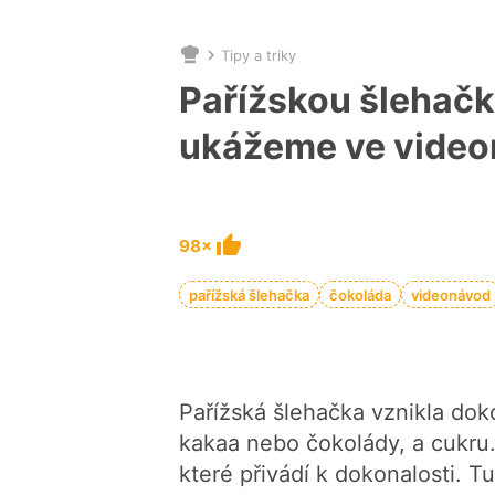
Tipy a triky
Nacházíte
se
Pařížskou šlehačk
zde:
ukážeme ve vide
98×
pařížská šlehačka
čokoláda
videonávod
Pařížská šlehačka vznikla do
kakaa nebo čokolády, a cukru
které přivádí k dokonalosti. 