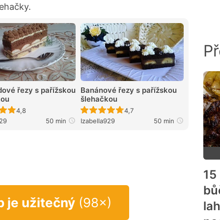
lehačky.
Př
ové řezy s pařížskou
Banánové řezy s pařížskou
kou
šlehačkou
Recept ještě nebyl hodnocen
Recept ještě nebyl hodnocen
4,8
4,7
929
50 min
Izabella929
50 min
15
bů
p je užitečný
(98×)
la