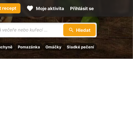
t recept
Moje aktivita
Přihlásit se
Hledat
uchyně
Pomazánka
Omáčky
Sladké pečení