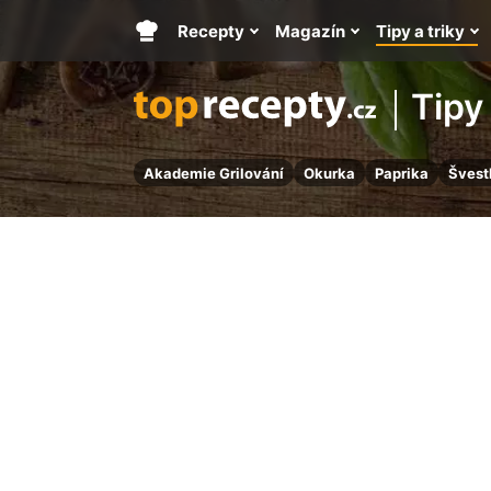
Recepty
Magazín
Tipy a triky
Hlavní
stránka
Tipy 
Akademie Grilování
Okurka
Paprika
Švest