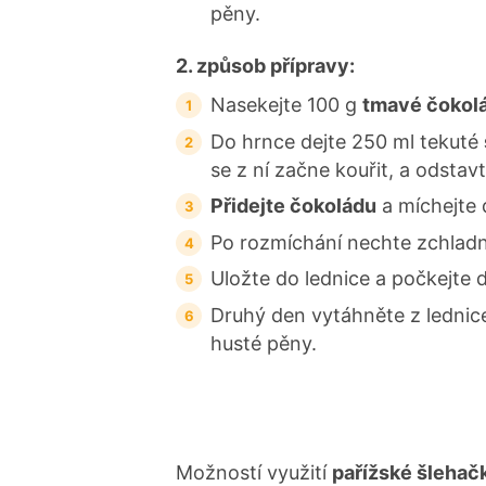
pěny.
2. způsob přípravy:
Nasekejte 100 g
tmavé čokolá
Do hrnce dejte 250 ml tekuté
se z ní začne kouřit, a odstavt
Přidejte čokoládu
a míchejte 
Po rozmíchání nechte zchlad
Uložte do lednice a počkejte
Druhý den vytáhněte z lednice
husté pěny.
Možností využití
pařížské šleha