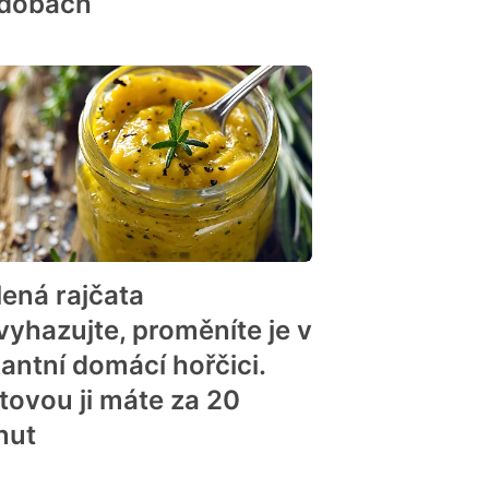
dobách
lená rajčata
vyhazujte, proměníte je v
kantní domácí hořčici.
tovou ji máte za 20
nut