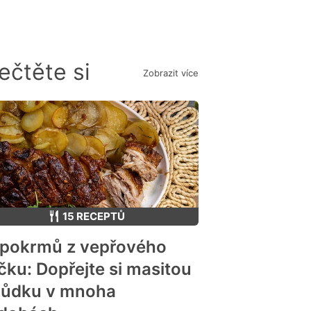
ečtěte si
Zobrazit více
15 RECEPTŮ
 pokrmů z vepřového
čku: Dopřejte si masitou
hůdku v mnoha