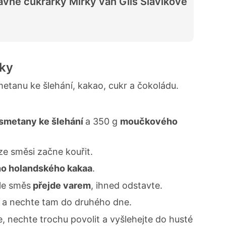
avné cukrářky Mirky van Gils Slavíkové
čky
etanu ke šlehání, kakao, cukr a čokoládu.
smetany ke šlehání
a 350 g
moučkového
 ze směsi začne kouřit.
o holandského kakaa
.
le směs
přejde varem
, ihned odstavte.
a nechte tam do druhého dne.
, nechte trochu povolit a vyšlehejte do husté