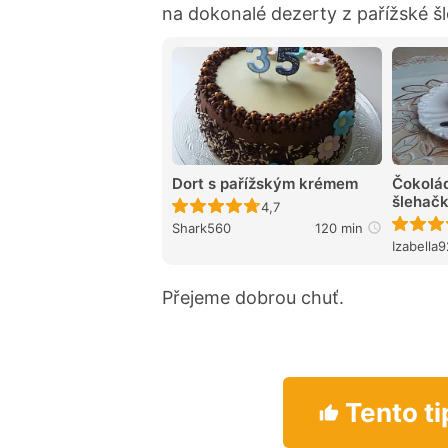
na dokonalé dezerty z pařížské š
Dort s pařížským krémem
Čokolád
šlehač
Recept ještě nebyl hodnocen
4,7
Shark560
120 min
Izabella
Přejeme dobrou chuť.
Tento ti