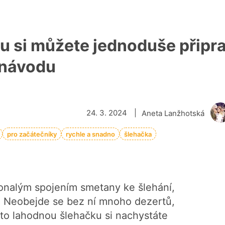
u si můžete jednoduše připra
onávodu
24. 3. 2024
|
Aneta Lanžhotská
pro začátečníky
rychle a snadno
šlehačka
konalým spojením smetany ke šlehání,
. Neobejde se bez ní mnoho dezertů,
Tuto lahodnou šlehačku si nachystáte