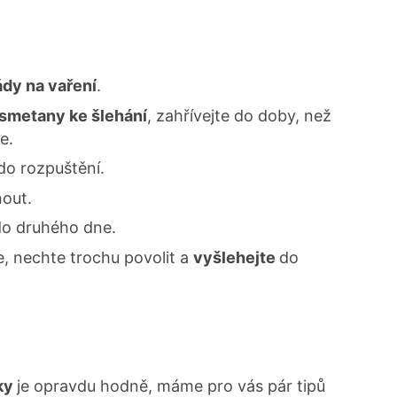
dy na vaření
.
smetany ke šlehání
, zahřívejte do doby, než
e.
do rozpuštění.
nout.
 do druhého dne.
, nechte trochu povolit a
vyšlehejte
do
čky
je opravdu hodně, máme pro vás pár tipů