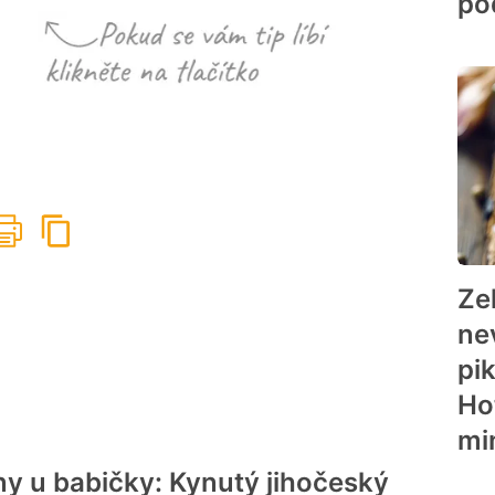
po
Ze
ne
pi
Ho
mi
ny u babičky: Kynutý jihočeský