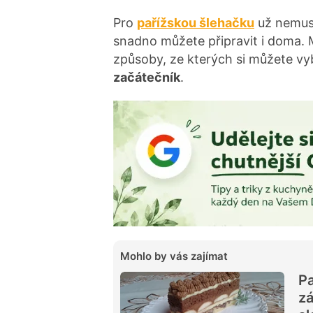
Pro
pařížskou šlehačku
už nemusí
snadno můžete připravit i doma.
způsoby, ze kterých si můžete vyb
začátečník
.
Mohlo by vás zajímat
Pa
zá