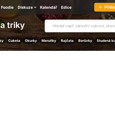
Přida
Foodie
Diskuze
Kalendář
Edice
Vyhledávání
a triky
ky
Cuketa
Okurky
Meruňky
Rajčata
Borůvky
Studená k