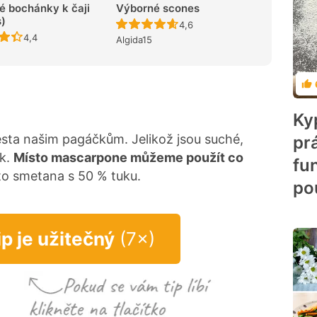
é bochánky k čaji
Výborné scones
)
Recept ještě nebyl hodnocen
4,6
Recept ještě nebyl hodnocen
4,4
Algida15
Ho
Ky
ěsta našim pagáčkům. Jelikož jsou suché,
pr
ak.
Místo mascarpone můžeme použít co
fu
 to smetana s 50 % tuku.
po
ip je užitečný
(7×)