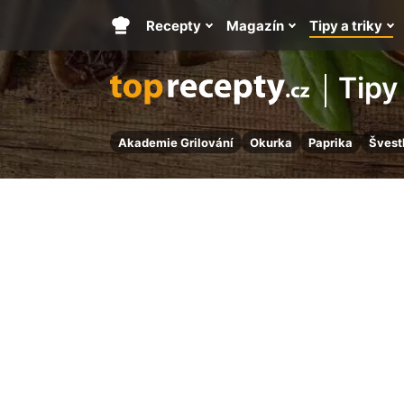
Recepty
Magazín
Tipy a triky
Hlavní
stránka
Tipy 
Akademie Grilování
Okurka
Paprika
Švest