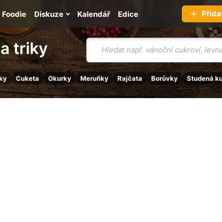
Přida
Foodie
Diskuze
Kalendář
Edice
Vyhledávání
a triky
ky
Cuketa
Okurky
Meruňky
Rajčata
Borůvky
Studená k