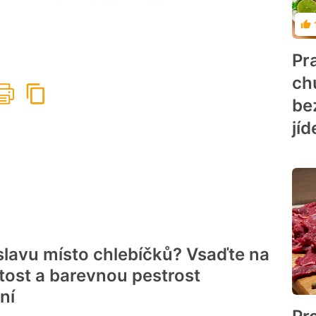
Ho
Pr
ch
be
jíd
slavu místo chlebíčků? Vsaďte na
tost a barevnou pestrost
ní