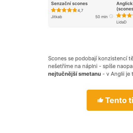
Senzační scones
Anglick
(scones
Recept ještě nebyl hodnocen
4,7
Jitkab
50 min
LidaD
Scones se podobají konzistencí t
nešetříme na náplni - spíše naop
nejtučnější smetanu
- v Anglii je
Tento t