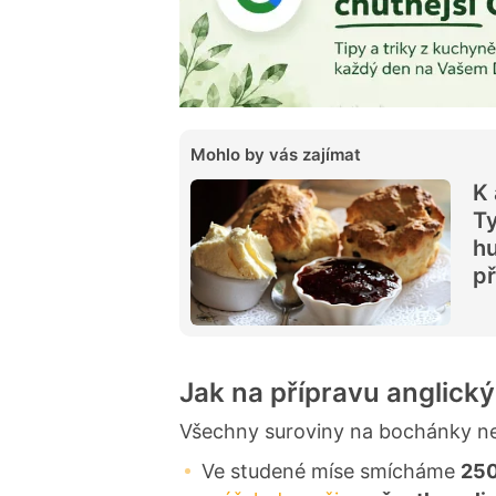
Mohlo by vás zajímat
K 
Ty
h
př
Jak na přípravu anglic
Všechny suroviny na bochánky nec
Ve studené míse smícháme
250