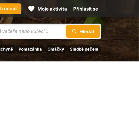
t recept
Moje aktivita
Přihlásit se
Hledat
uchyně
Pomazánka
Omáčky
Sladké pečení