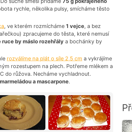
. Do suché směsi přidáme
75 g pokrájeného
bota rychle, několika pulsy, smícháme těsto
ka
, ve kterém rozmícháme
1 vejce
, a bez
řečkou) zpracujeme do těsta, které nemusí
 ruce by máslo rozehřály
a bochánky by
hle
rozválíme na plát o síle 2,5 cm
a vykrájíme
írným rozestupem na plech. Potřeme mlékem a
°C do růžova. Necháme vychladnout.
 marmeládou a mascarpone
.
Př