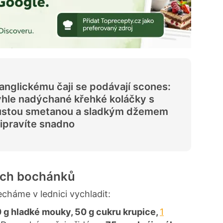
anglickému čaji se podávají scones:
hle nadýchané křehké koláčky s
ustou smetanou a sladkým džemem
ipravíte snadno
kých bochánků
háme v lednici vychladit:
 g hladké mouky, 50 g cukru krupice,
1