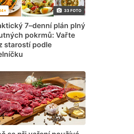
14×
33 FOTO
dnocení
aktický 7–denní plán plný
utných pokrmů: Vařte
z starostí podle
elníčku