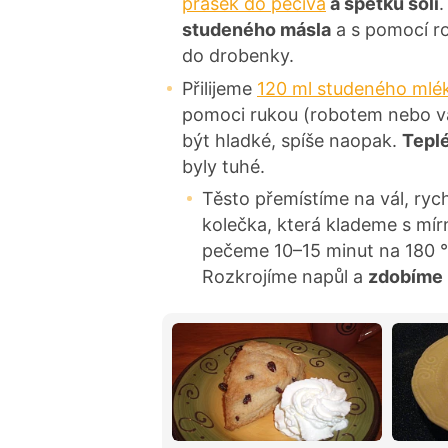
prášek do pečiva
a špetku soli
studeného másla
a s pomocí ro
do drobenky.
Přilijeme
120 ml studeného mlé
pomoci rukou (robotem nebo va
být hladké, spíše naopak.
Teplé
byly tuhé.
Těsto přemístíme na vál, ryc
kolečka, která klademe s m
pečeme 10–15 minut na 180 
Rozkrojíme napůl a
zdobíme