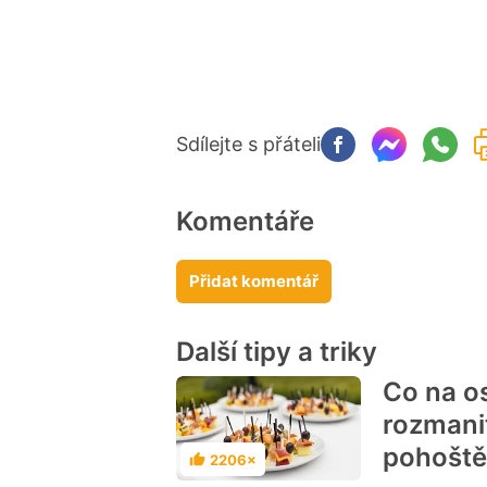
Sdílejte s přáteli
Komentáře
Přidat komentář
Další tipy a triky
Co na o
rozmani
pohoště
2206×
Hodnocení