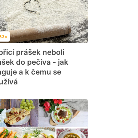
63×
dnocení
přicí prášek neboli
ášek do pečiva - jak
nguje a k čemu se
užívá