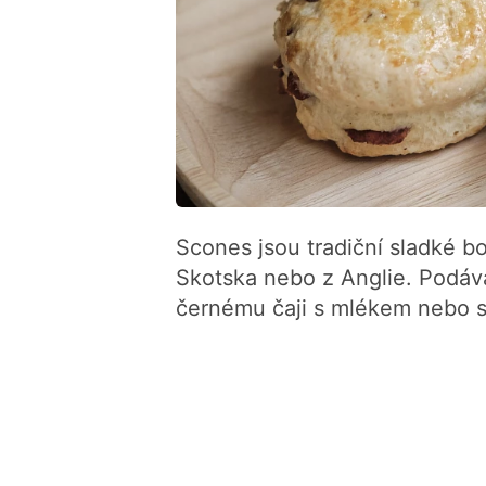
Scones jsou tradiční sladké b
Skotska nebo z Anglie. Podáv
černému čaji s mlékem nebo sl