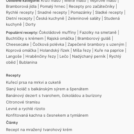
Krůtí maso
|
Mleté maso
|
Vepřové maso
|
Oblíbené kategorie:
Bramborová jídla
|
Pomalý hrnec
|
Recepty pro začátečníky
|
Rychlé recepty
|
Snadné recepty
|
Pomazánky
|
Sladké recepty
|
Dietní recepty
|
Česká kuchyně
|
Zeleninové saláty
|
Studená
kuchyně
|
Dorty
Čokoládové muffiny
|
Fazolky na smetaně
|
Populární recepty:
Buchtičky s krémem
|
Rajská omáčka
|
Bramborový guláš
|
Cheesecake
|
Čočková polévka
|
Zapečené brambory s uzeným
|
Koprová omáčka
|
Holandský řízek
|
Míša řezy
|
Kuře na paprice
|
Langoše
|
Hraběnčiny řezy
|
Lečo
|
Nadýchaný perník
|
Rychlý
oběd
|
Bublanina
Recepty
Kuřecí prsa na mrkvi a cuketě
Slaný koláč s balkánským sýrem a špenátem
Banánový dezert s tvarohem, čokoládou a burizony
Citronové tiramisu
Levné a rychlé rizoto
Konfitovaná kachna s česnekem a tymiánem
Články
Recept na mražený tvarohový krém