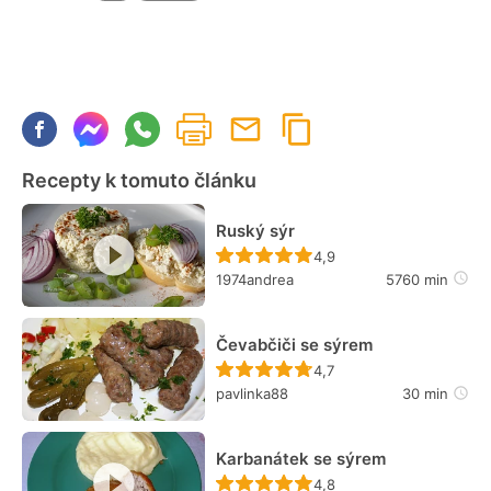
Recepty k tomuto článku
Ruský sýr
Recept ještě nebyl hodn
4,9
1974andrea
5760 min
Čevabčiči se sýrem
Recept ještě nebyl hodn
4,7
pavlinka88
30 min
Karbanátek se sýrem
Recept ještě nebyl hodn
4,8