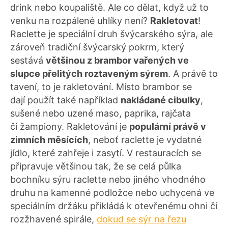
drink nebo koupaliště. Ale co dělat, když už to
venku na rozpálené uhlíky není?
Rakletovat
!
Raclette je speciální druh švýcarského sýra, ale
zároveň tradiční švýcarský pokrm, který
sestává
většinou z brambor vařených ve
slupce přelitých roztaveným sýrem
. A právě to
tavení, to je rakletování. Místo brambor se
dají použít také například
nakládané cibulky
,
sušené nebo uzené maso, paprika, rajčata
či žampiony. Rakletování je
populární právě v
zimních měsících
, neboť raclette je vydatné
jídlo, které zahřeje i zasytí. V restauracích se
připravuje většinou tak, že se celá půlka
bochníku sýru raclette nebo jiného vhodného
druhu na kamenné podložce nebo uchycená ve
speciálním držáku přikládá k otevřenému ohni či
rozžhavené spirále,
dokud se sýr na řezu