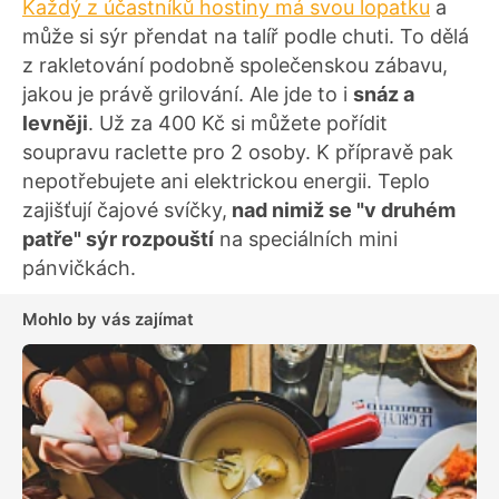
Každý z účastníků hostiny má svou lopatku
a
může si sýr přendat na talíř podle chuti. To dělá
z rakletování podobně společenskou zábavu,
jakou je právě grilování. Ale jde to i
snáz a
levněji
. Už za 400 Kč si můžete pořídit
soupravu raclette pro 2 osoby. K přípravě pak
nepotřebujete ani elektrickou energii. Teplo
zajišťují čajové svíčky,
nad nimiž se "v druhém
patře" sýr rozpouští
na speciálních mini
pánvičkách.
Mohlo by vás zajímat