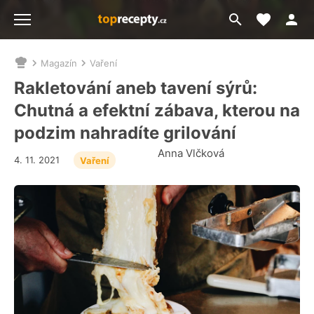
Moje akt
Přejít
Menu
na
vyhledávání
Magazín
Vaření
Nacházíte
se
Rakletování aneb tavení sýrů:
zde:
Chutná a efektní zábava, kterou na
podzim nahradíte grilování
Anna Vlčková
4. 11. 2021
Vaření