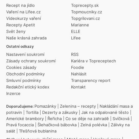
Recept na jídlo
Toprecepty.sk
Vaření na Lifee.cz
Topmoucniky.cz
Videokurzy vaření
Topgrilovani.cz
Recepty Apetit
Marianne
Svět ženy
ELLE
Naše krásná zahrada
Lifee
Ostatní odkazy
Nastavení soukromí
RSS
Zásady ochrany soukromí
Kariéra v Topreceptech
Cookies zásady
Foodie
Obchodní podmínky
Nahlásit
Smluvní podmínky
Transparency report
Redakční etický kodex
Kontakt
Inzerce
Pomazánky
|
Zelenina – recepty
|
Nakládání masa a
Doporučujeme:
potravin
|
Tortilla
|
Dezerty a zákusky
|
Jak na odpalované těsto
|
Americké brambory
|
Řeřicha
|
Co se děje na zahradě
|
Svíčková
|
Pravá focaccia
|
Šlehačková bábovka
|
Zelná polévka
|
Zálivky na
salát
|
Třešňová bublanina