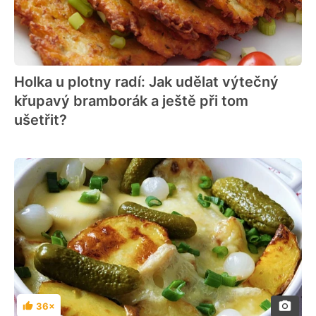
Holka u plotny radí: Jak udělat výtečný
křupavý bramborák a ještě při tom
ušetřit?
36×
Hodnocení