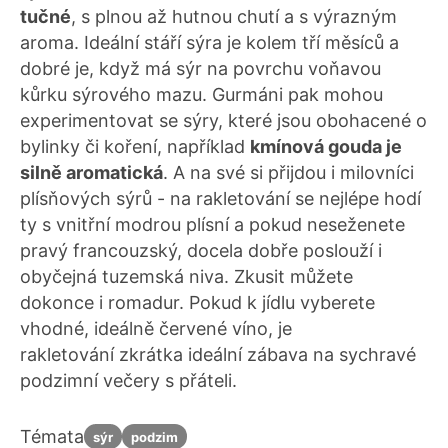
tučné
, s plnou až hutnou chutí a s výrazným
aroma. Ideální stáří sýra je kolem tří měsíců a
dobré je, když má sýr na povrchu voňavou
kůrku sýrového mazu. Gurmáni pak mohou
experimentovat se sýry, které jsou obohacené o
bylinky či koření, například
kmínová gouda je
silně aromatická
. A na své si přijdou i milovníci
plísňových sýrů - na rakletování se nejlépe hodí
ty s vnitřní modrou plísní a pokud neseženete
pravý francouzský, docela dobře poslouží i
obyčejná tuzemská niva. Zkusit můžete
dokonce i romadur. Pokud k jídlu vyberete
vhodné, ideálně červené víno, je
rakletování zkrátka ideální zábava na sychravé
podzimní večery s přáteli.
Témata
sýr
podzim