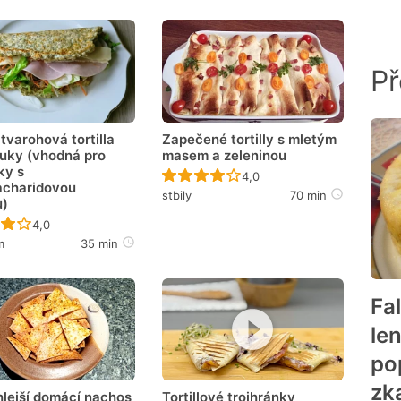
Př
tvarohová tortilla
Zapečené tortilly s mletým
uky (vhodná pro
masem a zeleninou
ky s
Recept ještě nebyl hodnoce
4,0
acharidovou
stbily
70 min
u)
Recept ještě nebyl hodnocen
4,0
m
35 min
Fa
le
po
zk
hlejší domácí nachos
Tortillové trojhránky