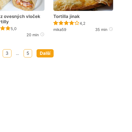
 z ovesných vloček
Tortilla jinak
tilly
Recept ještě nebyl hodnoce
4,2
Recept ještě nebyl hodnocen
5,0
mika59
35 min
20 min
3
5
Další
…