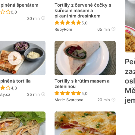
a plněná špenátem
Tortilly z červené čočky s
kuřecím masem a
Recept ještě nebyl hodnocen
0,0
pikantním dresinkem
r
30 min
Recept ještě nebyl hodnoce
5,0
RubyRom
65 min
Pe
za
os
plněná tortilla
Tortilly s krůtím masem a
zeleninou
Recept ještě nebyl hodnocen
4,3
Mě
Recept ještě nebyl hodnoce
5,0
pty.cz
25 min
je
Marie Svarcova
20 min