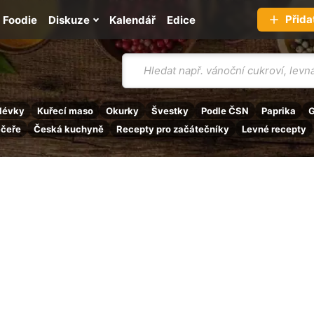
Přida
Foodie
Diskuze
Kalendář
Edice
Vyhledávání
lévky
Kuřecí maso
Okurky
Švestky
Podle ČSN
Paprika
G
ečeře
Česká kuchyně
Recepty pro začátečníky
Levné recepty