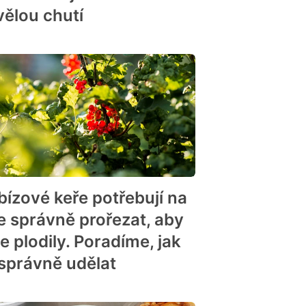
vělou chutí
n
n
bízové keře potřebují na
ře správně prořezat, aby
e plodily. Poradíme, jak
 správně udělat