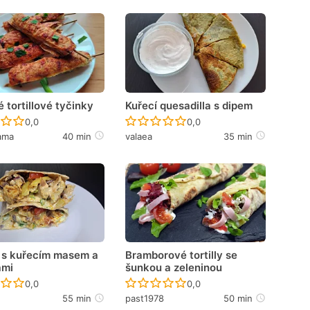
 tortillové tyčinky
Kuřecí quesadilla s dipem
Recept ještě nebyl hodnocen
Recept ještě nebyl hodnoce
0,0
0,0
ama
40 min
valaea
35 min
a s kuřecím masem a
Bramborové tortilly se
ami
šunkou a zeleninou
Recept ještě nebyl hodnocen
Recept ještě nebyl hodnoce
0,0
0,0
55 min
past1978
50 min