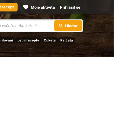
t recept
Moje aktivita
Přihlásit se
Hledat
rilování
Letní recepty
Cuketa
Rajčata