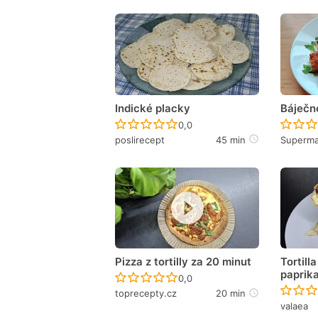
Indické placky
Báječné
Recept ještě nebyl hodnocen
0,0
poslirecept
45 min
Superm
Pizza z tortilly za 20 minut
Tortill
paprik
Recept ještě nebyl hodnocen
0,0
toprecepty.cz
20 min
valaea