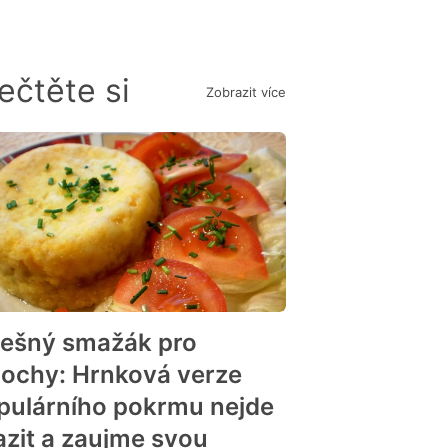
ečtěte si
Zobrazit více
n
lešný smažák pro
nochy: Hrnková verze
pulárního pokrmu nejde
azit a zaujme svou