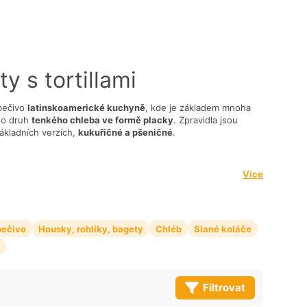
y s tortillami
 pečivo
latinskoamerické kuchyně
, kde je základem mnoha
 o druh
tenkého chleba ve formě placky
. Zpravidla jsou
ákladních verzích,
kukuřičné a pšeničné
.
tortilly?
Více
pečivo
Housky, rohlíky, bagety
Chléb
Slané koláče
Filtrovat