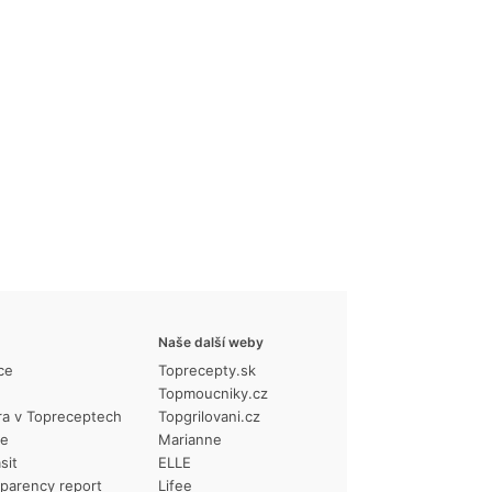
Naše další weby
ce
Toprecepty.sk
Topmoucniky.cz
ra v Topreceptech
Topgrilovani.cz
ie
Marianne
sit
ELLE
parency report
Lifee