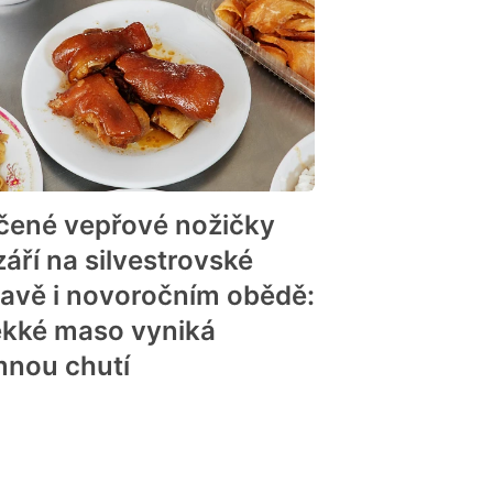
n
čené vepřové nožičky
září na silvestrovské
lavě i novoročním obědě:
kké maso vyniká
n
mnou chutí