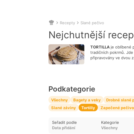
Recepty
Slané pečivo
Nacházíte
se
Nejchutnější recept
zde:
TORTILLA
je oblíbené
tradičních pokrmů. Jde
připravovány ve dvou z
Co si dát do 
Podkategorie
Všechny
Bagety a veky
Drobné slané 
Slané záviny
Tortilly
Zapečené pečivo
Seřadit podle
Kategorie