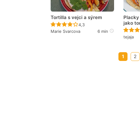
Tortilla s vejci a sýrem
Placky
jako tor
Recept ještě nebyl hodnocen
4,3
Marie Svarcova
6 min
tejaja
1
2