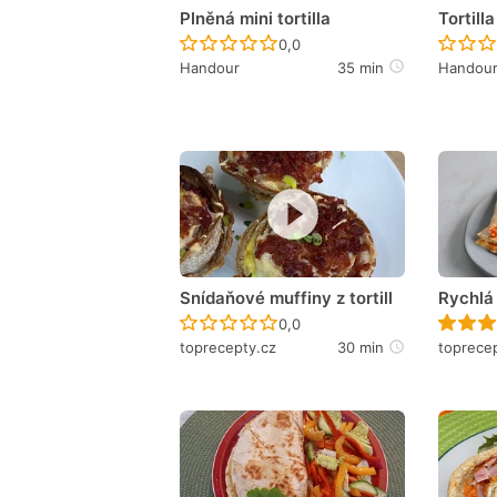
Plněná mini tortilla
Tortill
Recept ještě nebyl hodnocen
0,0
Handour
35 min
Handou
Snídaňové muffiny z tortill
Rychlá 
Recept ještě nebyl hodnocen
0,0
toprecepty.cz
30 min
toprece