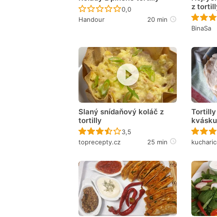
z tortil
Recept ještě nebyl hodnocen
0,0
Handour
20 min
BinaSa
Slaný snídaňový koláč z
Tortill
tortilly
kvásk
Recept ještě nebyl hodnocen
3,5
toprecepty.cz
25 min
kuchari