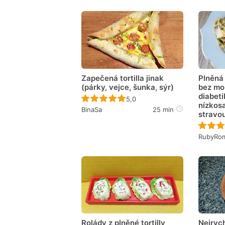
Zapečená tortilla jinak
Plněná 
(párky, vejce, šunka, sýr)
bez mo
diabeti
Recept ještě nebyl hodnocen
5,0
nízkos
BinaSa
25 min
stravo
RubyRo
Rolády z plněné tortilly
Nejryc