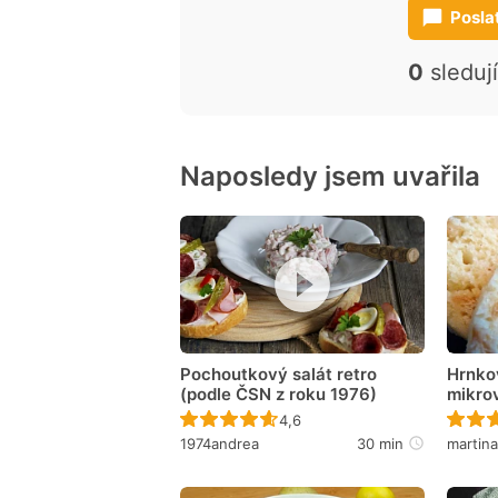
Posla
0
sleduj
Naposledy jsem uvařila
Pochoutkový salát retro
Hrnko
(podle ČSN z roku 1976)
mikro
Recept ještě nebyl hodnocen
4,6
1974andrea
30 min
martin