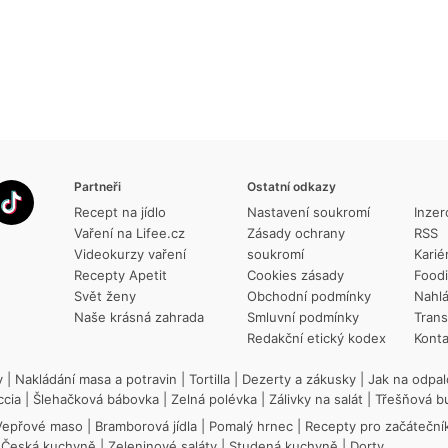
Partneři
Ostatní odkazy
Recept na jídlo
Nastavení soukromí
Inzer
Vaření na Lifee.cz
Zásady ochrany
RSS
Videokurzy vaření
soukromí
Karié
Recepty Apetit
Cookies zásady
Food
Svět ženy
Obchodní podmínky
Nahlá
Naše krásná zahrada
Smluvní podmínky
Trans
Redakční etický kodex
Konta
y
|
Nakládání masa a potravin
|
Tortilla
|
Dezerty a zákusky
|
Jak na odpal
ccia
|
Šlehačková bábovka
|
Zelná polévka
|
Zálivky na salát
|
Třešňová b
Vepřové maso
|
Bramborová jídla
|
Pomalý hrnec
|
Recepty pro začáteční
|
Česká kuchyně
|
Zeleninové saláty
|
Studená kuchyně
|
Dorty