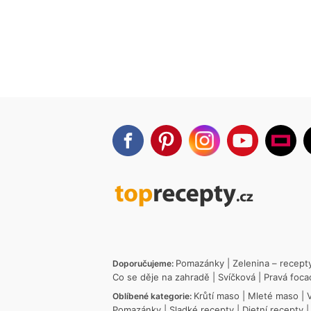
Pomazánky
|
Zelenina – recept
Doporučujeme:
Co se děje na zahradě
|
Svíčková
|
Pravá foca
Krůtí maso
|
Mleté maso
|
Oblíbené kategorie:
Pomazánky
|
Sladké recepty
|
Dietní recepty