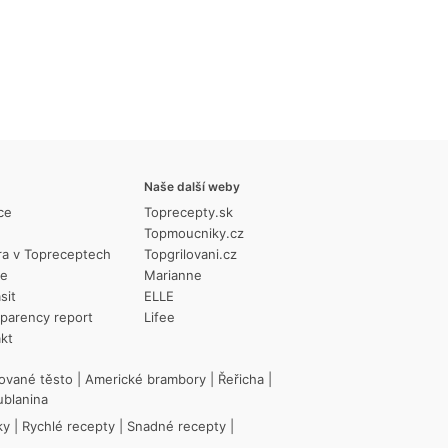
Naše další weby
ce
Toprecepty.sk
Topmoucniky.cz
ra v Topreceptech
Topgrilovani.cz
ie
Marianne
sit
ELLE
parency report
Lifee
kt
ované těsto
|
Americké brambory
|
Řeřicha
|
ublanina
ky
|
Rychlé recepty
|
Snadné recepty
|