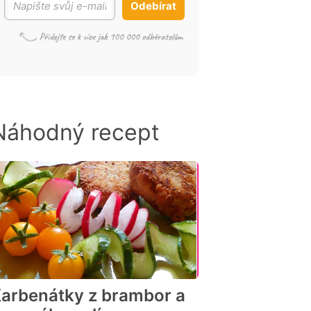
Odebírat
Náhodný recept
arbenátky z brambor a