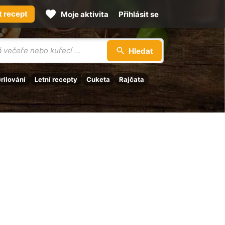
t recept
Moje aktivita
Přihlásit se
Hledat
rilování
Letní recepty
Cuketa
Rajčata