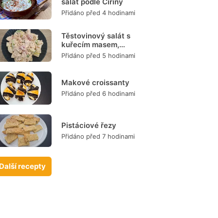
salát podle Čiriny
Přidáno před 4 hodinami
Těstovinový salát s
kuřecím masem,
zeleninou a
Přidáno před 5 hodinami
dresinkem
Makové croissanty
Přidáno před 6 hodinami
Pistáciové řezy
Přidáno před 7 hodinami
Další recepty