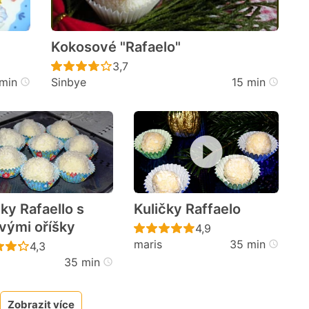
Kokosové "Rafaelo"
cen
Recept ještě nebyl hodnocen
3,7
min
Sinbye
15 min
čky Rafaello s
Kuličky Raffaelo
ovými oříšky
Recept ještě nebyl h
4,9
maris
35 min
cen
Recept ještě nebyl hodnocen
4,3
35 min
Zobrazit více