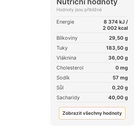
Nutriční hodnoty
Hodnoty jsou přibližné
Energie
8 374
kJ /
2 002
kcal
Bílkoviny
29,50
g
Tuky
183,50
g
Vláknina
36,00
g
Cholesterol
0
mg
Sodík
57
mg
Sůl
0,20
g
Sacharidy
40,00
g
Zobrazit všechny hodnoty