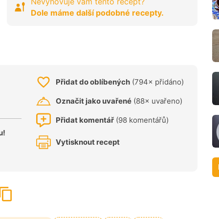
Nevyhovuje vám tento recept?
Dole máme další podobné recepty.
Přidat do oblíbených
(794× přidáno)
Označit jako uvařené
(88× uvařeno)
Přidat komentář
(98 komentářů)
u!
Vytisknout recept