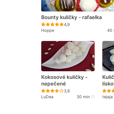
Bounty kuličky - rafaelka
Recept ještě nebyl hodno
4,9
Hoppe
40 
Kokosové kuličky -
Kuli
nepečené
lísk
Recept ještě nebyl hodno
3,6
LuDea
30 min
tejaja