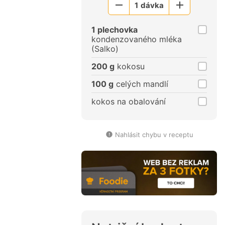
1
dávka
Menší
Větší
porce
porce
1 plechovka
kondenzovaného mléka
(Salko)
200 g
kokosu
100 g
celých mandlí
kokos na obalování
Nahlásit chybu v receptu