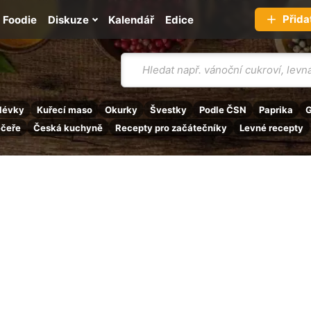
Přida
Foodie
Diskuze
Kalendář
Edice
Vyhledávání
lévky
Kuřecí maso
Okurky
Švestky
Podle ČSN
Paprika
G
ečeře
Česká kuchyně
Recepty pro začátečníky
Levné recepty