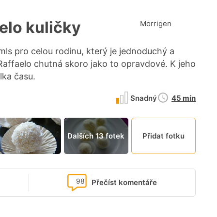
lo kuličky
Morrigen
 mls pro celou rodinu, který je jednoduchý a
Raffaelo chutná skoro jako to opravdové. K jeho
lka času.
Doba
Snadný
45 min
přípravy
Dalších 13 fotek
Přidat fotku
98
Přečíst komentáře