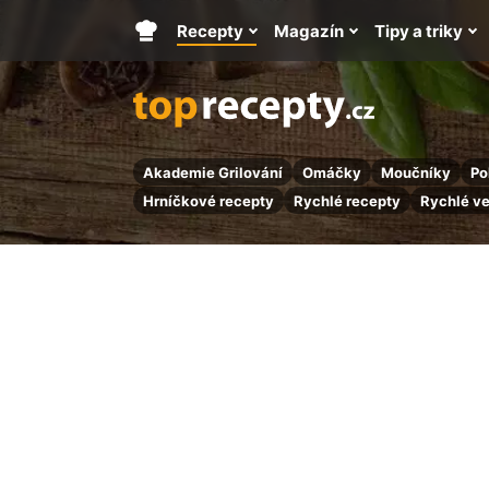
Recepty
Magazín
Tipy a triky
Hlavní
stránka
Akademie Grilování
Omáčky
Moučníky
Po
Hrníčkové recepty
Rychlé recepty
Rychlé v