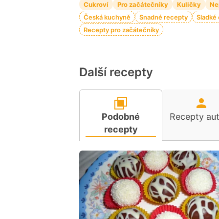
Cukroví
Pro začátečníky
Kuličky
Ne
Česká kuchyně
Snadné recepty
Sladké
Recepty pro začátečníky
Další recepty
Podobné
Recepty au
recepty