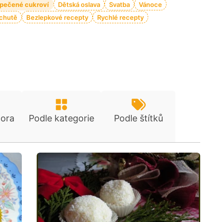
pečené cukroví
Dětská oslava
Svatba
Vánoce
 chutě
Bezlepkové recepty
Rychlé recepty
tora
Podle kategorie
Podle štítků