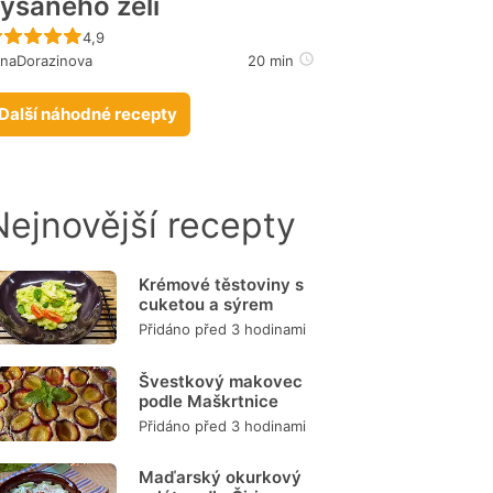
ysaného zelí
Recept ještě nebyl hodnocen
4,9
naDorazinova
20 min
Další náhodné recepty
Nejnovější recepty
Krémové těstoviny s
cuketou a sýrem
Přidáno před 3 hodinami
Švestkový makovec
podle Maškrtnice
Přidáno před 3 hodinami
Maďarský okurkový