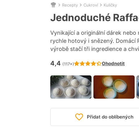
Recepty
Cukroví
Kuličky
Nacházíte
se
Jednoduché Raffae
zde:
Vynikající a originální dárek nebo
rychle hotový i snězený. Domácí 
výrobě stačí tři ingredience a chvi
4,4
Hodnocení receptu je
Ohodnotit
(117×)
Přidat do oblíbených